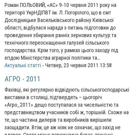
Роман ПОЛЬОВИЙ, «АС» 9-10 червня 2011 року на
території УкрНДІПВТ ім. Л. Погорілого, що в смт
Дослідницьке Васильківського району Київської
області, відбулася нарада з питань підготовки до
проведення збирання ранніх зернових культур та
технічного переоснащення галузей сільського
господарства. Крім того, у рамках цього заходу під
егідою Міністерства аграрної політики та…
Актуальні статті
-
Четвер, 23 червня 2011 13:58
АГРО - 2011
Фахівці, які регулярно відвідують сільськогосподарські
виставки в столиці, підтвердять – цьогоріч
«Агро_2011» дещо поступалася за чисельністю та
представництвом учасників собі ж, торішній. Схоже на
те, що частина дилерів та виробників вирішили
заощадити. Втім, це аж ніяк не означає, що захід не
вдався. Святе місце порожнімне буває, технічні