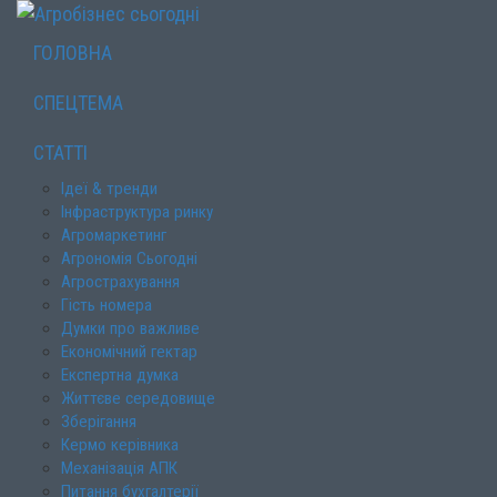
ГОЛОВНА
СПЕЦТЕМА
СТАТТІ
Ідеї & тренди
Інфраструктура ринку
Агромаркетинг
Агрономія Сьогодні
Агрострахування
Гість номера
Думки про важливе
Економічний гектар
Експертна думка
Життєве середовище
Зберігання
Кермо керівника
Механізація АПК
Питання бухгалтерії