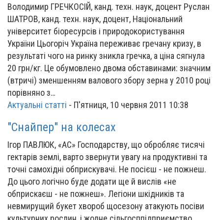
Володимир ГРЕЧКОСІЙ, канд. техн. наук, доцент Руслан
ШАТРОВ, канд. техн. наук, доцент, Національний
університет біоресурсів і природокористування
України Цьогоріч Україна переживає гречану кризу, в
результаті чого на ринку зникла гречка, а ціна сягнула
20 грн/кг. Це обумовлено двома обставинами: значним
(втричі) зменшенням валового збору зерна у 2010 році
порівняно з…
Актуальні статті
-
П'ятниця, 10 червня 2011 10:38
"Снайпер" на колесах
Ігор ПАВЛЮК, «АС» Господарству, що обробляє тисячі
гектарів землі, варто звернути увагу на продуктивні та
точні самохідні обприскувачі. Не посієш - не пожнеш.
До цього логічно буде додати ще й вислів «не
обприскаєш - не пожнеш». Легіони шкідників та
невмирущий букет хвороб щосезону атакують посіви
культурних рослин, і жодне сільгосппідприємство,…