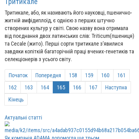
Тритикале
Тритикале, або, як називають його науковці, пшенично-
житній амфідиплоїд, є однією з перших штучно
створених культур у світі. Свою назву вона отримала
від поєднання двох латинських слів: Triticum(пшениця)
та Cecale (жито). Перші сорти тритикале з’явилися
завдяки копіткій багаторічній праці вчених-генетиків та
селекціонерів з усього світу.
Початок
Попередня
158
159
160
161
162
163
164
165
166
167
Наступна
Кінець
Актуальні статті
Як компанія ADAMA допомогла ще трьом ...