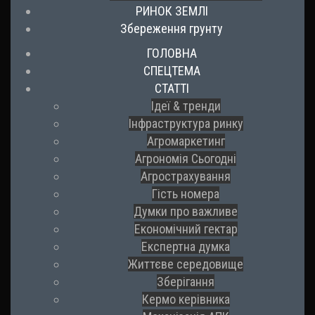
РИНОК ЗЕМЛІ
Збереження грунту
ГОЛОВНА
СПЕЦТЕМА
СТАТТІ
Ідеї & тренди
Інфраструктура ринку
Агромаркетинг
Агрономія Сьогодні
Агрострахування
Гість номера
Думки про важливе
Економічний гектар
Експертна думка
Життєве середовище
Зберігання
Кермо керівника