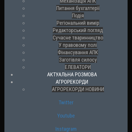
Механізація АПК
Питання бухгалтерії
Подія
Регіональний вимір
Редакторський погляд
Сучасне тваринництво
У правовому полі
Фінансування АПК
Заготівля силосу
ЕЛЕВАТОРИ
АКТУАЛЬНА РОЗМОВА
АГРОРЕКОРДИ
АГРОРЕКОРДИ НОВИНИ
Twitter
Youtube
Instagram