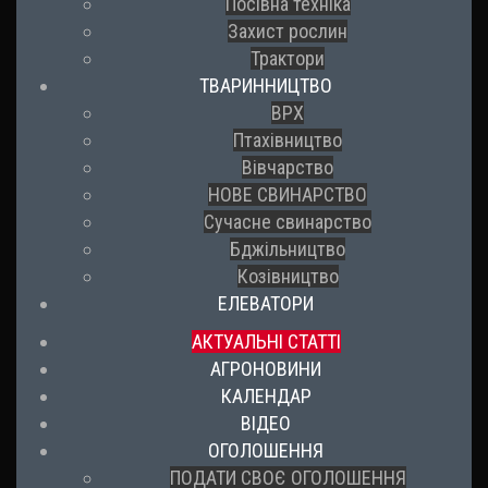
Посівна техніка
Захист рослин
Трактори
ТВАРИННИЦТВО
ВРХ
Птахівництво
Вівчарство
НОВЕ СВИНАРСТВО
Сучасне свинарство
Бджільництво
Козівництво
ЕЛЕВАТОРИ
АКТУАЛЬНІ СТАТТІ
АГРОНОВИНИ
КАЛЕНДАР
ВІДЕО
ОГОЛОШЕННЯ
ПОДАТИ СВОЄ ОГОЛОШЕННЯ