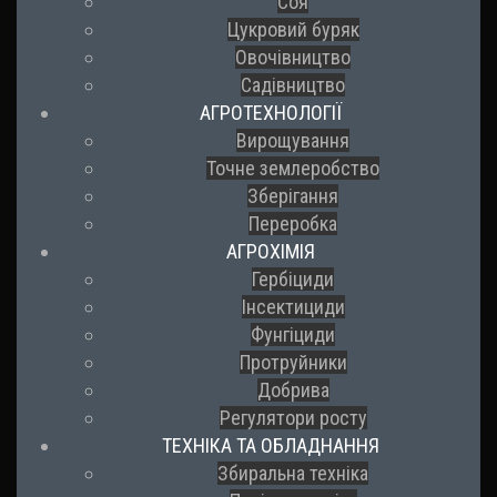
Соя
Цукровий буряк
Овочівництво
Садівництво
АГРОТЕХНОЛОГІЇ
Вирощування
Точне землеробство
Зберігання
Переробка
АГРОХІМІЯ
Гербіциди
Інсектициди
Фунгіциди
Протруйники
Добрива
Регулятори росту
ТЕХНІКА ТА ОБЛАДНАННЯ
Збиральна техніка