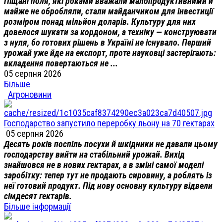
Піщані поля, які роками вважали малопродуктивними й
майже не обробляли, стали майданчиком для інвестиції
розміром понад мільйон доларів. Культуру для них
довелося шукати за кордоном, а техніку — конструювати
з нуля, бо готових рішень в Україні не існувало. Перший
урожай уже йде на експорт, проте науковці застерігають:
вкладення повертаються не ...
05 серпня 2026
Більше
Агроновини
Господарство запустило переробку льону на 70 гектарах
05 серпня 2026
Десять років поспіль посухи й шкідники не давали цьому
господарству вийти на стабільний урожай. Вихід
знайшовся не в нових гектарах, а в зміні самої моделі
заробітку: тепер тут не продають сировину, а роблять із
неї готовий продукт. Під нову основну культуру відвели
сімдесят гектарів.
Більше інформації