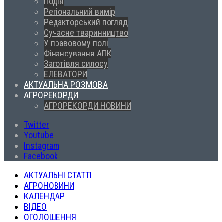
Подія
Регіональний вимір
Редакторський погляд
Сучасне тваринництво
У правовому полі
Фінансування АПК
Заготівля силосу
ЕЛЕВАТОРИ
АКТУАЛЬНА РОЗМОВА
АГРОРЕКОРДИ
АГРОРЕКОРДИ НОВИНИ
Twitter
Youtube
Instagram
Facebook
АКТУАЛЬНІ СТАТТІ
АГРОНОВИНИ
КАЛЕНДАР
ВІДЕО
ОГОЛОШЕННЯ