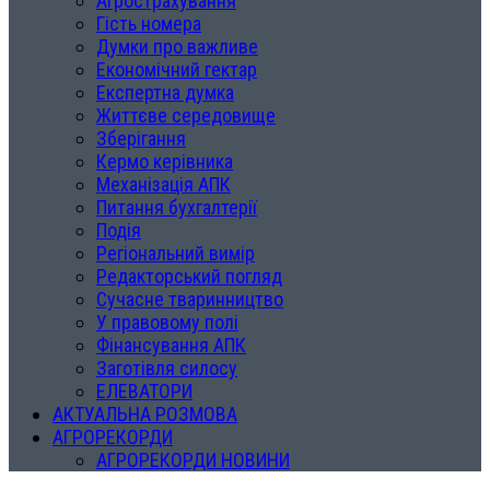
Агрострахування
Гість номера
Думки про важливе
Економічний гектар
Експертна думка
Життєве середовище
Зберігання
Кермо керівника
Механізація АПК
Питання бухгалтерії
Подія
Регіональний вимір
Редакторський погляд
Сучасне тваринництво
У правовому полі
Фінансування АПК
Заготівля силосу
ЕЛЕВАТОРИ
АКТУАЛЬНА РОЗМОВА
АГРОРЕКОРДИ
АГРОРЕКОРДИ НОВИНИ