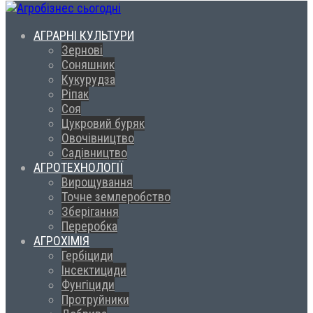
АГРАРНІ КУЛЬТУРИ
Зернові
Соняшник
Кукурудза
Ріпак
Соя
Цукровий буряк
Овочівництво
Садівництво
АГРОТЕХНОЛОГІЇ
Вирощування
Точне землеробство
Зберігання
Переробка
АГРОХІМІЯ
Гербіциди
Інсектициди
Фунгіциди
Протруйники