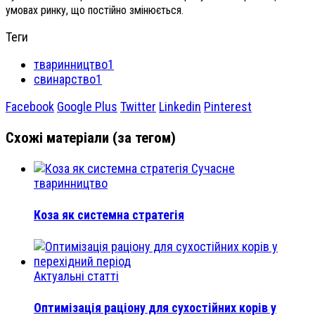
умовах ринку, що постійно змінюється.
Теги
тваринництво1
свинарство1
Facebook
Google Plus
Twitter
Linkedin
Pinterest
Схожі матеріали (за тегом)
Сучасне
тваринництво
Коза як системна стратегія
Актуальні статті
Оптимізація раціону для сухостійних корів у