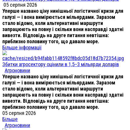
05 серпня 2026
Уперше названо ціну нинішньої логістичної кризи для
галузі — і вона вимірюється мільярдами. Заразом
стало відомо, коли альтернативні маршрути
запрацюють на повну і скільки вони насправді здатні
вивезти. Відповідь на друге питання невтішна:
приблизно половину того, що давало море.
Більше інформації
Збитки агросектору оцінили в 1,5–3 мільярди доларів
Агроновини
Уперше названо ціну нинішньої логістичної кризи для
галузі — і вона вимірюється мільярдами. Заразом
стало відомо, коли альтернативні маршрути
запрацюють на повну і скільки вони насправді здатні
вивезти. Відповідь на друге питання невтішна:
приблизно половину того, що давало море.
05 серпня 2026
Більше
Агроновини