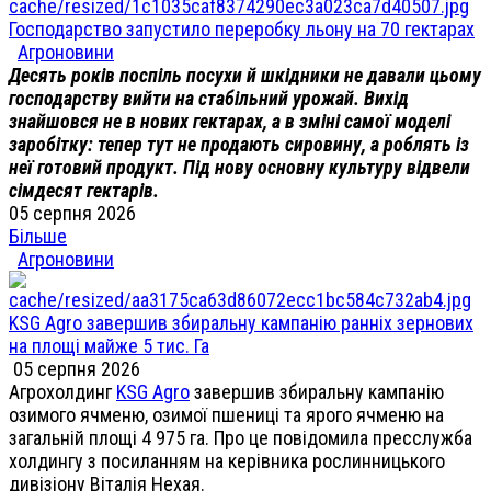
Господарство запустило переробку льону на 70 гектарах
Агроновини
Десять років поспіль посухи й шкідники не давали цьому
господарству вийти на стабільний урожай. Вихід
знайшовся не в нових гектарах, а в зміні самої моделі
заробітку: тепер тут не продають сировину, а роблять із
неї готовий продукт. Під нову основну культуру відвели
сімдесят гектарів.
05 серпня 2026
Більше
Агроновини
KSG Agro завершив збиральну кампанію ранніх зернових
на площі майже 5 тис. Га
05 серпня 2026
Агрохолдинг
KSG Agro
завершив збиральну кампанію
озимого ячменю, озимої пшениці та ярого ячменю на
загальній площі 4 975 га. Про це повідомила пресслужба
холдингу з посиланням на керівника рослинницького
дивізіону Віталія Нехая.