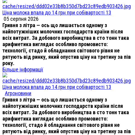
Ціна молока впала до 14 грн при собівартості 13
05 серпня 2026
Гривня з літра — ось що лишається одному з
найпотужніших молочних господарств країни після
всіх витрат. За добового виробництва в сто тонн така
арифметика виглядає особливо промовисто:
технології, стадо й обладнання світового рівня не
рятують від ринку, який опустив ціну на третину за пів
року.
Більше інформації
Ціна молока впала до 14 грн при собівартості 13
Агроновини
Гривня з літра — ось що лишається одному з
найпотужніших молочних господарств країни після
всіх витрат. За добового виробництва в сто тонн така
арифметика виглядає особливо промовисто:
технології, стадо й обладнання світового рівня не
рятують від ринку, який опустив ціну на третину за пів