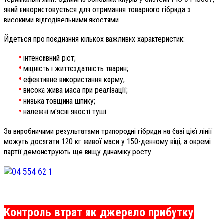
який використовується для отримання товарного гібрида з
високими відгодівельними якостями.
Йдеться про поєднання кількох важливих характеристик:
•
інтенсивний ріст;
•
міцність і життєздатність тварин;
•
ефективне використання корму;
•
висока жива маса при реалізації;
•
низька товщина шпику;
•
належні м’ясні якості туші.
За виробничими результатами трипородні гібриди на базі цієї лінії
можуть досягати 120 кг живої маси у 150-денному віці, а окремі
партії демонструють ще вищу динаміку росту.
Контроль втрат як джерело прибутку