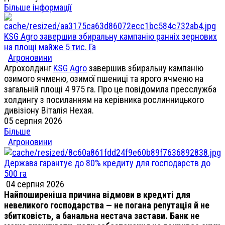
Більше інформації
KSG Agro завершив збиральну кампанію ранніх зернових
на площі майже 5 тис. Га
Агроновини
Агрохолдинг
KSG Agro
завершив збиральну кампанію
озимого ячменю, озимої пшениці та ярого ячменю на
загальній площі 4 975 га. Про це повідомила пресслужба
холдингу з посиланням на керівника рослинницького
дивізіону Віталія Нехая.
05 серпня 2026
Більше
Агроновини
Держава гарантує до 80% кредиту для господарств до
500 га
04 серпня 2026
Найпоширеніша причина відмови в кредиті для
невеликого господарства — не погана репутація й не
збитковість, а банальна нестача застави. Банк не