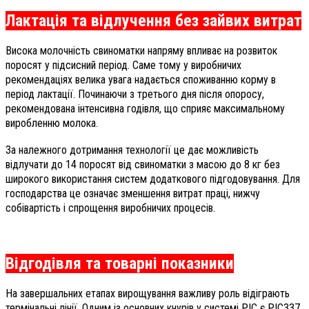
Лактація та відлучення без зайвих витрат
Висока молочність свиноматки напряму впливає на розвиток
поросят у підсисний період. Саме тому у виробничих
рекомендаціях велика увага надається споживанню корму в
період лактації. Починаючи з третього дня після опоросу,
рекомендована інтенсивна годівля, що сприяє максимальному
виробленню молока.
За належного дотримання технології це дає можливість
відлучати до 14 поросят від свиноматки з масою до 8 кг без
широкого використання систем додаткового підгодовування. Для
господарства це означає зменшення витрат праці, нижчу
собівартість і спрощення виробничих процесів.
Відгодівля та товарні показники
На завершальних етапах вирощування важливу роль відіграють
термінальні лінії. Одним із основних кнурів у системі РІС є РІС337,