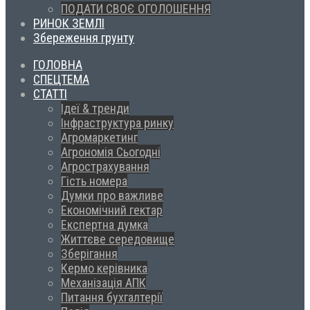
ПОДАТИ СВОЄ ОГОЛОШЕННЯ
РИНОК ЗЕМЛІ
Збереження грунту
ГОЛОВНА
СПЕЦТЕМА
СТАТТІ
Ідеї & тренди
Інфраструктура ринку
Агромаркетинг
Агрономія Сьогодні
Агрострахування
Гість номера
Думки про важливе
Економічний гектар
Експертна думка
Життєве середовище
Зберігання
Кермо керівника
Механізація АПК
Питання бухгалтерії