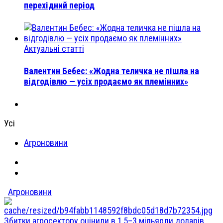
перехідний період
Актуальні статті
Валентин Бебес: «Жодна теличка не пішла на
відгодівлю — усіх продаємо як племінних»
Усі
Агроновини
Агроновини
Збитки агросектору оцінили в 1,5–3 мільярди доларів