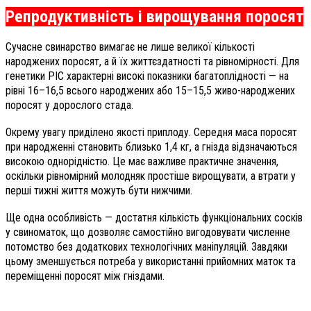
Репродуктивність і вирощування поросят
Сучасне свинарство вимагає не лише великої кількості
народжених поросят, а й їх життєздатності та рівномірності. Для
генетики РІС характерні високі показники багатоплідності — на
рівні 16–16,5 всього народжених або 15–15,5 живо-народжених
поросят у дорослого стада.
Окрему увагу приділено якості приплоду. Середня маса поросят
при народженні становить близько 1,4 кг, а гнізда відзначаються
високою однорідністю. Це має важливе практичне значення,
оскільки рівномірний молодняк простіше вирощувати, а втрати у
перші тижні життя можуть бути нижчими.
Ще одна особливість — достатня кількість функціональних сосків
у свиноматок, що дозволяє самостійно вигодовувати численне
потомство без додаткових технологічних маніпуляцій. Завдяки
цьому зменшується потреба у використанні прийомних маток та
переміщенні поросят між гніздами.