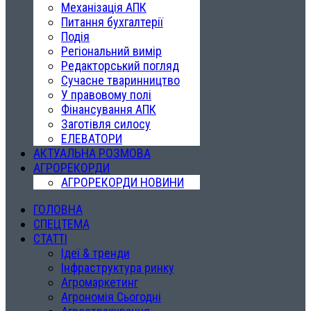
Механізація АПК
Питання бухгалтерії
Подія
Регіональний вимір
Редакторський погляд
Сучасне тваринництво
У правовому полі
Фінансування АПК
Заготівля силосу
ЕЛЕВАТОРИ
АКТУАЛЬНА РОЗМОВА
АГРОРЕКОРДИ
АГРОРЕКОРДИ НОВИНИ
ГОЛОВНА
СПЕЦТЕМА
СТАТТІ
Ідеї & тренди
Інфраструктура ринку
Агромаркетинг
Агрономія Сьогодні