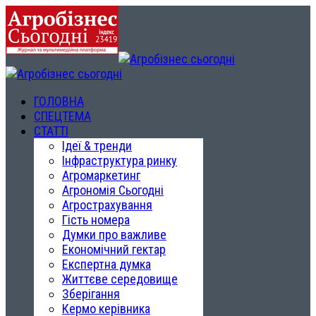
ГОЛОВНА
СПЕЦТЕМА
СТАТТІ
Ідеї & тренди
Інфраструктура ринку
Агромаркетинг
Агрономія Сьогодні
Агрострахування
Гість номера
Думки про важливе
Економічний гектар
Експертна думка
Життєве середовище
Зберігання
Кермо керівника