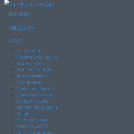
ГОЛОВНА
СПЕЦТЕМА
СТАТТІ
Ідеї & тренди
Інфраструктура ринку
Агромаркетинг
Агрономія Сьогодні
Агрострахування
Гість номера
Думки про важливе
Економічний гектар
Експертна думка
Життєве середовище
Зберігання
Кермо керівника
Механізація АПК
Питання бухгалтерії