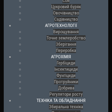
Соя
Цукровий буряк
Овочівництво
Садівництво
АГРОТЕХНОЛОГІЇ
Вирощування
Точне землеробство
Зберігання
Переробка
АГРОХІМІЯ
Гербіциди
Інсектициди
Фунгіциди
Протруйники
Добрива
Регулятори росту
ТЕХНІКА ТА ОБЛАДНАННЯ
Збиральна техніка