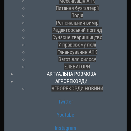
Механізація АПК
Питання бухгалтерії
Подія
Регіональний вимір
Редакторський погляд
Сучасне тваринництво
У правовому полі
Фінансування АПК
Заготівля силосу
ЕЛЕВАТОРИ
АКТУАЛЬНА РОЗМОВА
АГРОРЕКОРДИ
АГРОРЕКОРДИ НОВИНИ
Twitter
Youtube
Instagram