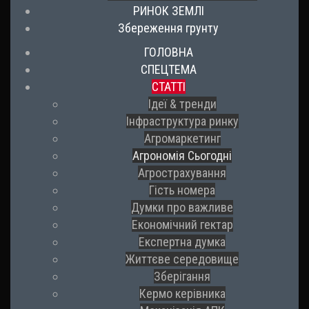
РИНОК ЗЕМЛІ
Збереження грунту
ГОЛОВНА
СПЕЦТЕМА
СТАТТІ
Ідеї & тренди
Інфраструктура ринку
Агромаркетинг
Агрономія Сьогодні
Агрострахування
Гість номера
Думки про важливе
Економічний гектар
Експертна думка
Життєве середовище
Зберігання
Кермо керівника