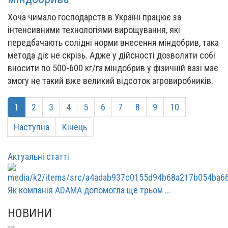
Хоча чимало господарств в Україні працює за
інтенсивними технологіями вирощування, які
передбачають солідні норми внесення міндобрив, така
метода діє не скрізь. Адже у дійсності дозволити собі
вносити по 500-600 кг/га міндобрив у фізичній вазі має
змогу не такий вже великий відсоток агровиробників.
1
2
3
4
5
6
7
8
9
10
Наступна
Кінець
Актуальні статті
Як компанія ADAMA допомогла ще трьом ...
НОВИНИ