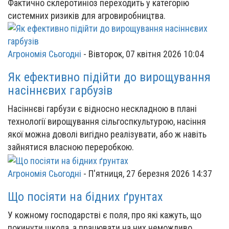
Фактично склеротиніоз переходить у категорію
системних ризиків для агровиробництва.
Агрономія Сьогодні
-
Вівторок, 07 квітня 2026 10:04
Як ефективно підійти до вирощування
насіннєвих гарбузів
Насіннєві гарбузи є відносно нескладною в плані
технології вирощування сільгоспкультурою, насіння
якої можна доволі вигідно реалізувати, або ж навіть
зайнятися власною переробкою.
Агрономія Сьогодні
-
П'ятниця, 27 березня 2026 14:37
Що посіяти на бідних ґрунтах
У кожному господарстві є поля, про які кажуть, що
покинути шкода, а працювати на них неможливо.