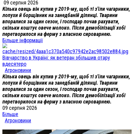
09 серпня 2026
Кілька овець він купив у 2019-му, щоб ті з'їли чагарники,
лопухи й борщівник на занедбаній ділянці. Тварини
впоралися за один сезон, і господар почав рахувати,
скільки коштує овече молоко. Після демобілізації хобі
перетворилося на ферму з власною сироварнею.
Більше інформації
Вівчарство в Україні: як ветеран збільшив отару
вдесятеро
Агроновини
Кілька овець він купив у 2019-му, щоб ті з'їли чагарники,
лопухи й борщівник на занедбаній ділянці. Тварини
впоралися за один сезон, і господар почав рахувати,
скільки коштує овече молоко. Після демобілізації хобі
перетворилося на ферму з власною сироварнею.
09 серпня 2026
Більше
Агроновини