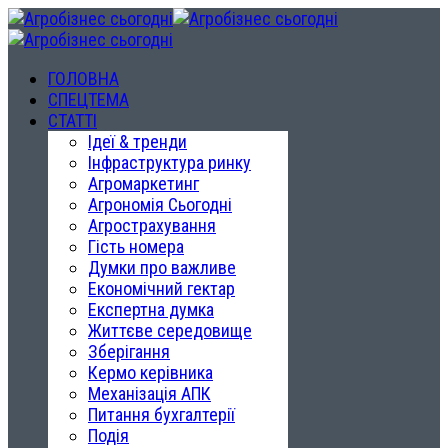
ГОЛОВНА
СПЕЦТЕМА
СТАТТІ
Ідеї & тренди
Інфраструктура ринку
Агромаркетинг
Агрономія Сьогодні
Агрострахування
Гість номера
Думки про важливе
Економічний гектар
Експертна думка
Життєве середовище
Зберігання
Кермо керівника
Механізація АПК
Питання бухгалтерії
Подія