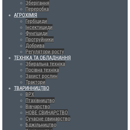
Зберігання
Переробка
АГРОХІМІЯ
Гербіциди
Інсектициди
Фунгіциди
Протруйники
Добрива
Регулятори росту
ТЕХНІКА ТА ОБЛАДНАННЯ
Збиральна техніка
Посівна техніка
Захист рослин
Трактори
ТВАРИННИЦТВО
ВРХ
Птахівництво
Вівчарство
НОВЕ СВИНАРСТВО
Сучасне свинарство
Бджільництво