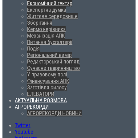
Економічний гектар
Експертна думка
Життєве середовище
Зберігання
Кермо керівника
Механізація АПК
Питання бухгалтерії
Подія
Регіональний вимір
Редакторський погляд
Сучасне тваринництво
У правовому полі
Фінансування АПК
Заготівля силосу
ЕЛЕВАТОРИ
АКТУАЛЬНА РОЗМОВА
АГРОРЕКОРДИ
АГРОРЕКОРДИ НОВИНИ
Twitter
Youtube