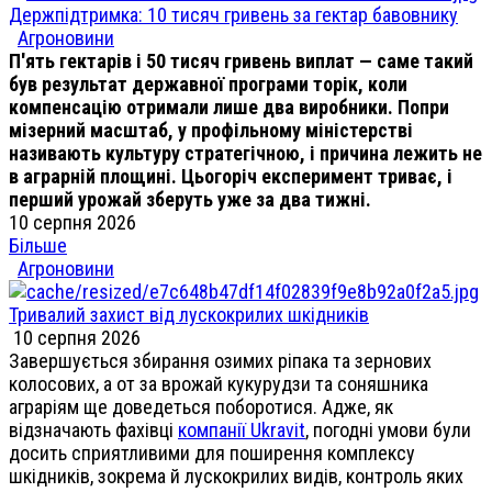
Держпідтримка: 10 тисяч гривень за гектар бавовнику
Агроновини
П'ять гектарів і 50 тисяч гривень виплат — саме такий
був результат державної програми торік, коли
компенсацію отримали лише два виробники. Попри
мізерний масштаб, у профільному міністерстві
називають культуру стратегічною, і причина лежить не
в аграрній площині. Цьогоріч експеримент триває, і
перший урожай зберуть уже за два тижні.
10 серпня 2026
Більше
Агроновини
Тривалий захист від лускокрилих шкідників
10 серпня 2026
Завершується збирання озимих ріпака та зернових
колосових, а от за врожай кукурудзи та соняшника
аграріям ще доведеться поборотися. Адже, як
відзначають фахівці
компанії Ukravit
, погодні умови були
досить сприятливими для поширення комплексу
шкідників, зокрема й лускокрилих видів, контроль яких