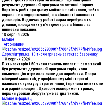
результат державної програми за останні півроку.
Вартість робіт при цьому майже не змінилася, тобто
справа не в подорожчанні, а в кількості виконаних
договорів. Водночас у роботі зараз перебувають
ділянки, площа яких у п'ятдесят разів більша за
липневий показник.
10 серпня 2026
Більше
Агроновини
Держпідтримка: 10 тисяч гривень за гектар бавовнику
10 серпня 2026
П'ять гектарів і 50 тисяч гривень виплат — саме такий
був результат державної програми торік, коли
компенсацію отримали лише два виробники. Попри
мізерний масштаб, у профільному міністерстві
називають культуру стратегічною, і причина лежить не
в аграрній площині. Цьогоріч експеримент триває, і
перший урожай зберуть уже за два тижні.
Більше інформації