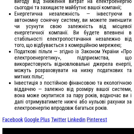
вигоду від зниження витрат на електроенергію
сьогодні та захищаєте майбутнє вашої компанії;
Енергетична незалежність — інвестуючи в
автономну сонячну систему, ви можете зменшити
чи усунути свою залежність від місцевої
енергетичної компанії. Ви будете впевнені в
стабільності електропостачання незалежно від
того, що відбувається з комерційною мережею;
Податкові пільги — згідно із Законом України «Про
електроенергетику», підприємства, що
використовують відновлювальні джерела енергії,
можуть розраховувати на низку податкових та
митних пільг;
Інвестиція з постійною фінансовою та екологічною
віддачею — ​залежно від розміру вашої системи,
вона може окупитися за пару років, водночас ви і
далі отримуватимете нижчі або нульові рахунки за
електроенергію впродовж багатьох років.
Facebook
Google Plus
Twitter
Linkedin
Pinterest