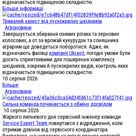
відзначається підвищеною складністю.
Більше інформації
Тривалий захист від лускокрилих шкідників
Агроновини
Завершується збирання озимих ріпака та зернових
колосових, а от за врожай кукурудзи та соняшника
аграріям ще доведеться поборотися. Адже, як
відзначають фахівці
компанії Ukravit
, погодні умови були
досить сприятливими для поширення комплексу
шкідників, зокрема й лускокрилих видів, контроль яких
відзначається підвищеною складністю.
10 серпня 2026
Більше
Агроновини
Сильна команда починається з обміну досвідом
10 серпня 2026
Жаркого липневого дня сервісний інженер команди
Service Expert Team
повертався з відрядження, коли
отримав дзвінок від сервісного координатора.
Виявилося, що неподалік на виїзді працює молодий