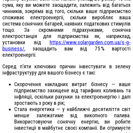
сума, яку ви можете заощадити, залежить від багатьох
чинників, зокрема від того, скільки ваше підприємство
споживає електроенергії, скільки виробляє ваша
система сонячних батарей, наявних податкових стимулів
тощо. За скромними підрахунками, сонячна
електростанція для підприємства як, наприклад,
установки від
https://www.solargarden.com.ua/s-g-
business/
, заощадить вам від 75 % вартості
електроенергії.
Серед пʼяти ключових причин інвестувати в зелену
інфраструктуру для вашого бізнесу є такі:
Скорочення накладних витрат бізнесу — ваше
підприємство захищене від тарифних коливань та
інфляції, оскільки рахунки за електроенергію і далі
зростають з року в рік;
Стала енергетика — у найближчі десятиліття світ
менше залежатиме від викопного палива.
Використовуючи сонячну енергію, ви робите
інвестиції в майбутнє своєї компанії. Ви отримуєте