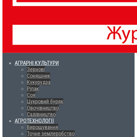
АГРАРНІ КУЛЬТУРИ
Зернові
Соняшник
Кукурудза
Ріпак
Соя
Цукровий буряк
Овочівництво
Садівництво
АГРОТЕХНОЛОГІЇ
Вирощування
Точне землеробство