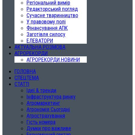
Регіональний вимір
Редакторський погляд
Сучасне тваринництво
У правовому полі
Фінансування АПК
Заготівля силосу
ЕЛЕВАТОРИ
АКТУАЛЬНА РОЗМОВА
АГРОРЕКОРДИ
АГРОРЕКОРДИ НОВИНИ
ГОЛОВНА
СПЕЦТЕМА
СТАТТІ
Ідеї & тренди
Інфраструктура ринку
Агромаркетинг
Агрономія Сьогодні
Агрострахування
Гість номера
Думки про важливе
Економічний гектар