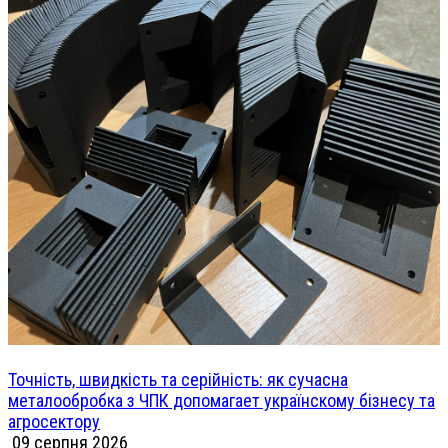
Точність, швидкість та серійність: як сучасна
металообробка з ЧПК допомагает українскому бізнесу та
агросектору
09 серпня 2026