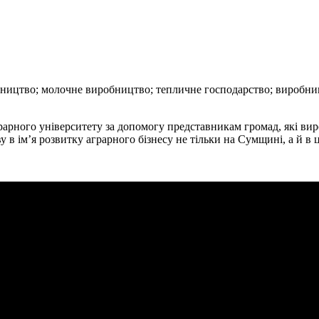
льництво; молочне виробництво; тепличне господарство; виробни
рарного університету за допомогу представникам громад, які 
в ім’я розвитку аграрного бізнесу не тільки на Сумщині, а й в ц