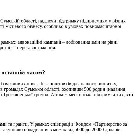
в Сумській області, надаючи підтримку підприємцям у різних
сті місцевого бізнесу, особливо в умовах повномасштабної
рямках: адвокаційні кампанії – лобіювання змін на рівні
ретріт – перезавантаження.
 останнім часом?
 із важливих проєктів – поштовхів для нашого розвитку,
и в громадах Сумської області, охопивши 500 родин (надання
 та Тростянецької громад. А також менторська підтримка тих, хто
рами та гранти. У рамках співпраці з Фондом «Партнерство за
 закупівлю обладнання в межах від 5000 до 20000 доларів.