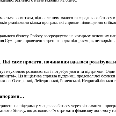
адміністративного навантаження на бізнес.
аймається розвитком, відновленням малого та середнього бізнесу 
років реалізовано кілька програм, які сприяли підвищенню стійко
дального бізнесу. Роботу зосереджуємо на чотирьох основних нап
ння Сумщини; проведення тренінгів для підприємців; нетворкінг, 
 Які саме проєкти, починання вдалося реалізувати
тут неухильно розвивається і потребує уваги та підтримки. Один
хівництві». Ця ініціатива сприяла підтримці продовольчої безпек
еважно з Охтирської, Лебединської, Роменської, Недригайлівської
 донорами…
гривень на підтримку місцевого бізнесу через різноманітні прог
малого бізнесу, що дозволило їм отримати фінансову допомогу на