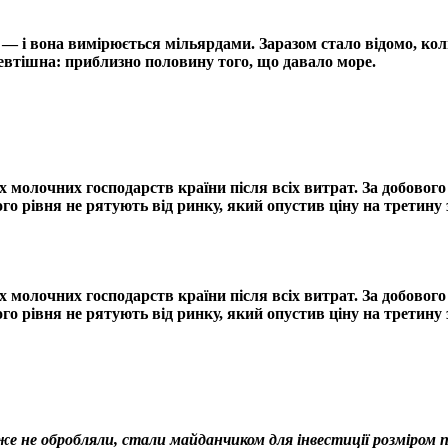
і — і вона вимірюється мільярдами. Заразом стало відомо, к
невтішна: приблизно половину того, що давало море.
 молочних господарств країни після всіх витрат. За добовог
го рівня не рятують від ринку, який опустив ціну на третину з
 молочних господарств країни після всіх витрат. За добовог
го рівня не рятують від ринку, який опустив ціну на третину з
 не обробляли, стали майданчиком для інвестиції розміром по