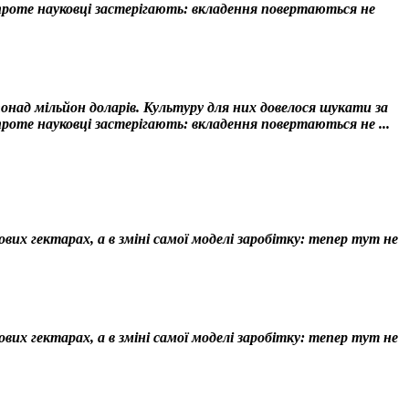
 проте науковці застерігають: вкладення повертаються не
над мільйон доларів. Культуру для них довелося шукати за
проте науковці застерігають: вкладення повертаються не ...
их гектарах, а в зміні самої моделі заробітку: тепер тут не
их гектарах, а в зміні самої моделі заробітку: тепер тут не