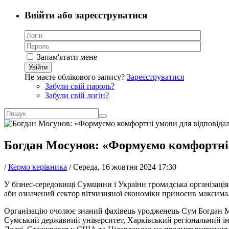
Ввійти або зареєструватися
Запам'ятати мене
Увійти
Не маєте облікового запису?
Зареєструватися
Забули свій пароль?
Забули свій логін?
Богдан Мосунов: «Формуємо комфортні у
/
Кермо керівника
/
Середа, 16 жовтня 2024 17:30
У бізнес-середовищі Сумщини і України громадська організація «
аби означений сектор вітчизняної економіки приносив максимал
Організацію очолює знаний фахівець уродженець Сум Богдан Мос
Сумський державний університет, Харківський регіональний і