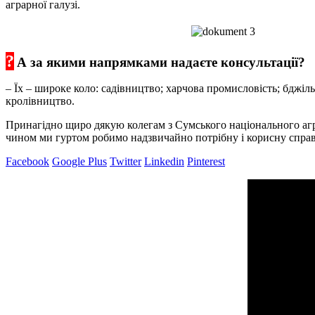
аграрної галузі.
?
А за якими напрямками надаєте консультації?
– Їх – широке коло: садівництво; харчова промисловість; бджі
кролівництво.
Принагідно щиро дякую колегам з Сумського національного аг
чином ми гуртом робимо надзвичайно потрібну і корисну справу 
Facebook
Google Plus
Twitter
Linkedin
Pinterest