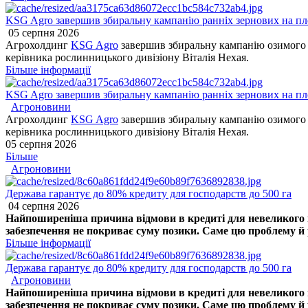
KSG Agro завершив збиральну кампанію ранніх зернових на пло
05 серпня 2026
Агрохолдинг
KSG Agro
завершив збиральну кампанію озимого я
керівника рослинницького дивізіону Віталія Нехая.
Більше інформації
KSG Agro завершив збиральну кампанію ранніх зернових на пло
Агроновини
Агрохолдинг
KSG Agro
завершив збиральну кампанію озимого я
керівника рослинницького дивізіону Віталія Нехая.
05 серпня 2026
Більше
Агроновини
Держава гарантує до 80% кредиту для господарств до 500 га
04 серпня 2026
Найпоширеніша причина відмови в кредиті для невеликого го
забезпечення не покриває суму позики. Саме цю проблему й р
Більше інформації
Держава гарантує до 80% кредиту для господарств до 500 га
Агроновини
Найпоширеніша причина відмови в кредиті для невеликого го
забезпечення не покриває суму позики. Саме цю проблему й р