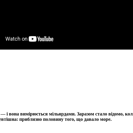
і — і вона вимірюється мільярдами. Заразом стало відомо, к
невтішна: приблизно половину того, що давало море.