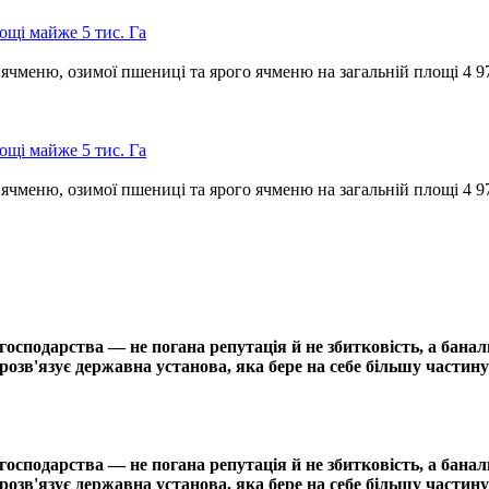
щі майже 5 тис. Га
чменю, озимої пшениці та ярого ячменю на загальній площі 4 9
щі майже 5 тис. Га
чменю, озимої пшениці та ярого ячменю на загальній площі 4 9
сподарства — не погана репутація й не збитковість, а банал
озв'язує державна установа, яка бере на себе більшу частину
сподарства — не погана репутація й не збитковість, а банал
озв'язує державна установа, яка бере на себе більшу частину