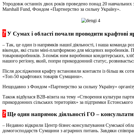
Упродовж останніх двох років проведено понад 20 навчальних 
Marshall Fund, Фондом «Партнерство за сильну Україну».
?
У Сумах і області почали проводити крафтові я
– Так, це один із напрямків нашої діяльності, і наша команда 
вікенди, які стали міні-платформою для місцевих виробників. П
товаровиробників. З-поміж ним виробники кондитерських, хліб
нашого регіону, який, попри прикордонний статус, розвиваєтьс
Після дослідження крафту встановили контакти із більш як со
«Топ-50 крафтових товарів Сумщини».
Нещодавно з Фондом «Партнерство за сильну Україну» органі
Також відбулася B2B-візита на тему «Створення культури партн
прикордонних сільських територіях» за підтримки Естонського 
?
Ще один напрямок діяльності ГО – консультат
– Недавно відкрили Центр бізнес-консультування Сумської обл
домогосподарств Сумщини з аграрних питань. Завдяки співпрац