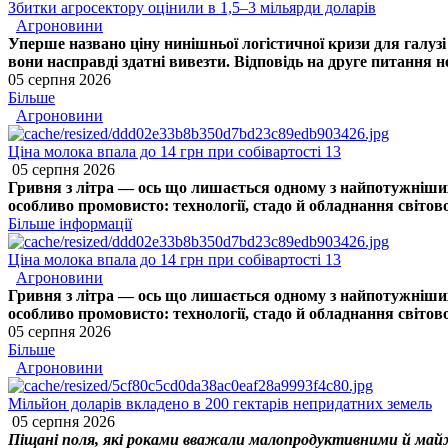
Збитки агросектору оцінили в 1,5–3 мільярди доларів
Агроновини
Уперше названо ціну нинішньої логістичної кризи для галуз
вони насправді здатні вивезти. Відповідь на друге питання 
05 серпня 2026
Більше
Агроновини
Ціна молока впала до 14 грн при собівартості 13
05 серпня 2026
Гривня з літра — ось що лишається одному з найпотужніших
особливо промовисто: технології, стадо й обладнання світово
Більше інформації
Ціна молока впала до 14 грн при собівартості 13
Агроновини
Гривня з літра — ось що лишається одному з найпотужніших
особливо промовисто: технології, стадо й обладнання світово
05 серпня 2026
Більше
Агроновини
Мільйон доларів вкладено в 200 гектарів непридатних земель
05 серпня 2026
Піщані поля, які роками вважали малопродуктивними й майже