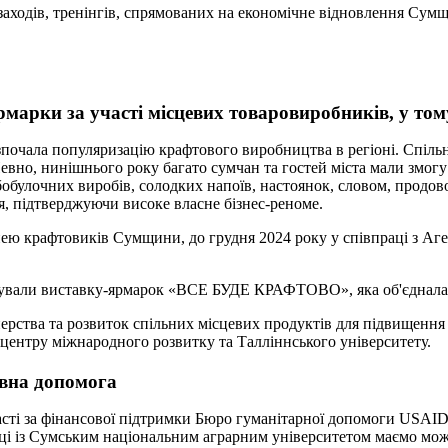
заходів, тренінгів, спрямованих на економічне відновлення Су
рмарки за участі місцевих товаровиробників, у том
розпочала популяризацію крафтового виробництва в регіоні. Спіл
евно, нинішнього року багато сумчан та гостей міста мали змогу 
обулочних виробів, солодких напоїв, настоянок, словом, продо
я, підтверджуючи високе власне бізнес-реноме.
тнею крафтовиків Сумщини, до грудня 2024 року у співпраці з А
зували виставку-ярмарок «ВСЕ БУДЕ КРАФТОВО», яка об'єднала п
ерства та розвиток спільних місцевих продуктів для підвищення
центру міжнародного розвитку та Талліннського університету.
ивна допомога
асті за фінансової підтримки Бюро гуманітарної допомоги USAID
і із Сумським національним аграрним університетом маємо можл