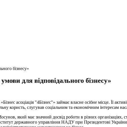
мови для відповідального бізнесу»
Бізнес асоціація "4Бізнес"» займає власне осібне місце. Її акти
ьну користь, слугував соціальним та економічним інтересам нас
унов, який має значний досвід роботи в різних організаціях, стр
нститут державного управління НАДУ при Президентові України,