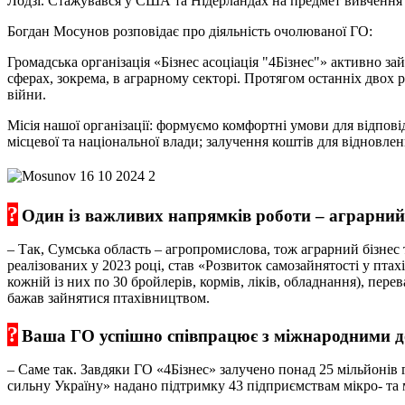
Лодзі. Стажувався у США та Нідерландах на предмет вивчення 
Богдан Мосунов розповідає про діяльність очолюваної ГО:
Громадська організація «Бізнес асоціація "4Бізнес"» активно з
сферах, зокрема, в аграрному секторі. Протягом останніх двох 
війни.
Місія нашої організації: формуємо комфортні умови для відпові
місцевої та національної влади; залучення коштів для відновле
?
Один із важливих напрямків роботи – аграрний.
– Так, Сумська область – агропромислова, тож аграрний бізнес 
реалізованих у 2023 році, став «Розвиток самозайнятості у пта
кожній із них по 30 бройлерів, кормів, ліків, обладнання), пер
бажав зайнятися птахівництвом.
?
Ваша ГО успішно співпрацює з міжнародними
– Саме так. Завдяки ГО «4Бізнес» залучено понад 25 мільйонів 
сильну Україну» надано підтримку 43 підприємствам мікро- та 