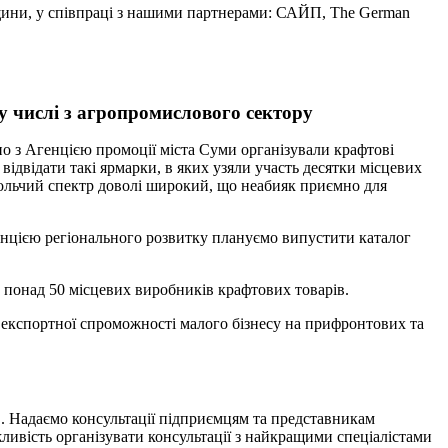
мщини, у співпраці з нашими партнерами: САЙП, The German
у числі з агропромислового сектору
ьно з Агенцією промоції міста Суми організували крафтові
відвідати такі ярмарки, в яких узяли участь десятки місцевих
вольчий спектр доволі широкий, що неабияк приємно для
генцією регіонального розвитку плануємо випустити каталог
онад 50 місцевих виробників крафтових товарів.
 експортної спроможності малого бізнесу на прифронтових та
. Надаємо консультації підприємцям та представникам
ивість організувати консультації з найкращими спеціалістами