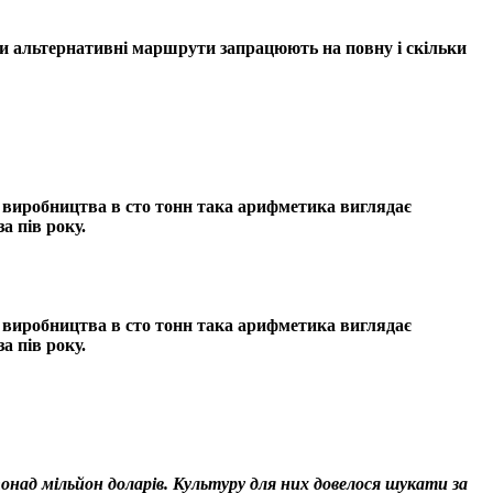
оли альтернативні маршрути запрацюють на повну і скільки
о виробництва в сто тонн така арифметика виглядає
а пів року.
о виробництва в сто тонн така арифметика виглядає
а пів року.
над мільйон доларів. Культуру для них довелося шукати за