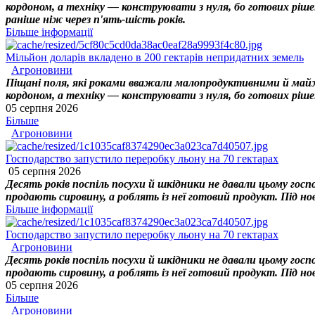
кордоном, а техніку — конструювати з нуля, бо готових ріше
раніше ніж через п'ять-шість років.
Більше інформації
Мільйон доларів вкладено в 200 гектарів непридатних земель
Агроновини
Піщані поля, які роками вважали малопродуктивними й майже
кордоном, а техніку — конструювати з нуля, бо готових ріше
05 серпня 2026
Більше
Агроновини
Господарство запустило переробку льону на 70 гектарах
05 серпня 2026
Десять років поспіль посухи й шкідники не давали цьому госп
продають сировину, а роблять із неї готовий продукт. Під нов
Більше інформації
Господарство запустило переробку льону на 70 гектарах
Агроновини
Десять років поспіль посухи й шкідники не давали цьому госп
продають сировину, а роблять із неї готовий продукт. Під нов
05 серпня 2026
Більше
Агроновини