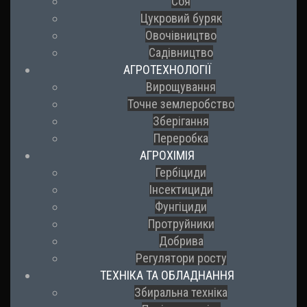
Соя
Цукровий буряк
Овочівництво
Садівництво
АГРОТЕХНОЛОГІЇ
Вирощування
Точне землеробство
Зберігання
Переробка
АГРОХІМІЯ
Гербіциди
Інсектициди
Фунгіциди
Протруйники
Добрива
Регулятори росту
ТЕХНІКА ТА ОБЛАДНАННЯ
Збиральна техніка