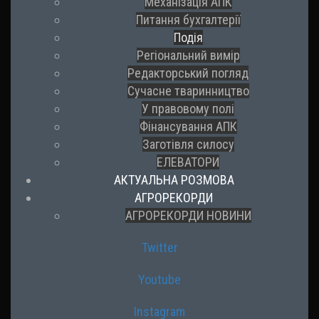
Механізація АПК
Питання бухгалтерії
Подія
Регіональний вимір
Редакторський погляд
Сучасне тваринництво
У правовому полі
Фінансування АПК
Заготівля силосу
ЕЛЕВАТОРИ
АКТУАЛЬНА РОЗМОВА
АГРОРЕКОРДИ
АГРОРЕКОРДИ НОВИНИ
Twitter
Youtube
Instagram