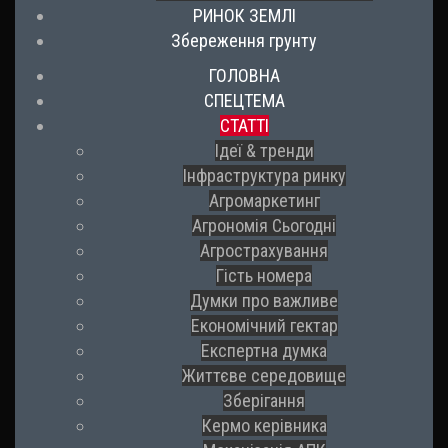
РИНОК ЗЕМЛІ
Збереження грунту
ГОЛОВНА
СПЕЦТЕМА
СТАТТІ
Ідеї & тренди
Інфраструктура ринку
Агромаркетинг
Агрономія Сьогодні
Агрострахування
Гість номера
Думки про важливе
Економічний гектар
Експертна думка
Життєве середовище
Зберігання
Кермо керівника