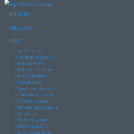
ГОЛОВНА
СПЕЦТЕМА
СТАТТІ
Ідеї & тренди
Інфраструктура ринку
Агромаркетинг
Агрономія Сьогодні
Агрострахування
Гість номера
Думки про важливе
Економічний гектар
Експертна думка
Життєве середовище
Зберігання
Кермо керівника
Механізація АПК
Питання бухгалтерії