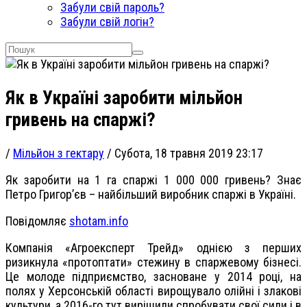
Забули свій пароль?
Забули свій логін?
Як в Україні заробити мільйон
гривень на спаржі?
/
Мільйон з гектару
/
Субота, 18 травня 2019 23:17
Як заробити на 1 га спаржі 1 000 000 гривень? Знає
Петро Григор’єв – найбільший виробник спаржі в Україні.
Повідомляє
shotam.info
Компанія «Агроексперт Трейд» однією з перших
ризикнула «протоптати» стежину в спаржевому бізнесі.
Це молоде підприємство, засноване у 2014 році, на
полях у Херсонській області вирощувало олійні і злакові
культури, а 2016-го тут вирішили спробувати свої сили і в