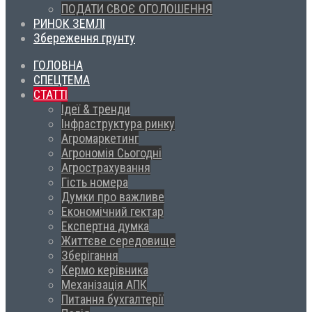
ПОДАТИ СВОЄ ОГОЛОШЕННЯ
РИНОК ЗЕМЛІ
Збереження грунту
ГОЛОВНА
СПЕЦТЕМА
СТАТТІ
Ідеї & тренди
Інфраструктура ринку
Агромаркетинг
Агрономія Сьогодні
Агрострахування
Гість номера
Думки про важливе
Економічний гектар
Експертна думка
Життєве середовище
Зберігання
Кермо керівника
Механізація АПК
Питання бухгалтерії