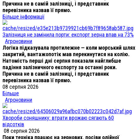
Причина не в самій залізниці, і представник
перевізника назвав її прямо.
Більше інформації
Залізниця не замінила порти: експорт зерна впав на 73%
Агроновини
Логіка підказувала протилежне — коли морський шлях
закритий, вантажопотік мав перекинутися на колію.
Натомість перші дні серпня показали найглибше
падіння залізничного експорту за останні роки.
Причина не в самій залізниці, і представник
перевізника назвав її прямо.
08 серпня 2026
Більше
Агроновини
Хвороби соняшнику: втрати врожаю сягають 60
відсотків
08 серпня 2026
Поки техніка працює на зернових, посіви олійної