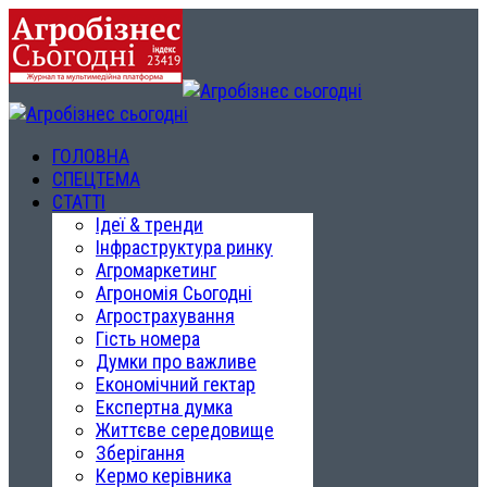
ГОЛОВНА
СПЕЦТЕМА
СТАТТІ
Ідеї & тренди
Інфраструктура ринку
Агромаркетинг
Агрономія Сьогодні
Агрострахування
Гість номера
Думки про важливе
Економічний гектар
Експертна думка
Життєве середовище
Зберігання
Кермо керівника