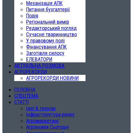
Механізація АПК
Питання бухгалтерії
Подія
Регіональний вимір
Редакторський погляд
Сучасне тваринництво
У правовому полі
Фінансування АПК
Заготівля силосу
ЕЛЕВАТОРИ
АКТУАЛЬНА РОЗМОВА
АГРОРЕКОРДИ
АГРОРЕКОРДИ НОВИНИ
ГОЛОВНА
СПЕЦТЕМА
СТАТТІ
Ідеї & тренди
Інфраструктура ринку
Агромаркетинг
Агрономія Сьогодні