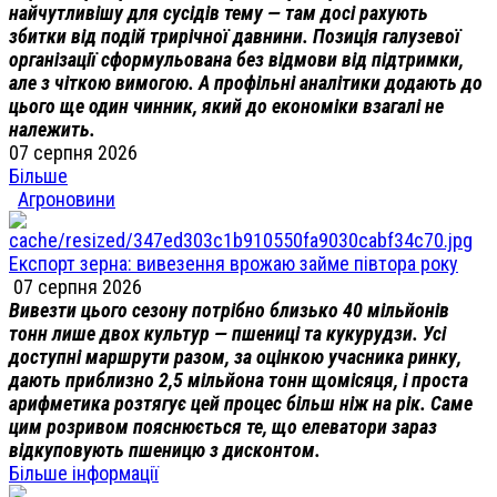
найчутливішу для сусідів тему — там досі рахують
збитки від подій трирічної давнини. Позиція галузевої
організації сформульована без відмови від підтримки,
але з чіткою вимогою. А профільні аналітики додають до
цього ще один чинник, який до економіки взагалі не
належить.
07 серпня 2026
Більше
Агроновини
Експорт зерна: вивезення врожаю займе півтора року
07 серпня 2026
Вивезти цього сезону потрібно близько 40 мільйонів
тонн лише двох культур — пшениці та кукурудзи. Усі
доступні маршрути разом, за оцінкою учасника ринку,
дають приблизно 2,5 мільйона тонн щомісяця, і проста
арифметика розтягує цей процес більш ніж на рік. Саме
цим розривом пояснюється те, що елеватори зараз
відкуповують пшеницю з дисконтом.
Більше інформації