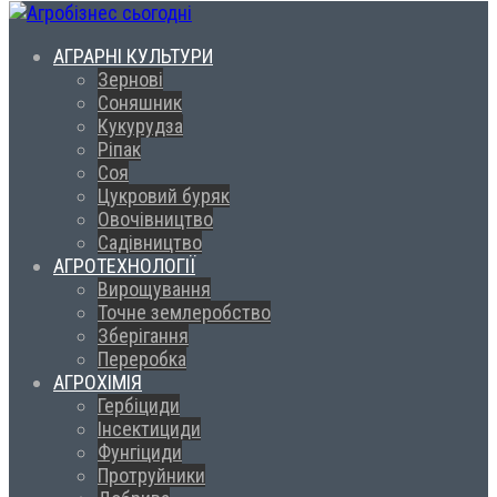
АГРАРНІ КУЛЬТУРИ
Зернові
Соняшник
Кукурудза
Ріпак
Соя
Цукровий буряк
Овочівництво
Садівництво
АГРОТЕХНОЛОГІЇ
Вирощування
Точне землеробство
Зберігання
Переробка
АГРОХІМІЯ
Гербіциди
Інсектициди
Фунгіциди
Протруйники