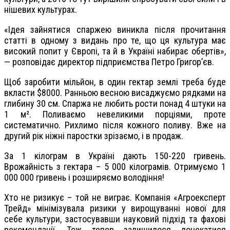
нішевих культурах.
«Ідея зайнятися спаржею виникла після прочитання
статті в одному з видань про те, що ця культура має
високий попит у Європі, та й в Україні набирає обертів»,
— розповідає директор підприємства Петро Григор’єв.
Щоб заробити мільйон, в один гектар землі треба буде
вкласти $8000. Ранньою весною висаджуємо рядками на
глибину 30 см. Спаржа не любить рости понад 4 штуки на
1 м². Поливаємо невеликими порціями, проте
систематично. Рихлимо після кожного поливу. Вже на
другий рік ніжні паростки зрізаємо, і в продаж.
За 1 кілограм в Україні дають 150-220 гривень.
Врожайність з гектара – 5 000 кілограмів. Отримуємо 1
000 000 гривень і розширяємо володіння!
Хто не ризикує – той не виграє. Компанія «Агроексперт
Трейд» мінімізувала ризики у вирощуванні нової для
себе культури, застосувавши науковий підхід та фахові
рекомендації. Тож тепер залишилося дочекатися