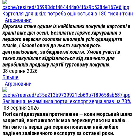
Картопля для шкіл: потреба оцінюється в 180 тисяч тонн
Агроновини
Держава стане одним із найбільших покупців картоплі в
країні вже цієї осені. Безплатне гаряче харчування з
першого вересня охоплює школярів усіх одинадцяти
класів, і базові овочі до нього закуповують
централізовано, за бюджетні кошти. Умови участі в
таких закупівлях відрізняються від звичного для
виробників продажу партії гуртовому покупцю.
08 серпня 2026
Більше
Агроновини
Залізниця не замінила порти: експорт зерна впав на 73%
08 серпня 2026
Логіка підказувала протилежне — коли морський шлях
закритий, вантажопотік мав перекинутися на колію.
Натомість перші дні серпня показали найглибше
падіння залізничного експорту за останні роки.