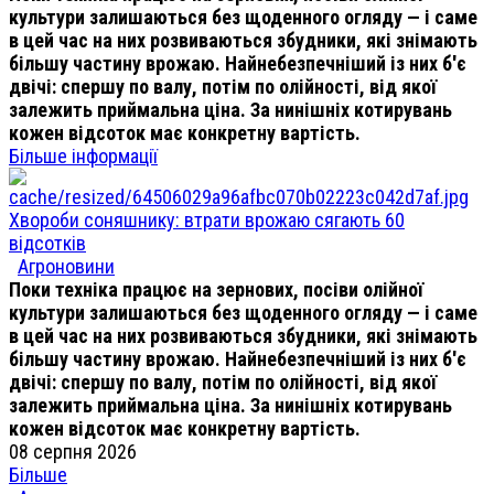
культури залишаються без щоденного огляду — і саме
в цей час на них розвиваються збудники, які знімають
більшу частину врожаю. Найнебезпечніший із них б'є
двічі: спершу по валу, потім по олійності, від якої
залежить приймальна ціна. За нинішніх котирувань
кожен відсоток має конкретну вартість.
Більше інформації
Хвороби соняшнику: втрати врожаю сягають 60
відсотків
Агроновини
Поки техніка працює на зернових, посіви олійної
культури залишаються без щоденного огляду — і саме
в цей час на них розвиваються збудники, які знімають
більшу частину врожаю. Найнебезпечніший із них б'є
двічі: спершу по валу, потім по олійності, від якої
залежить приймальна ціна. За нинішніх котирувань
кожен відсоток має конкретну вартість.
08 серпня 2026
Більше