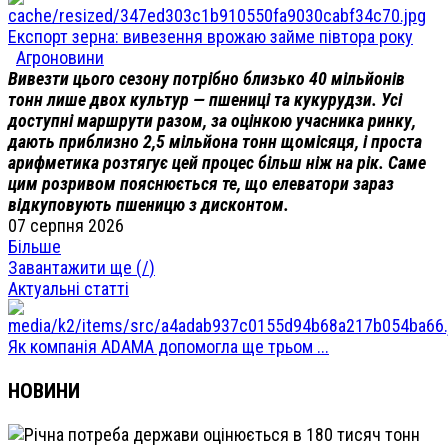
Експорт зерна: вивезення врожаю займе півтора року
Агроновини
Вивезти цього сезону потрібно близько 40 мільйонів
тонн лише двох культур — пшениці та кукурудзи. Усі
доступні маршрути разом, за оцінкою учасника ринку,
дають приблизно 2,5 мільйона тонн щомісяця, і проста
арифметика розтягує цей процес більш ніж на рік. Саме
цим розривом пояснюється те, що елеватори зараз
відкуповують пшеницю з дисконтом.
07 серпня 2026
Більше
Завантажити ще (
/
)
Актуальні статті
Як компанія ADAMA допомогла ще трьом ...
НОВИНИ