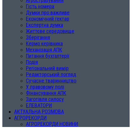
Агрострахування
Гість номера
Думки про важливе
Економічний гектар
Експертна думка
Життєве середовище
Зберігання
Кермо керівника
Механізація АПК
Питання бухгалтерії
Подія
Регіональний вимір
Редакторський погляд
Сучасне тваринництво
У правовому полі
Фінансування АПК
Заготівля силосу
ЕЛЕВАТОРИ
АКТУАЛЬНА РОЗМОВА
АГРОРЕКОРДИ
АГРОРЕКОРДИ НОВИНИ