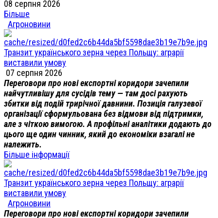
08 серпня 2026
Більше
Агроновини
Транзит українського зерна через Польщу: аграрії
виставили умову
07 серпня 2026
Переговори про нові експортні коридори зачепили
найчутливішу для сусідів тему — там досі рахують
збитки від подій трирічної давнини. Позиція галузевої
організації сформульована без відмови від підтримки,
але з чіткою вимогою. А профільні аналітики додають до
цього ще один чинник, який до економіки взагалі не
належить.
Більше інформації
Транзит українського зерна через Польщу: аграрії
виставили умову
Агроновини
Переговори про нові експортні коридори зачепили