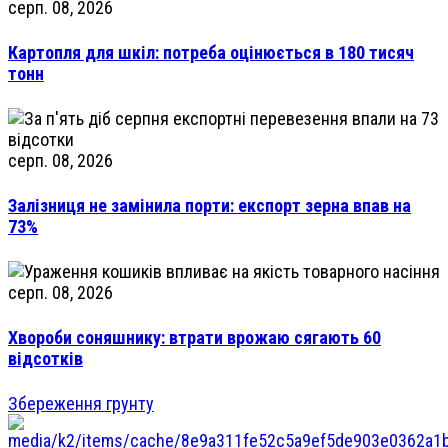
серп. 08, 2026
Картопля для шкіл: потреба оцінюється в 180 тисяч
тонн
серп. 08, 2026
Залізниця не замінила порти: експорт зерна впав на
73%
серп. 08, 2026
Хвороби соняшнику: втрати врожаю сягають 60
відсотків
Збереження грунту