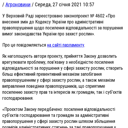
/
Агроновини
/
Середа, 27 січня 2021 10:57
У Верховній Раді зареєстровано законопроект № 4602 «Про
внесення змін до Кодексу України про адміністративні
правопорушення щодо посилення відповідальності за порушення
вимог законодавства України про захист рослин».
Про це повідомляється
на сайті парламенту
.
Як наголошують автори проекту, прийняття Закону дозволить
врегулювати проблему, пов’язану з необхідністю посилення
відповідальності за порушення у сфері захисту рослин; створить
більш ефективний превентивний механізм запобігання
правопорушенням у сфері захисту рослин, а також механізм
виправлення поведінки правопорушників, що сприятиме
посиленню захисту прав та інтересів як громадян, так і суб’єктів
господарювання.
«Проєктом Закону передбачено: посилення відповідальності
суб’єктів господарювання та громадян за адміністративні
правопорушення у сфері захисту рослин шляхом збільшення
розмірів адміністративних стягнень за такі правопорушення у