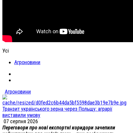
Усі
Агроновини
Агроновини
Транзит українського зерна через Польщу: аграрії
виставили умову
07 серпня 2026
Переговори про нові експортні коридори зачепили