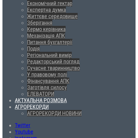
Економічний гектар
Експертна думка
Життєве середовище
Зберігання
Кермо керівника
Механізація АПК
Питання бухгалтерії
Подія
Регіональний вимір
Редакторський погляд
Сучасне тваринництво
У правовому полі
Фінансування АПК
Заготівля силосу
ЕЛЕВАТОРИ
АКТУАЛЬНА РОЗМОВА
АГРОРЕКОРДИ
АГРОРЕКОРДИ НОВИНИ
Twitter
Youtube