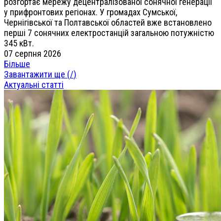
розгортає мережу децентралізованої сонячної генерації
у прифронтових регіонах. У громадах Сумської,
Чернігівської та Полтавської областей вже встановлено
перші 7 сонячних електростанцій загальною потужністю
345 кВт.
07 серпня 2026
Більше
Завантажити ще (
/
)
Актуальні статті