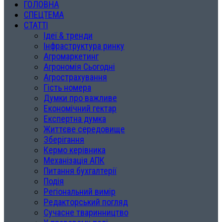
ГОЛОВНА
СПЕЦТЕМА
СТАТТІ
Ідеї & тренди
Інфраструктура ринку
Агромаркетинг
Агрономія Сьогодні
Агрострахування
Гість номера
Думки про важливе
Економічний гектар
Експертна думка
Життєве середовище
Зберігання
Кермо керівника
Механізація АПК
Питання бухгалтерії
Подія
Регіональний вимір
Редакторський погляд
Сучасне тваринництво