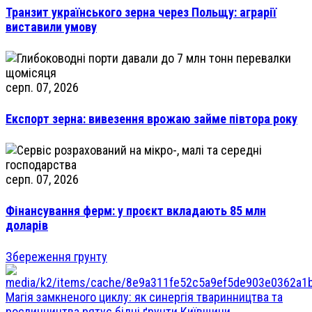
Транзит українського зерна через Польщу: аграрії
виставили умову
серп. 07, 2026
Експорт зерна: вивезення врожаю займе півтора року
серп. 07, 2026
Фінансування ферм: у проєкт вкладають 85 млн
доларів
Збереження грунту
Магія замкненого циклу: як синергія тваринництва та
рослинництва рятує бідні ґрунти Київщини