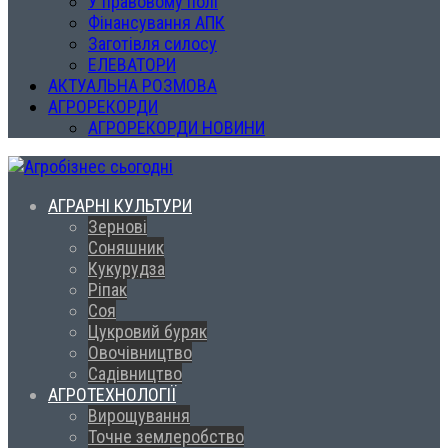
У правовому полі
Фінансування АПК
Заготівля силосу
ЕЛЕВАТОРИ
АКТУАЛЬНА РОЗМОВА
АГРОРЕКОРДИ
АГРОРЕКОРДИ НОВИНИ
АГРАРНІ КУЛЬТУРИ
Зернові
Соняшник
Кукурудза
Ріпак
Соя
Цукровий буряк
Овочівництво
Садівництво
АГРОТЕХНОЛОГІЇ
Вирощування
Точне землеробство