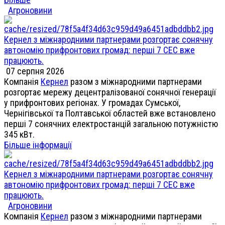
Агроновини
Кернел з міжнародними партнерами розгортає сонячну
автономію прифронтових громад: перші 7 СЕС вже
працюють.
07 серпня 2026
Компанія
Кернел
разом з міжнародними партнерами
розгортає мережу децентралізованої сонячної генерації
у прифронтових регіонах. У громадах Сумської,
Чернігівської та Полтавської областей вже встановлено
перші 7 сонячних електростанцій загальною потужністю
345 кВт.
Більше інформації
Кернел з міжнародними партнерами розгортає сонячну
автономію прифронтових громад: перші 7 СЕС вже
працюють.
Агроновини
Компанія
Кернел
разом з міжнародними партнерами