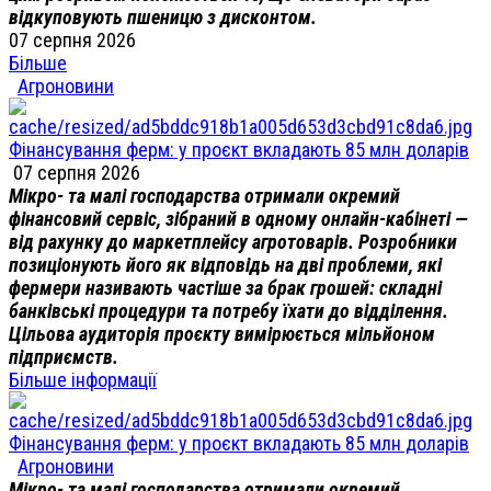
відкуповують пшеницю з дисконтом.
07 серпня 2026
Більше
Агроновини
Фінансування ферм: у проєкт вкладають 85 млн доларів
07 серпня 2026
Мікро- та малі господарства отримали окремий
фінансовий сервіс, зібраний в одному онлайн-кабінеті —
від рахунку до маркетплейсу агротоварів. Розробники
позиціонують його як відповідь на дві проблеми, які
фермери називають частіше за брак грошей: складні
банківські процедури та потребу їхати до відділення.
Цільова аудиторія проєкту вимірюється мільйоном
підприємств.
Більше інформації
Фінансування ферм: у проєкт вкладають 85 млн доларів
Агроновини
Мікро- та малі господарства отримали окремий