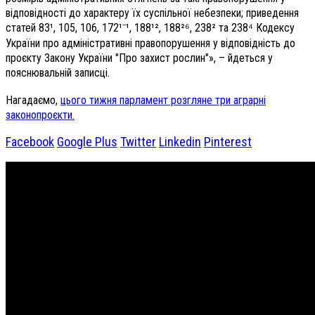
відповідності до характеру їх суспільної небезпеки; приведення
статей 83¹, 105, 106, 172¹⁻¹, 188¹², 188²⁶, 238² та 238⁴ Кодексу
України про адміністративні правопорушення у відповідність до
проєкту Закону України "Про захист рослин"», – йдеться у
пояснювальній записці.
Нагадаємо,
цього тижня парламент розгляне три аграрні
законопроєкти.
Facebook
Google Plus
Twitter
Linkedin
Pinterest