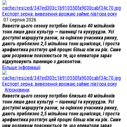
Експорт зерна: вивезення врожаю займе півтора року
07 серпня 2026
Вивезти цього сезону потрібно близько 40 мільйонів
тонн лише двох культур — пшениці та кукурудзи. Усі
доступні маршрути разом, за оцінкою учасника ринку,
дають приблизно 2,5 мільйона тонн щомісяця, і проста
арифметика розтягує цей процес більш ніж на рік. Саме
цим розривом пояснюється те, що елеватори зараз
відкуповують пшеницю з дисконтом.
Більше інформації
Експорт зерна: вивезення врожаю займе півтора року
Агроновини
Вивезти цього сезону потрібно близько 40 мільйонів
тонн лише двох культур — пшениці та кукурудзи. Усі
доступні маршрути разом, за оцінкою учасника ринку,
дають приблизно 2,5 мільйона тонн щомісяця, і проста
арифметика розтягує цей процес більш ніж на рік. Саме
цим розривом пояснюється те, що елеватори зараз