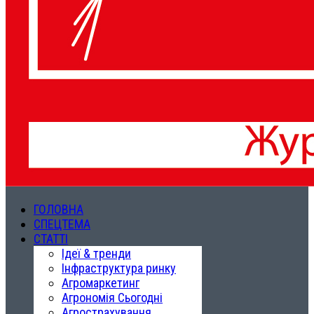
ГОЛОВНА
СПЕЦТЕМА
СТАТТІ
Ідеї & тренди
Інфраструктура ринку
Агромаркетинг
Агрономія Сьогодні
Агрострахування