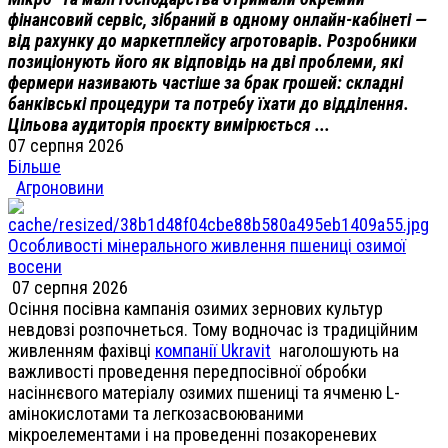
фінансовий сервіс, зібраний в одному онлайн-кабінеті —
від рахунку до маркетплейсу агротоварів. Розробники
позиціонують його як відповідь на дві проблеми, які
фермери називають частіше за брак грошей: складні
банківські процедури та потребу їхати до відділення.
Цільова аудиторія проєкту вимірюється ...
07 серпня 2026
Більше
Агроновини
Особливості мінерального живлення пшениці озимої
восени
07 серпня 2026
Осіння посівна кампанія озимих зернових культур
невдовзі розпочнеться. Тому водночас із традиційним
живленням фахівці
компанії Ukravit
наголошують на
важливості проведення передпосівної обробки
насіннєвого матеріалу озимих пшениці та ячменю L-
амінокислотами та легкозасвоюваними
мікроелементами і на проведенні позакореневих