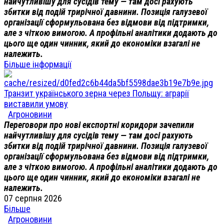
найчутливішу для сусідів тему — там досі рахують
збитки від подій трирічної давнини. Позиція галузевої
організації сформульована без відмови від підтримки,
але з чіткою вимогою. А профільні аналітики додають до
цього ще один чинник, який до економіки взагалі не
належить.
Більше інформації
Транзит українського зерна через Польщу: аграрії
виставили умову
Агроновини
Переговори про нові експортні коридори зачепили
найчутливішу для сусідів тему — там досі рахують
збитки від подій трирічної давнини. Позиція галузевої
організації сформульована без відмови від підтримки,
але з чіткою вимогою. А профільні аналітики додають до
цього ще один чинник, який до економіки взагалі не
належить.
07 серпня 2026
Більше
Агроновини