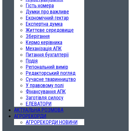
Гість номера
Думки про важливе
Економічний гектар
Експертна думка
Життєве середовище
Зберігання
Кермо керівника
Механізація АПК
Питання бухгалтерії
Подія
Регіональний вимір
Редакторський погляд
Сучасне тваринництво
У правовому полі
Фінансування АПК
Заготівля силосу
ЕЛЕВАТОРИ
АКТУАЛЬНА РОЗМОВА
АГРОРЕКОРДИ
АГРОРЕКОРДИ НОВИНИ