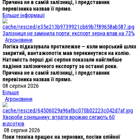
Причина не в самій залізниці, і представник
перевізника назвав її прямо.
Більше інформації
Залізниця не замінила порти: експорт зерна впав на 73%
Агроновини
Логіка підказувала протилежне — коли морський шлях
закритий, вантажопотік мав перекинутися на колію.
Натомість перші дні серпня показали найглибше
падіння залізничного експорту за останні роки.
Причина не в самій залізниці, і представник
перевізника назвав її прямо.
08 серпня 2026
Більше
Агроновини
Хвороби соняшнику: втрати врожаю сягають 60
відсотків
08 серпня 2026
Поки техніка працює на зернових, посіви олійної