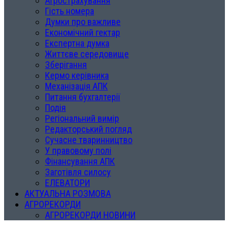
Агрострахування
Гість номера
Думки про важливе
Економічний гектар
Експертна думка
Життєве середовище
Зберігання
Кермо керівника
Механізація АПК
Питання бухгалтерії
Подія
Регіональний вимір
Редакторський погляд
Сучасне тваринництво
У правовому полі
Фінансування АПК
Заготівля силосу
ЕЛЕВАТОРИ
АКТУАЛЬНА РОЗМОВА
АГРОРЕКОРДИ
АГРОРЕКОРДИ НОВИНИ