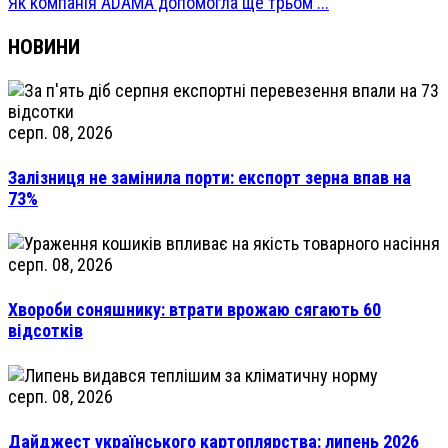
Як компанія ADAMA допомогла ще трьом ...
НОВИНИ
серп. 08, 2026
Залізниця не замінила порти: експорт зерна впав на
73%
серп. 08, 2026
Хвороби соняшнику: втрати врожаю сягають 60
відсотків
серп. 08, 2026
Дайджест українського картоплярства: липень 2026