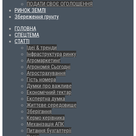
ПОДАТИ СВОЄ ОГОЛОШЕННЯ
РИНОК ЗЕМЛІ
Збереження грунту
ГОЛОВНА
СПЕЦТЕМА
СТАТТІ
Ідеї & тренди
Інфраструктура ринку
Агромаркетинг
Агрономія Сьогодні
Агрострахування
Гість номера
Думки про важливе
Економічний гектар
Експертна думка
Життєве середовище
Зберігання
Кермо керівника
Механізація АПК
Питання бухгалтерії