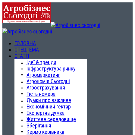
ГОЛОВНА
СПЕЦТЕМА
СТАТТІ
Ідеї & тренди
Інфраструктура ринку
Агромаркетинг
Агрономія Сьогодні
Агрострахування
Гість номера
Думки про важливе
Економічний гектар
Експертна думка
Життєве середовище
Зберігання
Кермо керівника