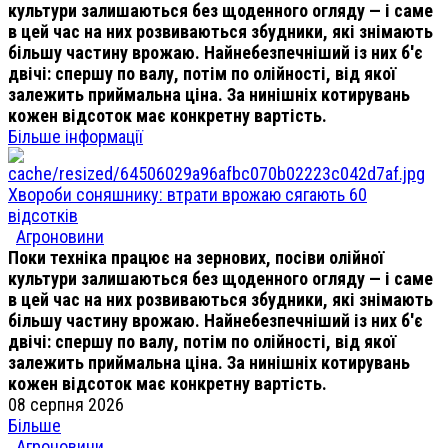
культури залишаються без щоденного огляду — і саме
в цей час на них розвиваються збудники, які знімають
більшу частину врожаю. Найнебезпечніший із них б'є
двічі: спершу по валу, потім по олійності, від якої
залежить приймальна ціна. За нинішніх котирувань
кожен відсоток має конкретну вартість.
Більше інформації
Хвороби соняшнику: втрати врожаю сягають 60
відсотків
Агроновини
Поки техніка працює на зернових, посіви олійної
культури залишаються без щоденного огляду — і саме
в цей час на них розвиваються збудники, які знімають
більшу частину врожаю. Найнебезпечніший із них б'є
двічі: спершу по валу, потім по олійності, від якої
залежить приймальна ціна. За нинішніх котирувань
кожен відсоток має конкретну вартість.
08 серпня 2026
Більше
Агроновини