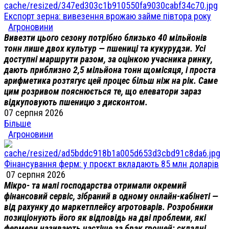
Експорт зерна: вивезення врожаю займе півтора року
Агроновини
Вивезти цього сезону потрібно близько 40 мільйонів
тонн лише двох культур — пшениці та кукурудзи. Усі
доступні маршрути разом, за оцінкою учасника ринку,
дають приблизно 2,5 мільйона тонн щомісяця, і проста
арифметика розтягує цей процес більш ніж на рік. Саме
цим розривом пояснюється те, що елеватори зараз
відкуповують пшеницю з дисконтом.
07 серпня 2026
Більше
Агроновини
Фінансування ферм: у проєкт вкладають 85 млн доларів
07 серпня 2026
Мікро- та малі господарства отримали окремий
фінансовий сервіс, зібраний в одному онлайн-кабінеті —
від рахунку до маркетплейсу агротоварів. Розробники
позиціонують його як відповідь на дві проблеми, які
фермери називають частіше за брак грошей: складні