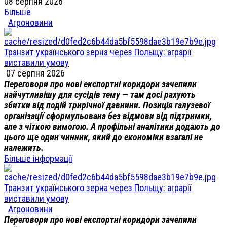
08 серпня 2026
Більше
Агроновини
Транзит українського зерна через Польщу: аграрії
виставили умову
07 серпня 2026
Переговори про нові експортні коридори зачепили
найчутливішу для сусідів тему — там досі рахують
збитки від подій трирічної давнини. Позиція галузевої
організації сформульована без відмови від підтримки,
але з чіткою вимогою. А профільні аналітики додають до
цього ще один чинник, який до економіки взагалі не
належить.
Більше інформації
Транзит українського зерна через Польщу: аграрії
виставили умову
Агроновини
Переговори про нові експортні коридори зачепили