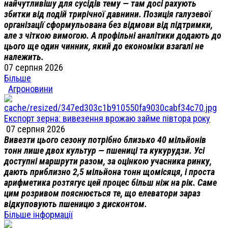
найчутливішу для сусідів тему — там досі рахують
збитки від подій трирічної давнини. Позиція галузевої
організації сформульована без відмови від підтримки,
але з чіткою вимогою. А профільні аналітики додають до
цього ще один чинник, який до економіки взагалі не
належить.
07 серпня 2026
Більше
Агроновини
Експорт зерна: вивезення врожаю займе півтора року
07 серпня 2026
Вивезти цього сезону потрібно близько 40 мільйонів
тонн лише двох культур — пшениці та кукурудзи. Усі
доступні маршрути разом, за оцінкою учасника ринку,
дають приблизно 2,5 мільйона тонн щомісяця, і проста
арифметика розтягує цей процес більш ніж на рік. Саме
цим розривом пояснюється те, що елеватори зараз
відкуповують пшеницю з дисконтом.
Більше інформації