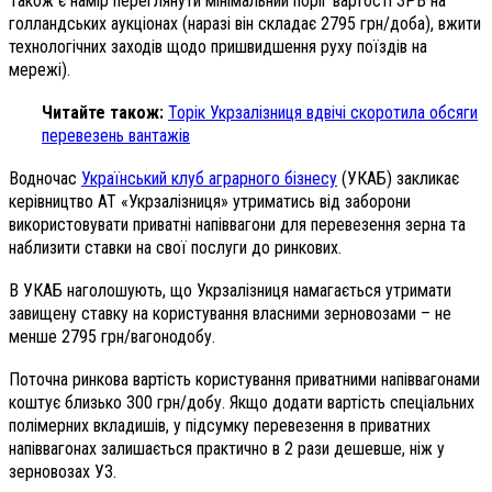
Також є намір переглянути мінімальний поріг вартості ЗРВ на
голландських аукціонах (наразі він складає 2795 грн/доба), вжити
технологічних заходів щодо пришвидшення руху поїздів на
мережі).
Читайте також:
Торік Укрзалізниця вдвічі скоротила обсяги
перевезень вантажів
Водночас
Український клуб аграрного бізнесу
(УКАБ) закликає
керівництво АТ «Укрзалізниця» утриматись від заборони
використовувати приватні напіввагони для перевезення зерна та
наблизити ставки на свої послуги до ринкових.
В УКАБ наголошують, що Укрзалізниця намагається утримати
завищену ставку на користування власними зерновозами – не
менше 2795 грн/вагонодобу.
Поточна ринкова вартість користування приватними напіввагонами
коштує близько 300 грн/добу. Якщо додати вартість спеціальних
полімерних вкладишів, у підсумку перевезення в приватних
напіввагонах залишається практично в 2 рази дешевше, ніж у
зерновозах УЗ.