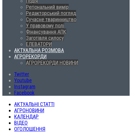
Подія
Регіональний вимір
Редакторський погляд
Сучасне тваринництво
У правовому полі
Фінансування АПК
Заготівля силосу
ЕЛЕВАТОРИ
АКТУАЛЬНА РОЗМОВА
АГРОРЕКОРДИ
АГРОРЕКОРДИ НОВИНИ
Twitter
Youtube
Instagram
Facebook
АКТУАЛЬНІ СТАТТІ
АГРОНОВИНИ
КАЛЕНДАР
ВІДЕО
ОГОЛОШЕННЯ