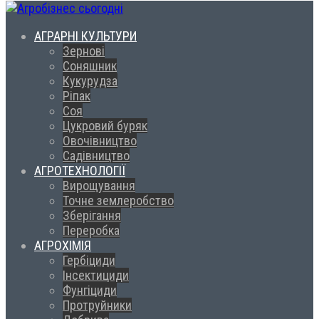
АГРАРНІ КУЛЬТУРИ
Зернові
Соняшник
Кукурудза
Ріпак
Соя
Цукровий буряк
Овочівництво
Садівництво
АГРОТЕХНОЛОГІЇ
Вирощування
Точне землеробство
Зберігання
Переробка
АГРОХІМІЯ
Гербіциди
Інсектициди
Фунгіциди
Протруйники