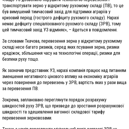
транспортувати зерно у відкритому рухомому складі (ПВ), то це
був вимушений тимчасовий захід для підтримки аграріїв у
кризовий період (гострого дефіциту рухомого складу). Наразі
немає дефіциту спеціалізованого рухомого складу (ЗРВ), тому
цей тимчасовий захід УЗ відміняє», – йдеться в повідомленні.
За словами Ткачова, перевезення зерна у відкритому рухомому
складі несе багато ризиків, серед яких псування зерна, ризики
крадіжок, збільшення часу на технологічні операції, ризики для
безпеки руху тощо.
Як зазначив представник УЗ, наразі компанія працює над питанням
зменшення негативного цінового впливу на економіку аграріїв
через повернення до перевезень у ЗРВ, вартість яких у рази вища
за перевезення ПВ.
Зокрема, заплановано переглянути порядок розрахунку
швидкостей руху ЗРВ, що призведе до зростання розрахункової
швидкості та здешевлення вагонної складової тарифу
перевезення зерновозами.