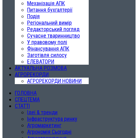
Механізація АПК
Питання бухгалтерії
Подія
Регіональний вимір
Редакторський погляд
Сучасне тваринництво
У правовому полі
Фінансування АПК
Заготівля силосу
ЕЛЕВАТОРИ
АКТУАЛЬНА РОЗМОВА
АГРОРЕКОРДИ
АГРОРЕКОРДИ НОВИНИ
ГОЛОВНА
СПЕЦТЕМА
СТАТТІ
Ідеї & тренди
Інфраструктура ринку
Агромаркетинг
Агрономія Сьогодні