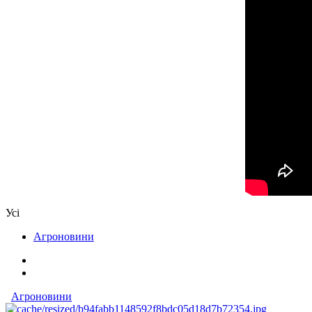
Усі
Агроновини
Агроновини