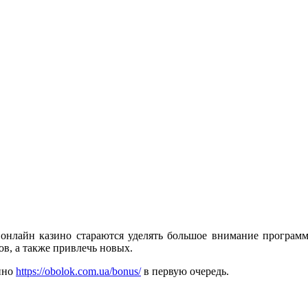
 онлайн казино стараются уделять большое внимание программ
в, а также привлечь новых.
ино
https://obolok.com.ua/bonus/
в первую очередь.