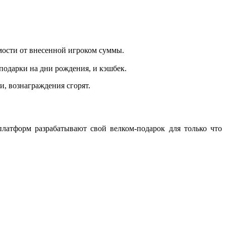
имости от внесенной игроком суммы.
 подарки на дни рождения, и кэшбек.
и, вознаграждения сгорят.
латформ разрабатывают свой велком-подарок для только что