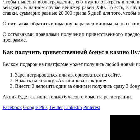
Чтобы вывести вознаграждение, его нужно отыграть в течени
вейджер. В данном случае вейджер равен Х40. То есть, в случ
ставки, суммарно равные 20 000 грн за 5 дней для того, чтоб
Стоит также обратить внимания на размер минимального взноса 
С остальными правилами получения приветственного предлож
программе.
Как получить приветственный бонус в казино Ву
Велком-подарок на платформе может получить любой новый по
Зарегистрироваться или авторизоваться на сайте.
Нажать на кнопку «Активировать акцию».
Внести 3 депозита один за одним и получить сразу 3 бону
Акция будет активна только 6 часов с момента регистрации.
Facebook
Google Plus
Twitter
Linkedin
Pinterest