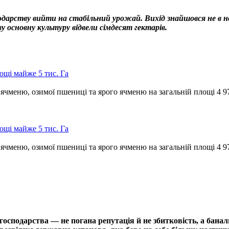
одарству вийти на стабільний урожай. Вихід знайшовся не в нов
у основну культуру відвели сімдесят гектарів.
щі майже 5 тис. Га
чменю, озимої пшениці та ярого ячменю на загальній площі 4 9
щі майже 5 тис. Га
чменю, озимої пшениці та ярого ячменю на загальній площі 4 9
сподарства — не погана репутація й не збитковість, а банал