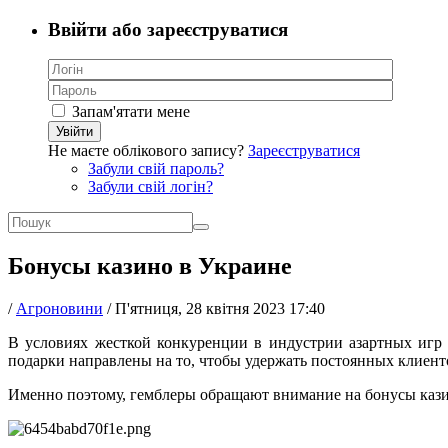
Ввійти або зареєструватися
Запам'ятати мене
Увійти
Не маєте облікового запису?
Зареєструватися
Забули свій пароль?
Забули свій логін?
Бонусы казино в Украине
/
Агроновини
/
П'ятниця, 28 квітня 2023 17:40
В условиях жесткой конкуренции в индустрии азартных игр
подарки направлены на то, чтобы удержать постоянных клиенто
Именно поэтому, гемблеры обращают внимание на бонусы каз