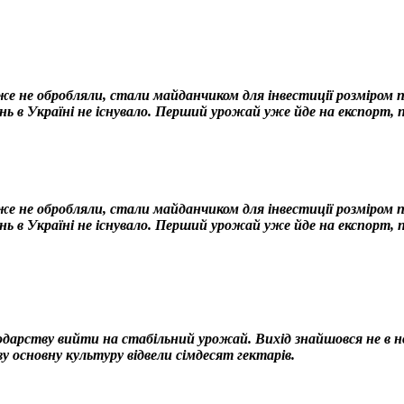
 не обробляли, стали майданчиком для інвестиції розміром по
нь в Україні не існувало. Перший урожай уже йде на експорт,
 не обробляли, стали майданчиком для інвестиції розміром по
нь в Україні не існувало. Перший урожай уже йде на експорт, 
одарству вийти на стабільний урожай. Вихід знайшовся не в нов
у основну культуру відвели сімдесят гектарів.