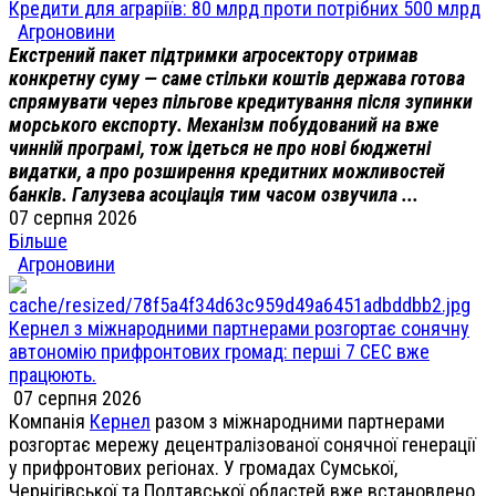
Кредити для аграріїв: 80 млрд проти потрібних 500 млрд
Агроновини
Екстрений пакет підтримки агросектору отримав
конкретну суму — саме стільки коштів держава готова
спрямувати через пільгове кредитування після зупинки
морського експорту. Механізм побудований на вже
чинній програмі, тож ідеться не про нові бюджетні
видатки, а про розширення кредитних можливостей
банків. Галузева асоціація тим часом озвучила ...
07 серпня 2026
Більше
Агроновини
Кернел з міжнародними партнерами розгортає сонячну
автономію прифронтових громад: перші 7 СЕС вже
працюють.
07 серпня 2026
Компанія
Кернел
разом з міжнародними партнерами
розгортає мережу децентралізованої сонячної генерації
у прифронтових регіонах. У громадах Сумської,
Чернігівської та Полтавської областей вже встановлено