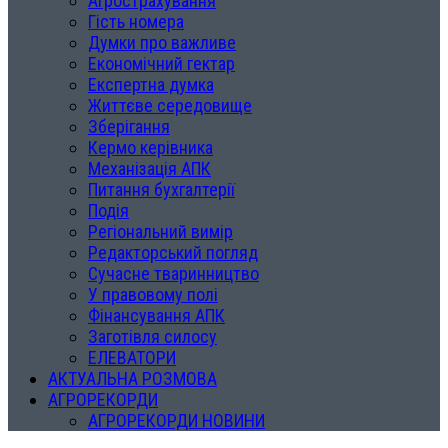
Агрострахування
Гість номера
Думки про важливе
Економічний гектар
Експертна думка
Життєве середовище
Зберігання
Кермо керівника
Механізація АПК
Питання бухгалтерії
Подія
Регіональний вимір
Редакторський погляд
Сучасне тваринництво
У правовому полі
Фінансування АПК
Заготівля силосу
ЕЛЕВАТОРИ
АКТУАЛЬНА РОЗМОВА
АГРОРЕКОРДИ
АГРОРЕКОРДИ НОВИНИ