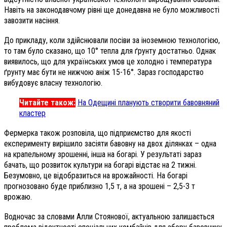
Навіть на законодавчому рівні ще донедавна не було можливості
завозити насіння.
До прикладу, коли здійснювали посіви за іноземною технологією,
то там було сказано, що 10° тепла для ґрунту достатньо. Однак
виявилось, що для українських умов це холодно і температура
ґрунту має бути не нижчою аніж 15-16°. Зараз господарство
вибудовує власну технологію.
Читайте також:
На Одещині планують створити бавовняний
кластер
Фермерка також розповіла, що підприємство для якості
експерименту вирішило засіяти бавовну на двох ділянках – одна
на крапельному зрошенні, інша на богарі. У результаті зараз
бачать, що розвиток культури на богарі відстає на 2 тижні.
Безумовно, це відобразиться на врожайності. На богарі
прогнозовано буде приблизно 1,5 т, а на зрошені – 2,5-3 т
врожаю.
Водночас за словами Алли Стоянової, актуальною залишається