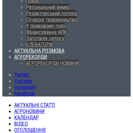
Подія
Регіональний вимір
Редакторський погляд
Сучасне тваринництво
У правовому полі
Фінансування АПК
Заготівля силосу
ЕЛЕВАТОРИ
АКТУАЛЬНА РОЗМОВА
АГРОРЕКОРДИ
АГРОРЕКОРДИ НОВИНИ
Twitter
Youtube
Instagram
Facebook
АКТУАЛЬНІ СТАТТІ
АГРОНОВИНИ
КАЛЕНДАР
ВІДЕО
ОГОЛОШЕННЯ