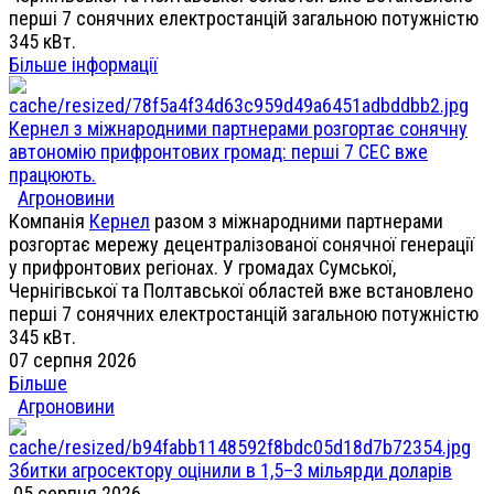
перші 7 сонячних електростанцій загальною потужністю
345 кВт.
Більше інформації
Кернел з міжнародними партнерами розгортає сонячну
автономію прифронтових громад: перші 7 СЕС вже
працюють.
Агроновини
Компанія
Кернел
разом з міжнародними партнерами
розгортає мережу децентралізованої сонячної генерації
у прифронтових регіонах. У громадах Сумської,
Чернігівської та Полтавської областей вже встановлено
перші 7 сонячних електростанцій загальною потужністю
345 кВт.
07 серпня 2026
Більше
Агроновини
Збитки агросектору оцінили в 1,5–3 мільярди доларів
05 серпня 2026