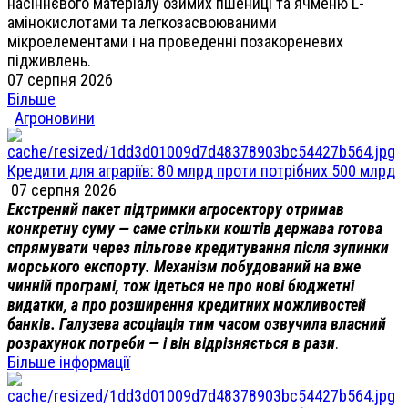
насіннєвого матеріалу озимих пшениці та ячменю L-
амінокислотами та легкозасвоюваними
мікроелементами і на проведенні позакореневих
підживлень.
07 серпня 2026
Більше
Агроновини
Кредити для аграріїв: 80 млрд проти потрібних 500 млрд
07 серпня 2026
Екстрений пакет підтримки агросектору отримав
конкретну суму — саме стільки коштів держава готова
спрямувати через пільгове кредитування після зупинки
морського експорту. Механізм побудований на вже
чинній програмі, тож ідеться не про нові бюджетні
видатки, а про розширення кредитних можливостей
банків. Галузева асоціація тим часом озвучила власний
розрахунок потреби — і він відрізняється в рази
.
Більше інформації