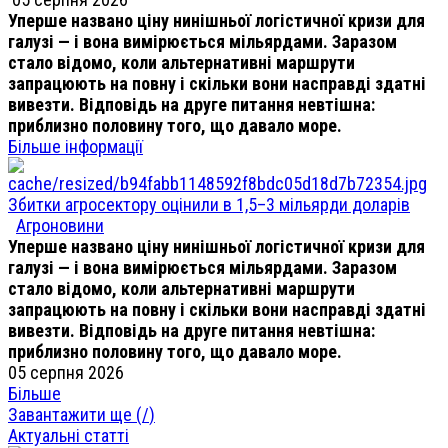
Уперше названо ціну нинішньої логістичної кризи для
галузі — і вона вимірюється мільярдами. Заразом
стало відомо, коли альтернативні маршрути
запрацюють на повну і скільки вони насправді здатні
вивезти. Відповідь на друге питання невтішна:
приблизно половину того, що давало море.
Більше інформації
Збитки агросектору оцінили в 1,5–3 мільярди доларів
Агроновини
Уперше названо ціну нинішньої логістичної кризи для
галузі — і вона вимірюється мільярдами. Заразом
стало відомо, коли альтернативні маршрути
запрацюють на повну і скільки вони насправді здатні
вивезти. Відповідь на друге питання невтішна:
приблизно половину того, що давало море.
05 серпня 2026
Більше
Завантажити ще (
/
)
Актуальні статті