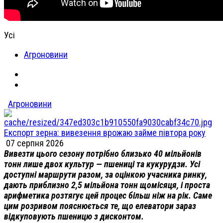
Усі
Агроновини
Агроновини
Експорт зерна: вивезення врожаю займе півтора року
07 серпня 2026
Вивезти цього сезону потрібно близько 40 мільйонів
тонн лише двох культур — пшениці та кукурудзи. Усі
доступні маршрути разом, за оцінкою учасника ринку,
дають приблизно 2,5 мільйона тонн щомісяця, і проста
арифметика розтягує цей процес більш ніж на рік. Саме
цим розривом пояснюється те, що елеватори зараз
відкуповують пшеницю з дисконтом.