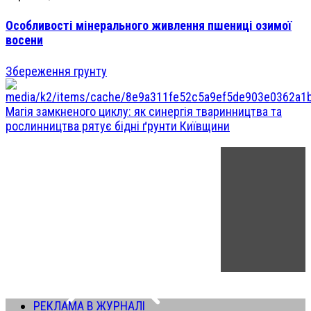
Особливості мінерального живлення пшениці озимої
восени
Збереження грунту
Магія замкненого циклу: як синергія тваринництва та
рослинництва рятує бідні ґрунти Київщини
РЕКЛАМА В ЖУРНАЛІ