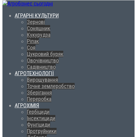
АГРАРНІ КУЛЬТУРИ
Зернові
Соняшник
Кукурудза
Ріпак
Соя
Цукровий буряк
Овочівництво
Садівництво
АГРОТЕХНОЛОГІЇ
Вирощування
Точне землеробство
Зберігання
Переробка
АГРОХІМІЯ
Гербіциди
Інсектициди
Фунгіциди
Протруйники