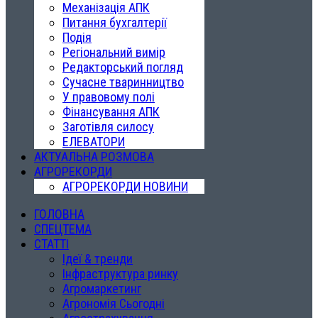
Механізація АПК
Питання бухгалтерії
Подія
Регіональний вимір
Редакторський погляд
Сучасне тваринництво
У правовому полі
Фінансування АПК
Заготівля силосу
ЕЛЕВАТОРИ
АКТУАЛЬНА РОЗМОВА
АГРОРЕКОРДИ
АГРОРЕКОРДИ НОВИНИ
ГОЛОВНА
СПЕЦТЕМА
СТАТТІ
Ідеї & тренди
Інфраструктура ринку
Агромаркетинг
Агрономія Сьогодні