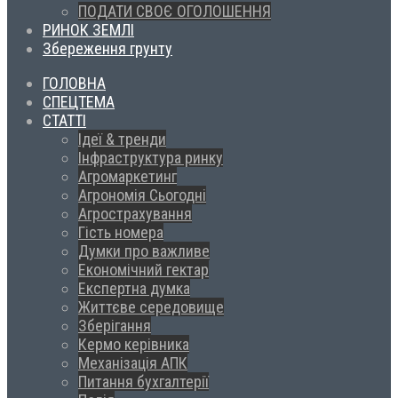
ПОДАТИ СВОЄ ОГОЛОШЕННЯ
РИНОК ЗЕМЛІ
Збереження грунту
ГОЛОВНА
СПЕЦТЕМА
СТАТТІ
Ідеї & тренди
Інфраструктура ринку
Агромаркетинг
Агрономія Сьогодні
Агрострахування
Гість номера
Думки про важливе
Економічний гектар
Експертна думка
Життєве середовище
Зберігання
Кермо керівника
Механізація АПК
Питання бухгалтерії