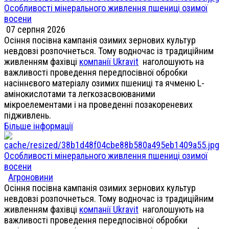
Особливості мінерального живлення пшениці озимої
восени
07 серпня 2026
Осіння посівна кампанія озимих зернових культур
невдовзі розпочнеться. Тому водночас із традиційним
живленням фахівці
компанії Ukravit
наголошують на
важливості проведення передпосівної обробки
насіннєвого матеріалу озимих пшениці та ячменю L-
амінокислотами та легкозасвоюваними
мікроелементами і на проведенні позакореневих
підживлень.
Більше інформації
Особливості мінерального живлення пшениці озимої
восени
Агроновини
Осіння посівна кампанія озимих зернових культур
невдовзі розпочнеться. Тому водночас із традиційним
живленням фахівці
компанії Ukravit
наголошують на
важливості проведення передпосівної обробки