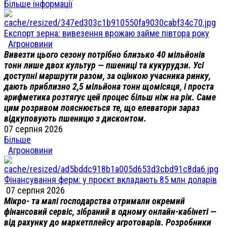
Більше інформації
Експорт зерна: вивезення врожаю займе півтора року
Агроновини
Вивезти цього сезону потрібно близько 40 мільйонів
тонн лише двох культур — пшениці та кукурудзи. Усі
доступні маршрути разом, за оцінкою учасника ринку,
дають приблизно 2,5 мільйона тонн щомісяця, і проста
арифметика розтягує цей процес більш ніж на рік. Саме
цим розривом пояснюється те, що елеватори зараз
відкуповують пшеницю з дисконтом.
07 серпня 2026
Більше
Агроновини
Фінансування ферм: у проєкт вкладають 85 млн доларів
07 серпня 2026
Мікро- та малі господарства отримали окремий
фінансовий сервіс, зібраний в одному онлайн-кабінеті —
від рахунку до маркетплейсу агротоварів. Розробники