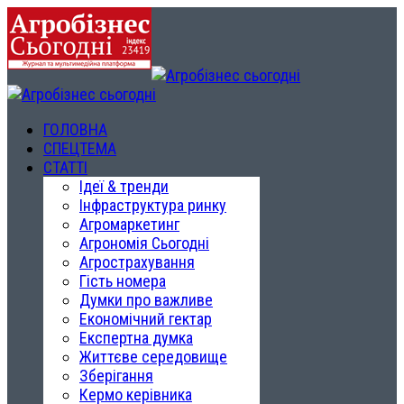
ГОЛОВНА
СПЕЦТЕМА
СТАТТІ
Ідеї & тренди
Інфраструктура ринку
Агромаркетинг
Агрономія Сьогодні
Агрострахування
Гість номера
Думки про важливе
Економічний гектар
Експертна думка
Життєве середовище
Зберігання
Кермо керівника