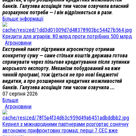
банків. Галузева асоціація тим часом озвучила власний
розрахунок потреби — і він відрізняється в рази
.
Більше інформації
Кредити для аграріїв: 80 млрд проти потрібних 500 млрд
Агроновини
Екстрений пакет підтримки агросектору отримав
конкретну суму — саме стільки коштів держава готова
спрямувати через пільгове кредитування після зупинки
морського експорту. Механізм побудований на вже
чинній програмі, тож ідеться не про нові бюджетні
видатки, а про розширення кредитних можливостей
банків. Галузева асоціація тим часом озвучила ...
07 серпня 2026
Більше
Агроновини
Кернел з міжнародними партнерами розгортає сонячну
автономію прифронтових громад: перші 7 СЕС вже