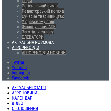
Подія
Регіональний вимір
Редакторський погляд
Сучасне тваринництво
У правовому полі
Фінансування АПК
Заготівля силосу
ЕЛЕВАТОРИ
АКТУАЛЬНА РОЗМОВА
АГРОРЕКОРДИ
АГРОРЕКОРДИ НОВИНИ
Twitter
Youtube
Instagram
Facebook
АКТУАЛЬНІ СТАТТІ
АГРОНОВИНИ
КАЛЕНДАР
ВІДЕО
ОГОЛОШЕННЯ