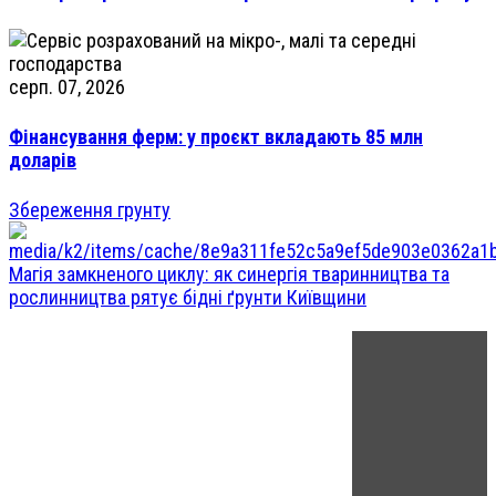
серп. 07, 2026
Фінансування ферм: у проєкт вкладають 85 млн
доларів
Збереження грунту
Магія замкненого циклу: як синергія тваринництва та
рослинництва рятує бідні ґрунти Київщини