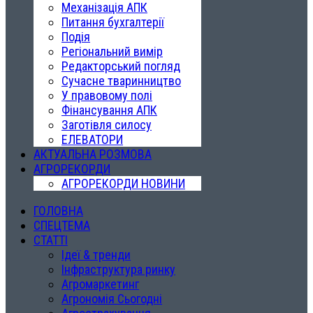
Механізація АПК
Питання бухгалтерії
Подія
Регіональний вимір
Редакторський погляд
Сучасне тваринництво
У правовому полі
Фінансування АПК
Заготівля силосу
ЕЛЕВАТОРИ
АКТУАЛЬНА РОЗМОВА
АГРОРЕКОРДИ
АГРОРЕКОРДИ НОВИНИ
ГОЛОВНА
СПЕЦТЕМА
СТАТТІ
Ідеї & тренди
Інфраструктура ринку
Агромаркетинг
Агрономія Сьогодні