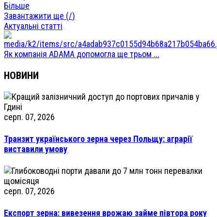
Більше
Завантажити ще (
/
)
Актуальні статті
Як компанія ADAMA допомогла ще трьом ...
НОВИНИ
серп. 07, 2026
Транзит українського зерна через Польщу: аграрії
виставили умову
серп. 07, 2026
Експорт зерна: вивезення врожаю займе півтора року