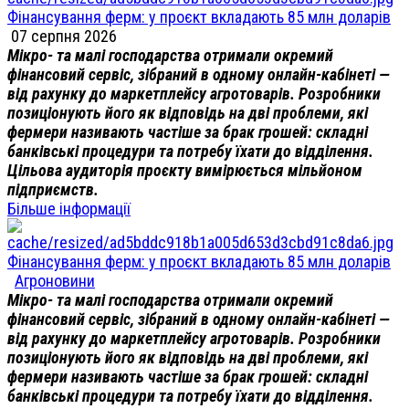
Фінансування ферм: у проєкт вкладають 85 млн доларів
07 серпня 2026
Мікро- та малі господарства отримали окремий
фінансовий сервіс, зібраний в одному онлайн-кабінеті —
від рахунку до маркетплейсу агротоварів. Розробники
позиціонують його як відповідь на дві проблеми, які
фермери називають частіше за брак грошей: складні
банківські процедури та потребу їхати до відділення.
Цільова аудиторія проєкту вимірюється мільйоном
підприємств.
Більше інформації
Фінансування ферм: у проєкт вкладають 85 млн доларів
Агроновини
Мікро- та малі господарства отримали окремий
фінансовий сервіс, зібраний в одному онлайн-кабінеті —
від рахунку до маркетплейсу агротоварів. Розробники
позиціонують його як відповідь на дві проблеми, які
фермери називають частіше за брак грошей: складні
банківські процедури та потребу їхати до відділення.