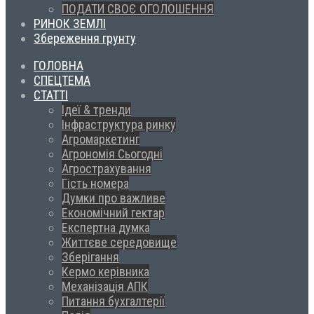
ПОДАТИ СВОЄ ОГОЛОШЕННЯ
РИНОК ЗЕМЛІ
Збереження грунту
ГОЛОВНА
СПЕЦТЕМА
СТАТТІ
Ідеї & тренди
Інфраструктура ринку
Агромаркетинг
Агрономія Сьогодні
Агрострахування
Гість номера
Думки про важливе
Економічний гектар
Експертна думка
Життєве середовище
Зберігання
Кермо керівника
Механізація АПК
Питання бухгалтерії