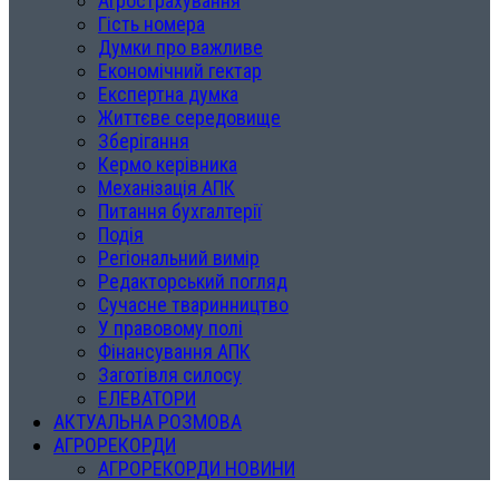
Агрострахування
Гість номера
Думки про важливе
Економічний гектар
Експертна думка
Життєве середовище
Зберігання
Кермо керівника
Механізація АПК
Питання бухгалтерії
Подія
Регіональний вимір
Редакторський погляд
Сучасне тваринництво
У правовому полі
Фінансування АПК
Заготівля силосу
ЕЛЕВАТОРИ
АКТУАЛЬНА РОЗМОВА
АГРОРЕКОРДИ
АГРОРЕКОРДИ НОВИНИ