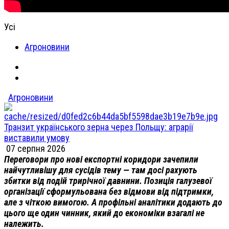
Усі
Агроновини
Агроновини
Транзит українського зерна через Польщу: аграрії
виставили умову
07 серпня 2026
Переговори про нові експортні коридори зачепили
найчутливішу для сусідів тему — там досі рахують
збитки від подій трирічної давнини. Позиція галузевої
організації сформульована без відмови від підтримки,
але з чіткою вимогою. А профільні аналітики додають до
цього ще один чинник, який до економіки взагалі не
належить.