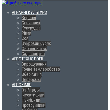
АГРАРНІ КУЛЬТУРИ
Зернові
Соняшник
Кукурудза
Ріпак
Соя
Цукровий буряк
Овочівництво
Садівництво
АГРОТЕХНОЛОГІЇ
Вирощування
Точне землеробство
Зберігання
Переробка
АГРОХІМІЯ
Гербіциди
Інсектициди
Фунгіциди
Протруйники