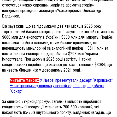
стосується какао-сировини, жирів та ароматизаторів», –
повідомив президент асоціації «Укркондпром» Олександр
Балдинюк.
Він зауважив, що за підсумками дев`яти місяців 2025 року
торговельний баланс кондитерської галузі позитивний і становить
$660 млн для експорту з України і $338 млн для імпорту. Подібні
показники, за його словами, є тим більше приємними, що
перевищують минулорічні за аналогічний період – $511 млн за
поставлені на експорт кондвироби і на $298 млн Україна
імпортувала. При цьому в 2025 році вартість 1 тонни
кондитерських виробів, що експортуються, становить $3084, що
на чверть більше, ніж у довоєнному 2021 році.
Читайте також:
У Львові презентували десерт “Каринська”
— гастрономічну присвяту першій українці, що здобула
“Оскар”
За оцінкою «Укркондпрому», загальна кількість виробників
кондитерської продукції становить 700-800 компаній, які
покривають 85-90% внутрішнього попиту. Балдинюк нагадав, що