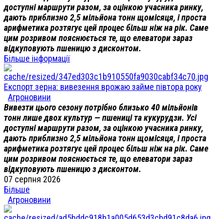
доступні маршрути разом, за оцінкою учасника ринку,
дають приблизно 2,5 мільйона тонн щомісяця, і проста
арифметика розтягує цей процес більш ніж на рік. Саме
цим розривом пояснюється те, що елеватори зараз
відкуповують пшеницю з дисконтом.
Більше інформації
Експорт зерна: вивезення врожаю займе півтора року
Агроновини
Вивезти цього сезону потрібно близько 40 мільйонів
тонн лише двох культур — пшениці та кукурудзи. Усі
доступні маршрути разом, за оцінкою учасника ринку,
дають приблизно 2,5 мільйона тонн щомісяця, і проста
арифметика розтягує цей процес більш ніж на рік. Саме
цим розривом пояснюється те, що елеватори зараз
відкуповують пшеницю з дисконтом.
07 серпня 2026
Більше
Агроновини