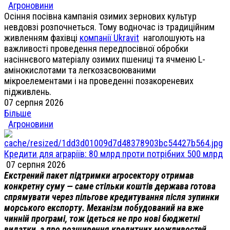
Агроновини
Осіння посівна кампанія озимих зернових культур
невдовзі розпочнеться. Тому водночас із традиційним
живленням фахівці
компанії Ukravit
наголошують на
важливості проведення передпосівної обробки
насіннєвого матеріалу озимих пшениці та ячменю L-
амінокислотами та легкозасвоюваними
мікроелементами і на проведенні позакореневих
підживлень.
07 серпня 2026
Більше
Агроновини
Кредити для аграріїв: 80 млрд проти потрібних 500 млрд
07 серпня 2026
Екстрений пакет підтримки агросектору отримав
конкретну суму — саме стільки коштів держава готова
спрямувати через пільгове кредитування після зупинки
морського експорту. Механізм побудований на вже
чинній програмі, тож ідеться не про нові бюджетні
видатки, а про розширення кредитних можливостей