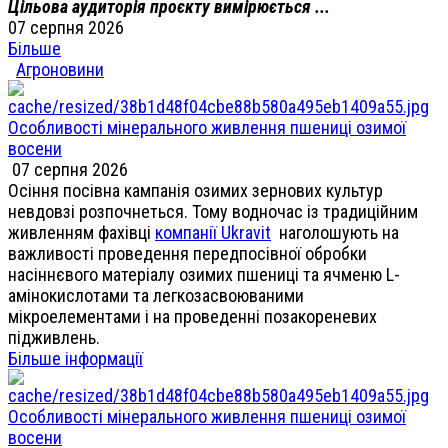
Цільова аудиторія проєкту вимірюється ...
07 серпня 2026
Більше
Агроновини
Особливості мінерального живлення пшениці озимої
восени
07 серпня 2026
Осіння посівна кампанія озимих зернових культур
невдовзі розпочнеться. Тому водночас із традиційним
живленням фахівці
компанії Ukravit
наголошують на
важливості проведення передпосівної обробки
насіннєвого матеріалу озимих пшениці та ячменю L-
амінокислотами та легкозасвоюваними
мікроелементами і на проведенні позакореневих
підживлень.
Більше інформації
Особливості мінерального живлення пшениці озимої
восени