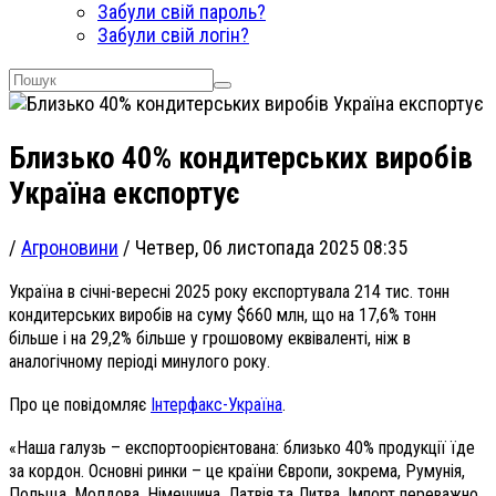
Забули свій пароль?
Забули свій логін?
Близько 40% кондитерських виробів
Україна експортує
/
Агроновини
/
Четвер, 06 листопада 2025 08:35
Україна в січні-вересні 2025 року експортувала 214 тис. тонн
кондитерських виробів на суму $660 млн, що на 17,6% тонн
більше і на 29,2% більше у грошовому еквіваленті, ніж в
аналогічному періоді минулого року.
Про це повідомляє
Інтерфакс-Україна
.
«Наша галузь – експортоорієнтована: близько 40% продукції їде
за кордон. Основні ринки – це країни Європи, зокрема, Румунія,
Польща, Молдова, Німеччина, Латвія та Литва. Імпорт переважно