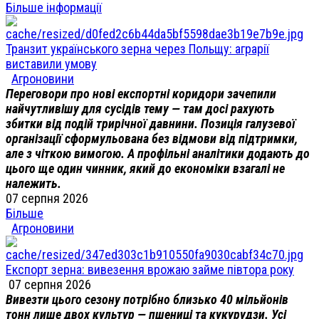
Більше інформації
Транзит українського зерна через Польщу: аграрії
виставили умову
Агроновини
Переговори про нові експортні коридори зачепили
найчутливішу для сусідів тему — там досі рахують
збитки від подій трирічної давнини. Позиція галузевої
організації сформульована без відмови від підтримки,
але з чіткою вимогою. А профільні аналітики додають до
цього ще один чинник, який до економіки взагалі не
належить.
07 серпня 2026
Більше
Агроновини
Експорт зерна: вивезення врожаю займе півтора року
07 серпня 2026
Вивезти цього сезону потрібно близько 40 мільйонів
тонн лише двох культур — пшениці та кукурудзи. Усі