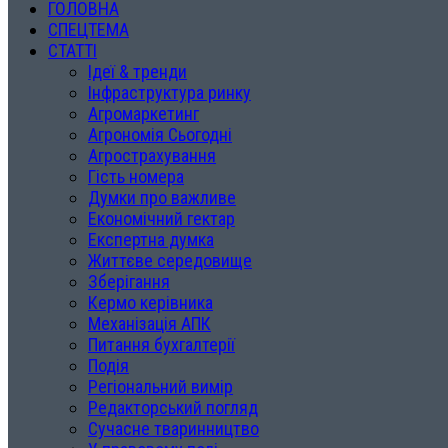
ГОЛОВНА
СПЕЦТЕМА
СТАТТІ
Ідеї & тренди
Інфраструктура ринку
Агромаркетинг
Агрономія Сьогодні
Агрострахування
Гість номера
Думки про важливе
Економічний гектар
Експертна думка
Життєве середовище
Зберігання
Кермо керівника
Механізація АПК
Питання бухгалтерії
Подія
Регіональний вимір
Редакторський погляд
Сучасне тваринництво