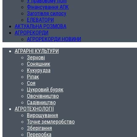
У правовому полі
Фінансування АПК
Заготівля силосу
ЕЛЕВАТОРИ
АКТУАЛЬНА РОЗМОВА
АГРОРЕКОРДИ
АГРОРЕКОРДИ НОВИНИ
АГРАРНІ КУЛЬТУРИ
Зернові
Соняшник
Кукурудза
Ріпак
Соя
Цукровий буряк
Овочівництво
Садівництво
АГРОТЕХНОЛОГІЇ
Вирощування
Точне землеробство
Зберігання
Переробка