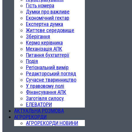
Гість номера
Думки про важливе
Економічний гектар
Експертна думка
Життєве середовище
Зберігання
Кермо керівника
Механізація АПК
Питання бухгалтерії
Подія
Регіональний вимір
Редакторський погляд
Сучасне тваринництво
У правовому полі
Фінансування АПК
Заготівля силосу
ЕЛЕВАТОРИ
АКТУАЛЬНА РОЗМОВА
АГРОРЕКОРДИ
АГРОРЕКОРДИ НОВИНИ