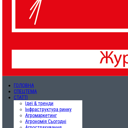
ГОЛОВНА
СПЕЦТЕМА
СТАТТІ
Ідеї & тренди
Інфраструктура ринку
Агромаркетинг
Агрономія Сьогодні
Агрострахування