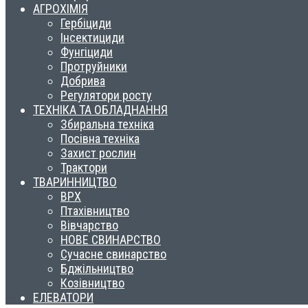
АГРОХІМІЯ
Гербіциди
Інсектициди
Фунгіциди
Протруйники
Добрива
Регулятори росту
ТЕХНІКА ТА ОБЛАДНАННЯ
Збиральна техніка
Посівна техніка
Захист рослин
Трактори
ТВАРИННИЦТВО
ВРХ
Птахівництво
Вівчарство
НОВЕ СВИНАРСТВО
Сучасне свинарство
Бджільництво
Козівництво
ЕЛЕВАТОРИ