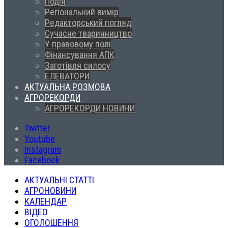
Подія
Регіональний вимір
Редакторський погляд
Сучасне тваринництво
У правовому полі
Фінансування АПК
Заготівля силосу
ЕЛЕВАТОРИ
АКТУАЛЬНА РОЗМОВА
АГРОРЕКОРДИ
АГРОРЕКОРДИ НОВИНИ
Twitter
Youtube
Instagram
Facebook
АКТУАЛЬНІ СТАТТІ
АГРОНОВИНИ
КАЛЕНДАР
ВІДЕО
ОГОЛОШЕННЯ