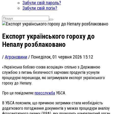
Забули свій пароль?
Забули свій логін?
Експорт українського гороху до
Непалу розблаковано
/
Агроновини
/
Понеділок, 01 червня 2026 15:12
«Українська бобово-соєва асоціація» спільно з Державною
службою з питань безпечності харчових продуктів усунули
процедурні перешкоди, які затримували експорт українського
гороху до Непалу.
Про це повідомляє
пресслужба
УБСА
.
В УБСА пояснили, що причиною затримки стала необхідність
додаткового погодження документів у межах процедури аналізу
фітосанітарного ризику (PRA), яку проводить компетентний орган