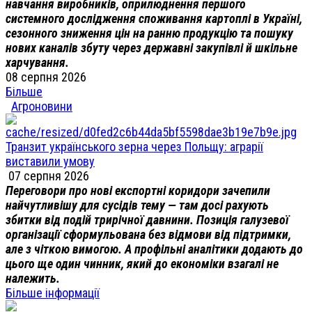
навчання виробників, оприлюднення першого
системного дослідження споживання картоплі в Україні,
сезонного зниження цін на ранню продукцію та пошуку
нових каналів збуту через державні закупівлі й шкільне
харчування.
08 серпня 2026
Більше
Агроновини
Транзит українського зерна через Польщу: аграрії
виставили умову
07 серпня 2026
Переговори про нові експортні коридори зачепили
найчутливішу для сусідів тему — там досі рахують
збитки від подій трирічної давнини. Позиція галузевої
організації сформульована без відмови від підтримки,
але з чіткою вимогою. А профільні аналітики додають до
цього ще один чинник, який до економіки взагалі не
належить.
Більше інформації