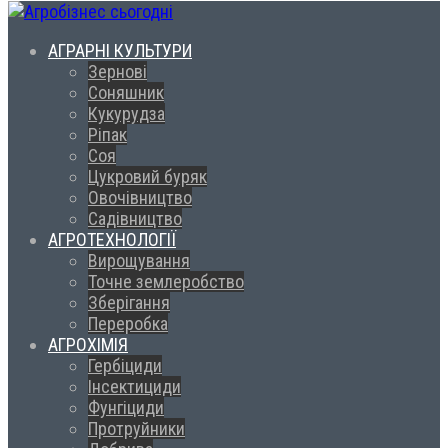
АГРАРНІ КУЛЬТУРИ
Зернові
Соняшник
Кукурудза
Ріпак
Соя
Цукровий буряк
Овочівництво
Садівництво
АГРОТЕХНОЛОГІЇ
Вирощування
Точне землеробство
Зберігання
Переробка
АГРОХІМІЯ
Гербіциди
Інсектициди
Фунгіциди
Протруйники