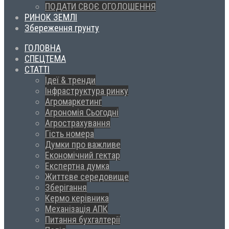
ПОДАТИ СВОЄ ОГОЛОШЕННЯ
РИНОК ЗЕМЛІ
Збереження грунту
ГОЛОВНА
СПЕЦТЕМА
СТАТТІ
Ідеї & тренди
Інфраструктура ринку
Агромаркетинг
Агрономія Сьогодні
Агрострахування
Гість номера
Думки про важливе
Економічний гектар
Експертна думка
Життєве середовище
Зберігання
Кермо керівника
Механізація АПК
Питання бухгалтерії