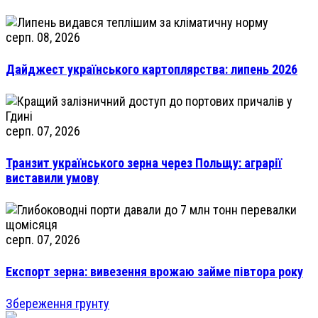
серп. 08, 2026
Дайджест українського картоплярства: липень 2026
серп. 07, 2026
Транзит українського зерна через Польщу: аграрії
виставили умову
серп. 07, 2026
Експорт зерна: вивезення врожаю займе півтора року
Збереження грунту