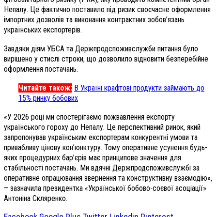
Непалу. Це фактично поставило під ризик своєчасне оформлення
імпортних дозволів та виконання контрактних зобов’язань
українських експортерів.
Завдяки діям УБСА та Держпродспоживслужби питання було
вирішено у стислі строки, що дозволило відновити безперебійне
оформлення постачань.
Читайте також:
В Україні крафтові продукти займають до
15% ринку бобових
«У 2026 році ми спостерігаємо пожвавлення експорту
українського гороху до Непалу. Це перспективний ринок, який
запропонував українським експортерам конкурентні умови та
привабливу цінову кон’юнктуру. Тому оперативне усунення будь-
яких процедурних бар’єрів має принципове значення для
стабільності постачань. Ми вдячні Держпродспоживслужбі за
оперативне опрацювання звернення та конструктивну взаємодію»,
– зазначила президентка «Української бобово-соєвої асоціації»
Антоніна Скляренко.
Facebook
Google Plus
Twitter
Linkedin
Pinterest