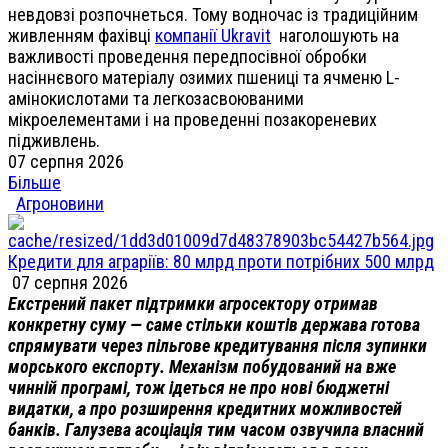
невдовзі розпочнеться. Тому водночас із традиційним
живленням фахівці
компанії Ukravit
наголошують на
важливості проведення передпосівної обробки
насіннєвого матеріалу озимих пшениці та ячменю L-
амінокислотами та легкозасвоюваними
мікроелементами і на проведенні позакореневих
підживлень.
07 серпня 2026
Більше
Агроновини
Кредити для аграріїв: 80 млрд проти потрібних 500 млрд
07 серпня 2026
Екстрений пакет підтримки агросектору отримав
конкретну суму — саме стільки коштів держава готова
спрямувати через пільгове кредитування після зупинки
морського експорту. Механізм побудований на вже
чинній програмі, тож ідеться не про нові бюджетні
видатки, а про розширення кредитних можливостей
банків. Галузева асоціація тим часом озвучила власний