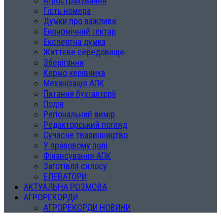
Агрострахування
Гість номера
Думки про важливе
Економічний гектар
Експертна думка
Життєве середовище
Зберігання
Кермо керівника
Механізація АПК
Питання бухгалтерії
Подія
Регіональний вимір
Редакторський погляд
Сучасне тваринництво
У правовому полі
Фінансування АПК
Заготівля силосу
ЕЛЕВАТОРИ
АКТУАЛЬНА РОЗМОВА
АГРОРЕКОРДИ
АГРОРЕКОРДИ НОВИНИ