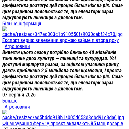
арифметика розтягує цей процес більш ніж на рік. Саме
цим розривом пояснюється те, що елеватори зараз
відкуповують пшеницю з дисконтом.
Більше інформації
Експорт зерна: вивезення врожаю займе півтора року
Агроновини
Вивезти цього сезону потрібно близько 40 мільйонів
тонн лише двох культур — пшениці та кукурудзи. Усі
доступні маршрути разом, за оцінкою учасника ринку,
дають приблизно 2,5 мільйона тонн щомісяця, і проста
арифметика розтягує цей процес більш ніж на рік. Саме
цим розривом пояснюється те, що елеватори зараз
відкуповують пшеницю з дисконтом.
07 серпня 2026
Більше
Агроновини
Фінансування ферм: у проєкт вкладають 85 млн доларів