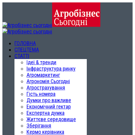
ГОЛОВНА
СПЕЦТЕМА
СТАТТІ
Ідеї & тренди
Інфраструктура ринку
Агромаркетинг
Агрономія Сьогодні
Агрострахування
Гість номера
Думки про важливе
Економічний гектар
Експертна думка
Життєве середовище
Зберігання
Кермо керівника