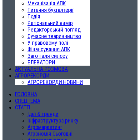
Механізація АПК
Питання бухгалтерії
Подія
Регіональний вимір
Редакторський погляд
Сучасне тваринництво
У правовому полі
Фінансування АПК
Заготівля силосу
ЕЛЕВАТОРИ
АКТУАЛЬНА РОЗМОВА
АГРОРЕКОРДИ
АГРОРЕКОРДИ НОВИНИ
ГОЛОВНА
СПЕЦТЕМА
СТАТТІ
Ідеї & тренди
Інфраструктура ринку
Агромаркетинг
Агрономія Сьогодні