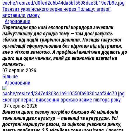
Транзит українського зерна через Польщу: аграрії
виставили умову
Агроновини
Переговори про нові експортні коридори зачепили
найчутливішу для сусідів тему — там досі рахують
збитки від подій трирічної давнини. Позиція галузевої
організації сформульована без відмови від підтримки,
але з чіткою вимогою. А профільні аналітики додають до
цього ще один чинник, який до економіки взагалі не
належить.
07 серпня 2026
Більше
Агроновини
Експорт зерна: вивезення врожаю займе півтора року
07 серпня 2026
Вивезти цього сезону потрібно близько 40 мільйонів
тонн лише двох культур — пшениці та кукурудзи. Усі
доступні маршрути разом, за оцінкою учасника ринку,
дають приблизно 2,5 мільйона тонн щомісяця, і проста