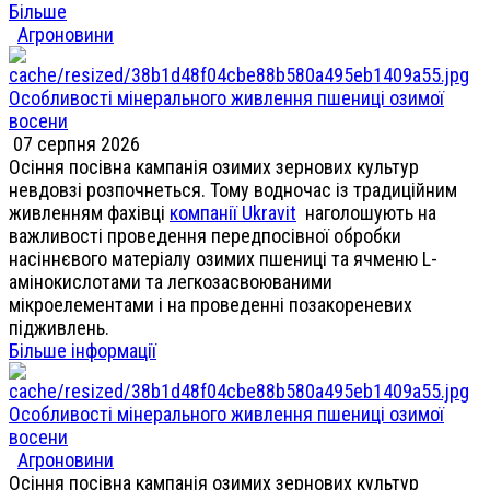
Більше
Агроновини
Особливості мінерального живлення пшениці озимої
восени
07 серпня 2026
Осіння посівна кампанія озимих зернових культур
невдовзі розпочнеться. Тому водночас із традиційним
живленням фахівці
компанії Ukravit
наголошують на
важливості проведення передпосівної обробки
насіннєвого матеріалу озимих пшениці та ячменю L-
амінокислотами та легкозасвоюваними
мікроелементами і на проведенні позакореневих
підживлень.
Більше інформації
Особливості мінерального живлення пшениці озимої
восени
Агроновини
Осіння посівна кампанія озимих зернових культур