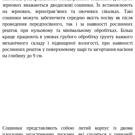
зернових вважаються дводискові сошники. Їх встановлюють
на зернових, зернотрав’яних та овочевих сівалках. Такі
сошники можуть забезпечити середню якість посіву як після
проведення передпосівного, так і за наявності рослинних
решток при нульовому та мінімальному обробітках. Більш
краще працюють в умовах грубого обробітку ґрунту важкого
механічного складу і підвищеної вологості, при наявності
рослинних решток у поверхневому шарі та загортання насіння
на глибину до 9 см.
Сошники представляють собою литий корпус із двома
плоскими загостреними дисками, які сходяться у передній