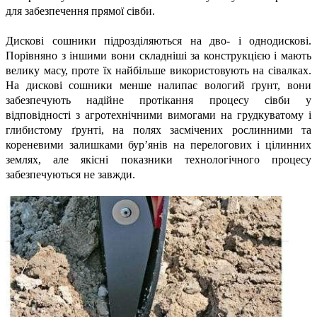
для забезпечення прямої сівби.
Дискові сошники підрозділяються на дво- і однодискові.
Порівняно з іншими вони складніші за конструкцією і мають
велику масу, проте їх найбільше використовують на сівалках.
На дискові сошники менше налипає вологий ґрунт, вони
забезпечують надійне протікання процесу сівби у
відповідності з агротехнічними вимогами на грудкуватому і
глибистому ґрунті, на полях засмічених рослинними та
кореневими залишками бур’янів на перелогових і цілинних
землях, але якісні показники технологічного процесу
забезпечуються не завжди.