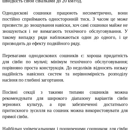
швидкість сівби сівалками до 20 км/год.
Однодискові сошники працюють несиметрично, вони
постійно сприймають односторонній тиск. З часом це може
призвести до зношування навіски, хоч самі сошники майже не
зношуються і не вимагають технічного обслуговування. У
такому випадку ряди наближаються один до одного, і це
призводить до ефекту подвійного ряду.
Перевагами однодискових сошників є: хороша придатність
для сівби по мульчі; мінімум технічного обслуговування;
порівняно проста конструкція. До недоліків відносять низьку
надійність навісних систем та нерівномірність розподілу
насіння по глибині загортання.
Посівні секції з такими типами сошників можна
рекомендувати для широкого діапазону варіантів сівби
зернових культур, а при забезпеченні достатнього
притискного зусилля на сошник можна використовувати для
прямої сівби.
Найбільш універсальними і поширеними сошником для сівби