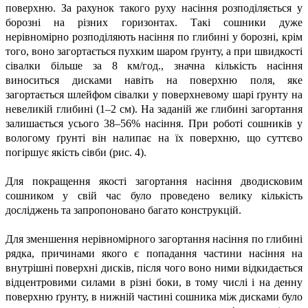
поверхню. За рахунок такого руху насіння розподіляється у
борозні на різних горизонтах. Такі сошники дуже
нерівномірно розподіляють насіння по глибині у борозні, крім
того, воно загортається пухким шаром ґрунту, а при швидкості
сівалки більше за 8 км/год., значна кількість насіння
виноситься дисками навіть на поверхню поля, яке
загортається шлейфом сівалки у поверхневому шарі ґрунту на
невеликій глибині (1–2 см). На заданій же глибині загортання
залишається усього 38–56% насіння. При роботі сошників у
вологому ґрунті він налипає на їх поверхню, що суттєво
погіршує якість сівби (рис. 4).
Для покращення якості загортання насіння дводисковим
сошником у свій час було проведено велику кількість
досліджень та запропоновано багато конструкцій.
Для зменшення нерівномірного загортання насіння по глибині
рядка, причинами якого є попадання частини насіння на
внутрішні поверхні дисків, після чого воно ними відкидається
відцентровими силами в різні боки, в тому числі і на денну
поверхню ґрунту, в нижній частині сошника між дисками було