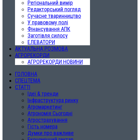
Регіональний вимір
Редакторський погляд
Сучасне тваринництво
У правовому полі
Фінансування АПК
Заготівля силосу
ЕЛЕВАТОРИ
АКТУАЛЬНА РОЗМОВА
АГРОРЕКОРДИ
АГРОРЕКОРДИ НОВИНИ
ГОЛОВНА
СПЕЦТЕМА
СТАТТІ
Ідеї & тренди
Інфраструктура ринку
Агромаркетинг
Агрономія Сьогодні
Агрострахування
Гість номера
Думки про важливе
Економічний гектар