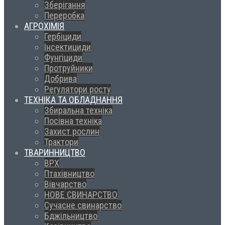
Зберігання
Переробка
АГРОХІМІЯ
Гербіциди
Інсектициди
Фунгіциди
Протруйники
Добрива
Регулятори росту
ТЕХНІКА ТА ОБЛАДНАННЯ
Збиральна техніка
Посівна техніка
Захист рослин
Трактори
ТВАРИННИЦТВО
ВРХ
Птахівництво
Вівчарство
НОВЕ СВИНАРСТВО
Сучасне свинарство
Бджільництво