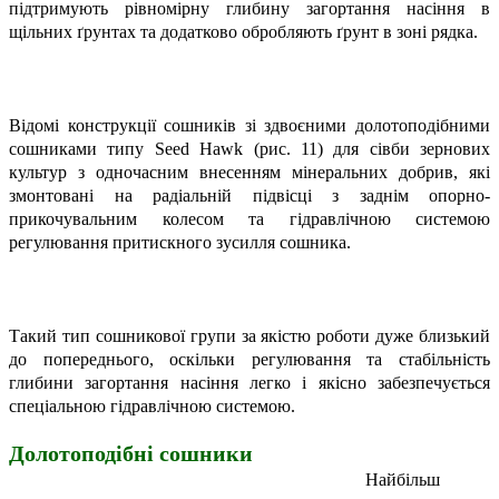
підтримують рівномірну глибину загортання насіння в
щільних ґрунтах та додатково обробляють ґрунт в зоні рядка.
Відомі конструкції сошників зі здвоєними долотоподібними
сошниками типу Seed Hawk (рис. 11) для сівби зернових
культур з одночасним внесенням мінеральних добрив, які
змонтовані на радіальній підвісці з заднім опорно-
прикочувальним колесом та гідравлічною системою
регулювання притискного зусилля сошника.
Такий тип сошникової групи за якістю роботи дуже близький
до попереднього, оскільки регулювання та стабільність
глибини загортання насіння легко і якісно забезпечується
спеціальною гідравлічною системою.
Долотоподібні
сошники
Найбільш