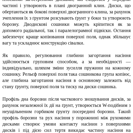
частині і утворюють в плані двогранний клин. Диски, що
обертаються як бокові поверхні двогранного клина, за рахунок
зчеплення їх з ґрунтом розсувають ґрунт у боки та утворюють
борозну. Дводискові сошники можуть кріпитися як за
допомого радіальної, так і паралелограмної підвіски. Остання
забезпечує краще копіювання поверхні поля, однак збільшує
вагу та ускладнює конструкцію сівалки.
Як правило, регулювання глибини загортання насіння
здійснюється груповим способом, а за необхідності —
індивідуально, шляхом зміни зусилля пружини на кожному
сошнику. Рельєф поверхні поля така сошникова група копіює,
але глибина загортання насіння в основному залежить від
стану ґрунту, поверхні поля та тиску на диски сошника.
Профіль дна борозни після часткового зношування дисків, за
рахунок незалежної їх дії на ґрунт, утворюється W-подібним з
неущільненим горбиком ґрунту посередині борозни. Такий
профіль борозни та рух насіння у порожнині між рухомими
дисками створює умови контакту насінин з поверхнями
дисків і під дією сил тертя викидає частину насіння на