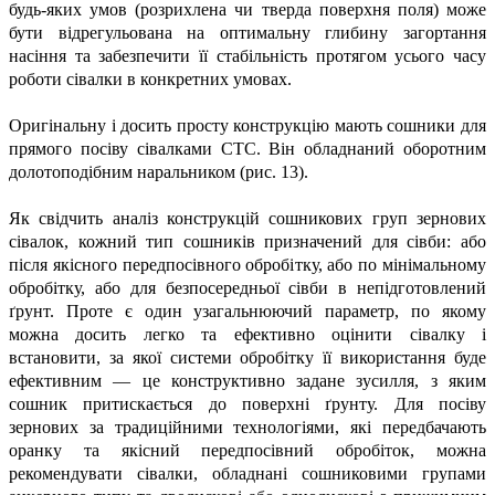
будь-яких умов (розрихлена чи тверда поверхня поля) може
бути відрегульована на оптимальну глибину загортання
насіння та забезпечити її стабільність протягом усього часу
роботи сівалки в конкретних умовах.
Оригінальну і досить просту конструкцію мають сошники для
прямого посіву сівалками СТС. Він обладнаний оборотним
долотоподібним наральником (рис. 13).
Як свідчить аналіз конструкцій сошникових груп зернових
сівалок, кожний тип сошників призначений для сівби: або
після якісного передпосівного обробітку, або по мінімальному
обробітку, або для безпосередньої сівби в непідготовлений
ґрунт. Проте є один узагальнюючий параметр, по якому
можна досить легко та ефективно оцінити сівалку і
встановити, за якої системи обробітку її використання буде
ефективним — це конструктивно задане зусилля, з яким
сошник притискається до поверхні ґрунту. Для посіву
зернових за традиційними технологіями, які передбачають
оранку та якісний передпосівний обробіток, можна
рекомендувати сівалки, обладнані сошниковими групами