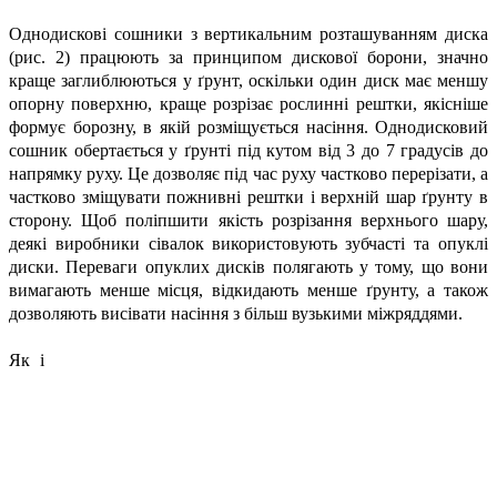
Однодискові сошники з вертикальним розташуванням диска
(рис. 2) працюють за принципом дискової борони, значно
краще заглиблюються у ґрунт, оскільки один диск має меншу
опорну поверхню, краще розрізає рослинні рештки, якісніше
формує борозну, в якій розміщується насіння. Однодисковий
сошник обертається у ґрунті під кутом від 3 до 7 градусів до
напрямку руху. Це дозволяє під час руху частково перерізати, а
частково зміщувати пожнивні рештки і верхній шар ґрунту в
сторону. Щоб поліпшити якість розрізання верхнього шару,
деякі виробники сівалок використовують зубчасті та опуклі
диски. Переваги опуклих дисків полягають у тому, що вони
вимагають менше місця, відкидають менше ґрунту, а також
дозволяють висівати насіння з більш вузькими міжряддями.
Як і