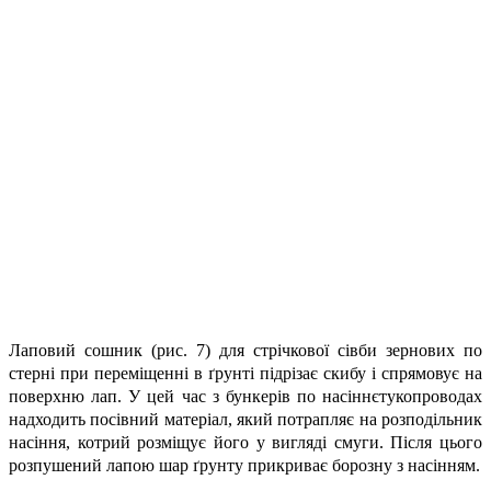
Лаповий сошник (рис. 7) для стрічкової сівби зернових по
стерні при переміщенні в ґрунті підрізає скибу і спрямовує на
поверхню лап. У цей час з бункерів по насіннєтукопроводах
надходить посівний матеріал, який потрапляє на розподільник
насіння, котрий розміщує його у вигляді смуги. Після цього
розпушений лапою шар ґрунту прикриває борозну з насінням.