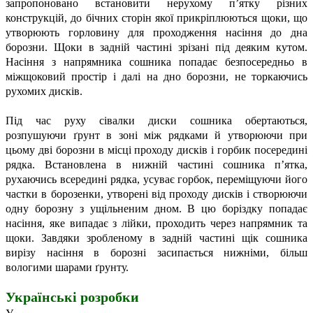
запропоновано встановити нерухому п’ятку різних
конструкцій, до бічних сторін якої прикріплюються щоки, що
утворюють горловину для проходження насіння до дна
борозни. Щоки в задній частині зрізані під деяким кутом.
Насіння з напрямника сошника попадає безпосередньо в
міжщоковий простір і далі на дно борозни, не торкаючись
рухомих дисків.
Під час руху сівалки диски сошника обертаються,
розпушуючи ґрунт в зоні між рядками й утворюючи при
цьому дві борозни в місці проходу дисків і горбик посередині
рядка. Встановлена в нижній частині сошника п’ятка,
рухаючись всередині рядка, усуває горбок, переміщуючи його
частки в борозенки, утворені від проходу дисків і створюючи
одну борозну з ущільненим дном. В цю боріздку попадає
насіння, яке випадає з лійки, проходить через напрямник та
щоки. Завдяки зробленому в задній частині щік сошника
вирізу насіння в борозні засипається нижніми, більш
вологими шарами ґрунту.
Українські розробки