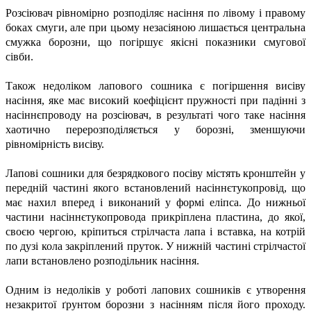
Розсіювач рівномірно розподіляє насіння по лівому і правому
боках смуги, але при цьому незасіяною лишається центральна
смужка борозни, що погіршує якісні показники смугової
сівби.
Також недоліком лапового сошника є погіршення висіву
насіння, яке має високий коефіцієнт пружності при падінні з
насіннєпроводу на розсіювач, в результаті чого таке насіння
хаотично перерозподіляється у борозні, зменшуючи
рівномірність висіву.
Лапові сошники для безрядкового посіву містять кронштейн у
передній частині якого встановлений насіннєтукопровід, що
має нахил вперед і виконаний у формі еліпса. До нижньої
частини насіннєтукопровода прикріплена пластина, до якої,
своєю чергою, кріпиться стрілчаста лапа і вставка, на котрій
по дузі кола закріплений пруток. У нижній частині стрілчастої
лапи встановлено розподільник насіння.
Одним із недоліків у роботі лапових сошників є утворення
незакритої ґрунтом борозни з насінням після його проходу.