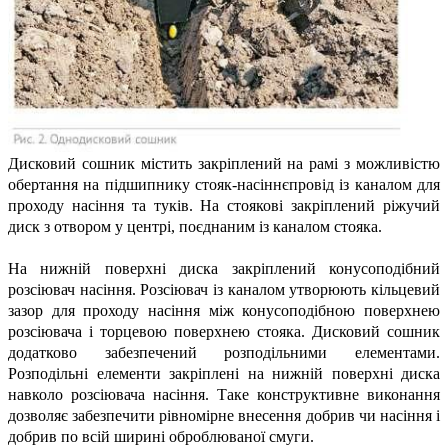
Дисковий сошник містить закріплений на рамі з можливістю
обертання на підшипнику стояк-насіннєпровід із каналом для
проходу насіння та туків. На стоякові закріплений ріжучий
диск з отвором у центрі, поєднаним із каналом стояка.
На нижній поверхні диска закріплений конусоподібний
розсіювач насіння. Розсіювач із каналом утворюють кільцевий
зазор для проходу насіння між конусоподібною поверхнею
розсіювача і торцевою поверхнею стояка. Дисковий сошник
додатково забезпечений розподільними елементами.
Розподільні елементи закріплені на нижній поверхні диска
навколо розсіювача насіння. Таке конструктивне виконання
дозволяє забезпечити рівномірне внесення добрив чи насіння і
добрив по всій ширині оброблюваної смуги.