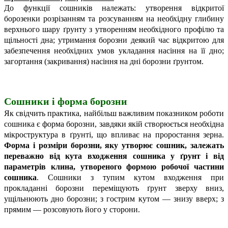
До функції сошників належать: утворення відкритої
борозенки розрізанням та розсуванням на необхідну глибину
верхнього шару ґрунту з утворенням необхідного профілю та
щільності дна; утримання борозни деякий час відкритою для
забезпечення необхідних умов укладання насіння на її дно;
загортання (закривання) насіння на дні борозни
ґрунтом.
Сошники і форма борозни
Як свідчить практика, найбільш важливим показником роботи
сошника є форма борозни, завдяки якій створюється необхідна
мікроструктура в ґрунті, що впливає на проростання зерна.
Форма і розміри борозни, яку утворює сошник, залежать
переважно від кута входження сошника у ґрунт і від
параметрів клина, утвореного формою робочої частини
сошника
. Сошники з тупим кутом входження при
прокладанні борозни переміщують ґрунт зверху вниз,
ущільнюють дно борозни; з гострим кутом — знизу вверх; з
прямим — розсовують його у сторони.