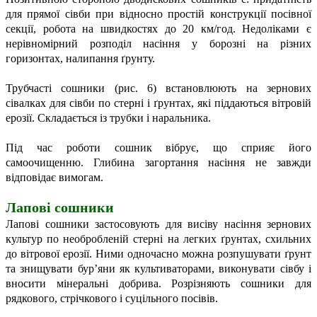
для прямої сівби при відносно простій конструкції посівної
секції, робота на швидкостях до 20 км/год. Недоліками є
нерівномірний розподіл насіння у борозні на різних
горизонтах, налипання ґрунту.
Трубчасті сошники (рис. 6) встановлюють на зернових
сівалках для сівби по стерні і ґрунтах, які піддаються вітровій
ерозії. Складається із трубки і наральника.
Під час роботи сошник вібрує, що сприяє його
самоочищенню. Глибина загортання насіння не завжди
відповідає вимогам.
Лапові сошники
Лапові сошники застосовують для висіву насіння зернових
культур по необробленій стерні на легких ґрунтах, схильних
до вітрової ерозії. Ними одночасно можна розпушувати ґрунт
та знищувати бур’яни як культиваторами, виконувати сівбу і
вносити мінеральні добрива. Розрізняють сошники для
рядкового, стрічкового і суцільного посівів.