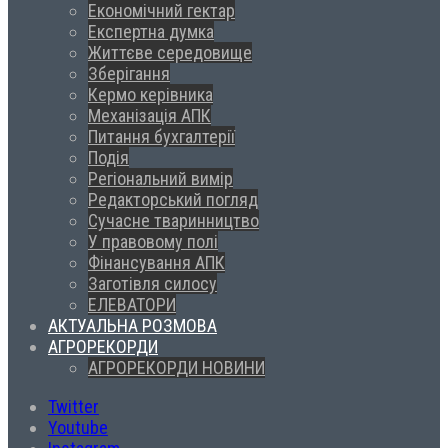
Економічний гектар
Експертна думка
Життєве середовище
Зберігання
Кермо керівника
Механізація АПК
Питання бухгалтерії
Подія
Регіональний вимір
Редакторський погляд
Сучасне тваринництво
У правовому полі
Фінансування АПК
Заготівля силосу
ЕЛЕВАТОРИ
АКТУАЛЬНА РОЗМОВА
АГРОРЕКОРДИ
АГРОРЕКОРДИ НОВИНИ
Twitter
Youtube