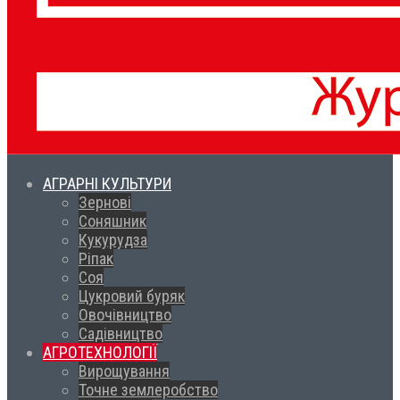
АГРАРНІ КУЛЬТУРИ
Зернові
Соняшник
Кукурудза
Ріпак
Соя
Цукровий буряк
Овочівництво
Садівництво
АГРОТЕХНОЛОГІЇ
Вирощування
Точне землеробство