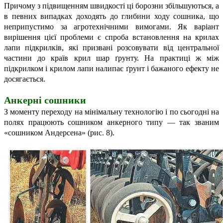
Причому з підвищенням швидкості ці борозни збільшуються, а
в певних випадках доходять до глибини ходу сошника, що
неприпустимо за агротехнічними вимогами. Як варіант
вирішення цієї проблеми є спроба встановлення на крилах
лапи підкрилків, які призвані розсовувати від центральної
частини до країв крил шар ґрунту. На практиці ж між
підкрилком і крилом лапи налипає ґрунт і бажаного ефекту не
досягається.
Анкерні сошники
З моменту переходу на мінімальну технологію і по сьогодні на
полях працюють сошником анкерного типу — так званим
«сошником Андерсена» (рис. 8).