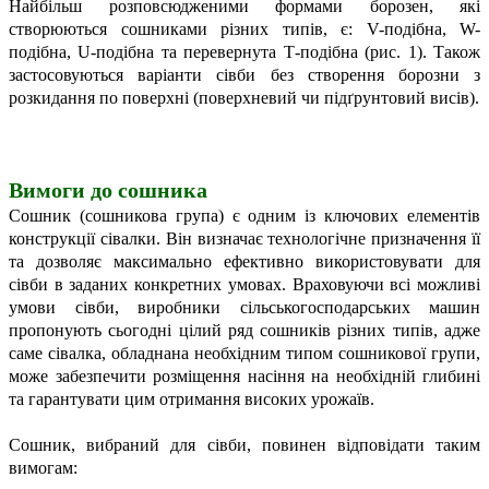
Найбільш розповсюдженими формами борозен, які
створюються сошниками різних типів, є: V-подібна, W-
подібна, U-подібна та перевернута Т-подібна (рис. 1). Також
застосовуються варіанти сівби без створення борозни з
розкидання по поверхні (поверхневий чи підґрунтовий висів).
Вимоги до сошника
Сошник (сошникова група) є одним із ключових елементів
конструкції сівалки. Він визначає технологічне призначення її
та дозволяє максимально ефективно використовувати для
сівби в заданих конкретних умовах. Враховуючи всі можливі
умови сівби, виробники сільськогосподарських машин
пропонують сьогодні цілий ряд сошників різних типів, адже
саме сівалка, обладнана необхідним типом сошникової групи,
може забезпечити розміщення насіння на необхідній глибині
та гарантувати цим отримання високих урожаїв.
Сошник, вибраний для сівби, повинен відповідати таким
вимогам: