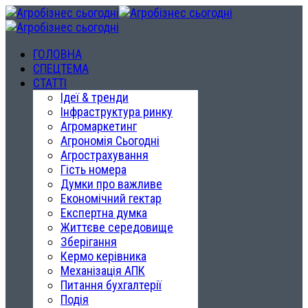
ГОЛОВНА
СПЕЦТЕМА
СТАТТІ
Ідеї & тренди
Інфраструктура ринку
Агромаркетинг
Агрономія Сьогодні
Агрострахування
Гість номера
Думки про важливе
Економічний гектар
Експертна думка
Життєве середовище
Зберігання
Кермо керівника
Механізація АПК
Питання бухгалтерії
Подія