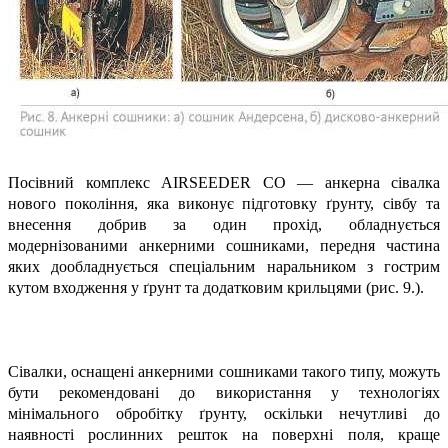
Посівний комплекс AIRSEEDER CO — анкерна сівалка
нового покоління, яка виконує підготовку ґрунту, сівбу та
внесення добрив за один прохід, обладнується
модернізованими анкерними сошниками, передня частина
яких дообладнується спеціальним наральником з гострим
кутом входження у ґрунт та додатковим крильцями (рис. 9.).
Сівалки, оснащені анкерними сошниками такого типу, можуть
бути рекомендовані до використання у технологіях
мінімального обробітку ґрунту, оскільки нечутливі до
наявності рослинних решток на поверхні поля, краще