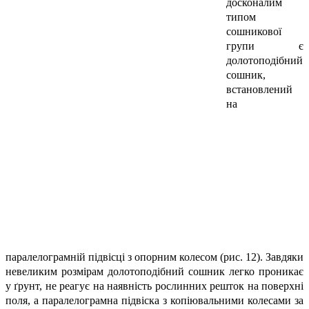
досконалим
типом
сошникової
групи є
долотоподібний
сошник,
встановлений
на
паралелограмній підвісці з опорним колесом (рис. 12). Завдяки
невеликим розмірам долотоподібний сошник легко проникає
у ґрунт, не реагує на наявність рослинних решток на поверхні
поля, а паралелограмна підвіска з копіювальними колесами за