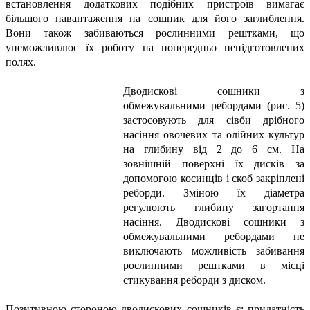
встановлення додаткових подібних пристроїв вимагає
більшого навантаження на сошник для його заглиблення.
Вони також забиваються рослинними рештками, що
унеможливлює їх роботу на попередньо непідготовлених
полях.
Дводискові сошники з
обмежувальними ребордами (рис. 5)
застосовують для сівби дрібного
насіння овочевих та олійних культур
на глибину від 2 до 6 см. На
зовнішній поверхні їх дисків за
допомогою косинців і скоб закріплені
реборди. Зміною їх діаметра
регулюють глибину загортання
насіння. Дводискові сошники з
обмежувальними ребордами не
виключають можливість забивання
рослинними рештками в місці
стикування реборди з диском.
Позитивною стороною дводискових сошників є: придатність