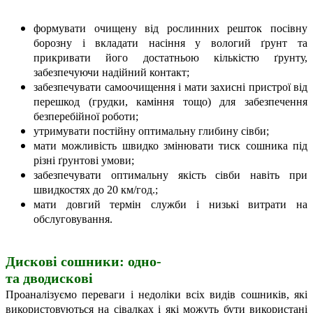
формувати очищену від рослинних решток посівну
борозну і вкладати насіння у вологий ґрунт та
прикривати його достатньою кількістю ґрунту,
забезпечуючи надійний контакт;
забезпечувати самоочищення і мати захисні пристрої від
перешкод (грудки, каміння тощо) для забезпечення
безперебійної роботи;
утримувати постійну оптимальну глибину сівби;
мати можливість швидко змінювати тиск сошника під
різні ґрунтові умови;
забезпечувати оптимальну якість сівби навіть при
швидкостях до 20 км/год.;
мати довгий термін служби і низькі витрати на
обслуговування.
Дискові сошники: одно-
та дводискові
Проаналізуємо переваги і недоліки всіх видів сошників, які
використовуються на сівалках і які можуть бути використані