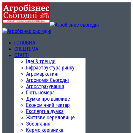
ГОЛОВНА
СПЕЦТЕМА
СТАТТІ
Ідеї & тренди
Інфраструктура ринку
Агромаркетинг
Агрономія Сьогодні
Агрострахування
Гість номера
Думки про важливе
Економічний гектар
Експертна думка
Життєве середовище
Зберігання
Кермо керівника