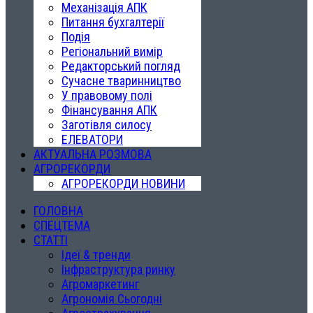
Механізація АПК
Питання бухгалтерії
Подія
Регіональний вимір
Редакторський погляд
Сучасне тваринництво
У правовому полі
Фінансування АПК
Заготівля силосу
ЕЛЕВАТОРИ
АКТУАЛЬНА РОЗМОВА
АГРОРЕКОРДИ
АГРОРЕКОРДИ НОВИНИ
ГОЛОВНА
СПЕЦТЕМА
СТАТТІ
Ідеї & тренди
Інфраструктура ринку
Агромаркетинг
Агрономія Сьогодні