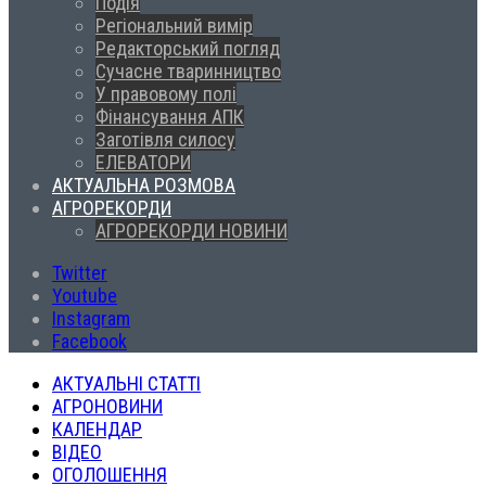
Подія
Регіональний вимір
Редакторський погляд
Сучасне тваринництво
У правовому полі
Фінансування АПК
Заготівля силосу
ЕЛЕВАТОРИ
АКТУАЛЬНА РОЗМОВА
АГРОРЕКОРДИ
АГРОРЕКОРДИ НОВИНИ
Twitter
Youtube
Instagram
Facebook
АКТУАЛЬНІ СТАТТІ
АГРОНОВИНИ
КАЛЕНДАР
ВІДЕО
ОГОЛОШЕННЯ