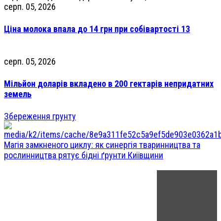
серп. 05, 2026
Ціна молока впала до 14 грн при собівартості 13
серп. 05, 2026
Мільйон доларів вкладено в 200 гектарів непридатних
земель
Збереження грунту
Магія замкненого циклу: як синергія тваринництва та
рослинництва рятує бідні ґрунти Київщини