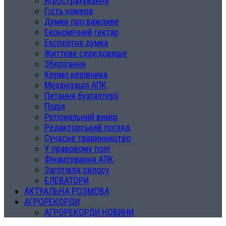
Агрострахування
Гість номера
Думки про важливе
Економічний гектар
Експертна думка
Життєве середовище
Зберігання
Кермо керівника
Механізація АПК
Питання бухгалтерії
Подія
Регіональний вимір
Редакторський погляд
Сучасне тваринництво
У правовому полі
Фінансування АПК
Заготівля силосу
ЕЛЕВАТОРИ
АКТУАЛЬНА РОЗМОВА
АГРОРЕКОРДИ
АГРОРЕКОРДИ НОВИНИ