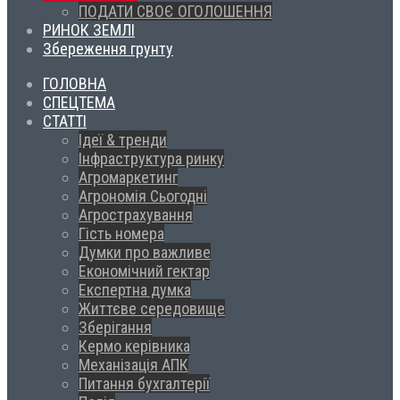
ПОДАТИ СВОЄ ОГОЛОШЕННЯ
РИНОК ЗЕМЛІ
Збереження грунту
ГОЛОВНА
СПЕЦТЕМА
СТАТТІ
Ідеї & тренди
Інфраструктура ринку
Агромаркетинг
Агрономія Сьогодні
Агрострахування
Гість номера
Думки про важливе
Економічний гектар
Експертна думка
Життєве середовище
Зберігання
Кермо керівника
Механізація АПК
Питання бухгалтерії