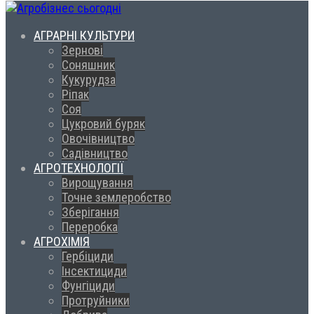
АГРАРНІ КУЛЬТУРИ
Зернові
Соняшник
Кукурудза
Ріпак
Соя
Цукровий буряк
Овочівництво
Садівництво
АГРОТЕХНОЛОГІЇ
Вирощування
Точне землеробство
Зберігання
Переробка
АГРОХІМІЯ
Гербіциди
Інсектициди
Фунгіциди
Протруйники