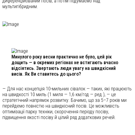
диференційований посів, а потім подумаємо над
мультигібридним.
Минулого року весни практично не було, цей рік
дощить — в окремих регіонах не встигають вчасно
відсіятись. Звертають люди увагу на швидкісний
висів. Як Ви ставитесь до цього?
— Для нас концепція 10-мильних сівалок — таких, які працюють
на швидкості 10 миль (1 миля — 1,6 км/год — ред.), — це
стратегічний напрямок розвитку. Бачимо, що за 5–7 років ми
перейдемо повністю на швидкісний посів. Це можливість
оптимізації парку техніки, скорочення періоду посіву,
підвищення якості посіву й цілий ряд додаткових речей.