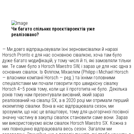
Чи багато спільних проєктівроектів уже
реалізовано?
— Ми довго відпрацьовували їхні зерновисівалки й наразі
Horsch Pronto є для нас основною сівалкою, хоча там було
дуже багато модифікацій, у тому числі й ті, які замовляли тільки
ми. Те саме було з Horsch Maestro SW, і зараз це для нас одна з
основних сівалок. Із Філіпом, Міхаелем (Philipp і Michael Horsch
— власники компанії Horsch — ред.) та їхніми головними
спеціалістами ми почали говорити про швидкісну сівалку
Horsch 4–5 років тому, коли ще її прототипа не було. Декілька
років тому нам презентували висівний, який зараз
реалізований на сівалці SX, а в 2020 році ми отримали перший
екземпляр сівалки. Вона в нас відпрацювала сезон, ми
зрозуміли, що нас це влаштовує, тому для цьогорічної посівної
значну частину в закупці сівалок становили саме вони. Зараз
ми використовуємо вісім сівалок Horsch Maestro SX. Кожна з
них повноцінно відпрацювала весь сезон. Загалом ми