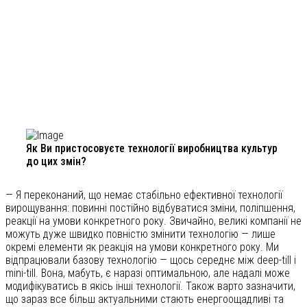
Як Ви пристосовуєте технології виробництва культур
до цих змін?
— Я переконаний, що немає стабільно ефективної технології
вирощування: повинні постійно відбуватися зміни, поліпшення,
реакції на умови конкретного року. Звичайно, великі компанії не
можуть дуже швидко повністю змінити технологію — лише
окремі елементи як реакція на умови конкретного року. Ми
відпрацювали базову технологію — щось середнє між deep-till і
mini-till. Вона, мабуть, є наразі оптимальною, але надалі може
модифікуватись в якісь інші технології. Також варто зазначити,
що зараз все більш актуальними стають енергоощадливі та