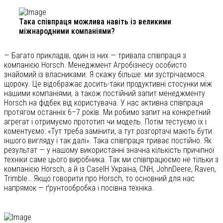
Така співпраця можлива навіть із великими
міжнародними компаніями?
— Багато прикладів, один із них — тривала співпраця з
компанією Horsch. Менеджмент Агробізнесу особисто
знайомий із власниками. Я скажу більше: ми зустрічаємося
щороку. Це відображає досить-таки продуктивні стосунки між
нашими компаніями, а також постійний запит менеджменту
Horsch на фідбек від користувача. У нас активна співпраця
протягом останніх 6–7 років. Ми робимо запит на конкретний
агрегат і отримуємо прототип чи модель. Потім тестуємо їх і
коментуємо: «Тут треба замінити, а тут розгортачі мають бути
іншого вигляду і так далі». Така співпраця триває постійно. Як
результат — у нашому використанні значна кількість причіпної
техніки саме цього виробника. Так ми співпрацюємо не тільки з
компанією Horsch, а й із CaseIH Україна, CNH, JohnDeere, Raven,
Trimble… Якщо говорити про Horsch, то основний для нас
напрямок — ґрунтообробка і посівна техніка.