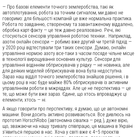
— Про базові елементи точного землеробства, такі як
автопілотування, робота за точним сигналом, ми давно не
говоримо: для більшості компаній це вже нормальна практика.
Робота по завданню, створеному та завантаженому віддалено,
обробка карт-факту — це теж давно реалізовано. Речі, які
стосуються сенсорів управління роботою техніки… Наприклад,
азотні онлайн сенсори — робимо вже другий чи третій підхід —
у 2020 році відтестували три таких сенсори. Думаю, онлайн
управління нормою азоту все-таки з часом посяде чільне місце
в технології вирощування основних культур. Сенсори для
управління водінням обприскувачів у рядку — не новинка, але
для деяких моделей обприскувачів вона була недоступна.
Зараз наш відділ точного землеробства знайшов рішення, і в
цьому році в нас буде майже 80% обприскувачів із активним
управлінням роботи в міжряддях. Але це не перспектива — це
те, що може бути вже зараз. Єдине, що хтось впроваджує ці
елементи, хтось — ні.
А якщо говорити про перспективу, я думаю, що це автономні
машини. Вони досить активно розвиваються. Все дивлюсь на
прототип HorschRobo (автономна сівалка — ред.), дуже вірю,
що, зважаючи на нашу тривалу співпрацю, ця машина в Україні
з'явиться першою в нас. Хоча у світі вже є 4–5 проєктів