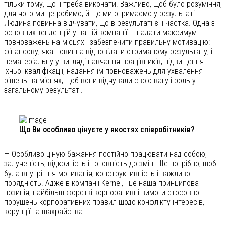
тільки тому, що її треба виконати. Важливо, щоб було розуміння,
для чого ми це робимо, й що ми отримаємо у результаті.
Людина повинна відчувати, що в результаті є її частка. Одна з
основних тенденцій у нашій компанії — надати максимум
повноважень на місцях і забезпечити правильну мотивацію:
фінансову, яка повинна відповідати отриманому результату, і
нематеріальну у вигляді навчання працівників, підвищення
їхньої кваліфікації, надання їм повноважень для ухвалення
рішень на місцях, щоб вони відчували свою вагу і роль у
загальному результаті.
Що Ви особливо цінуєте у якостях співробітників?
— Особливо ціную бажання постійно працювати над собою,
залученість, відкритість і готовність до змін. Ще потрібно, щоб
була внутрішня мотивація, конструктивність і важливо —
порядність. Адже в компанії Kernel, і це наша принципова
позиція, найбільш жорсткі корпоративні вимоги стосовно
порушень корпоративних правил щодо конфлікту інтересів,
корупції та шахрайства.