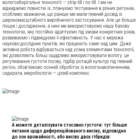
вологозберігальні технології — strip-till і no-till. І ми не
відкидаємо повністю їх, плануємо тестування в різних регіонах,
особливо зважаючи, що раніше ми мали певний досвід їх
широкомасштабного виробничого застосування. Але це більше
пошук і дослідження, а нині ми використовуємо нашу базову
технологію, яку постійно адаптуємо під умови конкретних років,
розвиваємо і підвищуємо її ефективність. У нас є мережа
науково-дослідних пунктів, які працюють саме над цим. Дуже
активна робота відбувається над усіма елементами технології,
які дозволяють більш ощадливо використовувати вологу: це
регулювання густоти посіву, підбір ротацій культур під певний
регіон, обов’язково осінній обробіток із вологонакопиченням,
сидерати, мікробіологія — цілий комплекс.
А можете деталізувати стосовно густоти: тут більше
питання щодо диференційованого висіву, відповідно
до зон врожайності, або висіву двох гібридів: