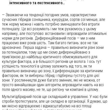
інтенсивного та екстенсивного…
— Зважаючи на тенденції погодних умов, характеристики
сучасних гібридів соняшника, кукурудзи, сортів сої менше, але
теж норму можна і навіть потрібно зменшувати без втрати
потенціалу. Це всі розуміють і ми теж рухаємось у цьому
напрямку, але поступово: встановили і впровадили оптимальні
норми для регіонів. Диференційований посів — ми з ним
працюємо вже років шість. Там багато питань: все не так
однозначно. Перша задача — правильно визначити різні зони
за потенціалом, тому що ми сіємо диференційовано з
прив'язкою до найбільш критичного обмежувального для
культури фактора, а в більшості регіонів це волога. І ось тут
успішність технології в цілому залежить від того, як ти
правильно визначиш цю зону, її диференціацію за критичним
фактором, як ти вибереш гібрид і підбереш густоту для цієї
зони. У рослинництві дуже багато змінних, які не можна, от
просто винайшовши один алгоритм, впровадити навіть на всі
поля одного масиву, не те, що регіону чи компанії в цілому.
Мультигідбридний посів ще складніший в управлінні. У нас були
спроби протестувати, але це складно в організації. Я думаю, що
ми якісно відпрацюємо і відмасштабуємо на всі площі