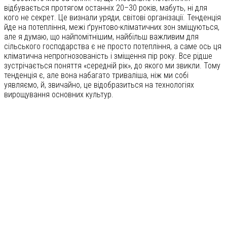
відбувається протягом останніх 20–30 років, мабуть, ні для
кого не секрет. Це визнали уряди, світові організації. Тенденція
йде на потепління, межі ґрунтово-кліматичних зон зміщуються,
але я думаю, що найпомітнішим, найбільш важливим для
сільського господарства є не просто потепління, а саме ось ця
кліматична непрогнозованість і зміщення пір року. Все рідше
зустрічається поняття «середній рік», до якого ми звикли. Тому
тенденція є, але вона набагато триваліша, ніж ми собі
уявляємо, й, звичайно, це відобразиться на технологіях
вирощування основних культур.