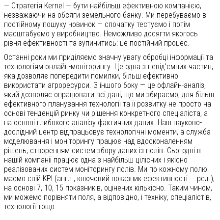
— Стратегія Kernel — бути найбільш ефективною компанією,
незважаючи на обсяги земельного банку. Ми перебуваємо в
постійному пошуку новинок — спочатку тестуємо і потім
масштабуємо у виробництво. Неможливо досягти якогось
рівня ефективності та зупинитись: це постійний процес.
Останні роки ми приділяємо значну увагу обробці інформації та
технологіям онлайн-моніторингу. Це одна з невід'ємних частин,
яка дозволяє попередити помилки, більш ефективно
використати агроресурси. З іншого боку — це офлайн-аналіз,
який дозволяє опрацювати всі дані, що ми збираємо, для більш
ефективного планування технології та її розвитку не просто на
основі тенденцій ринку чи рішення конкретного спеціаліста, а
на основі глибокого аналізу фактичних даних. Наш науково-
дослідний центр відпрацьовує технологічні моменти, а служба
моделювання і моніторингу працює над вдосконаленням
рішень, створенням систем збору даних із полів. Сьогодні в
нашій компанії працює одна з найбільш цілісних і якісно
реалізованих систем моніторингу полів. Ми по кожному полю
маємо свій KPI (англ., ключовий показник ефективності — ред.),
на основі 7, 10, 15 показників, оцінених кількісно. Таким чином,
ми можемо порівняти поля, а відповідно, і техніку, спеціалістів,
технології тощо.