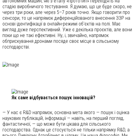
автономних машин, які з етапу «прототип» переходять на
стадію виробничого тестування. Я думаю, що це буде скоро, не
через три роки, але через 5–7 років точно. Якщо говорити про
сенсори, то це напрямок диференційованого внесення ЗЗР на
основі ідентифікації в онлайн-режимі об'єктів на полі. Має
вигляд дуже перспективний. Уже є декілька проєктів, але вони
поки що не такі ефективні. Ну, і, звичайно, напрямок
обприскування дронами посяде своє місце в сільському
господарстві.
Як саме відбувається пошук інновацій?
— У нас є R&D напрямок, основна мета якого — пошук і оцінка
наукових публікацій, інформації — навіть, на перший погляд,
фантастичної, — що може бути цікава для сільського
господарства. Однак це стосується не тільки напрямку R&D, а
всього Дивізіону Агробізнес в цілому. Це наша філософія. Ми