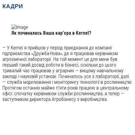
КАДРИ
Як починалась Ваша кар’єра в Kernel?
— У Kernel я прийшов у період приєднання до компанії
підприємства «Дружба-Нова», де я працював керівником
агрохімічної лабораторії. На той момент це для мене був
перший такий досвід роботи в бізнесі, оскільки до цього
тривалий час працював у аграрних — вищому навчальному
закладі і науковій установі. Починалось усе з лабораторії, далі
— служба моделювання і моніторингу технології в рослинництві.
Протягом останніх майже п’яти років працюю в центральному
офісі: спочатку керівником служби рослинництва, а тепер —
заступником директора Агробізнесу з виробництва.