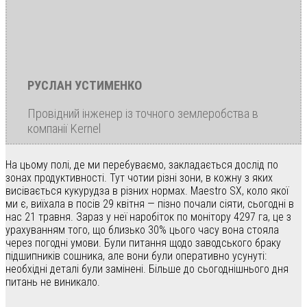
РУСЛАН УСТИМЕНКО
Провідний інженер із точного землеробства в
компанії Kernel
На цьому полі, де ми перебуваємо, закладається дослід по
зонах продуктивності. Тут чотии різні зони, в кожну з яких
висівається кукурудза в різних нормах. Maestro SX, коло якої
ми є, виїхала в посів 29 квітня — пізно почали сіяти, сьогодні в
нас 21 травня. Зараз у неї наробіток по монітору 4297 га, це з
урахуванням того, що близько 30% цього часу вона стояла
через погодні умови. Були питання щодо заводського браку
підшипників сошника, але вони були оперативно усунуті:
необхідні деталі були замінені. Більше до сьогоднішнього дня
питань не виникало.