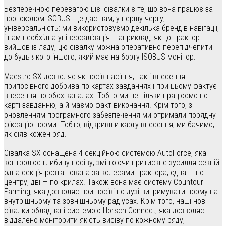
Безперечною перевагою цієї сівалки є те, що вона працює за
протоколом ISOBUS. Це дає нам, у першу чергу,
універсальність: ми використовуємо декілька брендів навігації,
і нам необхідна універсалізація. Наприклад, якщо трактор
вийшов із ладу, цю сівалку можна оперативно перепідчепити
до будь-якого іншого, який має на борту ISOBUS-монітор.
Maestro SX дозволяє як посів насіння, так і внесення
припосівного добрива по картах-завданнях і при цьому фактує
внесення по обох каналах. Тобто ми не тільки працюємо по
карті-завданню, а й маємо факт виконання. Крім того, з
оновленням програмного забезпечення ми отримали порядну
фіксацію норми. Тобто, відкривши карту внесення, ми бачимо,
як сіяв кожен ряд.
Сівалка SX оснащена 4-секційною системою AutoForce, яка
контролює глибину посіву, змінюючи притискне зусилля секцій:
одна секція розташована за колесами трактора, одна — по
центру, дві — по крилах. Також вона має систему Countour
Farming, яка дозволяє при посіві по дузі витримувати норму на
внутрішньому та зовнішньому радіусах. Крім того, наші нові
сівалки обладнані системою Horsch Connect, яка дозволяє
віддалено моніторити якість висіву по кожному ряду,