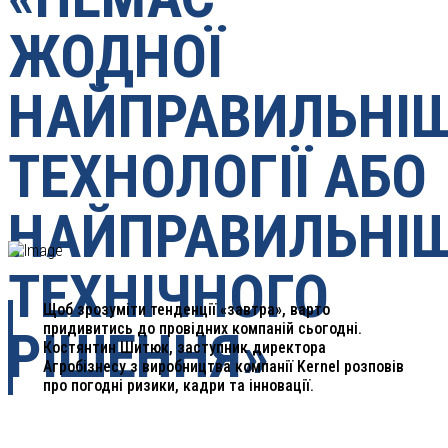
ЖОДНОЇ
НАЙПРАВИЛЬНІШ
ТЕХНОЛОГІЇ АБО
НАЙПРАВИЛЬНІ
ТЕХНІЧНОГО
Щоб зрозуміти тенденції «завтра», варто
придивитись до провідних компаній сьогодні.
РІШЕННЯ»
Костянтин Шитюк, заступник директора
Агробізнесу з виробництва компанії Kernel розповів
про погодні ризики, кадри та інновації.