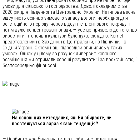
— Ми, мабуть, усі останні роки говоримо про нетипові погодні
умови для сільського господарства. Доволі складним став
2020 рік для Південної та Центральної України. Нетипова весна,
відсутність осінньо-зимового запасу вологи, необхідної для
вегетаційного періоду, через відсутність снігового покриву, і
потім дуже концентровані опади, — усе це призвело до того, що
виростити інтенсивні культури було дуже складно. Kernel
представлений і в Західній, і в Центральній, і в Північній, і в
Східній Україні. Окремі наші підрозділи опинились у таких
умовах. Однак у цілому за рахунок диверсифікованого
розміщення ми отримали хороші результати: і за врожайністю, і
безпосередньо фінансові.
На основі цих метеоданих, які Ви збираєте, чи
простежується зараз якась тенденція?
— Особисто моє бачення: те, що глобальне потепління