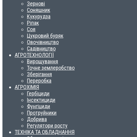
Зернові
Соняшник
Кукурудза
Ріпак
Соя
Цукровий буряк
Овочівництво
Садівництво
АГРОТЕХНОЛОГІЇ
Вирощування
Точне землеробство
Зберігання
Переробка
АГРОХІМІЯ
Гербіциди
Інсектициди
Фунгіциди
Протруйники
Добрива
Регулятори росту
ТЕХНІКА ТА ОБЛАДНАННЯ