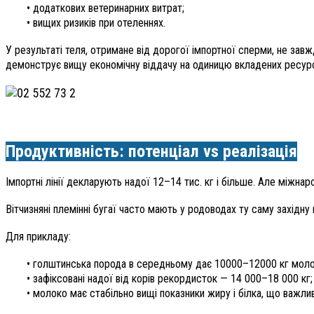
• додаткових ветеринарних витрат;
• вищих ризиків при отелен­нях.
У результаті теля, отримане від дорогої імпортної сперми, не зав
демонструє вищу економічну віддачу на одиницю вкладених ресурс
Продуктивність: потенціал vs реалізація
Імпортні лінії декларують надої 12–14 тис. кг і більше. Але міжн
Вітчизняні племінні бугаї часто мають у родоводах ту саму західну
Для прикладу:
• голштинська порода в середньому дає 10000–12000 кг молока
• зафіксовані надої від корів рекордисток — 14 000–18 000 кг;
• молоко має стабільно вищі показники жиру і білка, що важли