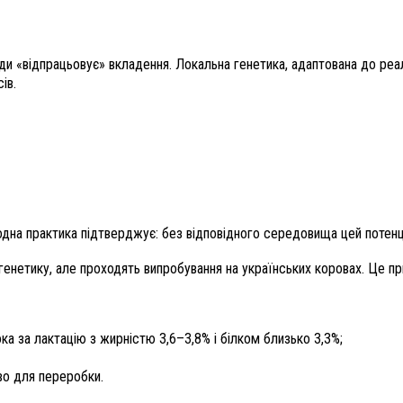
жди «відпрацьовує» вкладення. Локальна генетика, адаптована до реа
ів.
ародна практика підтверджує: без відповідного середовища цей потен
 генетику, але проходять випробування на українських коровах. Це пр
 за лактацію з жирністю 3,6–3,8% і білком близько 3,3%;
во для переробки.