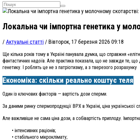
Локальна чи імпортна генетика у моло
/
Актуальні статті
/
Вівторок, 17 березня 2026 09:18
Ще кілька років тому в Україні панувала думка, що справжня «елітна
фантастичних надоїв. Але практика показала, що не завжди те, що 
генетику. І роблять це не з патріотизму, а з тверезого розрахунку
Економіка: скільки реально коштує теля
Один із ключових факторів — вартість дози сперми.
За даними ринку спермопродукції ВРХ в Україні, ціна української с
Але важливіше не сама ціна дози, а собівартість приплоду. Імпортн
• інтенсивних раціонів;
• стабільного мікроклімату;