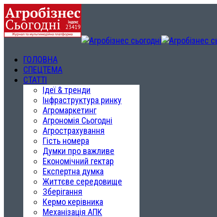
ГОЛОВНА
СПЕЦТЕМА
СТАТТІ
Ідеї & тренди
Інфраструктура ринку
Агромаркетинг
Агрономія Сьогодні
Агрострахування
Гість номера
Думки про важливе
Економічний гектар
Експертна думка
Життєве середовище
Зберігання
Кермо керівника
Механізація АПК