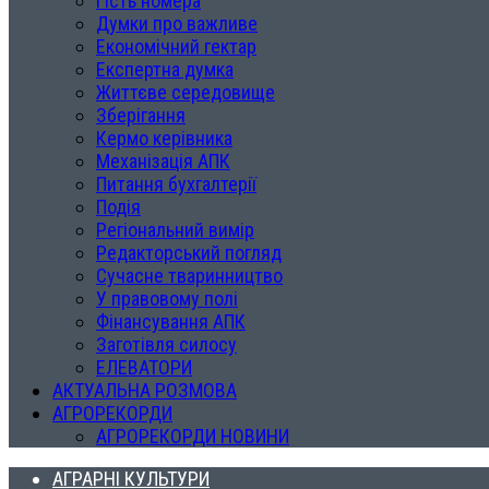
Гість номера
Думки про важливе
Економічний гектар
Експертна думка
Життєве середовище
Зберігання
Кермо керівника
Механізація АПК
Питання бухгалтерії
Подія
Регіональний вимір
Редакторський погляд
Сучасне тваринництво
У правовому полі
Фінансування АПК
Заготівля силосу
ЕЛЕВАТОРИ
АКТУАЛЬНА РОЗМОВА
АГРОРЕКОРДИ
АГРОРЕКОРДИ НОВИНИ
АГРАРНІ КУЛЬТУРИ