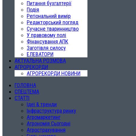
Питання бухгалтерії
Подія
Регіональний вимір
Редакторський погляд
Сучасне тваринництво
У правовому полі
Фінансування АПК
Заготівля силосу
ЕЛЕВАТОРИ
АКТУАЛЬНА РОЗМОВА
АГРОРЕКОРДИ
АГРОРЕКОРДИ НОВИНИ
ГОЛОВНА
СПЕЦТЕМА
СТАТТІ
Ідеї & тренди
Інфраструктура ринку
Агромаркетинг
Агрономія Сьогодні
Агрострахування