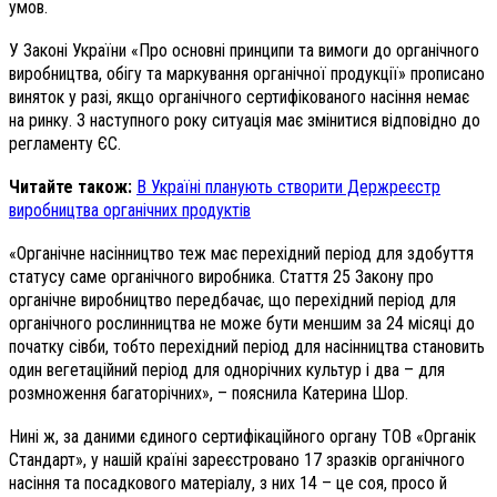
умов.
У Законі України «Про основні принципи та вимоги до органічного
виробництва, обігу та маркування органічної продукції» прописано
виняток у разі, якщо органічного сертифікованого насіння немає
на ринку. З наступного року ситуація має змінитися відповідно до
регламенту ЄС.
Читайте також:
В Україні планують створити Держреєстр
виробництва органічних продуктів
«Органічне насінництво теж має перехідний період для здобуття
статусу саме органічного виробника. Стаття 25 Закону про
органічне виробництво передбачає, що перехідний період для
органічного рослинництва не може бути меншим за 24 місяці до
початку сівби, тобто перехідний період для насінництва становить
один вегетаційний період для однорічних культур і два – для
розмноження багаторічних», – пояснила Катерина Шор.
Нині ж, за даними єдиного сертифікаційного органу ТОВ «Органік
Стандарт», у нашій країні зареєстровано 17 зразків органічного
насіння та посадкового матеріалу, з них 14 – це соя, просо й