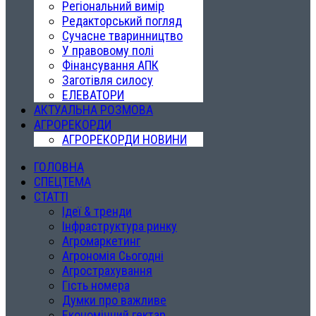
Регіональний вимір
Редакторський погляд
Сучасне тваринництво
У правовому полі
Фінансування АПК
Заготівля силосу
ЕЛЕВАТОРИ
АКТУАЛЬНА РОЗМОВА
АГРОРЕКОРДИ
АГРОРЕКОРДИ НОВИНИ
ГОЛОВНА
СПЕЦТЕМА
СТАТТІ
Ідеї & тренди
Інфраструктура ринку
Агромаркетинг
Агрономія Сьогодні
Агрострахування
Гість номера
Думки про важливе
Економічний гектар