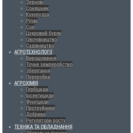
Зернові
Соняшник
Кукурудза
Ріпак
Соя
Цукровий буряк
Овочівництво
Садівництво
АГРОТЕХНОЛОГІЇ
Вирощування
Точне землеробство
Зберігання
Переробка
АГРОХІМІЯ
Гербіциди
Інсектициди
Фунгіциди
Протруйники
Добрива
Регулятори росту
ТЕХНІКА ТА ОБЛАДНАННЯ
Збиральна техніка