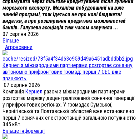
спрямувати через пільгове кредитування після зупинки
морського експорту. Механізм побудований на вже
чинній програмі, тож ідеться не про нові бюджетні
видатки, а про розширення кредитних можливостей
банків. Галузева асоціація тим часом озвучила ...
07 серпня 2026
Більше
Агроновини
Кернел з міжнародними партнерами розгортає сонячну
автономію прифронтових громад: перші 7 СЕС вже
працюють.
07 серпня 2026
Компанія
Кернел
разом з міжнародними партнерами
розгортає мережу децентралізованої сонячної генерації
у прифронтових регіонах. У громадах Сумської,
Чернігівської та Полтавської областей вже встановлено
перші 7 сонячних електростанцій загальною потужністю
345 кВт.
Більше інформації