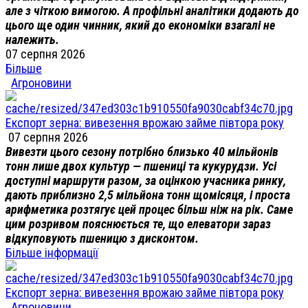
але з чіткою вимогою. А профільні аналітики додають до
цього ще один чинник, який до економіки взагалі не
належить.
07 серпня 2026
Більше
Агроновини
Експорт зерна: вивезення врожаю займе півтора року
07 серпня 2026
Вивезти цього сезону потрібно близько 40 мільйонів
тонн лише двох культур — пшениці та кукурудзи. Усі
доступні маршрути разом, за оцінкою учасника ринку,
дають приблизно 2,5 мільйона тонн щомісяця, і проста
арифметика розтягує цей процес більш ніж на рік. Саме
цим розривом пояснюється те, що елеватори зараз
відкуповують пшеницю з дисконтом.
Більше інформації
Експорт зерна: вивезення врожаю займе півтора року
Агроновини