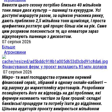
Вивезти цього сезону потрібно близько 40 мільйонів
тонн лише двох культур — пшениці та кукурудзи. Усі
доступні маршрути разом, за оцінкою учасника ринку,
дають приблизно 2,5 мільйона тонн щомісяця, і проста
арифметика розтягує цей процес більш ніж на рік. Саме
цим розривом пояснюється те, що елеватори зараз
відкуповують пшеницю з дисконтом.
07 серпня 2026
Більше
Агроновини
Фінансування ферм: у проєкт вкладають 85 млн доларів
07 серпня 2026
Мікро- та малі господарства отримали окремий
фінансовий сервіс, зібраний в одному онлайн-кабінеті —
від рахунку до маркетплейсу агротоварів. Розробники
позиціонують його як відповідь на дві проблеми, які
фермери називають частіше за брак грошей: складні
банківські процедури та потребу їхати до відділення.
Цільова аудиторія проєкту вимірюється мільйоном