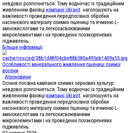
невдовзі розпочнеться. Тому водночас із традиційним
живленням фахівці
компанії Ukravit
наголошують на
важливості проведення передпосівної обробки
насіннєвого матеріалу озимих пшениці та ячменю L-
амінокислотами та легкозасвоюваними
мікроелементами і на проведенні позакореневих
підживлень.
Більше інформації
Особливості мінерального живлення пшениці озимої
восени
Агроновини
Осіння посівна кампанія озимих зернових культур
невдовзі розпочнеться. Тому водночас із традиційним
живленням фахівці
компанії Ukravit
наголошують на
важливості проведення передпосівної обробки
насіннєвого матеріалу озимих пшениці та ячменю L-
амінокислотами та легкозасвоюваними
мікроелементами і на проведенні позакореневих
підживлень.
07 серпня 2026