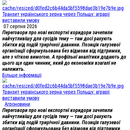
Транзит українського зерна через Польщу: аграрії
виставили умову
07 серпня 2026
Переговори про нові експортні коридори зачепили
найчутливішу для сусідів тему — там досі рахують
збитки від подій трирічної давнини. Позиція галузевої
організації сформульована без відмови від підтримки,
але з чіткою вимогою. А профільні аналітики додають до
цього ще один чинник, який до економіки взагалі не
належить.
Більше інформації
Транзит українського зерна через Польщу: аграрії
виставили умову
Агроновини
Переговори про нові експортні коридори зачепили
найчутливішу для сусідів тему — там досі рахують
збитки від подій трирічної давнини. Позиція галузевої
організації сформульована без відмови від підтримки,