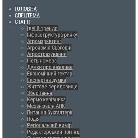
ГОЛОВНА
СПЕЦТЕМА
СТАТТІ
Ідеї & тренди
Інфраструктура ринку
Агромаркетинг
Агрономія Сьогодні
Агрострахування
Гість номера
Думки про важливе
Економічний гектар
Експертна думка
Життєве середовище
Зберігання
Кермо керівника
Механізація АПК
Питання бухгалтерії
Подія
Регіональний вимір
Редакторський погляд