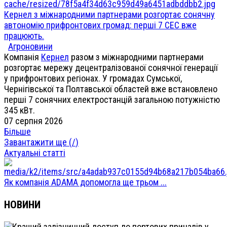
Кернел з міжнародними партнерами розгортає сонячну
автономію прифронтових громад: перші 7 СЕС вже
працюють.
Агроновини
Компанія
Кернел
разом з міжнародними партнерами
розгортає мережу децентралізованої сонячної генерації
у прифронтових регіонах. У громадах Сумської,
Чернігівської та Полтавської областей вже встановлено
перші 7 сонячних електростанцій загальною потужністю
345 кВт.
07 серпня 2026
Більше
Завантажити ще (
/
)
Актуальні статті
Як компанія ADAMA допомогла ще трьом ...
НОВИНИ