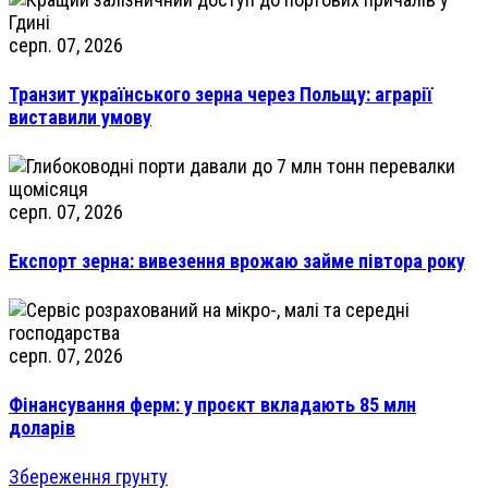
серп. 07, 2026
Транзит українського зерна через Польщу: аграрії
виставили умову
серп. 07, 2026
Експорт зерна: вивезення врожаю займе півтора року
серп. 07, 2026
Фінансування ферм: у проєкт вкладають 85 млн
доларів
Збереження грунту