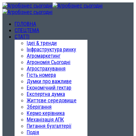
ГОЛОВНА
СПЕЦТЕМА
СТАТТІ
Ідеї & тренди
Інфраструктура ринку
Агромаркетинг
Агрономія Сьогодні
Агрострахування
Гість номера
Думки про важливе
Економічний гектар
Експертна думка
Життєве середовище
Зберігання
Кермо керівника
Механізація АПК
Питання бухгалтерії
Подія