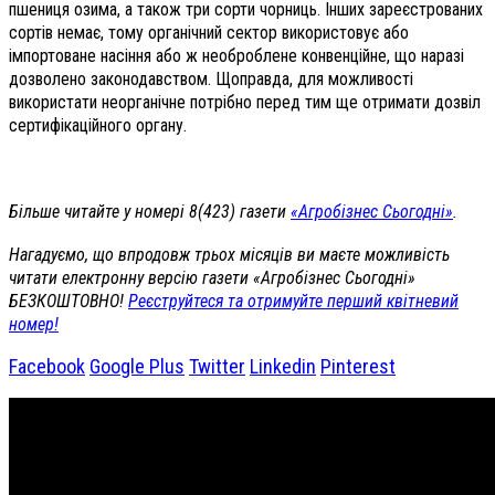
пшениця озима, а також три сорти чорниць. Інших зареєстрованих
сортів немає, тому органічний сектор використовує або
імпортоване насіння або ж необроблене конвенційне, що наразі
дозволено законодавством. Щоправда, для можливості
використати неорганічне потрібно перед тим ще отримати дозвіл
сертифікаційного органу.
Більше читайте у номері 8(423) газети
«Агробізнес Сьогодні»
.
Нагадуємо, що впродовж трьох місяців ви маєте можливість
читати електронну версію газети «Агробізнес Сьогодні»
БЕЗКОШТОВНО!
Реєструйтеся та отримуйте перший квітневий
номер!
Facebook
Google Plus
Twitter
Linkedin
Pinterest