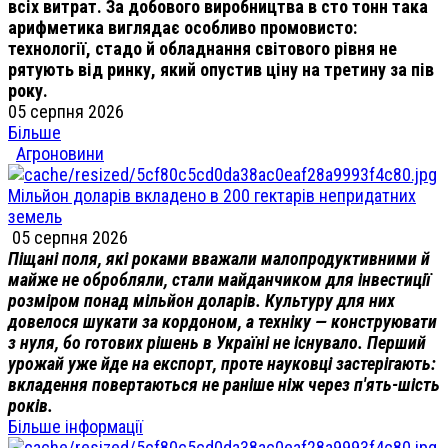
всіх витрат. За добового виробництва в сто тонн така
арифметика виглядає особливо промовисто:
технології, стадо й обладнання світового рівня не
рятують від ринку, який опустив ціну на третину за пів
року.
05 серпня 2026
Більше
Агроновини
Мільйон доларів вкладено в 200 гектарів непридатних
земель
05 серпня 2026
Піщані поля, які роками вважали малопродуктивними й
майже не обробляли, стали майданчиком для інвестиції
розміром понад мільйон доларів. Культуру для них
довелося шукати за кордоном, а техніку — конструювати
з нуля, бо готових рішень в Україні не існувало. Перший
урожай уже йде на експорт, проте науковці застерігають:
вкладення повертаються не раніше ніж через п'ять-шість
років.
Більше інформації