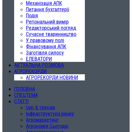
Механізація АПК
Питання бухгалтерії
Подія
Регіональний вимір
Редакторський погляд
Сучасне тваринництво
У правовому полі
Фінансування АПК
Заготівля силосу
ЕЛЕВАТОРИ
АКТУАЛЬНА РОЗМОВА
АГРОРЕКОРДИ
АГРОРЕКОРДИ НОВИНИ
ГОЛОВНА
СПЕЦТЕМА
СТАТТІ
Ідеї & тренди
Інфраструктура ринку
Агромаркетинг
Агрономія Сьогодні