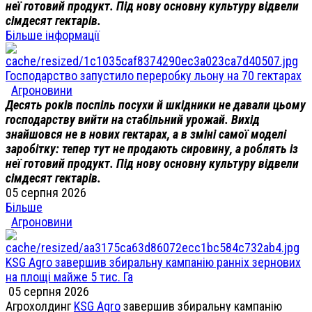
неї готовий продукт. Під нову основну культуру відвели
сімдесят гектарів.
Більше інформації
Господарство запустило переробку льону на 70 гектарах
Агроновини
Десять років поспіль посухи й шкідники не давали цьому
господарству вийти на стабільний урожай. Вихід
знайшовся не в нових гектарах, а в зміні самої моделі
заробітку: тепер тут не продають сировину, а роблять із
неї готовий продукт. Під нову основну культуру відвели
сімдесят гектарів.
05 серпня 2026
Більше
Агроновини
KSG Agro завершив збиральну кампанію ранніх зернових
на площі майже 5 тис. Га
05 серпня 2026
Агрохолдинг
KSG Agro
завершив збиральну кампанію