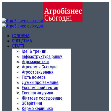
ГОЛОВНА
СПЕЦТЕМА
СТАТТІ
Ідеї & тренди
Інфраструктура ринку
Агромаркетинг
Агрономія Сьогодні
Агрострахування
Гість номера
Думки про важливе
Економічний гектар
Експертна думка
Життєве середовище
Зберігання
Кермо керівника