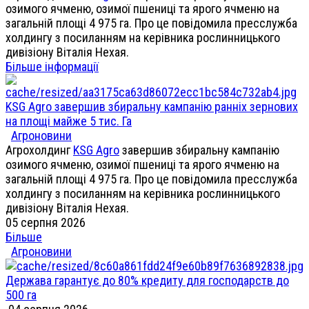
озимого ячменю, озимої пшениці та ярого ячменю на
загальній площі 4 975 га. Про це повідомила пресслужба
холдингу з посиланням на керівника рослинницького
дивізіону Віталія Нехая.
Більше інформації
KSG Agro завершив збиральну кампанію ранніх зернових
на площі майже 5 тис. Га
Агроновини
Агрохолдинг
KSG Agro
завершив збиральну кампанію
озимого ячменю, озимої пшениці та ярого ячменю на
загальній площі 4 975 га. Про це повідомила пресслужба
холдингу з посиланням на керівника рослинницького
дивізіону Віталія Нехая.
05 серпня 2026
Більше
Агроновини
Держава гарантує до 80% кредиту для господарств до
500 га