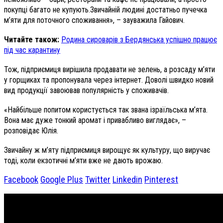
покупці багато не купують.
Звичайній людині достатньо пучечка
м’яти для поточного споживання», – зауважила Гайович.
Читайте також:
Родина сироварів з Бердянська успішно працює
під час карантину
Тож, підприємиця вирішила продавати не зелень, а розсаду м’яти
у горщиках та пропонувала через інтернет. Доволі швидко новий
вид продукції завоював популярність у споживачів.
«Найбільше попитом користується так звана ізраїльська м’ята.
Вона має дуже тонкий аромат і привабливо виглядає», –
розповідає Юлія.
Звичайну ж м’яту підприємиця вирощує як культуру, що виручає
тоді, коли екзотичні м’яти вже не дають врожаю.
Facebook
Google Plus
Twitter
Linkedin
Pinterest