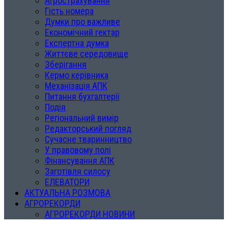
Агрострахування
Гість номера
Думки про важливе
Економічний гектар
Експертна думка
Життєве середовище
Зберігання
Кермо керівника
Механізація АПК
Питання бухгалтерії
Подія
Регіональний вимір
Редакторський погляд
Сучасне тваринництво
У правовому полі
Фінансування АПК
Заготівля силосу
ЕЛЕВАТОРИ
АКТУАЛЬНА РОЗМОВА
АГРОРЕКОРДИ
АГРОРЕКОРДИ НОВИНИ