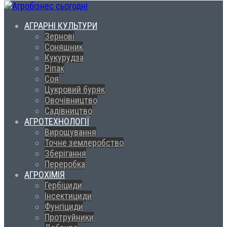
АГРАРНІ КУЛЬТУРИ
Зернові
Соняшник
Кукурудза
Ріпак
Соя
Цукровий буряк
Овочівництво
Садівництво
АГРОТЕХНОЛОГІЇ
Вирощування
Точне землеробство
Зберігання
Переробка
АГРОХІМІЯ
Гербіциди
Інсектициди
Фунгіциди
Протруйники