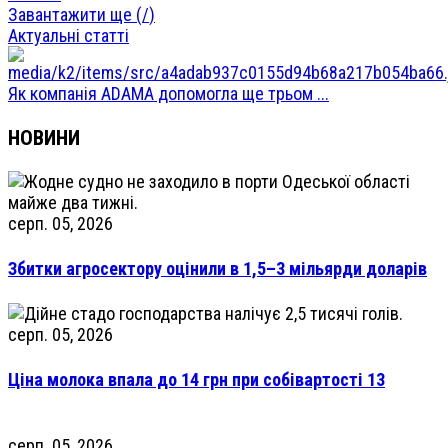
Завантажити ще (
/
)
Актуальні статті
Як компанія ADAMA допомогла ще трьом ...
НОВИНИ
серп. 05, 2026
Збитки агросектору оцінили в 1,5–3 мільярди доларів
серп. 05, 2026
Ціна молока впала до 14 грн при собівартості 13
серп. 05, 2026