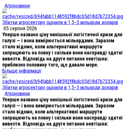
Агроновини
Збитки агросектору оцінили в 1,5–3 мільярди доларів
05 серпня 2026
Уперше названо ціну нинішньої логістичної кризи для
галузі — і вона вимірюється мільярдами. Заразом
стало відомо, коли альтернативні маршрути
запрацюють на повну і скільки вони насправді здатні
вивезти. Відповідь на друге питання невтішна:
приблизно половину того, що давало море.
Більше інформації
Збитки агросектору оцінили в 1,5–3 мільярди доларів
Агроновини
Уперше названо ціну нинішньої логістичної кризи для
галузі — і вона вимірюється мільярдами. Заразом
стало відомо, коли альтернативні маршрути
запрацюють на повну і скільки вони насправді здатні
вивезти. Відповідь на друге питання невтішна: