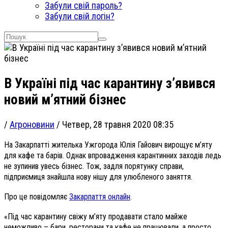
Забули свій пароль?
Забули свій логін?
В Україні під час карантину з’явився
новий м’ятний бізнес
/
Агроновини
/
Четвер, 28 травня 2020 08:35
На Закарпатті жителька Ужгорода Юлія Гайович вирощує м’яту
для кафе та барів. Однак впровадження карантинних заходів ледь
не зупинив увесь бізнес. Тож, задля порятунку справи,
підприємиця знайшла нову нішу для улюбленого заняття.
Про це повідомляє
Закарпаття онлайн
.
«
Під час карантину свіжу м’яту продавати стало майже
неможливо – бари, ресторани та кафе не працювали, а просто