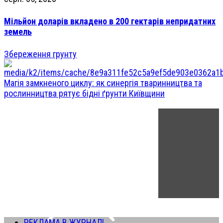
Мільйон доларів вкладено в 200 гектарів непридатних
земель
Збереження грунту
Магія замкненого циклу: як синергія тваринництва та
рослинництва рятує бідні ґрунти Київщини
РЕКЛАМА В ЖУРНАЛІ