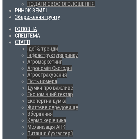
ПОДАТИ СВОЄ ОГОЛОШЕННЯ
РИНОК ЗЕМЛІ
Збереження грунту
ГОЛОВНА
СПЕЦТЕМА
СТАТТІ
Ідеї & тренди
Інфраструктура ринку
Агромаркетинг
Агрономія Сьогодні
Агрострахування
Гість номера
Думки про важливе
Економічний гектар
Експертна думка
Життєве середовище
Зберігання
Кермо керівника
Механізація АПК
Питання бухгалтерії