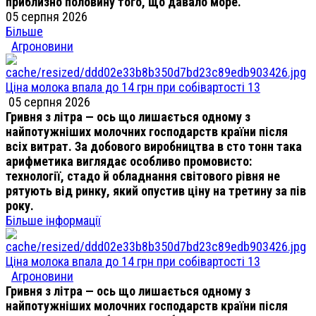
приблизно половину того, що давало море.
05 серпня 2026
Більше
Агроновини
Ціна молока впала до 14 грн при собівартості 13
05 серпня 2026
Гривня з літра — ось що лишається одному з
найпотужніших молочних господарств країни після
всіх витрат. За добового виробництва в сто тонн така
арифметика виглядає особливо промовисто:
технології, стадо й обладнання світового рівня не
рятують від ринку, який опустив ціну на третину за пів
року.
Більше інформації
Ціна молока впала до 14 грн при собівартості 13
Агроновини
Гривня з літра — ось що лишається одному з
найпотужніших молочних господарств країни після