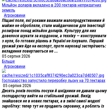
Мільйон доларів вкладено в 200 гектарів непридатних
земель
Агроновини
Піщані поля, які роками вважали малопродуктивними й
майже не обробляли, стали майданчиком для інвестиції
розміром понад мільйон доларів. Культуру для них
довелося шукати за кордоном, а техніку — конструювати
з нуля, бо готових рішень в Україні не існувало. Перший
урожай уже йде на експорт, проте науковці застерігають:
вкладення повертаються не ...
05 серпня 2026
Більше
Агроновини
Господарство запустило переробку льону на 70 гектарах
05 серпня 2026
Десять років поспіль посухи й шкідники не давали цьому
господарству вийти на стабільний урожай. Вихід
знайшовся не в нових гектарах, а в зміні самої моделі
заробітку: тепер тут не продають сировину, а роблять із