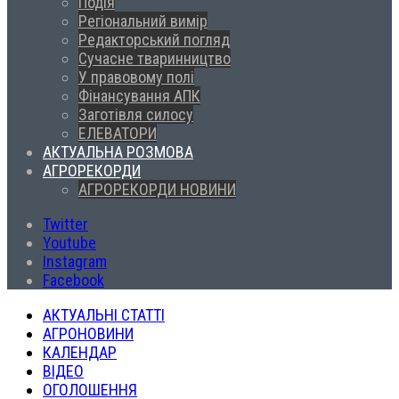
Подія
Регіональний вимір
Редакторський погляд
Сучасне тваринництво
У правовому полі
Фінансування АПК
Заготівля силосу
ЕЛЕВАТОРИ
АКТУАЛЬНА РОЗМОВА
АГРОРЕКОРДИ
АГРОРЕКОРДИ НОВИНИ
Twitter
Youtube
Instagram
Facebook
АКТУАЛЬНІ СТАТТІ
АГРОНОВИНИ
КАЛЕНДАР
ВІДЕО
ОГОЛОШЕННЯ