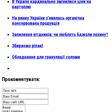
В Україні кардинально змінилися ціни на
картоплю
На ринку України з’явилась органічна
консервована продукція
Запилення ягідників: чи люблять бджоли лохину?
Збираємо ріпак!
Обладнання для грануляції соломи
Прокоментувати: