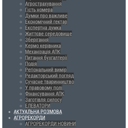
Агрострахування
Гість номера
Думки про важливе
Економічний гектар
Експертна думка
Життєве середовище
Зберігання
Кермо керівника
Механізація АПК
Питання бухгалтерії
Подія
Регіональний вимір
Редакторський погляд
Сучасне тваринництво
У правовому полі
Фінансування АПК
Заготівля силосу
ЕЛЕВАТОРИ
АКТУАЛЬНА РОЗМОВА
АГРОРЕКОРДИ
АГРОРЕКОРДИ НОВИНИ