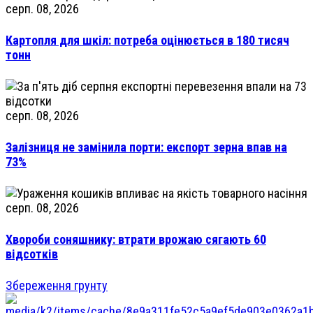
серп. 08, 2026
Картопля для шкіл: потреба оцінюється в 180 тисяч
тонн
серп. 08, 2026
Залізниця не замінила порти: експорт зерна впав на
73%
серп. 08, 2026
Хвороби соняшнику: втрати врожаю сягають 60
відсотків
Збереження грунту