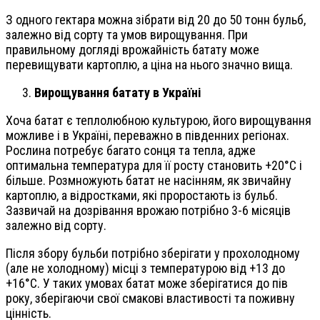
З одного гектара можна зібрати від 20 до 50 тонн бульб,
залежно від сорту та умов вирощування. При
правильному догляді врожайність батату може
перевищувати картоплю, а ціна на нього значно вища.
Вирощування батату в Україні
Хоча батат є теплолюбною культурою, його вирощування
можливе і в Україні, переважно в південних регіонах.
Рослина потребує багато сонця та тепла, адже
оптимальна температура для її росту становить +20°C і
більше. Розмножують батат не насінням, як звичайну
картоплю, а відростками, які проростають із бульб.
Зазвичай на дозрівання врожаю потрібно 3-6 місяців
залежно від сорту.
Після збору бульби потрібно зберігати у прохолодному
(але не холодному) місці з температурою від +13 до
+16°C. У таких умовах батат може зберігатися до пів
року, зберігаючи свої смакові властивості та поживну
цінність.