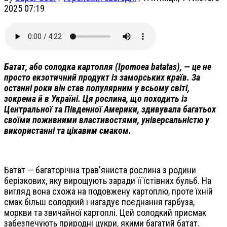
2025 07:19
Батат, або солодка картопля (Ipomoea batatas), — це не
просто екзотичний продукт із заморських країв. За
останні роки він став популярним у всьому світі,
зокрема й в Україні. Ця рослина, що походить із
Центральної та Південної Америки, здивувала багатьох
своїми поживними властивостями, універсальністю у
використанні та цікавим смаком.
Батат — багаторічна трав'яниста рослина з родини
берізкових, яку вирощують заради її їстівних бульб. На
вигляд вона схожа на подовжену картоплю, проте їхній
смак більш солодкий і нагадує поєднання гарбуза,
моркви та звичайної картоплі. Цей солодкий присмак
забезпечують природні цукри, якими багатий батат.