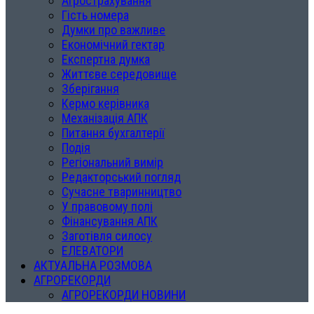
Агрострахування
Гість номера
Думки про важливе
Економічний гектар
Експертна думка
Життєве середовище
Зберігання
Кермо керівника
Механізація АПК
Питання бухгалтерії
Подія
Регіональний вимір
Редакторський погляд
Сучасне тваринництво
У правовому полі
Фінансування АПК
Заготівля силосу
ЕЛЕВАТОРИ
АКТУАЛЬНА РОЗМОВА
АГРОРЕКОРДИ
АГРОРЕКОРДИ НОВИНИ