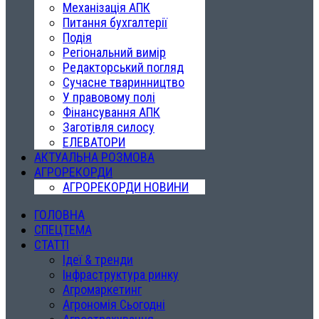
Механізація АПК
Питання бухгалтерії
Подія
Регіональний вимір
Редакторський погляд
Сучасне тваринництво
У правовому полі
Фінансування АПК
Заготівля силосу
ЕЛЕВАТОРИ
АКТУАЛЬНА РОЗМОВА
АГРОРЕКОРДИ
АГРОРЕКОРДИ НОВИНИ
ГОЛОВНА
СПЕЦТЕМА
СТАТТІ
Ідеї & тренди
Інфраструктура ринку
Агромаркетинг
Агрономія Сьогодні