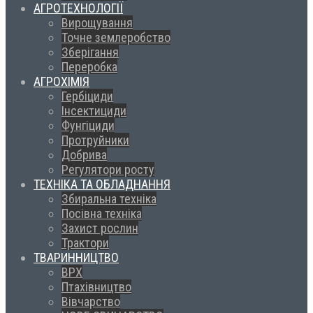
АГРОТЕХНОЛОГІЇ
Вирощування
Точне землеробство
Зберігання
Переробка
АГРОХІМІЯ
Гербіциди
Інсектициди
Фунгіциди
Протруйники
Добрива
Регулятори росту
ТЕХНІКА ТА ОБЛАДНАННЯ
Збиральна техніка
Посівна техніка
Захист рослин
Трактори
ТВАРИННИЦТВО
ВРХ
Птахівництво
Вівчарство