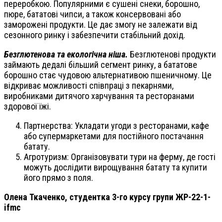
переробкою. Популярними є сушені снеки, борошно,
пюре, бататові чипси, а також консервовані або
заморожені продукти. Це дає змогу не залежати від
сезонного ринку і забезпечити стабільний дохід.
Безглютенова та екологічна ніша.
Безглютенові продукти
займають дедалі більший сегмент ринку, а бататове
борошно стає чудовою альтернативою пшеничному. Це
відкриває можливості співпраці з пекарнями,
виробниками дитячого харчування та ресторанами
здорової їжі.
Партнерства: Укладати угоди з ресторанами, кафе
або супермаркетами для постійного постачання
батату.
Агротуризм: Організовувати тури на ферму, де гості
можуть дослідити вирощування батату та купити
його прямо з поля.
Олена Ткаченко, студентка 3-го курсу групи ЖР-22-1-
ifmc