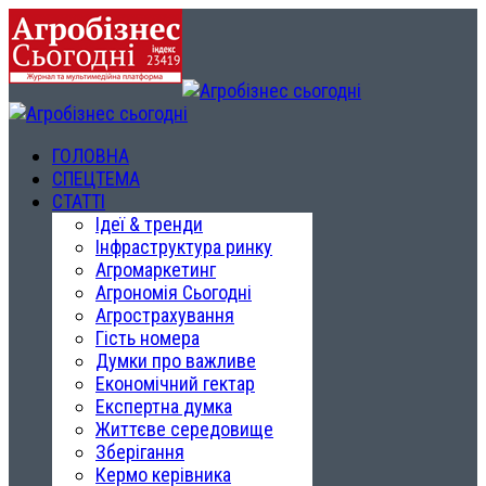
ГОЛОВНА
СПЕЦТЕМА
СТАТТІ
Ідеї & тренди
Інфраструктура ринку
Агромаркетинг
Агрономія Сьогодні
Агрострахування
Гість номера
Думки про важливе
Економічний гектар
Експертна думка
Життєве середовище
Зберігання
Кермо керівника