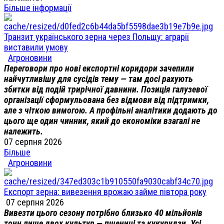
Більше інформації
Транзит українського зерна через Польщу: аграрії
виставили умову
Агроновини
Переговори про нові експортні коридори зачепили
найчутливішу для сусідів тему — там досі рахують
збитки від подій трирічної давнини. Позиція галузевої
організації сформульована без відмови від підтримки,
але з чіткою вимогою. А профільні аналітики додають до
цього ще один чинник, який до економіки взагалі не
належить.
07 серпня 2026
Більше
Агроновини
Експорт зерна: вивезення врожаю займе півтора року
07 серпня 2026
Вивезти цього сезону потрібно близько 40 мільйонів
тонн лише двох культур — пшениці та кукурудзи. Усі