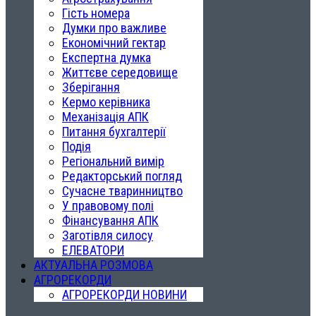
Гість номера
Думки про важливе
Економічний гектар
Експертна думка
Життєве середовище
Зберігання
Кермо керівника
Механізація АПК
Питання бухгалтерії
Подія
Регіональний вимір
Редакторський погляд
Сучасне тваринництво
У правовому полі
Фінансування АПК
Заготівля силосу
ЕЛЕВАТОРИ
АКТУАЛЬНА РОЗМОВА
АГРОРЕКОРДИ
АГРОРЕКОРДИ НОВИНИ