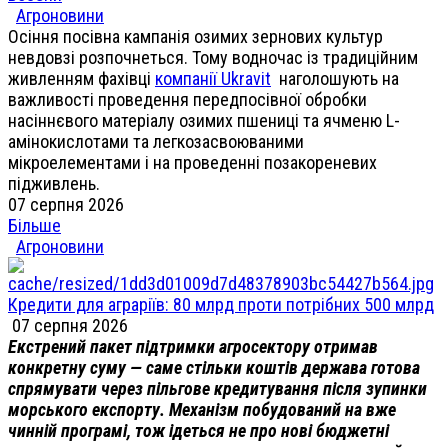
Агроновини
Осіння посівна кампанія озимих зернових культур
невдовзі розпочнеться. Тому водночас із традиційним
живленням фахівці
компанії Ukravit
наголошують на
важливості проведення передпосівної обробки
насіннєвого матеріалу озимих пшениці та ячменю L-
амінокислотами та легкозасвоюваними
мікроелементами і на проведенні позакореневих
підживлень.
07 серпня 2026
Більше
Агроновини
Кредити для аграріїв: 80 млрд проти потрібних 500 млрд
07 серпня 2026
Екстрений пакет підтримки агросектору отримав
конкретну суму — саме стільки коштів держава готова
спрямувати через пільгове кредитування після зупинки
морського експорту. Механізм побудований на вже
чинній програмі, тож ідеться не про нові бюджетні