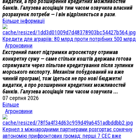
видатки, а про розширення кредитних можливостей
банків. Галузева асоціація тим часом озвучила власний
розрахунок потреби — і він відрізняється в рази
.
Більше інформації
Кредити для аграріїв: 80 млрд проти потрібних 500 млрд
Агроновини
Екстрений пакет підтримки агросектору отримав
конкретну суму — саме стільки коштів держава готова
спрямувати через пільгове кредитування після зупинки
морського експорту. Механізм побудований на вже
чинній програмі, тож ідеться не про нові бюджетні
видатки, а про розширення кредитних можливостей
банків. Галузева асоціація тим часом озвучила ...
07 серпня 2026
Більше
Агроновини
Кернел з міжнародними партнерами розгортає сонячну
автономію прифронтових громад: перші 7 СЕС вже