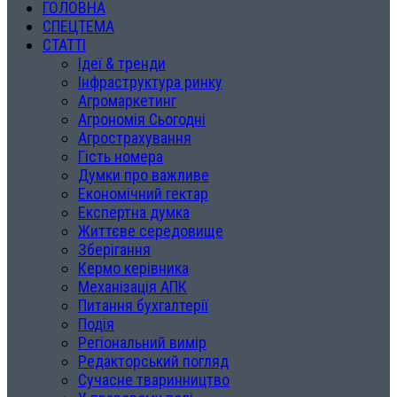
ГОЛОВНА
СПЕЦТЕМА
СТАТТІ
Ідеї & тренди
Інфраструктура ринку
Агромаркетинг
Агрономія Сьогодні
Агрострахування
Гість номера
Думки про важливе
Економічний гектар
Експертна думка
Життєве середовище
Зберігання
Кермо керівника
Механізація АПК
Питання бухгалтерії
Подія
Регіональний вимір
Редакторський погляд
Сучасне тваринництво