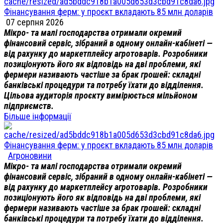
Фінансування ферм: у проєкт вкладають 85 млн доларів
07 серпня 2026
Мікро- та малі господарства отримали окремий
фінансовий сервіс, зібраний в одному онлайн-кабінеті —
від рахунку до маркетплейсу агротоварів. Розробники
позиціонують його як відповідь на дві проблеми, які
фермери називають частіше за брак грошей: складні
банківські процедури та потребу їхати до відділення.
Цільова аудиторія проєкту вимірюється мільйоном
підприємств.
Більше інформації
Фінансування ферм: у проєкт вкладають 85 млн доларів
Агроновини
Мікро- та малі господарства отримали окремий
фінансовий сервіс, зібраний в одному онлайн-кабінеті —
від рахунку до маркетплейсу агротоварів. Розробники
позиціонують його як відповідь на дві проблеми, які
фермери називають частіше за брак грошей: складні
банківські процедури та потребу їхати до відділення.