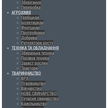
Зберігання
Переробка
АГРОХІМІЯ
Гербіциди
Інсектициди
Фунгіциди
Протруйники
Добрива
Регулятори росту
ТЕХНІКА ТА ОБЛАДНАННЯ
Збиральна техніка
Посівна техніка
Захист рослин
Трактори
ТВАРИННИЦТВО
ВРХ
Птахівництво
Вівчарство
НОВЕ СВИНАРСТВО
Сучасне свинарство
Бджільництво