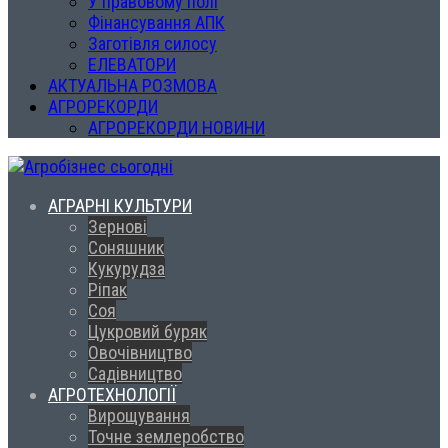
У правовому полі
Фінансування АПК
Заготівля силосу
ЕЛЕВАТОРИ
АКТУАЛЬНА РОЗМОВА
АГРОРЕКОРДИ
АГРОРЕКОРДИ НОВИНИ
АГРАРНІ КУЛЬТУРИ
Зернові
Соняшник
Кукурудза
Ріпак
Соя
Цукровий буряк
Овочівництво
Садівництво
АГРОТЕХНОЛОГІЇ
Вирощування
Точне землеробство