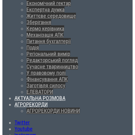
Економічний гектар
Експертна думка
Життєве середовище
Зберігання
Кермо керівника
Механізація АПК
Питання бухгалтерії
Подія
Регіональний вимір
Редакторський погляд
Сучасне тваринництво
У правовому полі
Фінансування АПК
Заготівля силосу
ЕЛЕВАТОРИ
АКТУАЛЬНА РОЗМОВА
АГРОРЕКОРДИ
АГРОРЕКОРДИ НОВИНИ
Twitter
Youtube