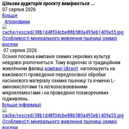
Цільова аудиторія проєкту вимірюється ...
07 серпня 2026
Більше
Агроновини
Особливості мінерального живлення пшениці озимої
восени
07 серпня 2026
Осіння посівна кампанія озимих зернових культур
невдовзі розпочнеться. Тому водночас із традиційним
живленням фахівці
компанії Ukravit
наголошують на
важливості проведення передпосівної обробки
насіннєвого матеріалу озимих пшениці та ячменю L-
амінокислотами та легкозасвоюваними
мікроелементами і на проведенні позакореневих
підживлень.
Більше інформації
Особливості мінерального живлення пшениці озимої
восени