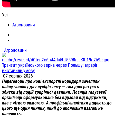
Усі
Агроновини
Агроновини
Транзит українського зерна через Польщу: аграрії
виставили умову
07 серпня 2026
Переговори про нові експортні коридори зачепили
найчутливішу для сусідів тему — там досі рахують
збитки від подій трирічної давнини. Позиція галузевої
організації сформульована без відмови від підтримки,
але з чіткою вимогою. А профільні аналітики додають до
цього ще один чинник, який до економіки взагалі не
належить.