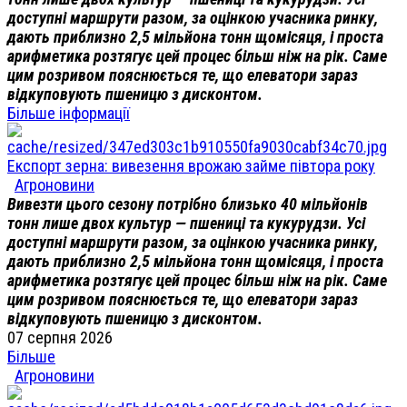
доступні маршрути разом, за оцінкою учасника ринку,
дають приблизно 2,5 мільйона тонн щомісяця, і проста
арифметика розтягує цей процес більш ніж на рік. Саме
цим розривом пояснюється те, що елеватори зараз
відкуповують пшеницю з дисконтом.
Більше інформації
Експорт зерна: вивезення врожаю займе півтора року
Агроновини
Вивезти цього сезону потрібно близько 40 мільйонів
тонн лише двох культур — пшениці та кукурудзи. Усі
доступні маршрути разом, за оцінкою учасника ринку,
дають приблизно 2,5 мільйона тонн щомісяця, і проста
арифметика розтягує цей процес більш ніж на рік. Саме
цим розривом пояснюється те, що елеватори зараз
відкуповують пшеницю з дисконтом.
07 серпня 2026
Більше
Агроновини