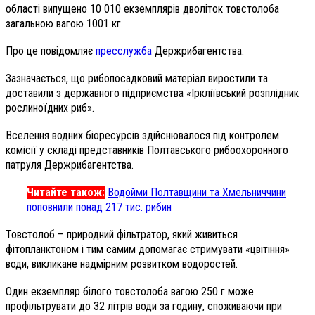
області випущено 10 010 екземплярів дволіток товстолоба
загальною вагою 1001 кг.
Про це повідомляє
пресслужба
Держрибагентства.
Зазначається, що рибопосадковий матеріал виростили та
доставили з державного підприємства «Іркліївський розплідник
рослиноїдних риб».
Вселення водних біоресурсів здійснювалося під контролем
комісії у складі представників Полтавського рибоохоронного
патруля Держрибагентства.
Читайте також:
Водойми Полтавщини та Хмельниччини
поповнили понад 217 тис. рибин
Товстолоб – природний фільтратор, який живиться
фітопланктоном і тим самим допомагає стримувати «цвітіння»
води, викликане надмірним розвитком водоростей.
Один екземпляр білого товстолоба вагою 250 г може
профільтрувати до 32 літрів води за годину, споживаючи при