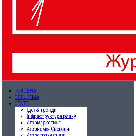
ГОЛОВНА
СПЕЦТЕМА
СТАТТІ
Ідеї & тренди
Інфраструктура ринку
Агромаркетинг
Агрономія Сьогодні
Агрострахування