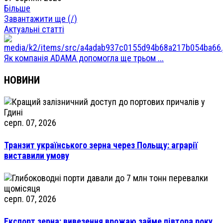
Більше
Завантажити ще (
/
)
Актуальні статті
Як компанія ADAMA допомогла ще трьом ...
НОВИНИ
серп. 07, 2026
Транзит українського зерна через Польщу: аграрії
виставили умову
серп. 07, 2026
Експорт зерна: вивезення врожаю займе півтора року