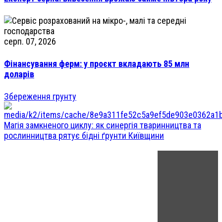
серп. 07, 2026
Фінансування ферм: у проєкт вкладають 85 млн
доларів
Збереження грунту
Магія замкненого циклу: як синергія тваринництва та
рослинництва рятує бідні ґрунти Київщини