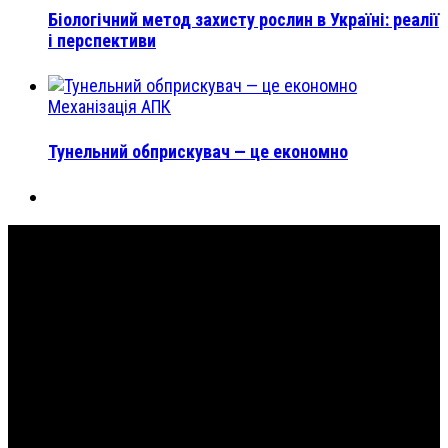
Біологічний метод захисту рослин в Україні: реалії
і перспективи
Механізація АПК
Тунельний обприскувач — це економно