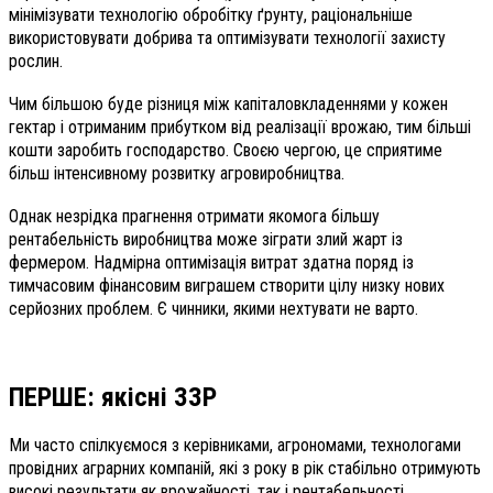
мінімізувати технологію обробітку ґрунту, раціональніше
використовувати добрива та оптимізувати технології захисту
рослин.
Чим більшою буде різниця між капіталовкладеннями у кожен
гектар і отриманим прибутком від реалізації врожаю, тим більші
кошти заробить господарство. Своєю чергою, це сприятиме
більш інтенсивному розвитку агровиробництва.
Однак незрідка прагнення отримати якомога більшу
рентабельність виробництва може зіграти злий жарт із
фермером. Надмірна оптимізація витрат здатна поряд із
тимчасовим фінансовим виграшем створити цілу низку нових
серйозних проблем. Є чинники, якими нехтувати не варто.
ПЕРШЕ: якісні ЗЗР
Ми часто спіл­куємося з ке­рів­никами, агрономами, технологами
провідних аграрних компаній, які з року в рік стабільно отримують
високі результати як врожайності, так і рентабельності