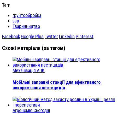
Теги
грунтообробка
ззр
Тваринництво
Facebook
Google Plus
Twitter
Linkedin
Pinterest
Схожі матеріали (за тегом)
Механізація АПК
Мобільні заправні станції для ефективного
використання пестицидів
Агрономія Сьогодні