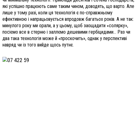
які успішно працюють саме таким чином, доводять, що варто. Але
лише у тому разі, коли ця технологія є по-справжньому
ефективною і напрацьовується впродовж багатьох років. А не так:
минулого року ми орали, а у цьому, щоб заощадити «солярку»,
посіємо все в стерню і заллємо дешевими гербіцидами… Раз чи
два така технологія може й «проскочить», однак у перспективі
навряд чи із того вийде щось путнє.