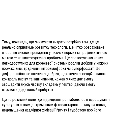
Тому, вочевидь, що знижувати витрати потрібно там, де це
реально сприятиме розвитку технології. Це чітко розраховане
внесення якісних препаратів у нижчих нормах із профілактичною
метою — на випередження проблеми. Це застосування нових
легкодоступних для кореневої системи рослин добрив у нижчих
нормах, аніж традиційні нітроамофоска чи суперфосфат. Це
диференційоване внесення добрив, відключення секцій сівалок,
контроль висіву та інші чинники, кожен з яких дає змогу
заощадити якусь частку вкладень у гектар, даючи змогу
отримати додатковий прибуток.
Це і є реальний шлях до підвищення рентабельності вирощування
культур: із чітким дотриманням фітосанітарного стану на полях,
недопущення надмірної хімізації ґрунту і турботою про його