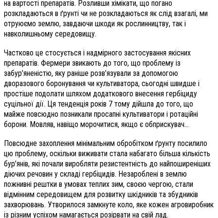
на вартості препаратів. Розливши хімікати, що погано
розкладаються в ґрунті чи не розкладаються як слід взагалі, ми
отруюємо землю, завдаючи шкоди як рослинництву, так і
навколишньому середовищу.
Частково це стосується
і надмірного застосування якісних
препаратів. Фермери звикають до того, що проблему із
забур’яненістю, яку раніше розв’язували за допомогою
дворазового боронування чи культиватора, сьогодні швидше і
простіше подолати шляхом додаткового внесення гербіциду
суцільної дії. Ця тенденція років 7 тому дійшла до того, що
майже повсюдно позникали просапні культиватори і ротаційні
борони. Мовляв, навіщо морочитися, якщо є обприскувач…
Повсюдне захоплення мінімальним обробітком ґрунту посилило
цю проблему, оскільки виживати стала набагато більша кількість
бур’янів, які почали виробляти резистентність до найпоширеніших
діючих речовин у складі гербіцидів. Незароблені в землю
пожнивні рештки в умовах теплих зим, своєю чергою, стали
відмінним середовищем для розвитку шкідників та збудників
захворювань. Утворилося замкнуте коло, яке кожен агровиробник
із різним успіхом намагається розірвати на свій лад.