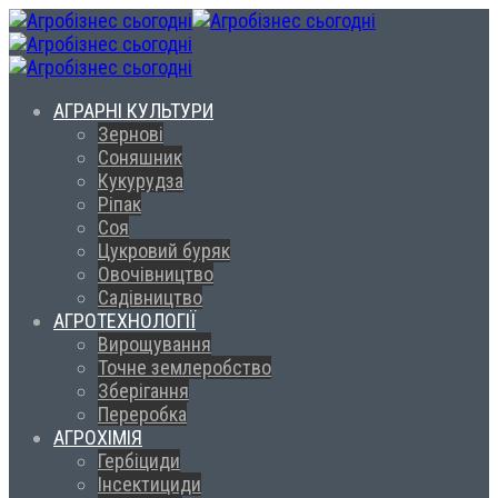
АГРАРНІ КУЛЬТУРИ
Зернові
Соняшник
Кукурудза
Ріпак
Соя
Цукровий буряк
Овочівництво
Садівництво
АГРОТЕХНОЛОГІЇ
Вирощування
Точне землеробство
Зберігання
Переробка
АГРОХІМІЯ
Гербіциди
Інсектициди