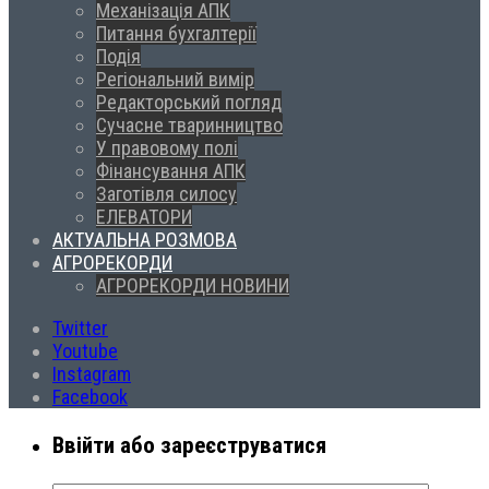
Механізація АПК
Питання бухгалтерії
Подія
Регіональний вимір
Редакторський погляд
Сучасне тваринництво
У правовому полі
Фінансування АПК
Заготівля силосу
ЕЛЕВАТОРИ
АКТУАЛЬНА РОЗМОВА
АГРОРЕКОРДИ
АГРОРЕКОРДИ НОВИНИ
Twitter
Youtube
Instagram
Facebook
Ввійти або зареєструватися