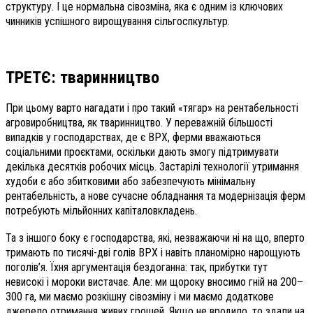
структуру. І це нормальна сівозміна, яка є одним із ключових
чинників успішного вирощування сільгоспкультур.
ТРЕТЄ: тваринництво
При цьому варто нагадати і про такий «тягар» на рентабельності
агровиробництва, як тваринництво. У переважній більшості
випадків у господарствах, де є ВРХ, ферми вважаються
соціальними проєктами, оскільки дають змогу підтримувати
декілька десятків робочих місць. Застарілі технології утримання
худоби є або збитковими або забезпечують мінімальну
рентабельність, а нове сучасне обладнання та модернізація ферм
потребують мільйонних капіталовкладень.
Та з іншого боку є господарства, які, незважаючи ні на що, вперто
тримають по тисячі-дві голів ВРХ і навіть планомірно нарощують
поголів’я. Їхня аргументація бездоганна: так, прибутки тут
невисокі і мороки вистачає. Але: ми щороку вносимо гній на 200–
300 га, ми маємо розкішну сівозміну і ми маємо додаткове
джерело отримання живих грошей. Якщо не вродило, то здали на