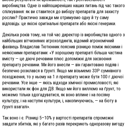
виробництва. Одне із найпоширеніших наших питань під час такого
спілкування: як ви ставитеся до вибору препаратів для захисту
рослин? Практично завжди ми отримуємо одну й ту саму
відповідь: це якісні оригінальні препарати або якісні генерики.
Декілька років тому, на той час директор із виробництва одного з
найбільших вітчизняних агрохолдингів, відомий агрономічний
фахівець Владислав Тютюнник пояснив різницю поміж якісними і
неякісними препаратами: «У хорошому препараті більша частина
вмісту — це діючі речовини плюс допоміжні для засвоєння
препарату речовини. Ми його внесли — він гарантовано подіяв і
безпечно розклався в ґрунті. Якщо ми візьмемо ЗЗР сумнівного
походження, то у ньому на 1 л препарату може бути 100 г діючої
речовини. Усе інше — якісь відходи хімічної промисловості, які
використали як фон для ДВ. Якщо ми його виллємо на ґрунт, то
можемо тільки здогадуватися, як воно вплине і на посіяну
культуру, і на наступні культури, і, накопичуючись, — на біоту в
ґрунті взагалі».
Так воно і є. Різниці 5–10% у вартості препаратів спроможні
завдати збитків, які у багато разів перекриють одноразову вигоду