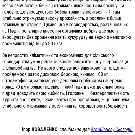
м’ясо пару сотень бичків і отримали якісь кошти на посівну. Та
головне: де вирощуються бобові трави і вноситься гній, там
стабільно отримуємо високу врожайність, а рослини є більш
стійкими до стресів. Цікаво, що у господарствах, розташованих
на Півдні, регулярне внесення органічних добрив дає змогу
вирощувати без зрошення навіть кукурудзу на зерно з непоганою
врожайністю від 60 до 80 ц/га.
За непростих кліматичних та економічних для сільського
господарства умов рентабельність залежить від універсалізації
агровиробництва. Не варто сподіватися винятково на те, що ми
пройдемося разок дисковою бороною, кинемо 100 кг
нітроамофоски, заллємо усе дешевим гербіцидом і зберемо
понад 70 ц/га озимої пшениці. Такий підхід вже декілька років
підряд доводить свою хибність, і головне, — безперспективність.
Турбота про ґрунти, нехай навіть і про орендовані, — це запорука
стабільного отримання у рослинництві хорошої рентабельності.
Ігор КОВАЛЕНКО
,
спеціально для
Агробізнесу Сьогодні