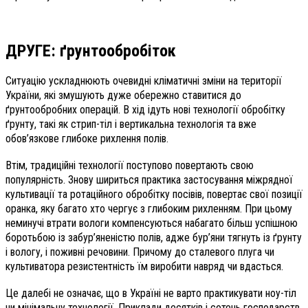
ДРУГЕ: ґрунтообробіток
Ситуацію усклад­нюють очевидні кліматичні зміни на території
України, які змушують дуже обережно ставитися до
ґрунтообробних операцій. В хід ідуть нові технології обробітку
ґрунту, такі як стрип-тіл і вертикальна технологія та вже
обов’язкове глибоке рихлення полів.
Втім, традиційні технології поступово повертають свою
популярність. Знову шириться практика застосування міжрядної
культивації та ротаційного обробітку посівів, повертає свої позиції
оранка, яку багато хто чергує з глибоким рихленням. При цьому
неминучі втрати вологи компенсуються набагато більш успішною
боротьбою із забур’яненістю полів, адже бур’яни тягнуть із ґрунту
і вологу, і поживні речовини. Причому до сталевого плуга чи
культиватора резистентність їм виробити навряд чи вдасться.
Це далебі не означає, що в Україні не варто практикувати ноу-тіл
чи мінімальну технології. Приклади десятків і сотень господарств,