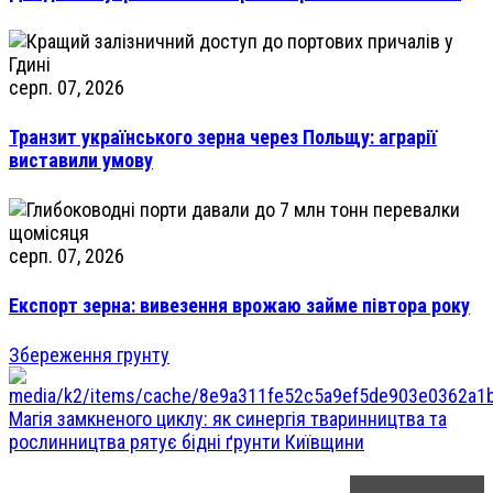
серп. 07, 2026
Транзит українського зерна через Польщу: аграрії
виставили умову
серп. 07, 2026
Експорт зерна: вивезення врожаю займе півтора року
Збереження грунту
Магія замкненого циклу: як синергія тваринництва та
рослинництва рятує бідні ґрунти Київщини