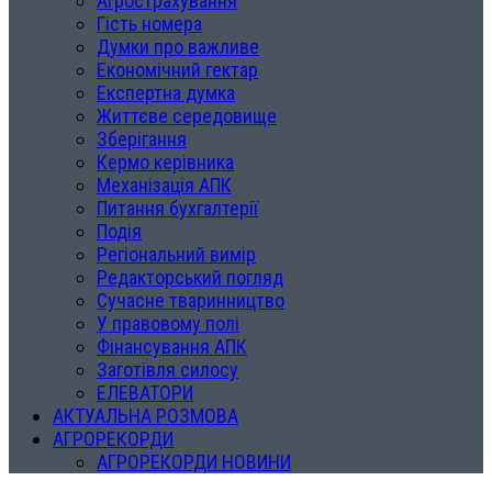
Агрострахування
Гість номера
Думки про важливе
Економічний гектар
Експертна думка
Життєве середовище
Зберігання
Кермо керівника
Механізація АПК
Питання бухгалтерії
Подія
Регіональний вимір
Редакторський погляд
Сучасне тваринництво
У правовому полі
Фінансування АПК
Заготівля силосу
ЕЛЕВАТОРИ
АКТУАЛЬНА РОЗМОВА
АГРОРЕКОРДИ
АГРОРЕКОРДИ НОВИНИ