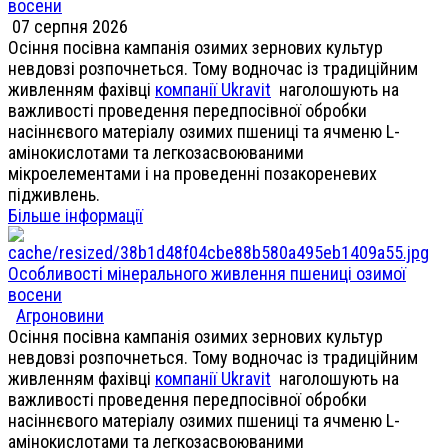
восени
07 серпня 2026
Осіння посівна кампанія озимих зернових культур
невдовзі розпочнеться. Тому водночас із традиційним
живленням фахівці
компанії Ukravit
наголошують на
важливості проведення передпосівної обробки
насіннєвого матеріалу озимих пшениці та ячменю L-
амінокислотами та легкозасвоюваними
мікроелементами і на проведенні позакореневих
підживлень.
Більше інформації
Особливості мінерального живлення пшениці озимої
восени
Агроновини
Осіння посівна кампанія озимих зернових культур
невдовзі розпочнеться. Тому водночас із традиційним
живленням фахівці
компанії Ukravit
наголошують на
важливості проведення передпосівної обробки
насіннєвого матеріалу озимих пшениці та ячменю L-
амінокислотами та легкозасвоюваними