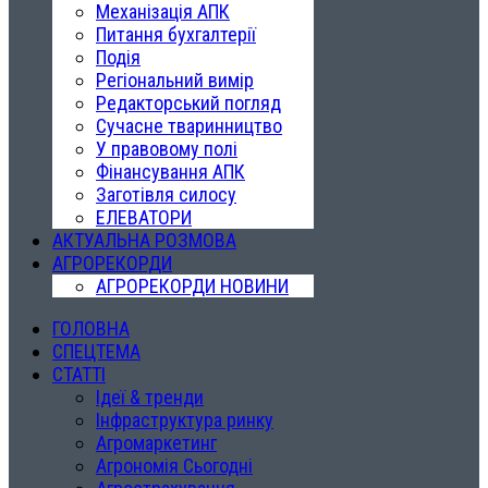
Механізація АПК
Питання бухгалтерії
Подія
Регіональний вимір
Редакторський погляд
Сучасне тваринництво
У правовому полі
Фінансування АПК
Заготівля силосу
ЕЛЕВАТОРИ
АКТУАЛЬНА РОЗМОВА
АГРОРЕКОРДИ
АГРОРЕКОРДИ НОВИНИ
ГОЛОВНА
СПЕЦТЕМА
СТАТТІ
Ідеї & тренди
Інфраструктура ринку
Агромаркетинг
Агрономія Сьогодні