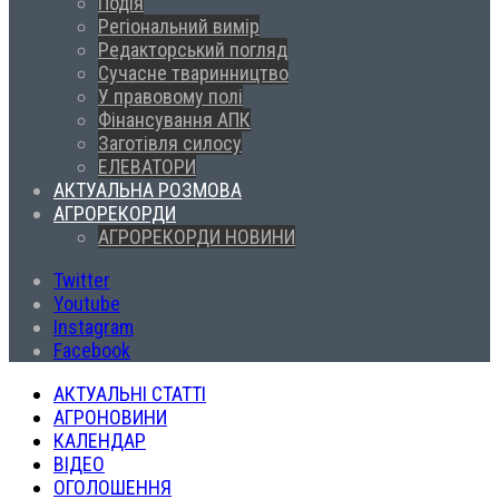
Подія
Регіональний вимір
Редакторський погляд
Сучасне тваринництво
У правовому полі
Фінансування АПК
Заготівля силосу
ЕЛЕВАТОРИ
АКТУАЛЬНА РОЗМОВА
АГРОРЕКОРДИ
АГРОРЕКОРДИ НОВИНИ
Twitter
Youtube
Instagram
Facebook
АКТУАЛЬНІ СТАТТІ
АГРОНОВИНИ
КАЛЕНДАР
ВІДЕО
ОГОЛОШЕННЯ