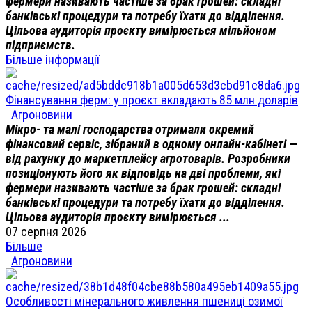
фермери називають частіше за брак грошей: складні
банківські процедури та потребу їхати до відділення.
Цільова аудиторія проєкту вимірюється мільйоном
підприємств.
Більше інформації
Фінансування ферм: у проєкт вкладають 85 млн доларів
Агроновини
Мікро- та малі господарства отримали окремий
фінансовий сервіс, зібраний в одному онлайн-кабінеті —
від рахунку до маркетплейсу агротоварів. Розробники
позиціонують його як відповідь на дві проблеми, які
фермери називають частіше за брак грошей: складні
банківські процедури та потребу їхати до відділення.
Цільова аудиторія проєкту вимірюється ...
07 серпня 2026
Більше
Агроновини
Особливості мінерального живлення пшениці озимої