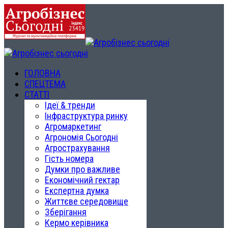
ГОЛОВНА
СПЕЦТЕМА
СТАТТІ
Ідеї & тренди
Інфраструктура ринку
Агромаркетинг
Агрономія Сьогодні
Агрострахування
Гість номера
Думки про важливе
Економічний гектар
Експертна думка
Життєве середовище
Зберігання
Кермо керівника