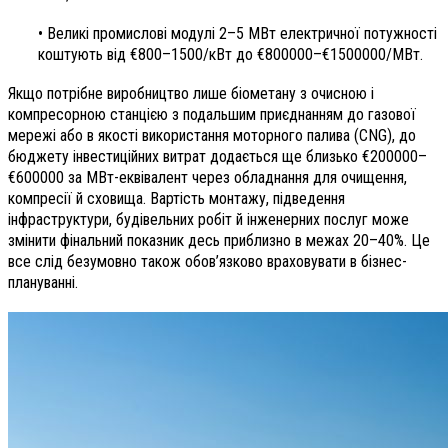
• Великі промислові модулі 2–5 МВт електричної потужності
коштують від €800–1500/кВт до €800000–€1500000/МВт.
Якщо потрібне виробництво лише біометану з очисною і
компресорною станцією з подальшим приєднанням до газової
мережі або в якості використання моторного палива (CNG), до
бюджету інвестиційних витрат додається ще близько €200000–
€600000 за МВт-еквівалент через обладнання для очищення,
компресії й сховища. Вартість монтажу, підведення
інфраструктури, будівельних робіт й інженерних послуг може
змінити фінальний показник десь приблизно в межах 20–40%. Це
все слід безумовно також обов’язково враховувати в бізнес-
плануванні.