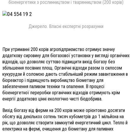
біоенергетики з рослинництвом і тваринництвом (200 корів)
Джерело. Власні експертні розрахунки
При утриманні 200 корів агропідприємство отримує значну
додаткову сировину для біогазової установки у вигляді органічних
відходів, що дозволяє суттєво підвищити вихід біогазу без
збільшення посівних площ. Органічні відходи разом із силосом
кукурудзи й соломою дають стабільніший режим завантаження в
біореактор і підвищують виробництво біометану для
забезпечення паливом техніки та опалення. В процесі
біоенергетної переробки органічних відходів отримують крім
енергії додатково цінні екологічно чисті біодобрива.
Вихід біогазу від ферми на 200 корів може орієнтовно досягати
обсягу від декількох сотень тисяч кубометрів до 1 мільйона на
рік, що дозволяє створити замкнутий енергетичний цикл. Тепло й
електрика на фермі, очищення до біометану для паливних