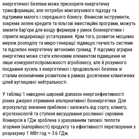
енергетичної безпеки може прискорити енергетичну
трансформацію, але потребує міжгалузевого підходу та
підтримки малого і середнього бізнесу. Фінансові інструменти,
зокрема зелені кредити та пільгові інвестиційні програми, можуть
знизити бар’єри для входу фермерів у ринок біоенергетики і
сприяти модернізації устаткування. Крім того, розвиток місцевих
мереж розподілу та мікро-генерації підвищує гнучкість системи
та підсилює енергетичну автономію громад. У підсумку аграрна
енергетика може стати ключовим елементом підвищення не
лише конкурентоспроможності агробізнесу, але й розумного
поєднання зусиль з енергетичної і продовольчої безпеки зі
сталим економічним розвитком в рамках досягнення кліматичних
цілей вуглецевої нейтральності.
У таблиці 1 наведено широкий діапазон енергоефективності
різних джерел отримання альтернативної біоенергетики. Для
агрокультур значення приблизні і залежать від сорту, клімату,
агротехнологій та ступеня висушування рослинної сировини.
Конверсія в ГДж зроблена з урахуванням типової теплоти
згоряння (калорійності) продукту та ефективності перетворення з
розрахунку 1 МВт·год ≈ 3.6 ГДж.