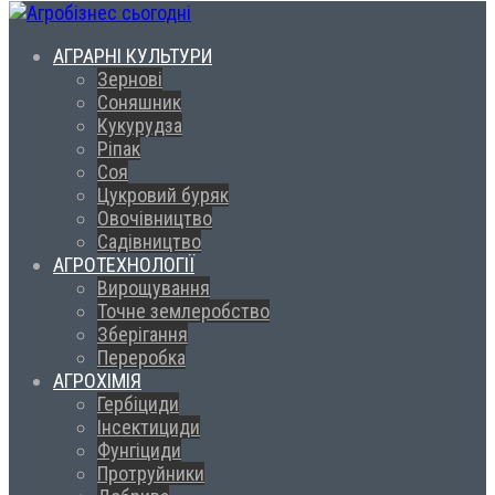
АГРАРНІ КУЛЬТУРИ
Зернові
Соняшник
Кукурудза
Ріпак
Соя
Цукровий буряк
Овочівництво
Садівництво
АГРОТЕХНОЛОГІЇ
Вирощування
Точне землеробство
Зберігання
Переробка
АГРОХІМІЯ
Гербіциди
Інсектициди
Фунгіциди
Протруйники