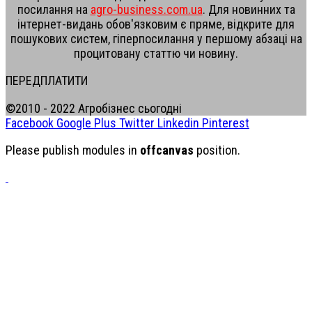
посилання на
agro-business.com.ua
. Для новинних та
інтернет-видань обов'язковим є пряме, відкрите для
пошукових систем, гіперпосилання у першому абзаці на
процитовану статтю чи новину.
ПЕРЕДПЛАТИТИ
©2010 - 2022 Агробізнес сьогодні
Facebook
Google Plus
Twitter
Linkedin
Pinterest
Please publish modules in
offcanvas
position.