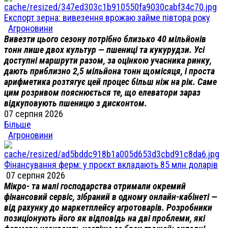
Експорт зерна: вивезення врожаю займе півтора року
Агроновини
Вивезти цього сезону потрібно близько 40 мільйонів
тонн лише двох культур — пшениці та кукурудзи. Усі
доступні маршрути разом, за оцінкою учасника ринку,
дають приблизно 2,5 мільйона тонн щомісяця, і проста
арифметика розтягує цей процес більш ніж на рік. Саме
цим розривом пояснюється те, що елеватори зараз
відкуповують пшеницю з дисконтом.
07 серпня 2026
Більше
Агроновини
Фінансування ферм: у проєкт вкладають 85 млн доларів
07 серпня 2026
Мікро- та малі господарства отримали окремий
фінансовий сервіс, зібраний в одному онлайн-кабінеті —
від рахунку до маркетплейсу агротоварів. Розробники
позиціонують його як відповідь на дві проблеми, які