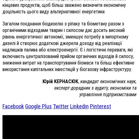
кінцевих продуктів, щоб більш зважено визначити економічну
доцільність цього виду альтернативної енергетики.
Загалом поєднання біодизелю з ріпаку та біометану разом з
органічними відходами тварин і силосом дає досить високий
рівень енергетичної автономії, зменшує потребу в імпортному
дизелі й створює додаткові джерела доходу від реалізації
надлишків палива або електроенергії. Є і логістичні переваги, які
включають централізований прийом органічних відходів й силосу,
зниження витрат на транспортування біомаси та більш ефективне
використання капітальних інвестицій у біогазову інфраструктуру.
Юрій КЕРНАСЮК
,
кандидат економічних наук,
експерт-дорадник з аудиту, економіки та
управління підприємствами
Facebook
Google Plus
Twitter
Linkedin
Pinterest