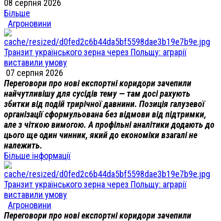
08 серпня 2026
Більше
Агроновини
Транзит українського зерна через Польщу: аграрії
виставили умову
07 серпня 2026
Переговори про нові експортні коридори зачепили
найчутливішу для сусідів тему — там досі рахують
збитки від подій трирічної давнини. Позиція галузевої
організації сформульована без відмови від підтримки,
але з чіткою вимогою. А профільні аналітики додають до
цього ще один чинник, який до економіки взагалі не
належить.
Більше інформації
Транзит українського зерна через Польщу: аграрії
виставили умову
Агроновини
Переговори про нові експортні коридори зачепили