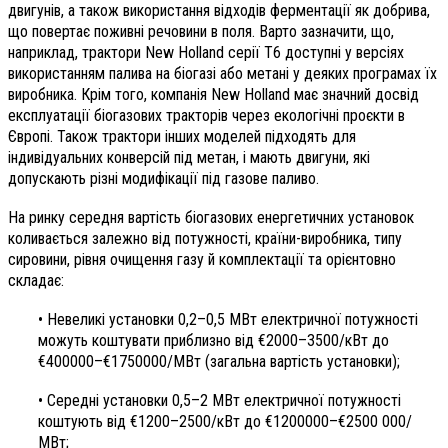
двигунів, а також використання відходів ферментації як добрива,
що повертає поживні речовини в поля. Варто зазначити, що,
наприклад, трактори New Holland серії T6 доступні у версіях
використанням палива на біогазі або метані у деяких програмах їх
виробника. Крім того, компанія New Holland має значний досвід
експлуатації біогазових тракторів через екологічні проєкти в
Європі. Також трактори інших моделей підходять для
індивідуальних конверсій під метан, і мають двигуни, які
допускають різні модифікації під газове паливо.
На ринку середня вартість біогазових енергетичних установок
коливається залежно від потужності, країни-виробника, типу
сировини, рівня очищення газу й комплектації та орієнтовно
складає:
• Невеликі установки 0,2–0,5 МВт електричної потужності
можуть коштувати приблизно від €2000–3500/кВт до
€400000–€1750000/МВт (загальна вартість установки);
• Середні установки 0,5–2 МВт електричної потужності
коштують від €1200–2500/кВт до €1200000–€2500 000/
МВт;