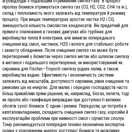
агровідходів з подальшим отриманням синтез-газу. В процесі
піролізу біомаси отримується синтез газ (CO, H2, CO2, CH4 та ін.),
склад і теплоємність якого залежать від температури й режиму
процесу. При вищих температурах зростає частка H2 і CO,
зменшується кількість смолистих конденсатів. Він придатний для
прямого спалювання в газових двигунах або турбінах для
виробництва тепла й електрики, але вимагає попереднього
очищення від смол, частинок, H2S і вологи для стабільної роботи
і захисту обладнання. Після очищення синтез газ може бути
перетворений у біометан через синтез метан або шляхом синтезу
в метанол і подальшого перетворення, чи використовуваний як
сировина для Fischer–Tropsch синтезу рідких палив, а також
виробництва водню. Ефективність і економічність системи
залежать від масштабів, доступності сировини, рівня очищення та
ринкових цін на енергію. Для малих і середніх господарств часто
більш привабливі прямі рішення, як, наприклад, біогаз, пелети, тоді
як піроліз або газифікація виправдані при доступності великих
обсягів сухої біомаси. Є однак і ризики. Передусім, це потреба в
капіталовкладеннях, складність очищення синтез газу, корозійні й
експлуатаційні проблеми при наявності смол і сірчистих сполук.
Тому рекомендується попередня техніко економічна експертна
оцінка з урахуванням аналізу доступної біомаси та можливих