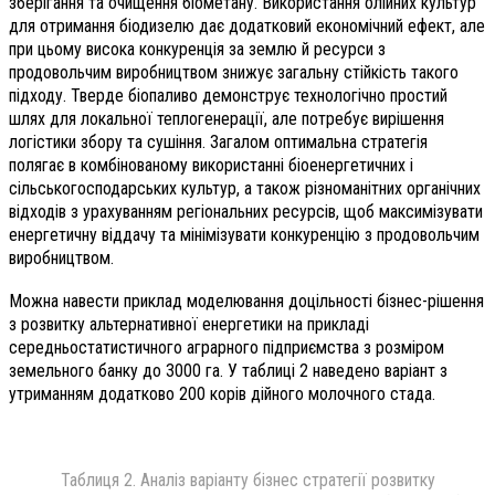
зберігання та очищення біометану. Використання олійних культур
для отримання біодизелю дає додатковий економічний ефект, але
при цьому висока конкуренція за землю й ресурси з
продовольчим виробництвом знижує загальну стійкість такого
підходу. Тверде біопаливо демонструє технологічно простий
шлях для локальної теплогенерації, але потребує вирішення
логістики збору та сушіння. Загалом оптимальна стратегія
полягає в комбінованому використанні біоенергетичних і
сільськогосподарських культур, а також різноманітних органічних
відходів з урахуванням регіональних ресурсів, щоб максимізувати
енергетичну віддачу та мінімізувати конкуренцію з продовольчим
виробництвом.
Можна навести приклад моделювання доцільності бізнес-рішення
з розвитку альтернативної енергетики на прикладі
середньостатистичного аграрного підприємства з розміром
земельного банку до 3000 га. У таблиці 2 наведено варіант з
утриманням додатково 200 корів дійного молочного стада.
Таблиця 2. Аналіз варіанту бізнес стратегії розвитку