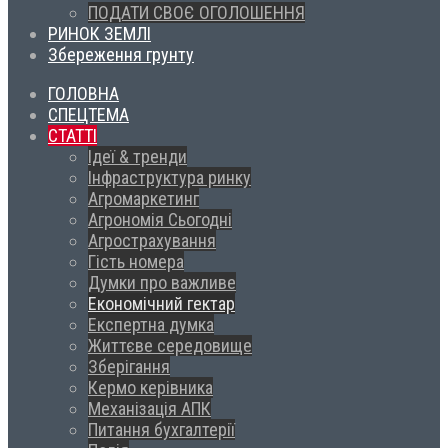
ПОДАТИ СВОЄ ОГОЛОШЕННЯ
РИНОК ЗЕМЛІ
Збереження грунту
ГОЛОВНА
СПЕЦТЕМА
СТАТТІ
Ідеї & тренди
Інфраструктура ринку
Агромаркетинг
Агрономія Сьогодні
Агрострахування
Гість номера
Думки про важливе
Економічний гектар
Експертна думка
Життєве середовище
Зберігання
Кермо керівника
Механізація АПК
Питання бухгалтерії