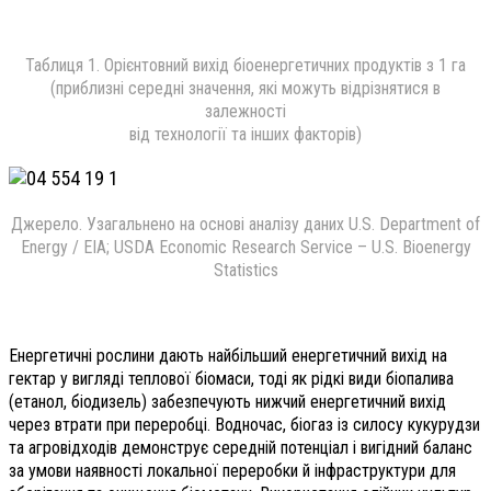
Таблиця 1. Орієнтовний вихід біоенергетичних продуктів з 1 га
(приблизні середні значення, які можуть відрізнятися в
залежності
від технології та інших факторів)
Джерело. Узагальнено на основі аналізу даних U.S. Department of
Energy / EIA; USDA Economic Research Service – U.S. Bioenergy
Statistics
Енергетичні рослини дають найбільший енергетичний вихід на
гектар у вигляді теплової біомаси, тоді як рідкі види біопалива
(етанол, біодизель) забезпечують нижчий енергетичний вихід
через втрати при переробці. Водночас, біогаз із силосу кукурудзи
та агровідходів демонструє середній потенціал і вигідний баланс
за умови наявності локальної переробки й інфраструктури для