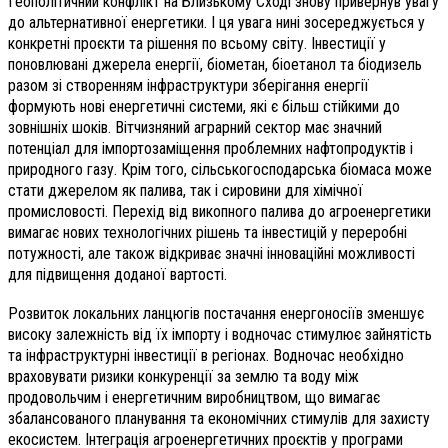
Геополітичний конфлікт на Близькому Сході знову привернув увагу
до альтернативної енергетики. І ця увага нині зосереджується у
конкретні проєкти та рішення по всьому світу. Інвестиції у
поновлювані джерела енергії, біометан, біоетанол та біодизель
разом зі створенням інфраструктури зберігання енергії
формують нові енергетичні системи, які є більш стійкими до
зовнішніх шоків. Вітчизняний аграрний сектор має значний
потенціал для імпортозаміщення проблемних нафтопродуктів і
природного газу. Крім того, сільськогосподарська біомаса може
стати джерелом як палива, так і сировини для хімічної
промисловості. Перехід від викопного палива до агроенергетики
вимагає нових технологічних рішень та інвестицій у переробні
потужності, але також відкриває значні інноваційні можливості
для підвищення доданої вартості.
Розвиток локальних ланцюгів постачання енергоносіїв зменшує
високу залежність від їх імпорту і водночас стимулює зайнятість
та інфраструктурні інвестиції в регіонах. Водночас необхідно
враховувати ризики конкуренції за землю та воду між
продовольчим і енергетичним виробництвом, що вимагає
збалансованого планування та економічних стимулів для захисту
екосистем. Інтеграція агроенергетичних проєктів у програми