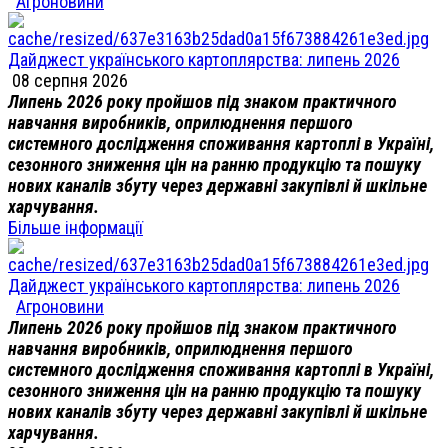
Агроновини
Дайджест українського картоплярства: липень 2026
08 серпня 2026
Липень 2026 року пройшов під знаком практичного
навчання виробників, оприлюднення першого
системного дослідження споживання картоплі в Україні,
сезонного зниження цін на ранню продукцію та пошуку
нових каналів збуту через державні закупівлі й шкільне
харчування.
Більше інформації
Дайджест українського картоплярства: липень 2026
Агроновини
Липень 2026 року пройшов під знаком практичного
навчання виробників, оприлюднення першого
системного дослідження споживання картоплі в Україні,
сезонного зниження цін на ранню продукцію та пошуку
нових каналів збуту через державні закупівлі й шкільне
харчування.