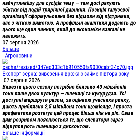
найчутливішу для сусідів тему — там досі рахують
збитки від подій трирічної давнини. Позиція галузевої
організації сформульована без відмови від підтримки,
але з чіткою вимогою. А профільні аналітики додають до
цього ще один чинник, який до економіки взагалі не
належить.
07 серпня 2026
Більше
Агроновини
Експорт зерна: вивезення врожаю займе півтора року
07 серпня 2026
Вивезти цього сезону потрібно близько 40 мільйонів
тонн лише двох культур — пшениці та кукурудзи. Усі
доступні маршрути разом, за оцінкою учасника ринку,
дають приблизно 2,5 мільйона тонн щомісяця, і проста
арифметика розтягує цей процес більш ніж на рік. Саме
цим розривом пояснюється те, що елеватори зараз
відкуповують пшеницю з дисконтом.
Більше інформації