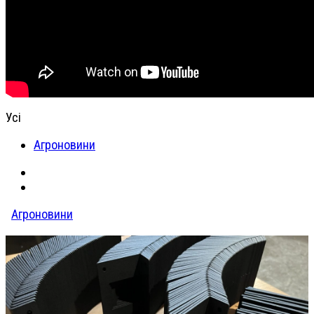
Усі
Агроновини
Агроновини