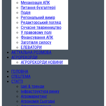
Механізація АПК
Питання бухгалтерії
Подія
Регіональний вимір
Редакторський погляд
Сучасне тваринництво
У правовому полі
Фінансування АПК
Заготівля силосу
ЕЛЕВАТОРИ
АКТУАЛЬНА РОЗМОВА
АГРОРЕКОРДИ
АГРОРЕКОРДИ НОВИНИ
ГОЛОВНА
СПЕЦТЕМА
СТАТТІ
Ідеї & тренди
Інфраструктура ринку
Агромаркетинг
Агрономія Сьогодні