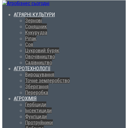
АГРАРНІ КУЛЬТУРИ
Зернові
Соняшник
Кукурудза
Ріпак
Соя
Цукровий буряк
Овочівництво
Садівництво
АГРОТЕХНОЛОГІЇ
Вирощування
Точне землеробство
Зберігання
Переробка
АГРОХІМІЯ
Гербіциди
Інсектициди
Фунгіциди
Протруйники