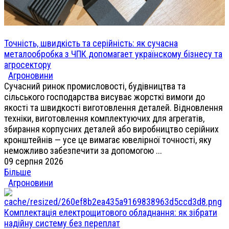
Точність, швидкість та серійність: як сучасна
металообробка з ЧПК допомагает українскому бізнесу та
агросектору
Агроновини
Сучасний ринок промисловості, будівництва та
сільського господарства висуває жорсткі вимоги до
якості та швидкості виготовлення деталей. Відновлення
техніки, виготовлення комплектуючих для агрегатів,
збирання корпусних деталей або виробництво серійних
кронштейнів — усе це вимагає ювелірної точності, яку
неможливо забезпечити за допомогою ...
09 серпня 2026
Більше
Агроновини
Комплектація електрощитового обладнання: як зібрати
надійну систему без переплат