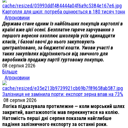
Картопля для шкіл: потреба оцінюється в 180 тисяч тонн
Агроновини
Держава стане одним із найбільших покупців картоплі в
країні вже цієї осені. Безплатне гаряче харчування з
першого вересня охоплює школярів усіх одинадцяти
класів, і базові овочі до нього закуповують
централізовано, за бюджетні кошти. Умови участі в
таких закупівлях відрізняються від звичного для
виробників продажу партії гуртовому покупцю.
08 серпня 2026
Більше
Агроновини
Залізниця не замінила порти: експорт зерна впав на 73%
08 серпня 2026
Логіка підказувала протилежне — коли морський шлях
закритий, вантажопотік мав перекинутися на колію.
Натомість перші дні серпня показали найглибше
падіння залізничного експорту за останні роки.