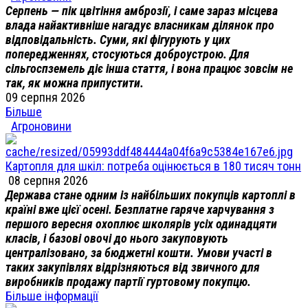
Серпень — пік цвітіння амброзії, і саме зараз місцева
влада найактивніше нагадує власникам ділянок про
відповідальність. Суми, які фігурують у цих
попередженнях, стосуються доброустрою. Для
сільгоспземель діє інша стаття, і вона працює зовсім не
так, як можна припустити.
09 серпня 2026
Більше
Агроновини
Картопля для шкіл: потреба оцінюється в 180 тисяч тонн
08 серпня 2026
Держава стане одним із найбільших покупців картоплі в
країні вже цієї осені. Безплатне гаряче харчування з
першого вересня охоплює школярів усіх одинадцяти
класів, і базові овочі до нього закуповують
централізовано, за бюджетні кошти. Умови участі в
таких закупівлях відрізняються від звичного для
виробників продажу партії гуртовому покупцю.
Більше інформації