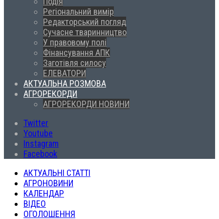
Подія
Регіональний вимір
Редакторський погляд
Сучасне тваринництво
У правовому полі
Фінансування АПК
Заготівля силосу
ЕЛЕВАТОРИ
АКТУАЛЬНА РОЗМОВА
АГРОРЕКОРДИ
АГРОРЕКОРДИ НОВИНИ
Twitter
Youtube
Instagram
Facebook
АКТУАЛЬНІ СТАТТІ
АГРОНОВИНИ
КАЛЕНДАР
ВІДЕО
ОГОЛОШЕННЯ