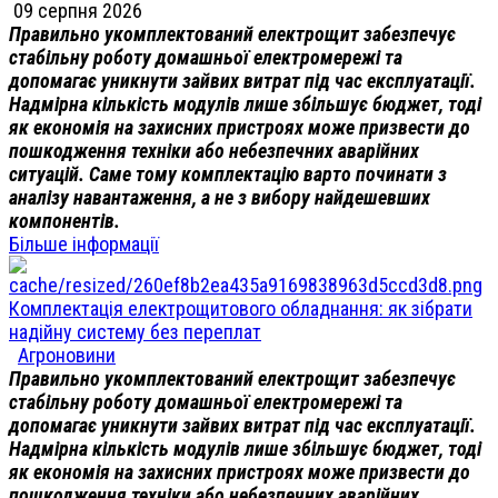
09 серпня 2026
Правильно укомплектований електрощит забезпечує
стабільну роботу домашньої електромережі та
допомагає уникнути зайвих витрат під час експлуатації.
Надмірна кількість модулів лише збільшує бюджет, тоді
як економія на захисних пристроях може призвести до
пошкодження техніки або небезпечних аварійних
ситуацій. Саме тому комплектацію варто починати з
аналізу навантаження, а не з вибору найдешевших
компонентів.
Більше інформації
Комплектація електрощитового обладнання: як зібрати
надійну систему без переплат
Агроновини
Правильно укомплектований електрощит забезпечує
стабільну роботу домашньої електромережі та
допомагає уникнути зайвих витрат під час експлуатації.
Надмірна кількість модулів лише збільшує бюджет, тоді
як економія на захисних пристроях може призвести до
пошкодження техніки або небезпечних аварійних