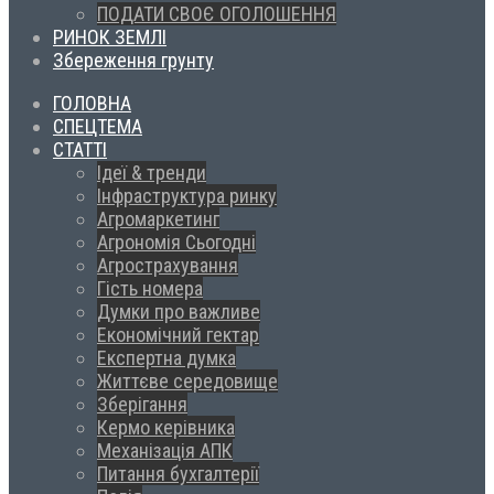
ПОДАТИ СВОЄ ОГОЛОШЕННЯ
РИНОК ЗЕМЛІ
Збереження грунту
ГОЛОВНА
СПЕЦТЕМА
СТАТТІ
Ідеї & тренди
Інфраструктура ринку
Агромаркетинг
Агрономія Сьогодні
Агрострахування
Гість номера
Думки про важливе
Економічний гектар
Експертна думка
Життєве середовище
Зберігання
Кермо керівника
Механізація АПК
Питання бухгалтерії