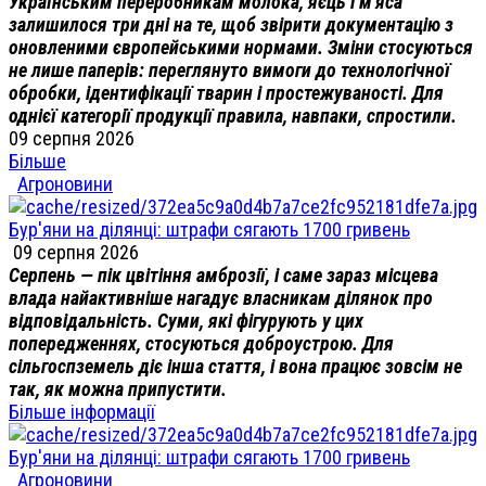
Українським переробникам молока, яєць і м'яса
залишилося три дні на те, щоб звірити документацію з
оновленими європейськими нормами. Зміни стосуються
не лише паперів: переглянуто вимоги до технологічної
обробки, ідентифікації тварин і простежуваності. Для
однієї категорії продукції правила, навпаки, спростили.
09 серпня 2026
Більше
Агроновини
Бур'яни на ділянці: штрафи сягають 1700 гривень
09 серпня 2026
Серпень — пік цвітіння амброзії, і саме зараз місцева
влада найактивніше нагадує власникам ділянок про
відповідальність. Суми, які фігурують у цих
попередженнях, стосуються доброустрою. Для
сільгоспземель діє інша стаття, і вона працює зовсім не
так, як можна припустити.
Більше інформації
Бур'яни на ділянці: штрафи сягають 1700 гривень
Агроновини