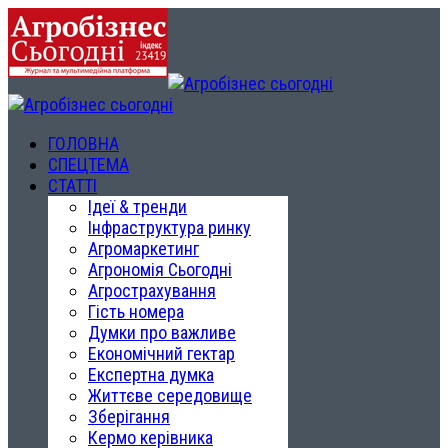
ГОЛОВНА
СПЕЦТЕМА
СТАТТІ
Ідеї & тренди
Інфраструктура ринку
Агромаркетинг
Агрономія Сьогодні
Агрострахування
Гість номера
Думки про важливе
Економічний гектар
Експертна думка
Життєве середовище
Зберігання
Кермо керівника