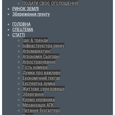
ПОДАТИ СВОЄ ОГОЛОШЕННЯ
РИНОК ЗЕМЛІ
Збереження грунту
ГОЛОВНА
СПЕЦТЕМА
СТАТТІ
Ідеї & тренди
Інфраструктура ринку
Агромаркетинг
Агрономія Сьогодні
Агрострахування
Гість номера
Думки про важливе
Економічний гектар
Експертна думка
Життєве середовище
Зберігання
Кермо керівника
Механізація АПК
Питання бухгалтерії