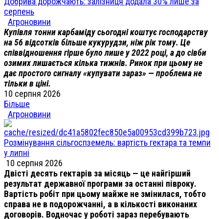
Добрива дорожчають: залізниця додала 30% лише за
серпень
Агроновини
Купівля тонни карбаміду сьогодні коштує господарству
на 56 відсотків більше кукурудзи, ніж рік тому. Це
співвідношення гірше було лише у 2022 році, а до сівби
озимих лишається кілька тижнів. Ринок при цьому не
дає простого сигналу «купувати зараз» — проблема не
тільки в ціні.
10 серпня 2026
Більше
Агроновини
Розмінування сільгоспземель: вартість гектара та темпи
у липні
10 серпня 2026
Двісті десять гектарів за місяць — це найгірший
результат державної програми за останні півроку.
Вартість робіт при цьому майже не змінилася, тобто
справа не в подорожчанні, а в кількості виконаних
договорів. Водночас у роботі зараз перебувають