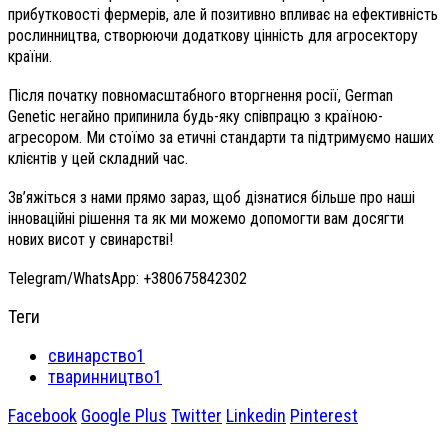
прибутковості фермерів, але й позитивно впливає на ефективність
рослинництва, створюючи додаткову цінність для агросектору
країни.
Після початку повномасштабного вторгнення росії, German
Genetic негайно припинила будь-яку співпрацю з країною-
агресором. Ми стоїмо за етичні стандарти та підтримуємо наших
клієнтів у цей складний час.
Зв’яжіться з нами прямо зараз, щоб дізнатися більше про наші
інноваційні рішення та як ми можемо допомогти вам досягти
нових висот у свинарстві!
Telegram/WhatsApp: +380675842302
Теги
свинарство1
тваринництво1
Facebook
Google Plus
Twitter
Linkedin
Pinterest