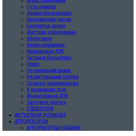
Агрострахування
Гість номера
Думки про важливе
Економічний гектар
Експертна думка
Життєве середовище
Зберігання
Кермо керівника
Механізація АПК
Питання бухгалтерії
Подія
Регіональний вимір
Редакторський погляд
Сучасне тваринництво
У правовому полі
Фінансування АПК
Заготівля силосу
ЕЛЕВАТОРИ
АКТУАЛЬНА РОЗМОВА
АГРОРЕКОРДИ
АГРОРЕКОРДИ НОВИНИ