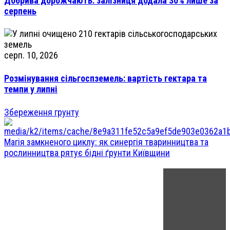
Добрива дорожчають: залізниця додала 30% лише за
серпень
серп. 10, 2026
Розмінування сільгоспземель: вартість гектара та
темпи у липні
Збереження грунту
Магія замкненого циклу: як синергія тваринництва та
рослинництва рятує бідні ґрунти Київщини