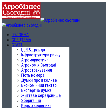
ГОЛОВНА
СПЕЦТЕМА
СТАТТІ
Ідеї & тренди
Інфраструктура ринку
Агромаркетинг
Агрономія Сьогодні
Агрострахування
Гість номера
Думки про важливе
Економічний гектар
Експертна думка
Життєве середовище
Зберігання
Кермо керівника