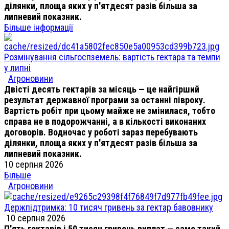
ділянки, площа яких у п'ятдесят разів більша за
липневий показник.
Більше інформації
Розмінування сільгоспземель: вартість гектара та темпи
у липні
Агроновини
Двісті десять гектарів за місяць — це найгірший
результат державної програми за останні півроку.
Вартість робіт при цьому майже не змінилася, тобто
справа не в подорожчанні, а в кількості виконаних
договорів. Водночас у роботі зараз перебувають
ділянки, площа яких у п'ятдесят разів більша за
липневий показник.
10 серпня 2026
Більше
Агроновини
Держпідтримка: 10 тисяч гривень за гектар бавовнику
10 серпня 2026
П'ять гектарів і 50 тисяч гривень виплат — саме такий