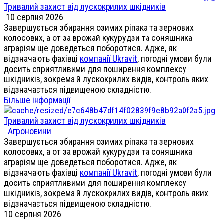
Тривалий захист від лускокрилих шкідників
10 серпня 2026
Завершується збирання озимих ріпака та зернових
колосових, а от за врожай кукурудзи та соняшника
аграріям ще доведеться поборотися. Адже, як
відзначають фахівці
компанії Ukravit
, погодні умови були
досить сприятливими для поширення комплексу
шкідників, зокрема й лускокрилих видів, контроль яких
відзначається підвищеною складністю.
Більше інформації
Тривалий захист від лускокрилих шкідників
Агроновини
Завершується збирання озимих ріпака та зернових
колосових, а от за врожай кукурудзи та соняшника
аграріям ще доведеться поборотися. Адже, як
відзначають фахівці
компанії Ukravit
, погодні умови були
досить сприятливими для поширення комплексу
шкідників, зокрема й лускокрилих видів, контроль яких
відзначається підвищеною складністю.
10 серпня 2026