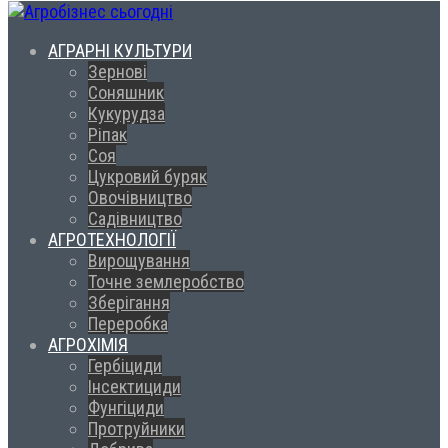
АГРАРНІ КУЛЬТУРИ
Зернові
Соняшник
Кукурудза
Ріпак
Соя
Цукровий буряк
Овочівництво
Садівництво
АГРОТЕХНОЛОГІЇ
Вирощування
Точне землеробство
Зберігання
Переробка
АГРОХІМІЯ
Гербіциди
Інсектициди
Фунгіциди
Протруйники