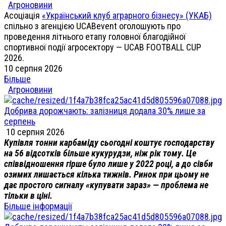
Агроновини
Асоціація
«Український клуб аграрного бізнесу» (УКАБ)
спільно з агенцією UCABevent оголошують про
проведення літнього етапу головної благодійної
спортивної події агросектору — UCAB FOOTBALL CUP
2026.
10 серпня 2026
Більше
Агроновини
Добрива дорожчають: залізниця додала 30% лише за
серпень
10 серпня 2026
Купівля тонни карбаміду сьогодні коштує господарству
на 56 відсотків більше кукурудзи, ніж рік тому. Це
співвідношення гірше було лише у 2022 році, а до сівби
озимих лишається кілька тижнів. Ринок при цьому не
дає простого сигналу «купувати зараз» — проблема не
тільки в ціні.
Більше інформації