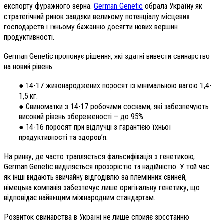
експорту фуражного зерна.
German Genetic
обрала Україну як
стратегічний ринок завдяки великому потенціалу місцевих
господарств і їхньому бажанню досягти нових вершин
продуктивності.
German Genetic пропонує рішення, які здатні вивести свинарство
на новий рівень:
● 14-17 живонароджених поросят із мінімальною вагою 1,4-
1,5 кг.
● Свиноматки з 14-17 робочими сосками, які забезпечують
високий рівень збереженості – до 95%.
● 14-16 поросят при відлучці з гарантією їхньої
продуктивності та здоров’я.
На ринку, де часто трапляється фальсифікація з генетикою,
German Genetic виділяється прозорістю та надійністю. У той час
як інші видають звичайну відгодівлю за племінних свиней,
німецька компанія забезпечує лише оригінальну генетику, що
відповідає найвищим міжнародним стандартам.
Розвиток свинарства в Україні не лише сприяє зростанню