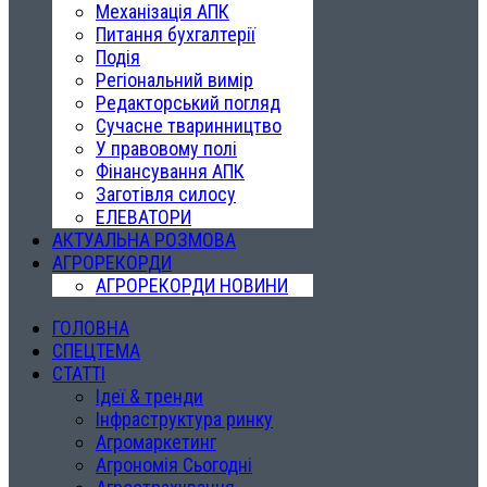
Механізація АПК
Питання бухгалтерії
Подія
Регіональний вимір
Редакторський погляд
Сучасне тваринництво
У правовому полі
Фінансування АПК
Заготівля силосу
ЕЛЕВАТОРИ
АКТУАЛЬНА РОЗМОВА
АГРОРЕКОРДИ
АГРОРЕКОРДИ НОВИНИ
ГОЛОВНА
СПЕЦТЕМА
СТАТТІ
Ідеї & тренди
Інфраструктура ринку
Агромаркетинг
Агрономія Сьогодні