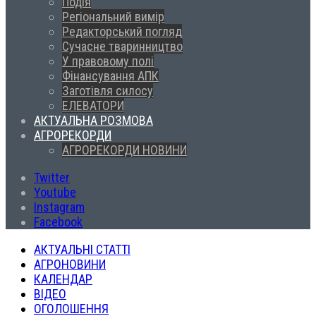
Подія
Регіональний вимір
Редакторський погляд
Сучасне тваринництво
У правовому полі
Фінансування АПК
Заготівля силосу
ЕЛЕВАТОРИ
АКТУАЛЬНА РОЗМОВА
АГРОРЕКОРДИ
АГРОРЕКОРДИ НОВИНИ
Twitter
Youtube
Instagram
Facebook
АКТУАЛЬНІ СТАТТІ
АГРОНОВИНИ
КАЛЕНДАР
ВІДЕО
ОГОЛОШЕННЯ