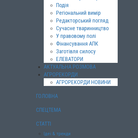
Подія
Регіональний вимір
Редакторський погляд
Сучасне тваринництво
У правовому полі
Фінансування АПК
Заготівля силосу
ЕЛЕВАТОРИ
АКТУАЛЬНА РОЗМОВА
АГРОРЕКОРДИ
АГРОРЕКОРДИ НОВИНИ
ГОЛОВНА
СПЕЦТЕМА
СТАТТІ
Ідеї & тренди