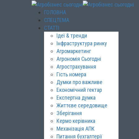
ГОЛОВНА
СПЕЦТЕМА
СТАТТІ
Ідеї & тренди
Інфраструктура ринку
Агромаркетинг
Агрономія Сьогодні
Агрострахування
Гість номера
Думки про важливе
Економічний гектар
Експертна думка
Життєве середовище
Зберігання
Кермо керівника
Механізація АПК
Питання бухгалтерії