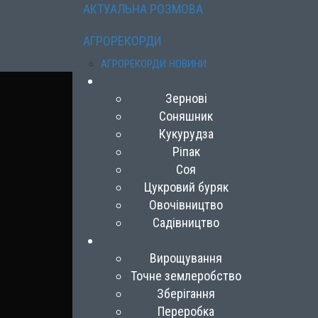
АКТУАЛЬНА РОЗМОВА
АГРОРЕКОРДИ
АГРОРЕКОРДИ НОВИНИ
Зернові
Соняшник
Кукурудза
Ріпак
Соя
Цукровий буряк
Овочівництво
Садівництво
Вирощування
Точне землеробство
Зберігання
Переробка