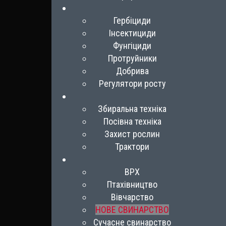
Гербіциди
Інсектициди
Фунгіциди
Протруйники
Добрива
Регулятори росту
Збиральна техніка
Посівна техніка
Захист рослин
Трактори
ВРХ
Птахівництво
Вівчарство
НОВЕ СВИНАРСТВО
Сучасне свинарство