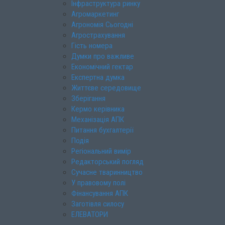
Інфраструктура ринку
Агромаркетинг
Агрономія Сьогодні
Агрострахування
Гість номера
Думки про важливе
Економічний гектар
Експертна думка
Життєве середовище
Зберігання
Кермо керівника
Механізація АПК
Питання бухгалтерії
Подія
Регіональний вимір
Редакторський погляд
Сучасне тваринництво
У правовому полі
Фінансування АПК
Заготівля силосу
ЕЛЕВАТОРИ