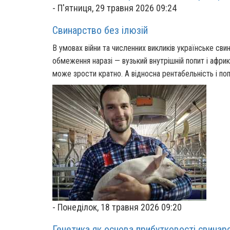
-
П'ятниця, 29 травня 2026 09:24
Свинарство без ілюзій
В умовах війни та численних викликів українське сви
обмеження наразі — вузький внутрішній попит і африк
може зрости кратно. А відносна рентабельність і поп
-
Понеділок, 18 травня 2026 09:20
Генетика як основа прибутковості свинар