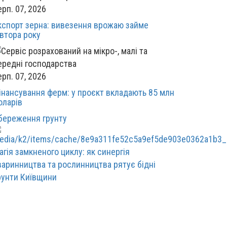
ерп. 07, 2026
кспорт зерна: вивезення врожаю займе
івтора року
ерп. 07, 2026
інансування ферм: у проєкт вкладають 85 млн
оларів
береження грунту
агія замкненого циклу: як синергія
варинництва та рослинництва рятує бідні
рунти Київщини