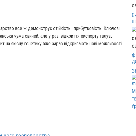
с
Е
п
нарство все ж демонструє стійкість і прибутковість. Ключові
анська чума свиней, але у разі відкриття експорту галузь
ит на якісну генетику вже зараз відкривають нові можливості.
с
Ф
д
З
М
т
ґ
ського господарства