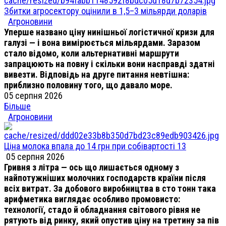
Збитки агросектору оцінили в 1,5–3 мільярди доларів
Агроновини
Уперше названо ціну нинішньої логістичної кризи для
галузі — і вона вимірюється мільярдами. Заразом
стало відомо, коли альтернативні маршрути
запрацюють на повну і скільки вони насправді здатні
вивезти. Відповідь на друге питання невтішна:
приблизно половину того, що давало море.
05 серпня 2026
Більше
Агроновини
Ціна молока впала до 14 грн при собівартості 13
05 серпня 2026
Гривня з літра — ось що лишається одному з
найпотужніших молочних господарств країни після
всіх витрат. За добового виробництва в сто тонн така
арифметика виглядає особливо промовисто:
технології, стадо й обладнання світового рівня не
рятують від ринку, який опустив ціну на третину за пів