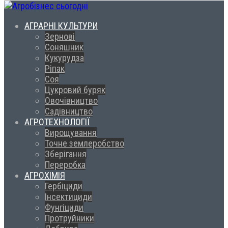
АГРАРНІ КУЛЬТУРИ
Зернові
Соняшник
Кукурудза
Ріпак
Соя
Цукровий буряк
Овочівництво
Садівництво
АГРОТЕХНОЛОГІЇ
Вирощування
Точне землеробство
Зберігання
Переробка
АГРОХІМІЯ
Гербіциди
Інсектициди
Фунгіциди
Протруйники