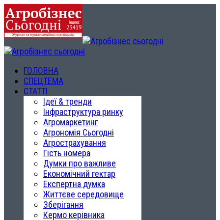
ГОЛОВНА
СПЕЦТЕМА
СТАТТІ
Ідеї & тренди
Інфраструктура ринку
Агромаркетинг
Агрономія Сьогодні
Агрострахування
Гість номера
Думки про важливе
Економічний гектар
Експертна думка
Життєве середовище
Зберігання
Кермо керівника