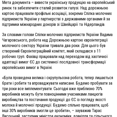
Мета документа – вивести українську продукцію на європейський
ринок та забезпечити сталий розвиток галузі. Над дорожньою
картою працювали профільні асоціації, зокрема Спілка молочних
підприємств України у партнерстві з державними органами й за
підтримки міжнародних донорів зі Швейцарії та Нідерландів.
За словами голови Спілки молочних підприємств України Вадима
Чагаровського, робота над Дорожньою картою євроінтеграції
молочного сектору України тривала два роки. Для цього був
створений Євроінтеграційний комітет, який складався з 11
робочих груп. Фахівці працювали над переходом від хаотичної
адаптації вимог ЄС до системної послідовної трансформації
європейських вимог в Україні.
«Була проведена велика і скрупульозна робота, тепер лишається
брати і робити та впроваджувати написане. Будемо пробувати за
три роки все імплементувати. Сьогодні вже приблизно 70%
виробників можуть бути повноцінними учасниками ланцюгів
виробництва та постачання продукції до ЄС із погляду якості
молока й молочної продукції. Будемо спільно працювати, щоб
інші 30% виробників змогли це зробити», – зауважив Тарас
Висоцький, заступник міністра економіки, довкілля та сільського