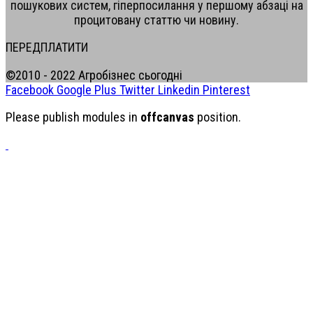
пошукових систем, гіперпосилання у першому абзаці на
процитовану статтю чи новину.
ПЕРЕДПЛАТИТИ
©2010 - 2022 Агробізнес сьогодні
Facebook
Google Plus
Twitter
Linkedin
Pinterest
Please publish modules in
offcanvas
position.