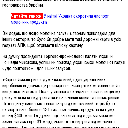
господарства України.
Читайте також:
У квітні Україна скоротила експорт
молочних продуктів
Він додав, що якщо молочна галузь є гарним прикладом для
інших секторів, то було би добре мати такі дорожні карти в усіх
галузях АПК, щоб отримати цілісну картину.
На думку президента Торгово-промислової палати України
Геннадія Чижикова, успішний приклад української молочної галузі
буде поштовхом і для інших галузей.
«Європейський ринок дуже важливий, і для українських
виробників водночас це розширення експортних можливостей і
вища школа якості. Після успішного складання іспитів на цьому
ринку можна конкурувати вже на великій кількості інших ринків.
Потенціал у нашої молочної галузі дуже великий: торік було
експортовано більше 131 тис. т молочних продуктів на суму
понад $400 млн. І я думаю, що за таких підходів ми можемо
замислитись і про $1 млрд експортної виручки від молочної
продукції. І це не тільки про сировину, але ми думаємо разом і