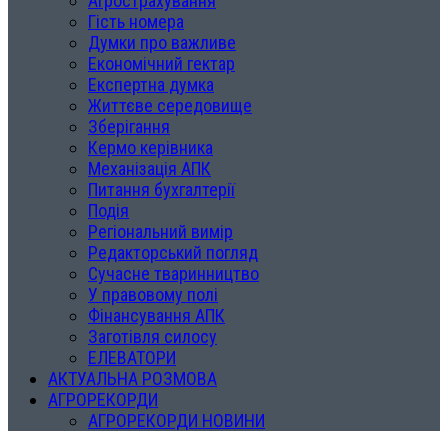
Агрострахування
Гість номера
Думки про важливе
Економічний гектар
Експертна думка
Життєве середовище
Зберігання
Кермо керівника
Механізація АПК
Питання бухгалтерії
Подія
Регіональний вимір
Редакторський погляд
Сучасне тваринництво
У правовому полі
Фінансування АПК
Заготівля силосу
ЕЛЕВАТОРИ
АКТУАЛЬНА РОЗМОВА
АГРОРЕКОРДИ
АГРОРЕКОРДИ НОВИНИ