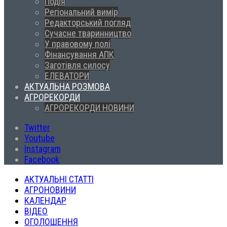
Подія
Регіональний вимір
Редакторський погляд
Сучасне тваринництво
У правовому полі
Фінансування АПК
Заготівля силосу
ЕЛЕВАТОРИ
АКТУАЛЬНА РОЗМОВА
АГРОРЕКОРДИ
АГРОРЕКОРДИ НОВИНИ
Twitter
Youtube
Instagram
Facebook
АКТУАЛЬНІ СТАТТІ
АГРОНОВИНИ
КАЛЕНДАР
ВІДЕО
ОГОЛОШЕННЯ