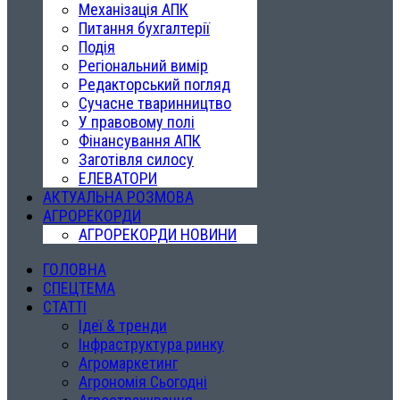
Механізація АПК
Питання бухгалтерії
Подія
Регіональний вимір
Редакторський погляд
Сучасне тваринництво
У правовому полі
Фінансування АПК
Заготівля силосу
ЕЛЕВАТОРИ
АКТУАЛЬНА РОЗМОВА
АГРОРЕКОРДИ
АГРОРЕКОРДИ НОВИНИ
ГОЛОВНА
СПЕЦТЕМА
СТАТТІ
Ідеї & тренди
Інфраструктура ринку
Агромаркетинг
Агрономія Сьогодні