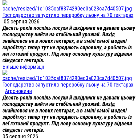
Господарство запустило переробку льону на 70 гектарах
05 серпня 2026
Десять років поспіль посухи й шкідники не давали цьому
господарству вийти на стабільний урожай. Вихід
знайшовся не в нових гектарах, а в зміні самої моделі
заробітку: тепер тут не продають сировину, а роблять із
неї готовий продукт. Під нову основну культуру відвели
сімдесят гектарів.
Більше інформації
Господарство запустило переробку льону на 70 гектарах
Агроновини
Десять років поспіль посухи й шкідники не давали цьому
господарству вийти на стабільний урожай. Вихід
знайшовся не в нових гектарах, а в зміні самої моделі
заробітку: тепер тут не продають сировину, а роблять із
неї готовий продукт. Під нову основну культуру відвели
сімдесят гектарів.
05 серпня 2026