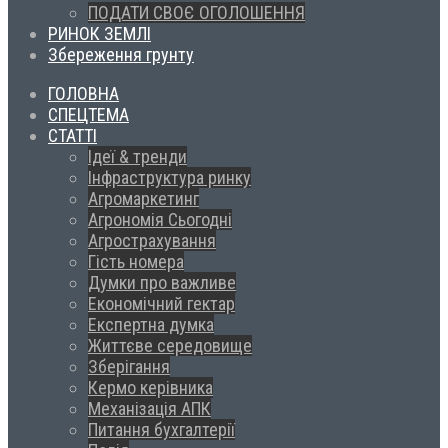
ПОДАТИ СВОЄ ОГОЛОШЕННЯ
РИНОК ЗЕМЛІ
Збереження грунту
ГОЛОВНА
СПЕЦТЕМА
СТАТТІ
Ідеї & тренди
Інфраструктура ринку
Агромаркетинг
Агрономія Сьогодні
Агрострахування
Гість номера
Думки про важливе
Економічний гектар
Експертна думка
Життєве середовище
Зберігання
Кермо керівника
Механізація АПК
Питання бухгалтерії