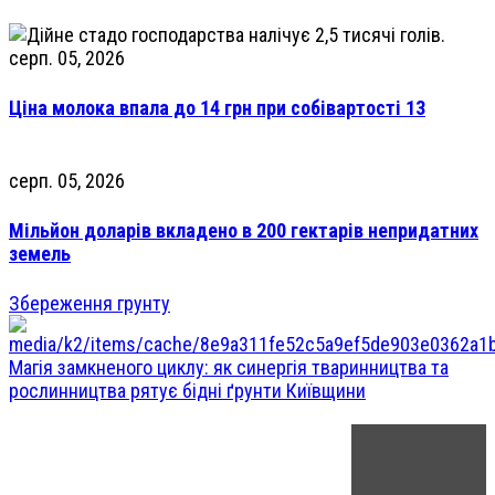
серп. 05, 2026
Ціна молока впала до 14 грн при собівартості 13
серп. 05, 2026
Мільйон доларів вкладено в 200 гектарів непридатних
земель
Збереження грунту
Магія замкненого циклу: як синергія тваринництва та
рослинництва рятує бідні ґрунти Київщини