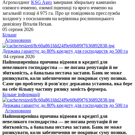
Агрохолдинг
KSG Agro
завершив збиральну кампанію
озимого ячменю, озимої пшениці та ярого ячменю на
загальній площі 4 975 га. Про це повідомила пресслужба
холдингу з посиланням на керівника рослинницького
дивізіону Віталія Нехая.
05 серпня 2026
Більше
Агроновини
Держава гарантує до 80% кредиту для господарств до 500 га
04 серпня 2026
Найпоширеніша причина відмови в кредиті для
невеликого господарства — не погана репутація й не
збитковість, а банальна нестача застави. Банк не може
ризикувати, коли забезпечення не покриває суму позики.
Саме цю проблему й розв'язує державна установа, яка бере
на себе більшу частину ризику замість фермера.
Більше інформації
Держава гарантує до 80% кредиту для господарств до 500 га
Агроновини
Найпоширеніша причина відмови в кредиті для
невеликого господарства — не погана репутація й не
збитковість, а банальна нестача застави. Банк не може
ризикувати, коли забезпечення не покриває суму позики.