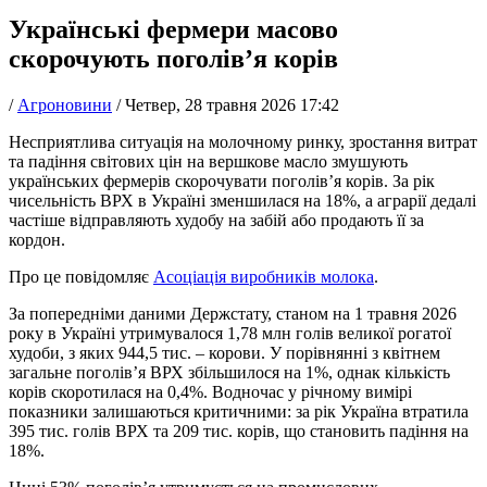
Українські фермери масово
скорочують поголів’я корів
/
Агроновини
/
Четвер, 28 травня 2026 17:42
Несприятлива ситуація на молочному ринку, зростання витрат
та падіння світових цін на вершкове масло змушують
українських фермерів скорочувати поголів’я корів. За рік
чисельність ВРХ в Україні зменшилася на 18%, а аграрії дедалі
частіше відправляють худобу на забій або продають її за
кордон.
Про це повідомляє
Асоціація виробників молока
.
За попередніми даними Держстату, станом на 1 травня 2026
року в Україні утримувалося 1,78 млн голів великої рогатої
худоби, з яких 944,5 тис. – корови. У порівнянні з квітнем
загальне поголів’я ВРХ збільшилося на 1%, однак кількість
корів скоротилася на 0,4%. Водночас у річному вимірі
показники залишаються критичними: за рік Україна втратила
395 тис. голів ВРХ та 209 тис. корів, що становить падіння на
18%.