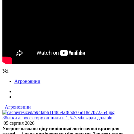
Усі
Агроновини
Агроновини
Збитки агросектору оцінили в 1,5–3 мільярди доларів
05 серпня 2026
Уперше названо ціну нинішньої логістичної кризи для
галузі — і вона вимірюється мільярдами. Заразом стало