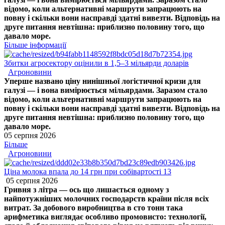
відомо, коли альтернативні маршрути запрацюють на
повну і скільки вони насправді здатні вивезти. Відповідь на
друге питання невтішна: приблизно половину того, що
давало море.
Більше інформації
Збитки агросектору оцінили в 1,5–3 мільярди доларів
Агроновини
Уперше названо ціну нинішньої логістичної кризи для
галузі — і вона вимірюється мільярдами. Заразом стало
відомо, коли альтернативні маршрути запрацюють на
повну і скільки вони насправді здатні вивезти. Відповідь на
друге питання невтішна: приблизно половину того, що
давало море.
05 серпня 2026
Більше
Агроновини
Ціна молока впала до 14 грн при собівартості 13
05 серпня 2026
Гривня з літра — ось що лишається одному з
найпотужніших молочних господарств країни після всіх
витрат. За добового виробництва в сто тонн така
арифметика виглядає особливо промовисто: технології,