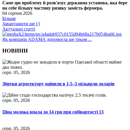
Саме цю проблему й розв'язує державна установа, яка бере
на себе більшу частину ризику замість фермера.
04 серпня 2026
Більше
Завантажити ще (
/
)
Актуальні статті
Як компанія ADAMA допомогла ще трьом ...
НОВИНИ
серп. 05, 2026
Збитки агросектору оцінили в 1,5–3 мільярди доларів
серп. 05, 2026
Ціна молока впала до 14 грн при собівартості 13
серп. 05, 2026