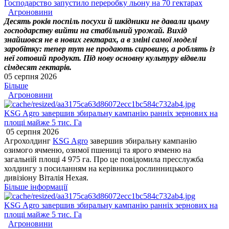
Господарство запустило переробку льону на 70 гектарах
Агроновини
Десять років поспіль посухи й шкідники не давали цьому
господарству вийти на стабільний урожай. Вихід
знайшовся не в нових гектарах, а в зміні самої моделі
заробітку: тепер тут не продають сировину, а роблять із
неї готовий продукт. Під нову основну культуру відвели
сімдесят гектарів.
05 серпня 2026
Більше
Агроновини
KSG Agro завершив збиральну кампанію ранніх зернових на
площі майже 5 тис. Га
05 серпня 2026
Агрохолдинг
KSG Agro
завершив збиральну кампанію
озимого ячменю, озимої пшениці та ярого ячменю на
загальній площі 4 975 га. Про це повідомила пресслужба
холдингу з посиланням на керівника рослинницького
дивізіону Віталія Нехая.
Більше інформації
KSG Agro завершив збиральну кампанію ранніх зернових на
площі майже 5 тис. Га
Агроновини