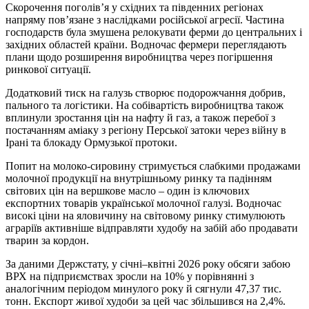
Скорочення поголів’я у східних та південних регіонах
напряму пов’язане з наслідками російської агресії. Частина
господарств була змушена релокувати ферми до центральних і
західних областей країни. Водночас фермери переглядають
плани щодо розширення виробництва через погіршення
ринкової ситуації.
Додатковий тиск на галузь створює подорожчання добрив,
пального та логістики. На собівартість виробництва також
вплинули зростання цін на нафту й газ, а також перебої з
постачанням аміаку з регіону Перської затоки через війну в
Ірані та блокаду Ормузької протоки.
Попит на молоко-сировину стримується слабкими продажами
молочної продукції на внутрішньому ринку та падінням
світових цін на вершкове масло – один із ключових
експортних товарів української молочної галузі. Водночас
високі ціни на яловичину на світовому ринку стимулюють
аграріїв активніше відправляти худобу на забій або продавати
тварин за кордон.
За даними Держстату, у січні–квітні 2026 року обсяги забою
ВРХ на підприємствах зросли на 10% у порівнянні з
аналогічним періодом минулого року й сягнули 47,37 тис.
тонн. Експорт живої худоби за цей час збільшився на 2,4%.