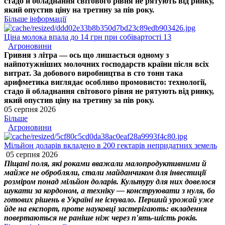
стадо й обладнання світового рівня не рятують від ринку,
який опустив ціну на третину за пів року.
Більше інформації
Ціна молока впала до 14 грн при собівартості 13
Агроновини
Гривня з літра — ось що лишається одному з
найпотужніших молочних господарств країни після всіх
витрат. За добового виробництва в сто тонн така
арифметика виглядає особливо промовисто: технології,
стадо й обладнання світового рівня не рятують від ринку,
який опустив ціну на третину за пів року.
05 серпня 2026
Більше
Агроновини
Мільйон доларів вкладено в 200 гектарів непридатних земель
05 серпня 2026
Піщані поля, які роками вважали малопродуктивними й
майже не обробляли, стали майданчиком для інвестиції
розміром понад мільйон доларів. Культуру для них довелося
шукати за кордоном, а техніку — конструювати з нуля, бо
готових рішень в Україні не існувало. Перший урожай уже
йде на експорт, проте науковці застерігають: вкладення
повертаються не раніше ніж через п'ять-шість років.