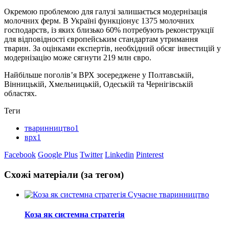
Окремою проблемою для галузі залишається модернізація
молочних ферм. В Україні функціонує 1375 молочних
господарств, із яких близько 60% потребують реконструкції
для відповідності європейським стандартам утримання
тварин. За оцінками експертів, необхідний обсяг інвестицій у
модернізацію може сягнути 219 млн євро.
Найбільше поголів’я ВРХ зосереджене у Полтавській,
Вінницькій, Хмельницькій, Одеській та Чернігівській
областях.
Теги
тваринництво1
врх1
Facebook
Google Plus
Twitter
Linkedin
Pinterest
Схожі матеріали (за тегом)
Сучасне тваринництво
Коза як системна стратегія