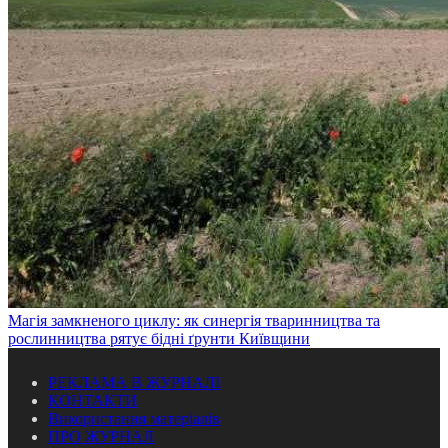
Магія замкненого циклу: як синергія тваринництва та
рослинництва рятує бідні ґрунти Київщини
РЕКЛАМА В ЖУРНАЛІ
КОНТАКТИ
Використання матеріалів
ПРО ЖУРНАЛ