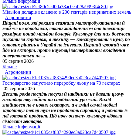
Більше інформації
Мільйон доларів вкладено в 200 гектарів непридатних земель
Агроновини
Піщані поля, які роками вважали малопродуктивними й
майже не обробляли, стали майданчиком для інвестиції
розміром понад мільйон доларів. Культуру для них довелося
шукати за кордоном, а техніку — конструювати з нуля, бо
готових рішень в Україні не існувало. Перший урожай уже
йде на експорт, проте науковці застерігають: вкладення
повертаються не ...
05 серпня 2026
Більше
Агроновини
Господарство запустило переробку льону на 70 гектарах
05 серпня 2026
Десять років поспіль посухи й шкідники не давали цьому
господарству вийти на стабільний урожай. Вихід
знайшовся не в нових гектарах, а в зміні самої моделі
заробітку: тепер тут не продають сировину, а роблять із
неї готовий продукт. Під нову основну культуру відвели
сімдесят гектарів.
Більше інформації