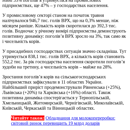
Нині 53% поголів’я утримується на промислових
підприємствах, ще 47% – у господарствах населення.
У промисловому секторі станом на початок травня
налічувалося 946,7 тис. голів ВРХ, що на 0,3% менше, ніж
місяцем раніше. Кількість корів скоротилася до 392,3 тис.
голів. Водночас у річному вимірі підприємства демонструють
позитивну динаміку: поголів’я ВРХ зросло на 3%, так само як
і чисельність корів.
У присадибних господарствах ситуація значно складніша. Тут
утримується 838,1 тис. голів ВРХ, а кількість корів становить
552,2 тис. За рік господарства населення скоротили поголів’я
худоби на третину, а чисельність корів – майже на 28%.
Зростання поголів’я корів на сільськогосподарських
підприємствах зафіксували в 11 областях України.
Найбільший приріст продемонстрували Рівненська (+25%),
Львівська (+20%) та Харківська (+16%) області. Також
позитивна динаміка спостерігається у Тернопільській,
Хмельницькій, Житомирській, Чернігівській, Миколаївській,
Київській, Черкаській та Вінницькій областях.
Читайте також:
Обладнання для молокопереробки:
світовий ринок перевищить 19 млрд доларів