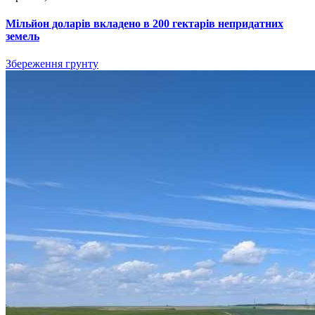
Мільйон доларів вкладено в 200 гектарів непридатних
земель
Збереження грунту