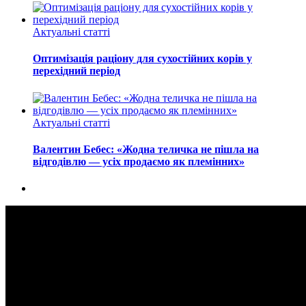
Актуальні статті
Оптимізація раціону для сухостійних корів у
перехідний період
Актуальні статті
Валентин Бебес: «Жодна теличка не пішла на
відгодівлю — усіх продаємо як племінних»