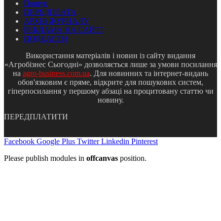
Пошук
ПЕРЕДПЛАТА
АРХІВ ЖУРНАЛУ
РЕКЛАМА НА САЙТІ
ПОДКАСТИ
Використання матеріалів і новин із сайту видання
«Агробізнес Сьогодні» дозволяється лише за умови посилання
на
agro-business.com.ua
. Для новинних та інтернет-видань
обов'язковим є пряме, відкрите для пошукових систем,
гіперпосилання у першому абзаці на процитовану статтю чи
новину.
ПЕРЕДПЛАТИТИ
Facebook
Google Plus
Twitter
Linkedin
Pinterest
Please publish modules in
offcanvas
position.