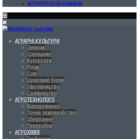
АГРОРЕКОРДИ НОВИНИ
АГРАРНІ КУЛЬТУРИ
Зернові
Соняшник
Кукурудза
Ріпак
Соя
Цукровий буряк
Овочівництво
Садівництво
АГРОТЕХНОЛОГІЇ
Вирощування
Точне землеробство
Зберігання
Переробка
АГРОХІМІЯ
Гербіциди