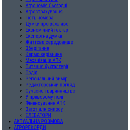
Агрономія Сьогодні
Агрострахування
Гість номера
Думки про важливе
Економічний гектар
Експертна думка
Життєве середовище
Зберігання
Кермо керівника
Механізація АПК
Питання бухгалтерії
Подія
Регіональний вимір
Редакторський погляд
Сучасне тваринництво
У правовому полі
Фінансування АПК
Заготівля силосу
ЕЛЕВАТОРИ
АКТУАЛЬНА РОЗМОВА
АГРОРЕКОРДИ