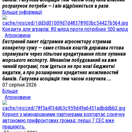
розрахунок потреби — і він відрізняється в рази
.
Більше інформації
Кредити для аграріїв: 80 млрд проти потрібних 500 млрд
Агроновини
Екстрений пакет підтримки агросектору отримав
конкретну суму — саме стільки коштів держава готова
спрямувати через пільгове кредитування після зупинки
морського експорту. Механізм побудований на вже
чинній програмі, тож ідеться не про нові бюджетні
видатки, а про розширення кредитних можливостей
банків. Галузева асоціація тим часом озвучила ...
07 серпня 2026
Більше
Агроновини
Кернел з міжнародними партнерами розгортає сонячну
автономію прифронтових громад: перші 7 СЕС вже
працюють.