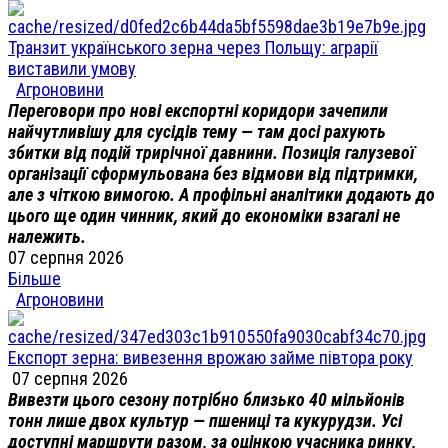
Транзит українського зерна через Польщу: аграрії
виставили умову
Агроновини
Переговори про нові експортні коридори зачепили
найчутливішу для сусідів тему — там досі рахують
збитки від подій трирічної давнини. Позиція галузевої
організації сформульована без відмови від підтримки,
але з чіткою вимогою. А профільні аналітики додають до
цього ще один чинник, який до економіки взагалі не
належить.
07 серпня 2026
Більше
Агроновини
Експорт зерна: вивезення врожаю займе півтора року
07 серпня 2026
Вивезти цього сезону потрібно близько 40 мільйонів
тонн лише двох культур — пшениці та кукурудзи. Усі
доступні маршрути разом, за оцінкою учасника ринку,