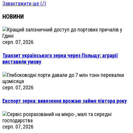
Завантажити ще (
/
)
НОВИНИ
серп. 07, 2026
Транзит українського зерна через Польщу: аграрії
виставили умову
серп. 07, 2026
Експорт зерна: вивезення врожаю займе півтора року
серп. 07, 2026