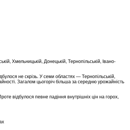
кій, Хмельницькій, Донецькій, Тернопільській, Івано-
ідбулося не скрізь. У семи областях — Тернопільській,
жайності. Загалом цьогоріч більша за середню урожайність
роте відбулося певне падіння внутрішніх цін на горох,
ах