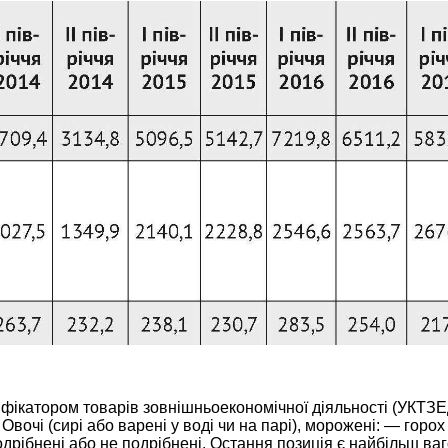
ікатором товарів зовнішньоекономічної діяльності (УКТЗЕД
Овочі (сирі або варені у воді чи на парі), морожені: — горо
одрібнені або не подрібнені. Остання позиція є найбільш ва