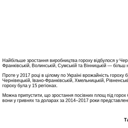
Найбільше зростання виробництва гороху відбулося у Черніг
Франківській, Волинській, Сумській та Вінницькій — більш н
Проте у 2017 році в цілому по Україні врожайність гороху б
Чернівецькій, Івано-Франківській, Хмельницькій, Рівненськ
гороху була у 15 регіонах.
Можна припустити, що зростання посівних площ під горох 
вони у гривнях та доларах за 2014–2017 роки представлені 
Т