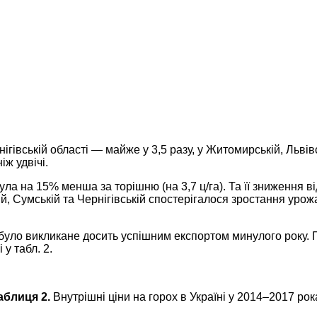
івській області — майже у 3,5 разу, у Житомирській, Львівсь
іж удвічі.
ула на 15% менша за торішню (на 3,7 ц/га). Та її зниження в
ій, Сумській та Чернігівській спостерігалося зростання уро
було викликане досить успішним експортом минулого року. П
у табл. 2.
аблиця 2.
Внутрішні ціни на горох в Україні у 2014–2017 рок