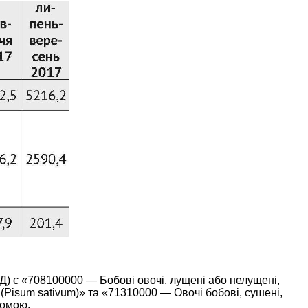
) є «708100000 — Бобові овочі, лущені або нелущені,
х (Pisum sativum)» та «71310000 — Овочі бобові, сушені,
гомою.