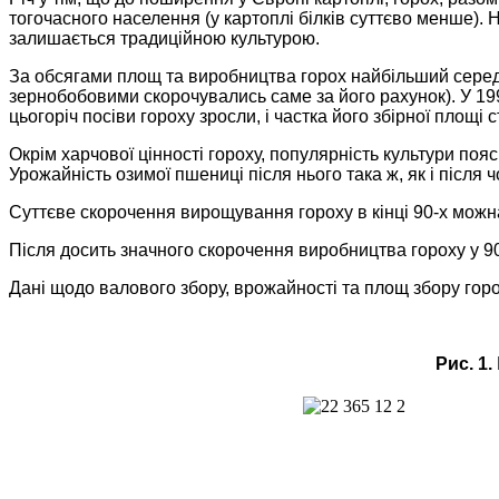
тогочасного населення (у картоплі білків суттєво менше). 
залишається традиційною культурою.
За обсягами площ та виробництва горох найбільший серед 
зернобобовими скорочувались саме за його рахунок). У 19
цьогоріч посіви гороху зросли, і частка його збірної площі
Окрім харчової цінності гороху, популярність культури по
Урожайність озимої пшениці після нього така ж, як і після
Суттєве скорочення вирощування гороху в кінці 90-х можн
Після досить значного скорочення виробництва гороху у 90
Дані щодо валового збору, врожайності та площ збору горох
Рис. 1.