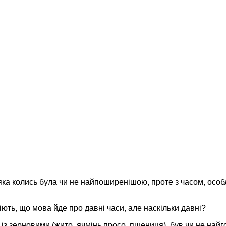
ка колись була чи не найпоширенішою, проте з часом, особл
ють, що мова йде про давні часи, але наскільки давні?
м із зерновими (жито, ячмінь просо, пшениця), був чи не най