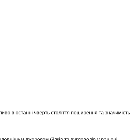
иво в останні чверть століття поширення та значимість
головнішим джерелом білків та вуглеводів у раціоні