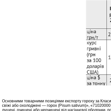
Основними товарними позиціями експорту гороху за Класиф
свіжі або охолоджені — горох (Pisum sativum)», «71020000 
лущені, очищені або неочищені від насіннєвої оболонки, п