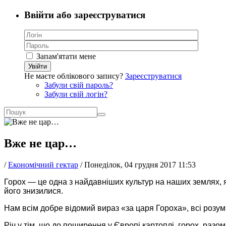
Ввійти або зареєструватися
Запам'ятати мене
Увійти
Не маєте облікового запису?
Зареєструватися
Забули свій пароль?
Забули свій логін?
Вже не цар…
/
Економічний гектар
/
Понеділок, 04 грудня 2017 11:53
Горох — це одна з найдавніших культур на наших землях, я
його знизилися.
Нам всім добре відомий вираз «за царя Гороха», всі розумі
Річ у тім, що до поширення у Європі картоплі, горох, разо