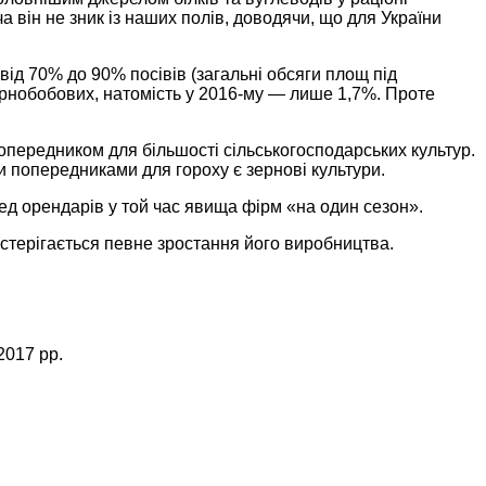
а він не зник із наших полів, доводячи, що для України
ід 70% до 90% посівів (загальні обсяги площ під
ернобобових, натомість у 2016-му — лише 1,7%. Проте
попередником для більшості сільськогосподарських культур.
ми попередниками для гороху є зернові культури.
д орендарів у той час явища фірм «на один сезон».
постерігається певне зростання його виробництва.
2017 рр.