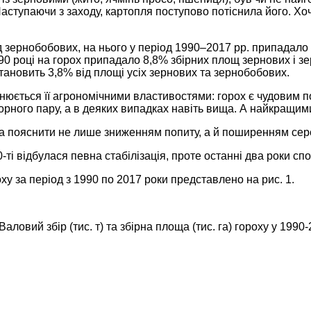
Наступаючи з заходу, картопля поступово потіснила його. Хоч
зернобобових, на нього у період 1990–2017 рр. припадало в
90 році на горох припадало 8,8% збірних площ зернових і з
 становить 3,8% від площі усіх зернових та зернобобових.
яснюється її агрономічними властивостями: горох є чудовим 
 чорного пару, а в деяких випадках навіть вища. А найкращи
а пояснити не лише зниженням попиту, а й поширенням сере
-ті відбулася певна стабілізація, проте останні два роки с
у за період з 1990 по 2017 роки представлено на рис. 1.
Валовий збір (тис. т) та збірна площа (тис. га) гороху у 1990-