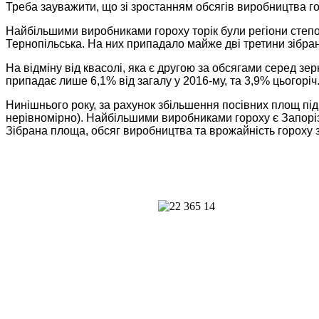
Треба зауважити, що зі зростанням обсягів виробництва гор
Найбільшими виробниками гороху торік були регіони степов
Тернопільська. На них припадало майже дві третини зібра
На відміну від квасолі, яка є другою за обсягами серед 
припадає лише 6,1% від загалу у 2016-му, та 3,9% цьогоріч
Нинішнього року, за рахунок збільшення посівних площ під 
нерівномірно). Найбільшими виробниками гороху є Запорізь
Зібрана площа, обсяг виробництва та врожайність гороху з