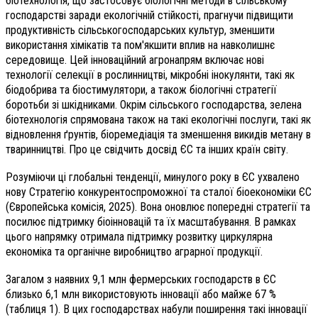
біотехнологія, що застосовує біологічні методи в сільському
господарстві заради екологічній стійкості, прагнучи підвищити
продуктивність сільськогосподарських культур, зменшити
використання хімікатів та пом'якшити вплив на навколишнє
середовище. Цей інноваційний агронапрям включає нові
технології селекції в рослинництві, мікробні інокулянти, такі як
біодобрива та біостимулятори, а також біологічні стратегії
боротьби зі шкідниками. Окрім сільського господарства, зелена
біотехнологія спрямована також на такі екологічні послуги, такі як
відновлення ґрунтів, біоремедіація та зменшення викидів метану в
тваринництві. Про це свідчить досвід ЄС та інших країн світу.
Розуміючи ці глобальні тенденції, минулого року в ЄС ухвалено
нову Стратегію конкурентоспроможної та сталої біоекономіки ЄС
(Європейська комісія, 2025). Вона оновлює попередні стратегії та
посилює підтримку біоінновацій та їх масштабування. В рамках
цього напрямку отримала підтримку розвитку циркулярна
економіка та органічне виробництво аграрної продукції.
Загалом з наявних 9,1 млн фермерських господарств в ЄС
близько 6,1 млн використовують інновації або майже 67 %
(таблиця 1). В цих господарствах набули поширення такі інновації