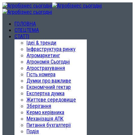
ГОЛОВНА
СПЕЦТЕМА
СТАТТІ
Ідеї & тренди
Інфраструктура ринку
Агромаркетинг
Агрономія Сьогодні
Агрострахування
Гість номера
Думки про важливе
Економічний гектар
Експертна думка
Життєве середовище
Зберігання
Кермо керівника
Механізація АПК
Питання бухгалтерії
Подія