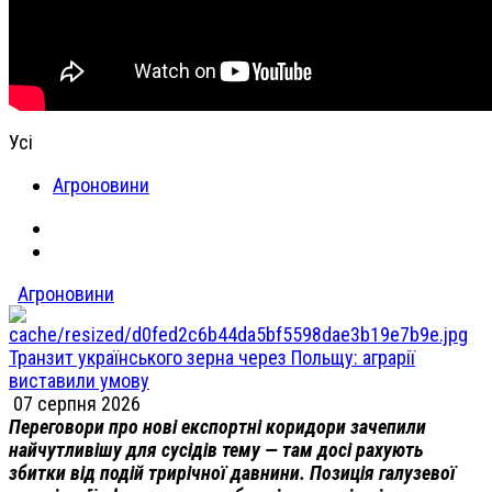
Усі
Агроновини
Агроновини
Транзит українського зерна через Польщу: аграрії
виставили умову
07 серпня 2026
Переговори про нові експортні коридори зачепили
найчутливішу для сусідів тему — там досі рахують
збитки від подій трирічної давнини. Позиція галузевої