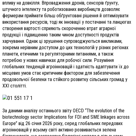
впливу на довкілля. Впровадження дронів, сенсорів ґрунту,
штучного інтелекту та роботизованих виробництв дозволяє
фермерам приймати більш обґрунтовані рішення й оптимізувати
використання ресурсів, тоді як інновації у постачанні та ланцюгах
створення вартості сприяють скороченню втрат аграрної
продукції і підвищенню таким чином доступності продуктів
харчування. Однак ці зрушення супроводжуються викликами,
зокрема нерівним доступом до цих технологій у різних регіонах
планети, етичними та регуляторними питаннями, а також
потребою у нових навичках для робочої сили. Розуміння
глобальних тенденцій агроінновацій і здатність адаптувати їх до
місцевих умов стає критичним фактором для забезпечення
продовольчої безпеки та стійкого розвитку сільських громад у
XXI столітті.
За даними аналізу останнього звіту OECD “The evolution of the
biotechnology sector Implications for FDI and SME linkages across
Europe” від 26 січня 2026 року, серед глобальних передових
агроiнновацiй у всьому світі активно розвивається зелена