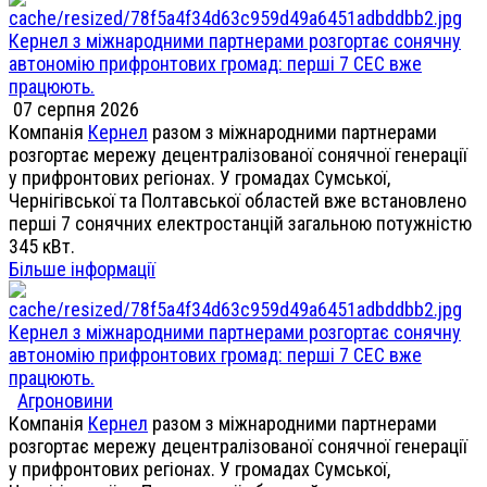
Кернел з міжнародними партнерами розгортає сонячну
автономію прифронтових громад: перші 7 СЕС вже
працюють.
07 серпня 2026
Компанія
Кернел
разом з міжнародними партнерами
розгортає мережу децентралізованої сонячної генерації
у прифронтових регіонах. У громадах Сумської,
Чернігівської та Полтавської областей вже встановлено
перші 7 сонячних електростанцій загальною потужністю
345 кВт.
Більше інформації
Кернел з міжнародними партнерами розгортає сонячну
автономію прифронтових громад: перші 7 СЕС вже
працюють.
Агроновини
Компанія
Кернел
разом з міжнародними партнерами
розгортає мережу децентралізованої сонячної генерації
у прифронтових регіонах. У громадах Сумської,