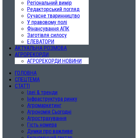
Регіональний вимір
Редакторський погляд
Сучасне тваринництво
У правовому полі
Фінансування АПК
Заготівля силосу
ЕЛЕВАТОРИ
АКТУАЛЬНА РОЗМОВА
АГРОРЕКОРДИ
АГРОРЕКОРДИ НОВИНИ
ГОЛОВНА
СПЕЦТЕМА
СТАТТІ
Ідеї & тренди
Інфраструктура ринку
Агромаркетинг
Агрономія Сьогодні
Агрострахування
Гість номера
Думки про важливе
Економічний гектар