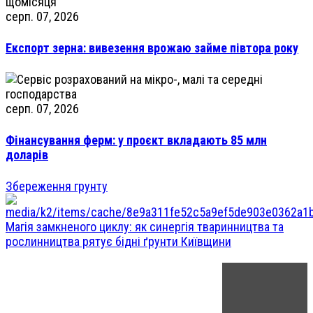
серп. 07, 2026
Експорт зерна: вивезення врожаю займе півтора року
серп. 07, 2026
Фінансування ферм: у проєкт вкладають 85 млн
доларів
Збереження грунту
Магія замкненого циклу: як синергія тваринництва та
рослинництва рятує бідні ґрунти Київщини