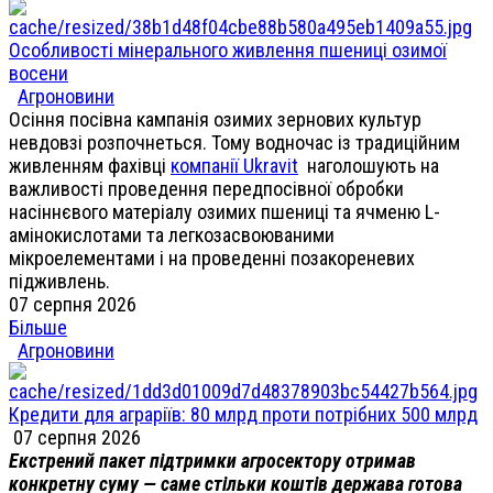
Особливості мінерального живлення пшениці озимої
восени
Агроновини
Осіння посівна кампанія озимих зернових культур
невдовзі розпочнеться. Тому водночас із традиційним
живленням фахівці
компанії Ukravit
наголошують на
важливості проведення передпосівної обробки
насіннєвого матеріалу озимих пшениці та ячменю L-
амінокислотами та легкозасвоюваними
мікроелементами і на проведенні позакореневих
підживлень.
07 серпня 2026
Більше
Агроновини
Кредити для аграріїв: 80 млрд проти потрібних 500 млрд
07 серпня 2026
Екстрений пакет підтримки агросектору отримав
конкретну суму — саме стільки коштів держава готова