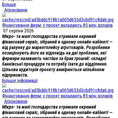
Більше
Агроновини
Фінансування ферм: у проєкт вкладають 85 млн доларів
07 серпня 2026
Мікро- та малі господарства отримали окремий
фінансовий сервіс, зібраний в одному онлайн-кабінеті —
від рахунку до маркетплейсу агротоварів. Розробники
позиціонують його як відповідь на дві проблеми, які
фермери називають частіше за брак грошей: складні
банківські процедури та потребу їхати до відділення.
Цільова аудиторія проєкту вимірюється мільйоном
підприємств.
Більше інформації
Фінансування ферм: у проєкт вкладають 85 млн доларів
Агроновини
Мікро- та малі господарства отримали окремий
фінансовий сервіс, зібраний в одному онлайн-кабінеті —
від рахунку до маркетплейсу агротоварів. Розробники