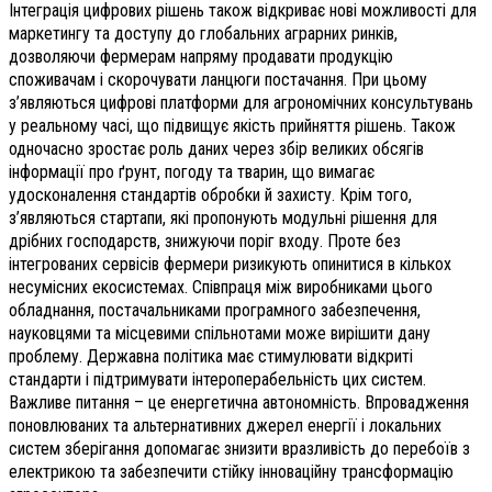
Інтеграція цифрових рішень також відкриває нові можливості для
маркетингу та доступу до глобальних аграрних ринків,
дозволяючи фермерам напряму продавати продукцію
споживачам і скорочувати ланцюги постачання. При цьому
з’являються цифрові платформи для агрономічних консультувань
у реальному часі, що підвищує якість прийняття рішень. Також
одночасно зростає роль даних через збір великих обсягів
інформації про ґрунт, погоду та тварин, що вимагає
удосконалення стандартів обробки й захисту. Крім того,
з’являються стартапи, які пропонують модульні рішення для
дрібних господарств, знижуючи поріг входу. Проте без
інтегрованих сервісів фермери ризикують опинитися в кількох
несумісних екосистемах. Співпраця між виробниками цього
обладнання, постачальниками програмного забезпечення,
науковцями та місцевими спільнотами може вирішити дану
проблему. Державна політика має стимулювати відкриті
стандарти і підтримувати інтероперабельність цих систем.
Важливе питання – це енергетична автономність. Впровадження
поновлюваних та альтернативних джерел енергії і локальних
систем зберігання допомагає знизити вразливість до перебоїв з
електрикою та забезпечити стійку інноваційну трансформацію