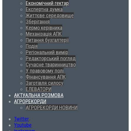
Економічний гектар
Експертна думка
Життєве середовище
Зберігання
Кермо керівника
Механізація АПК
Питання бухгалтерії
Подія
Регіональний вимір
Редакторський погляд
Сучасне тваринництво
У правовому полі
Фінансування АПК
Заготівля силосу
ЕЛЕВАТОРИ
АКТУАЛЬНА РОЗМОВА
АГРОРЕКОРДИ
АГРОРЕКОРДИ НОВИНИ
Twitter
Youtube