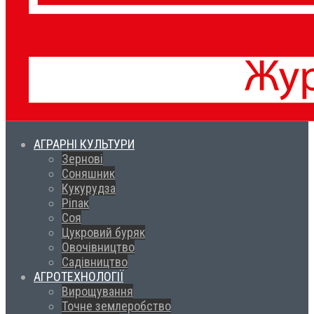
АГРАРНІ КУЛЬТУРИ
Зернові
Соняшник
Кукурудза
Ріпак
Соя
Цукровий буряк
Овочівництво
Садівництво
АГРОТЕХНОЛОГІЇ
Вирощування
Точне землеробство