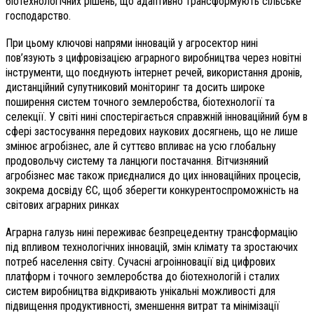
біотехнологічних рішень, що адаптивно трансформують сільське
господарство.
При цьому ключові напрями інновацій у агросектор нині
пов’язують з цифровізацією аграрного виробництва через новітні
інструменти, що поєднують інтернет речей, використання дронів,
дистанційний супутниковий моніторинг та досить широке
поширення систем точного землеробства, біотехнології та
селекції. У світі нині спостерігається справжній інноваційний бум в
сфері застосування передових наукових досягнень, що не лише
змінює агробізнес, але й суттєво впливає на усю глобальну
продовольчу систему та ланцюги постачання. Вітчизняний
агробізнес має також приєдналися до цих інноваційних процесів,
зокрема досвіду ЄС, щоб зберегти конкурентоспроможність на
світових аграрних ринках
Аграрна галузь нині переживає безпрецедентну трансформацію
під впливом технологічних інновацій, змін клімату та зростаючих
потреб населення світу. Сучасні агроінновації від цифрових
платформ і точного землеробства до біотехнологій і сталих
систем виробництва відкривають унікальні можливості для
підвищення продуктивності, зменшення витрат та мінімізації