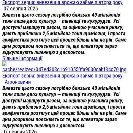
Експорт зерна: вивезення врожаю займе півтора року
07 серпня 2026
Вивезти цього сезону потрібно близько 40 мільйонів
тонн лише двох культур — пшениці та кукурудзи. Усі
доступні маршрути разом, за оцінкою учасника ринку,
дають приблизно 2,5 мільйона тонн щомісяця, і проста
арифметика розтягує цей процес більш ніж на рік. Саме
цим розривом пояснюється те, що елеватори зараз
відкуповують пшеницю з дисконтом.
Більше інформації
Експорт зерна: вивезення врожаю займе півтора року
Агроновини
Вивезти цього сезону потрібно близько 40 мільйонів
тонн лише двох культур — пшениці та кукурудзи. Усі
доступні маршрути разом, за оцінкою учасника ринку,
дають приблизно 2,5 мільйона тонн щомісяця, і проста
арифметика розтягує цей процес більш ніж на рік. Саме
цим розривом пояснюється те, що елеватори зараз
відкуповують пшеницю з дисконтом.
07 серпня 2026