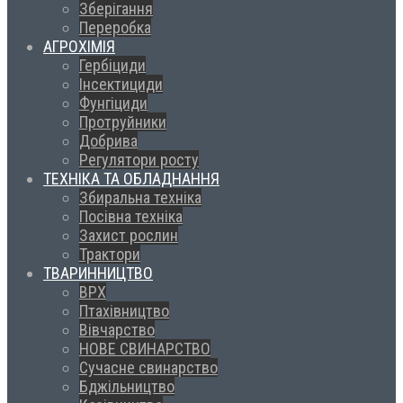
Зберігання
Переробка
АГРОХІМІЯ
Гербіциди
Інсектициди
Фунгіциди
Протруйники
Добрива
Регулятори росту
ТЕХНІКА ТА ОБЛАДНАННЯ
Збиральна техніка
Посівна техніка
Захист рослин
Трактори
ТВАРИННИЦТВО
ВРХ
Птахівництво
Вівчарство
НОВЕ СВИНАРСТВО
Сучасне свинарство
Бджільництво