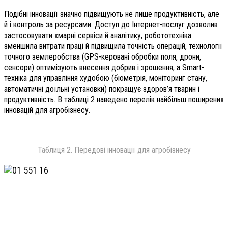
Подібні інновації значно підвищують не лише продуктивність, але
й і контроль за ресурсами. Доступ до Інтернет-послуг дозволив
застосовувати хмарні сервіси й аналітику, робототехніка
зменшила витрати праці й підвищила точність операцій, технології
точного землеробства (GPS-керовані обробки поля, дрони,
сенсори) оптимізують внесення добрив і зрошення, а Smart-
техніка для управління худобою (біометрія, моніторинг стану,
автоматичні доїльні установки) покращує здоров’я тварин і
продуктивність. В таблиці 2 наведено перелік найбільш поширених
інновацій для агробізнесу.
Таблиця 2. Передові інновації для агробізнесу