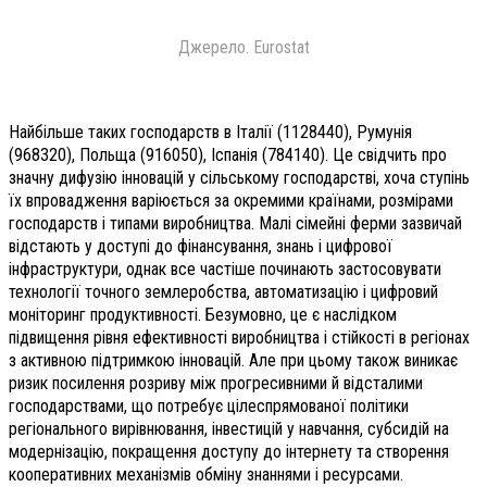
Джерело. Eurostat
Найбільше таких господарств в Італії (1128440), Румунія
(968320), Польща (916050), Іспанія (784140). Це свідчить про
значну дифузію інновацій у сільському господарстві, хоча ступінь
їх впровадження варіюється за окремими країнами, розмірами
господарств і типами виробництва. Малі сімейні ферми зазвичай
відстають у доступі до фінансування, знань і цифрової
інфраструктури, однак все частіше починають застосовувати
технології точного землеробства, автоматизацію і цифровий
моніторинг продуктивності. Безумовно, це є наслідком
підвищення рівня ефективності виробництва і стійкості в регіонах
з активною підтримкою інновацій. Але при цьому також виникає
ризик посилення розриву між прогресивними й відсталими
господарствами, що потребує цілеспрямованої політики
регіонального вирівнювання, інвестицій у навчання, субсидій на
модернізацію, покращення доступу до інтернету та створення
кооперативних механізмів обміну знаннями і ресурсами.