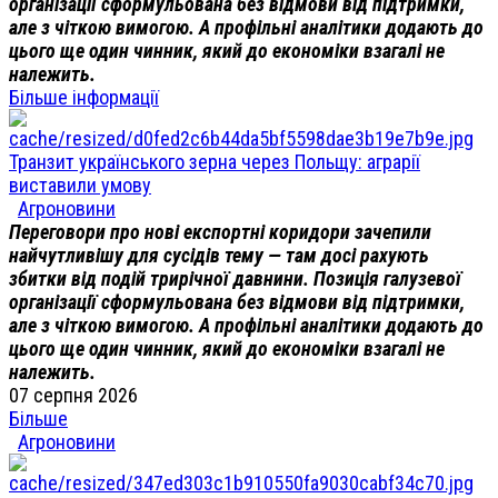
організації сформульована без відмови від підтримки,
але з чіткою вимогою. А профільні аналітики додають до
цього ще один чинник, який до економіки взагалі не
належить.
Більше інформації
Транзит українського зерна через Польщу: аграрії
виставили умову
Агроновини
Переговори про нові експортні коридори зачепили
найчутливішу для сусідів тему — там досі рахують
збитки від подій трирічної давнини. Позиція галузевої
організації сформульована без відмови від підтримки,
але з чіткою вимогою. А профільні аналітики додають до
цього ще один чинник, який до економіки взагалі не
належить.
07 серпня 2026
Більше
Агроновини