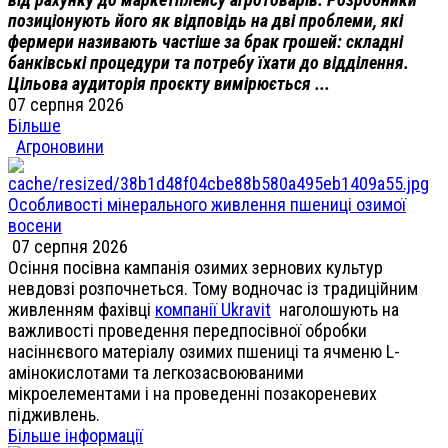
позиціонують його як відповідь на дві проблеми, які
фермери називають частіше за брак грошей: складні
банківські процедури та потребу їхати до відділення.
Цільова аудиторія проєкту вимірюється ...
07 серпня 2026
Більше
Агроновини
Особливості мінерального живлення пшениці озимої
восени
07 серпня 2026
Осіння посівна кампанія озимих зернових культур
невдовзі розпочнеться. Тому водночас із традиційним
живленням фахівці
компанії Ukravit
наголошують на
важливості проведення передпосівної обробки
насіннєвого матеріалу озимих пшениці та ячменю L-
амінокислотами та легкозасвоюваними
мікроелементами і на проведенні позакореневих
підживлень.
Більше інформації