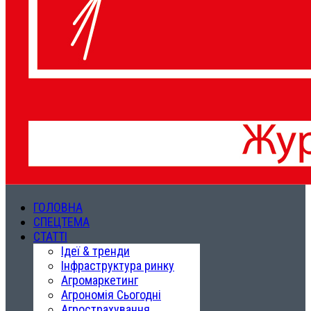
ГОЛОВНА
СПЕЦТЕМА
СТАТТІ
Ідеї & тренди
Інфраструктура ринку
Агромаркетинг
Агрономія Сьогодні
Агрострахування