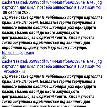
Картопля для шкіл: потреба оцінюється в 180 тисяч тонн
08 серпня 2026
Держава стане одним із найбільших покупців картоплі в
країні вже цієї осені. Безплатне гаряче харчування з
першого вересня охоплює школярів усіх одинадцяти
класів, і базові овочі до нього закуповують
централізовано, за бюджетні кошти. Умови участі в
таких закупівлях відрізняються від звичного для
виробників продажу партії гуртовому покупцю.
Більше інформації
Картопля для шкіл: потреба оцінюється в 180 тисяч тонн
Агроновини
Держава стане одним із найбільших покупців картоплі в
країні вже цієї осені. Безплатне гаряче харчування з
першого вересня охоплює школярів усіх одинадцяти
класів, і базові овочі до нього закуповують
централізовано, за бюджетні кошти. Умови участі в
таких закупівлях відрізняються від звичного для
виробників продажу партії гуртовому покупцю.