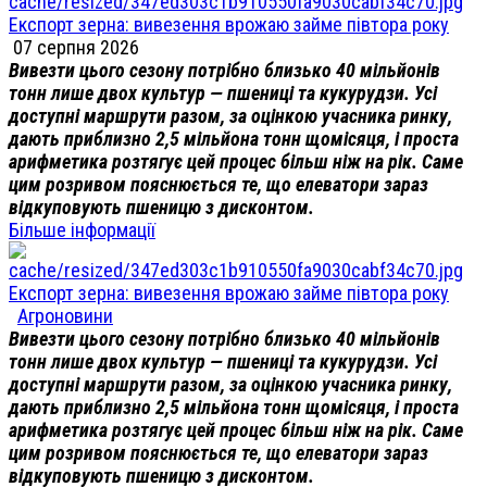
Експорт зерна: вивезення врожаю займе півтора року
07 серпня 2026
Вивезти цього сезону потрібно близько 40 мільйонів
тонн лише двох культур — пшениці та кукурудзи. Усі
доступні маршрути разом, за оцінкою учасника ринку,
дають приблизно 2,5 мільйона тонн щомісяця, і проста
арифметика розтягує цей процес більш ніж на рік. Саме
цим розривом пояснюється те, що елеватори зараз
відкуповують пшеницю з дисконтом.
Більше інформації
Експорт зерна: вивезення врожаю займе півтора року
Агроновини
Вивезти цього сезону потрібно близько 40 мільйонів
тонн лише двох культур — пшениці та кукурудзи. Усі
доступні маршрути разом, за оцінкою учасника ринку,
дають приблизно 2,5 мільйона тонн щомісяця, і проста
арифметика розтягує цей процес більш ніж на рік. Саме
цим розривом пояснюється те, що елеватори зараз
відкуповують пшеницю з дисконтом.