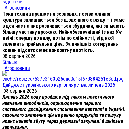
відсотків
Агроновини
Поки техніка працює на зернових, посіви олійної
культури залишаються без щоденного огляду — і саме
в цей час на них розвиваються збудники, які знімають
більшу частину врожаю. Найнебезпечніший із них б'є
двічі: спершу по валу, потім по олійності, від якої
залежить приймальна ціна. За нинішніх котирувань
кожен відсоток має конкретну вартість.
08 серпня 2026
Більше
Агроновини
Дайджест українського картоплярства: липень 2026
08 серпня 2026
Липень 2026 року пройшов під знаком практичного
навчання виробників, оприлюднення першого
системного дослідження споживання картоплі в Україні,
сезонного зниження цін на ранню продукцію та пошуку
нових каналів збуту через державні закупівлі й шкільне
харчування.