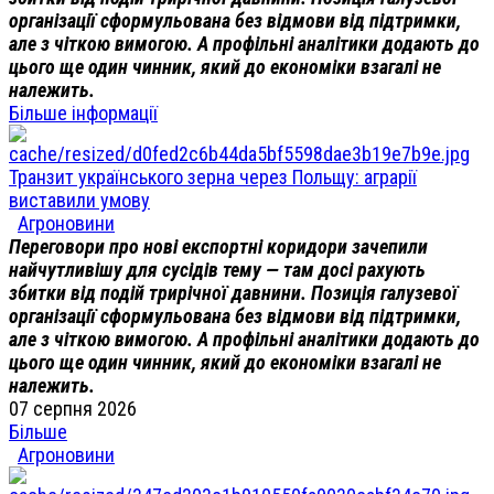
організації сформульована без відмови від підтримки,
але з чіткою вимогою. А профільні аналітики додають до
цього ще один чинник, який до економіки взагалі не
належить.
Більше інформації
Транзит українського зерна через Польщу: аграрії
виставили умову
Агроновини
Переговори про нові експортні коридори зачепили
найчутливішу для сусідів тему — там досі рахують
збитки від подій трирічної давнини. Позиція галузевої
організації сформульована без відмови від підтримки,
але з чіткою вимогою. А профільні аналітики додають до
цього ще один чинник, який до економіки взагалі не
належить.
07 серпня 2026
Більше
Агроновини