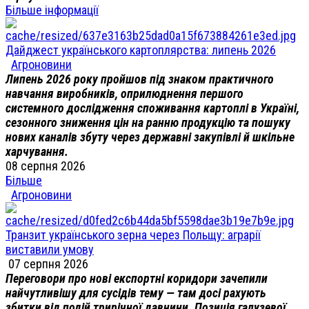
Більше інформації
Дайджест українського картоплярства: липень 2026
Агроновини
Липень 2026 року пройшов під знаком практичного
навчання виробників, оприлюднення першого
системного дослідження споживання картоплі в Україні,
сезонного зниження цін на ранню продукцію та пошуку
нових каналів збуту через державні закупівлі й шкільне
харчування.
08 серпня 2026
Більше
Агроновини
Транзит українського зерна через Польщу: аграрії
виставили умову
07 серпня 2026
Переговори про нові експортні коридори зачепили
найчутливішу для сусідів тему — там досі рахують
збитки від подій трирічної давнини. Позиція галузевої