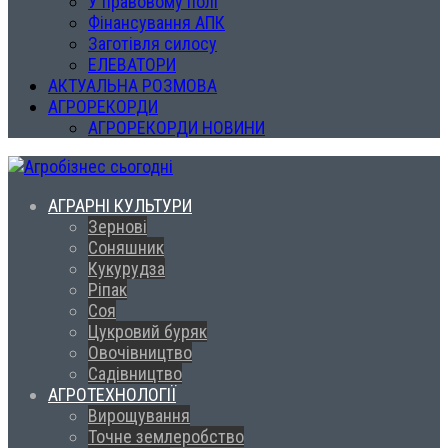
У правовому полі
Фінансування АПК
Заготівля силосу
ЕЛЕВАТОРИ
АКТУАЛЬНА РОЗМОВА
АГРОРЕКОРДИ
АГРОРЕКОРДИ НОВИНИ
АГРАРНІ КУЛЬТУРИ
Зернові
Соняшник
Кукурудза
Ріпак
Соя
Цукровий буряк
Овочівництво
Садівництво
АГРОТЕХНОЛОГІЇ
Вирощування
Точне землеробство