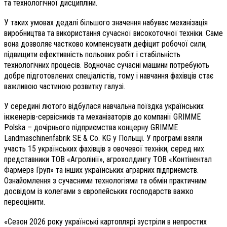
та технологічної дисципліни.
У таких умовах дедалі більшого значення набуває механізація
виробництва та використання сучасної високоточної техніки. Саме
вона дозволяє частково компенсувати дефіцит робочої сили,
підвищити ефективність польових робіт і стабільність
технологічних процесів. Водночас сучасні машини потребують
добре підготовлених спеціалістів, тому і навчання фахівців стає
важливою частиною розвитку галузі.
У середині лютого відбулася навчальна поїздка українських
інженерів-сервісників та механізаторів до компанії GRIMME
Polska – дочірнього підприємства концерну GRIMME
Landmaschinenfabrik SE & Co. KG у Польщі. У програмі взяли
участь 15 українських фахівців з овочевої техніки, серед них
представники ТОВ «Агролінії», агрохолдингу ТОВ «Контінентал
Фармерз Груп» та інших українських аграрних підприємств.
Ознайомлення з сучасними технологіями та обмін практичним
досвідом із колегами з європейських господарств важко
переоцінити.
«Сезон 2026 року українські картоплярі зустріли в непростих