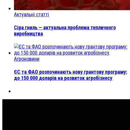
Актуальні статті
Сіра гниль — актуальна проблема тепличного
виробництва
Агроновини
ЄС та ФАО розпочинають нову грантову програму:
до 150 000 доларів на розвиток агробізнесу