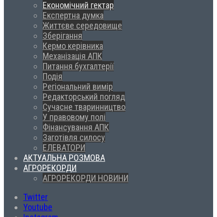
Економічний гектар
Експертна думка
Життєве середовище
Зберігання
Кермо керівника
Механізація АПК
Питання бухгалтерії
Подія
Регіональний вимір
Редакторський погляд
Сучасне тваринництво
У правовому полі
Фінансування АПК
Заготівля силосу
ЕЛЕВАТОРИ
АКТУАЛЬНА РОЗМОВА
АГРОРЕКОРДИ
АГРОРЕКОРДИ НОВИНИ
Twitter
Youtube