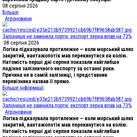
08 серпня 2026
Більше
Агроновини
Залізниця не замінила порти: експорт зерна впав на 73%
08 серпня 2026
Логіка підказувала протилежне — коли морський шлях
закритий, вантажопотік мав перекинутися на колію.
Натомість перші дні серпня показали найглибше
падіння залізничного експорту за останні роки.
Причина не в самій залізниці, і представник
перевізника назвав її прямо.
Більше інформації
Залізниця не замінила порти: експорт зерна впав на 73%
Агроновини
Логіка підказувала протилежне — коли морський шлях
закритий, вантажопотік мав перекинутися на колію.
Натомість перші дні серпня показали найглибше