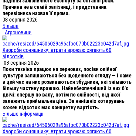
падіння залізничного експорту за останні роки.
Причина не в самій залізниці, і представник
перевізника назвав її прямо.
08 серпня 2026
Більше
Агроновини
Хвороби соняшнику: втрати врожаю сягають 60
відсотків
08 серпня 2026
Поки техніка працює на зернових, посіви олійної
культури залишаються без щоденного огляду — і саме
в цей час на них розвиваються збудники, які знімають
більшу частину врожаю. Найнебезпечніший із них б'є
двічі: спершу по валу, потім по олійності, від якої
залежить приймальна ціна. За нинішніх котирувань
кожен відсоток має конкретну вартість.
Більше інформації
Хвороби соняшнику: втрати врожаю сягають 60