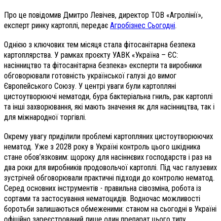
Про це повідомив Дмитро Левічев, директор ТОВ «Агролінії»,
експерт ринку картоплі, передає
Агробізнес Сьогодні
.
Однією з ключових тем місяця стала фітосанітарна безпека
картоплярства. У рамках проєкту УАВК «Україна – ЄС:
насінництво та фітосанітарна безпека» експерти та виробники
обговорювали готовність української галузі до вимог
Європейського Союзу. У центрі уваги були картопляні
цистоутворюючі нематоди, бура бактеріальна гниль, рак картоплі
та інші захворювання, які мають значення як для насінництва, так і
для міжнародної торгівлі.
Окрему увагу приділили проблемі картопляних цистоутворюючих
нематод. Уже з 2028 року в Україні контроль цього шкідника
стане обов’язковим: щороку для насіннєвих господарств і раз на
два роки для виробників продовольчої картоплі. Під час галузевих
зустрічей обговорювали практичні підходи до контролю нематод.
Серед основних інструментів - правильна сівозміна, робота із
сортами та застосування нематоцидів. Водночас можливості
боротьби залишаються обмеженими: станом на сьогодні в Україні
офіційно зареєстрований лише один препарат цього типу.