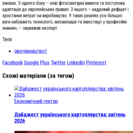
умовах. З одного боку – нові фітосанітарні вимоги та поступова
адаптація до європейських правил. З іншого – кадровий дефіцит і
зростання витрат на виробництво. У таких реаліях усе більшої
ваги набувають технології, механізація та інвестиції у професійні
знання», – зауважив експерт.
Теги
овочівництво1
Facebook
Google Plus
Twitter
Linkedin
Pinterest
Схожі матеріали (за тегом)
Економічний гектар
Дайджест українського картоплярства: квітень
2026