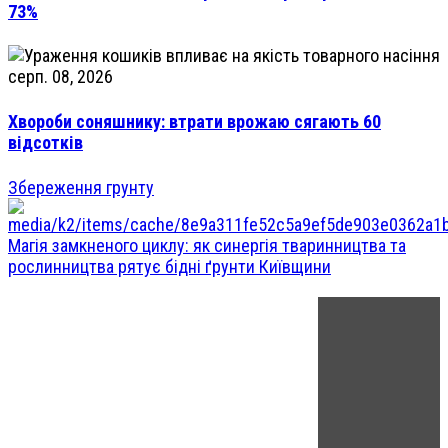
73%
серп. 08, 2026
Хвороби соняшнику: втрати врожаю сягають 60
відсотків
Збереження грунту
Магія замкненого циклу: як синергія тваринництва та
рослинництва рятує бідні ґрунти Київщини