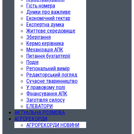
Гість номера
Думки про важливе
Економічний гектар
Експертна думка
Життєве середовище
Зберігання
Кермо керівника
Механізація АПК
Питання бухгалтерії
Подія
Регіональний вимір
Редакторський погляд
Сучасне тваринництво
У правовому полі
Фінансування АПК
Заготівля силосу
ЕЛЕВАТОРИ
АКТУАЛЬНА РОЗМОВА
АГРОРЕКОРДИ
АГРОРЕКОРДИ НОВИНИ