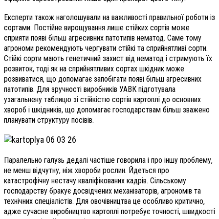
Експерти також наголошували на важливості правильної роботи із
сортами. Постійне вирощування лише стійких сортів може
сприяти появі більш агресивних патотипів нематод. Саме тому
агрономи рекомендують чергувати стійкі та сприйнятливі сорти.
Стійкі сорти мають генетичний захист від нематод і стримують їх
розвиток, тоді як на сприйнятливих сортах шкідник може
розвиватися, що допомагає запобігати появі більш агресивних
патотипів. Для зручності виробників УАВК підготувала
узагальнену таблицю зі стійкістю сортів картоплі до основних
хвороб і шкідників, що допомагає господарствам більш зважено
планувати структуру посівів.
Паралельно галузь дедалі частіше говорила і про іншу проблему,
не менш відчутну, ніж хвороби рослин. Йдеться про
катастрофічну нестачу кваліфікованих кадрів. Сільському
господарству бракує досвідчених механізаторів, агрономів та
технічних спеціалістів. Для овочівництва це особливо критично,
адже сучасне виробництво картоплі потребує точності, швидкості