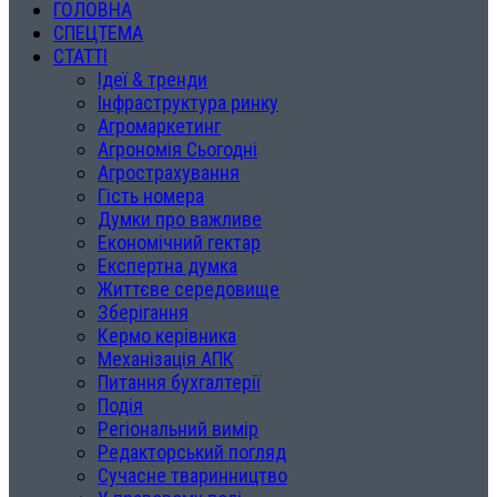
ГОЛОВНА
СПЕЦТЕМА
СТАТТІ
Ідеї & тренди
Інфраструктура ринку
Агромаркетинг
Агрономія Сьогодні
Агрострахування
Гість номера
Думки про важливе
Економічний гектар
Експертна думка
Життєве середовище
Зберігання
Кермо керівника
Механізація АПК
Питання бухгалтерії
Подія
Регіональний вимір
Редакторський погляд
Сучасне тваринництво