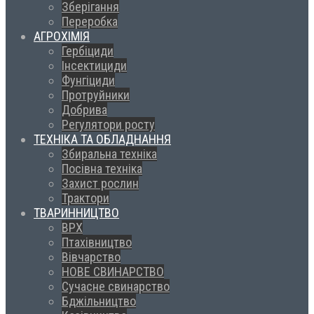
Зберігання
Переробка
АГРОХІМІЯ
Гербіциди
Інсектициди
Фунгіциди
Протруйники
Добрива
Регулятори росту
ТЕХНІКА ТА ОБЛАДНАННЯ
Збиральна техніка
Посівна техніка
Захист рослин
Трактори
ТВАРИННИЦТВО
ВРХ
Птахівництво
Вівчарство
НОВЕ СВИНАРСТВО
Сучасне свинарство
Бджільництво