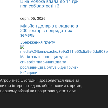
Ціна молока впала до 14 грн
при собівартості 13
серп. 05, 2026
Мільйон доларів вкладено в
200 гектарів непридатних
земель
Збереження грунту
Магія замкненого циклу: як
синергія тваринництва та
рослинництва рятує бідні ґрунти
Київщини
«Агробізнес Сьогодні» дозволяється лише за
них та інтернет-видань обов'язковим є пряме,
 першому абзаці на процитовану статтю чи