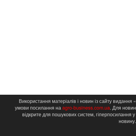
Використання матеріалів і новин із сайту видання 
умови посилання на
agro-business.com.ua
. Для новин
відкрите для пошукових систем, гіперпосилання у
новину.