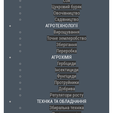
Соя
Цукровий буряк
Овочівництво
Садівництво
АГРОТЕХНОЛОГІЇ
Вирощування
Точне землеробство
Зберігання
Переробка
АГРОХІМІЯ
Гербіциди
Інсектициди
Фунгіциди
Протруйники
Добрива
Регулятори росту
ТЕХНІКА ТА ОБЛАДНАННЯ
Збиральна техніка