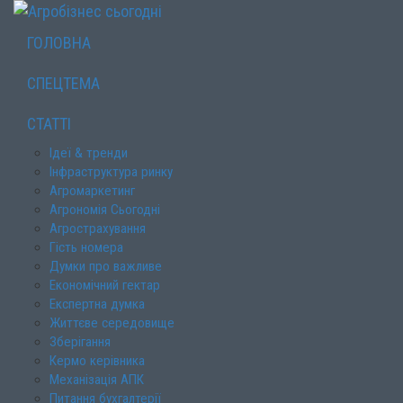
ГОЛОВНА
СПЕЦТЕМА
СТАТТІ
Ідеї & тренди
Інфраструктура ринку
Агромаркетинг
Агрономія Сьогодні
Агрострахування
Гість номера
Думки про важливе
Економічний гектар
Експертна думка
Життєве середовище
Зберігання
Кермо керівника
Механізація АПК
Питання бухгалтерії