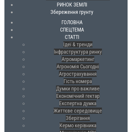
РИНОК ЗЕМЛІ
Збереження грунту
ГОЛОВНА
СПЕЦТЕМА
СТАТТІ
Ідеї & тренди
Інфраструктура ринку
Агромаркетинг
Агрономія Сьогодні
Агрострахування
Гість номера
Думки про важливе
Економічний гектар
Експертна думка
Життєве середовище
Зберігання
Кермо керівника