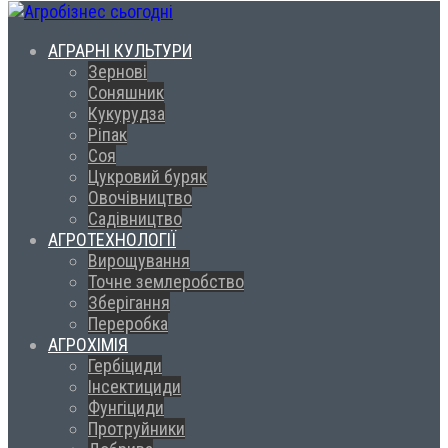
АГРАРНІ КУЛЬТУРИ
Зернові
Соняшник
Кукурудза
Ріпак
Соя
Цукровий буряк
Овочівництво
Садівництво
АГРОТЕХНОЛОГІЇ
Вирощування
Точне землеробство
Зберігання
Переробка
АГРОХІМІЯ
Гербіциди
Інсектициди
Фунгіциди
Протруйники