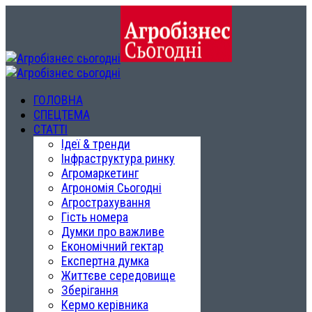
ГОЛОВНА
СПЕЦТЕМА
СТАТТІ
Ідеї & тренди
Інфраструктура ринку
Агромаркетинг
Агрономія Сьогодні
Агрострахування
Гість номера
Думки про важливе
Економічний гектар
Експертна думка
Життєве середовище
Зберігання
Кермо керівника