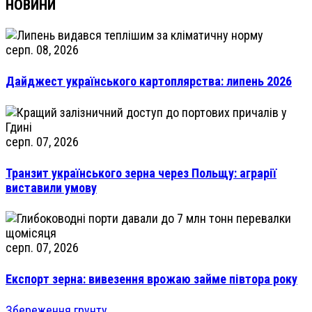
НОВИНИ
серп. 08, 2026
Дайджест українського картоплярства: липень 2026
серп. 07, 2026
Транзит українського зерна через Польщу: аграрії
виставили умову
серп. 07, 2026
Експорт зерна: вивезення врожаю займе півтора року
Збереження грунту