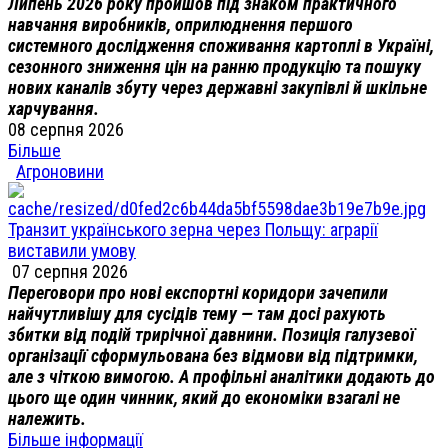
Липень 2026 року пройшов під знаком практичного
навчання виробників, оприлюднення першого
системного дослідження споживання картоплі в Україні,
сезонного зниження цін на ранню продукцію та пошуку
нових каналів збуту через державні закупівлі й шкільне
харчування.
08 серпня 2026
Більше
Агроновини
Транзит українського зерна через Польщу: аграрії
виставили умову
07 серпня 2026
Переговори про нові експортні коридори зачепили
найчутливішу для сусідів тему — там досі рахують
збитки від подій трирічної давнини. Позиція галузевої
організації сформульована без відмови від підтримки,
але з чіткою вимогою. А профільні аналітики додають до
цього ще один чинник, який до економіки взагалі не
належить.
Більше інформації