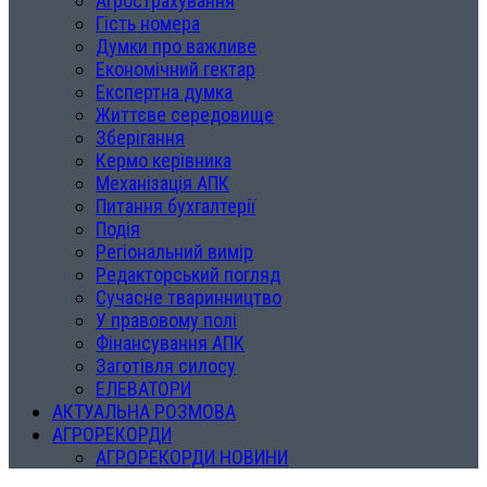
Агрострахування
Гість номера
Думки про важливе
Економічний гектар
Експертна думка
Життєве середовище
Зберігання
Кермо керівника
Механізація АПК
Питання бухгалтерії
Подія
Регіональний вимір
Редакторський погляд
Сучасне тваринництво
У правовому полі
Фінансування АПК
Заготівля силосу
ЕЛЕВАТОРИ
АКТУАЛЬНА РОЗМОВА
АГРОРЕКОРДИ
АГРОРЕКОРДИ НОВИНИ