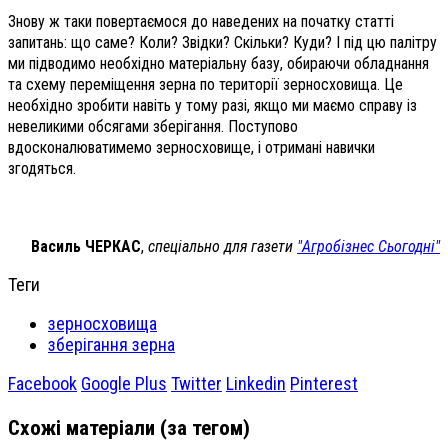
Знову ж таки повертаємося до наведених на початку статті
запитань: що саме? Коли? Звідки? Скільки? Куди? І під цю палітру
ми підводимо необхідно матеріальну базу, обираючи обладнання
та схему переміщення зерна по території зерносховища. Це
необхідно зробити навіть у тому разі, якщо ми маємо справу із
невеликими обсягами зберігання. Поступово
вдосконалюватимемо зерносховище, і отримані навички
згодяться.
Василь ЧЕРКАС
,
спеціально для газети
"Агробізнес Сьогодні"
Теги
зерносховища
зберігання зерна
Facebook
Google Plus
Twitter
Linkedin
Pinterest
Схожі матеріали (за тегом)