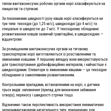
типом вантажонесучих робочих органів норії класифікуються на
ланцюгові та стрічкові.
За показниками швидкості руху ківшів норії класифікуються на
три типи: тихохідні (до 1,25 м/с), швидкохідні (до 4 м/с) та
спеціальні зі швидкістю до 7 м/с. У тихохідному обладнанні
розвантаження ковшів зазвичай гравітаційне, в швидкохідних —
відцентрове.
За розміщенням вантажонесучих органів на тяговому
транспортерові норії виготовляються із розставленими та
зімкненими ковшами. У першому випадку вони використовуються
для транспортування дрібнофракційних матеріалів, і найчастіше є
швидкохідними. Елеватори із зімкненими ківшами — це тихохідне
обладнання із самопливним розвантаженням.
Контрольними приладами, встановленими на норії, є датчики
трьох видів: заповнення (прилад для визначення забивання
отвору), перекосу і швидкості стрічки тощо.
Відзначимо також перспективність використання пневматичних
зернонавантажувачів нагнітального типу, призначених для