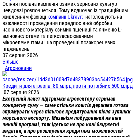
Осіння посівна кампанія озимих зернових культур
невдовзі розпочнеться. Тому водночас із традиційним
живленням фахівці
компанії Ukravit
наголошують на
важливості проведення передпосівної обробки
насіннєвого матеріалу озимих пшениці та ячменю L-
амінокислотами та легкозасвоюваними
мікроелементами і на проведенні позакореневих
підживлень.
07 серпня 2026
Більше
Агроновини
Кредити для аграріїв: 80 млрд проти потрібних 500 млрд
07 серпня 2026
Екстрений пакет підтримки агросектору отримав
конкретну суму — саме стільки коштів держава готова
спрямувати через пільгове кредитування після зупинки
морського експорту. Механізм побудований на вже
чинній програмі, тож ідеться не про нові бюджетні
видатки, а про розширення кредитних можливостей