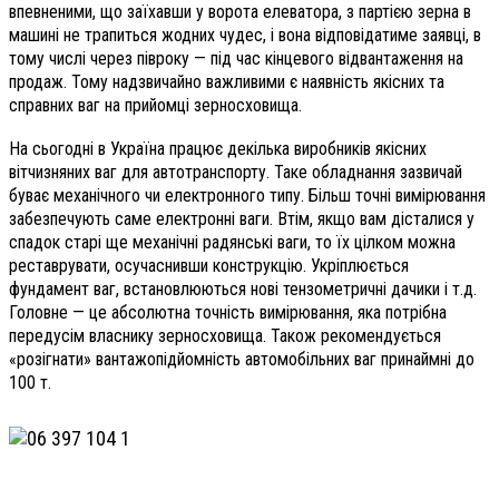
впевненими, що заїхавши у ворота елеватора, з партією зерна в
машині не трапиться жодних чудес, і вона відповідатиме заявці, в
тому числі через півроку — під час кінцевого відвантаження на
продаж. Тому надзвичайно важливими є наявність якісних та
справних ваг на прийомці зерносховища.
На сьогодні в Україна працює декілька виробників якісних
вітчизняних ваг для автотранспорту. Таке обладнання зазвичай
буває механічного чи електронного типу. Більш точні вимірювання
забезпечують саме електронні ваги. Втім, якщо вам дісталися у
спадок старі ще механічні радянські ваги, то їх цілком можна
реставрувати, осучаснивши конструкцію. Укріплюється
фундамент ваг, встановлюються нові тензометричні дачики і т.д.
Головне — це абсолютна точність вимірювання, яка потрібна
передусім власнику зерносховища. Також рекомендується
«розігнати» вантажопідйомність автомобільних ваг принаймні до
100 т.