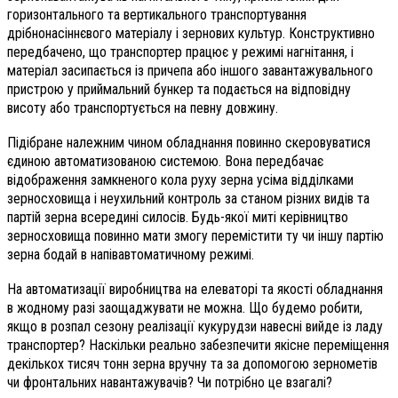
горизонтального та вертикального транспортування
дрібнонасіннєвого матеріалу і зернових культур. Конструктивно
передбачено, що транспортер працює у режимі нагнітання, і
матеріал засипається із причепа або іншого завантажувального
пристрою у приймальний бункер та подається на відповідну
висоту або транспортується на певну довжину.
Підібране належним чином обладнання повинно скеровуватися
єдиною автоматизованою системою. Вона передбачає
відображення замкненого кола руху зерна усіма відділками
зерносховища і неухильний контроль за станом різних видів та
партій зерна всередині силосів. Будь-якої миті керівництво
зерносховища повинно мати змогу перемістити ту чи іншу партію
зерна бодай в напівавтоматичному режимі.
На автоматизації виробництва на елеваторі та якості обладнання
в жодному разі заощаджувати не можна. Що будемо робити,
якщо в розпал сезону реалізації кукурудзи навесні вийде із ладу
транспортер? Наскільки реально забезпечити якісне переміщення
декількох тисяч тонн зерна вручну та за допомогою зернометів
чи фронтальних навантажувачів? Чи потрібно це взагалі?