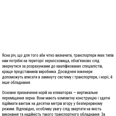
Ясна річ, що для того аби чітко визначити, транспортери яких типів
нам потрібні на території зерносховища, обов’язково слід
звернутися за розрахунками до кваліфікованих спеціалістів,
краще представників виробника. Досвідчені інженери
допоможуть вписати в замкнуту систему і транспортери, і норії, й
інше обладнання.
Основне призначення норій на елеваторах — вертикальне
переміщення зерна. Вони мають компактну конструкцію і здатні
підіймати вантаж на десятки метрів вгору у безперервному
режимі. Відповідно, особливу увагу слід звертати на якість
виконання та надійність такого транспортного обладнання. За