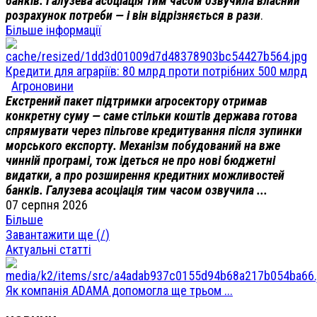
банків. Галузева асоціація тим часом озвучила власний
розрахунок потреби — і він відрізняється в рази
.
Більше інформації
Кредити для аграріїв: 80 млрд проти потрібних 500 млрд
Агроновини
Екстрений пакет підтримки агросектору отримав
конкретну суму — саме стільки коштів держава готова
спрямувати через пільгове кредитування після зупинки
морського експорту. Механізм побудований на вже
чинній програмі, тож ідеться не про нові бюджетні
видатки, а про розширення кредитних можливостей
банків. Галузева асоціація тим часом озвучила ...
07 серпня 2026
Більше
Завантажити ще (
/
)
Актуальні статті
Як компанія ADAMA допомогла ще трьом ...