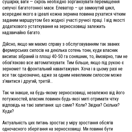
сушарки, ваги — скрізь необхідно зорганізувати переміщення
сипучої багатотонної маси. Елеватор – це замкнутий цикл,
всередині якого в ідеалі кожна зернина повинна рухатися чітким
заданим маршрутом без жодної участі ручної праці. І від якості
додаткового устаткування на зерносховищі залежить
надзвичайно багато.
Дійсно, якщо ми маємо справу з обслуговуванням так званих
фермерських силосів на декілька сотень тонн, куди власник
висипає зібраний із площі 40-50 га соняшник, то, ймовірно, там не
обов’язково все автоматизувати. Тим більше, якщо під рукою є
зерномет та фронтальний навантажувач. Хоча і в цьому разі не
все так однозначно, адже за одним невеликим силосом може
з’явитися і другий, третій…
Так чи інакше, на будь-якому зерносховищі, незалежно від його
потужностей, власник повинен будь-якої миті отримати чітку
відповідь на такі запитання: що саме? Коли? Звідки? Скільки?
Куди?
Актуальність цих питань зростає у міру зростання обсягів
одночасного зберігання на зерносховищі. Ми повинні бути