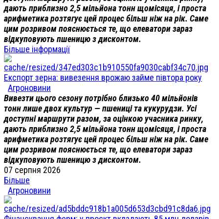
дають приблизно 2,5 мільйона тонн щомісяця, і проста
арифметика розтягує цей процес більш ніж на рік. Саме
цим розривом пояснюється те, що елеватори зараз
відкуповують пшеницю з дисконтом.
Більше інформації
Експорт зерна: вивезення врожаю займе півтора року
Агроновини
Вивезти цього сезону потрібно близько 40 мільйонів
тонн лише двох культур — пшениці та кукурудзи. Усі
доступні маршрути разом, за оцінкою учасника ринку,
дають приблизно 2,5 мільйона тонн щомісяця, і проста
арифметика розтягує цей процес більш ніж на рік. Саме
цим розривом пояснюється те, що елеватори зараз
відкуповують пшеницю з дисконтом.
07 серпня 2026
Більше
Агроновини
Фінансування ферм: у проєкт вкладають 85 млн доларів