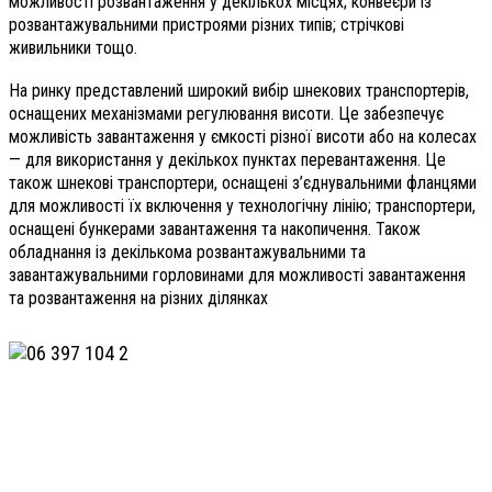
можливості розвантаження у декількох місцях; конвеєри із
розвантажувальними пристроями різних типів; стрічкові
живильники тощо.
На ринку представлений широкий вибір шнекових транспортерів,
оснащених механізмами регулювання висоти. Це забезпечує
можливість завантаження у ємкості різної висоти або на колесах
— для використання у декількох пунктах перевантаження. Це
також шнекові транспортери, оснащені з’єднувальними фланцями
для можливості їх включення у технологічну лінію; транспортери,
оснащені бункерами завантаження та накопичення. Також
обладнання із декількома розвантажувальними та
завантажувальними горловинами для можливості завантаження
та розвантаження на різних ділянках