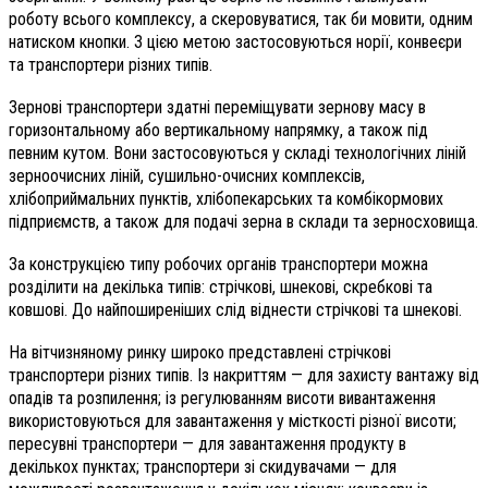
роботу всього комплексу, а скеровуватися, так би мовити, одним
натиском кнопки. З цією метою застосовуються норії, конвеєри
та транспортери різних типів.
Зернові транспортери здатні переміщувати зернову масу в
горизонтальному або вертикальному напрямку, а також під
певним кутом. Вони застосовуються у складі технологічних ліній
зерноочисних ліній, сушильно-очисних комплексів,
хлібоприймальних пунктів, хлібопекарських та комбікормових
підприємств, а також для подачі зерна в склади та зерносховища.
За конструкцією типу робочих органів транспортери можна
розділити на декілька типів: стрічкові, шнекові, скребкові та
ковшові. До найпоширеніших слід віднести стрічкові та шнекові.
На вітчизняному ринку широко представлені стрічкові
транспортери різних типів. Із накриттям — для захисту вантажу від
опадів та розпилення; із регулюванням висоти вивантаження
використовуються для завантаження у місткості різної висоти;
пересувні транспортери — для завантаження продукту в
декількох пунктах; транспортери зі скидувачами — для