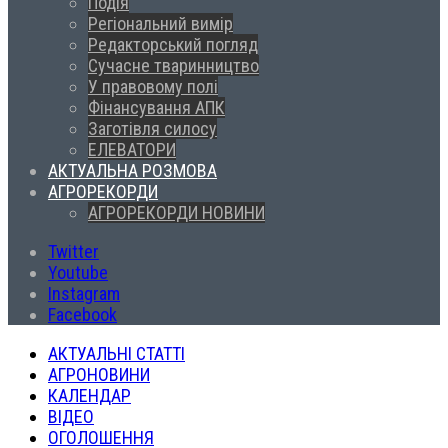
Подія
Регіональний вимір
Редакторський погляд
Сучасне тваринництво
У правовому полі
Фінансування АПК
Заготівля силосу
ЕЛЕВАТОРИ
АКТУАЛЬНА РОЗМОВА
АГРОРЕКОРДИ
АГРОРЕКОРДИ НОВИНИ
Twitter
Youtube
Instagram
Facebook
АКТУАЛЬНІ СТАТТІ
АГРОНОВИНИ
КАЛЕНДАР
ВІДЕО
ОГОЛОШЕННЯ