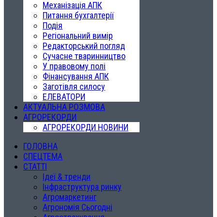
Механізація АПК
Питання бухгалтерії
Подія
Регіональний вимір
Редакторський погляд
Сучасне тваринництво
У правовому полі
Фінансування АПК
Заготівля силосу
ЕЛЕВАТОРИ
АКТУАЛЬНА РОЗМОВА
АГРОРЕКОРДИ
АГРОРЕКОРДИ НОВИНИ
ГОЛОВНА
СПЕЦТЕМА
СТАТТІ
Ідеї & тренди
Інфраструктура ринку
Агромаркетинг
Агрономія Сьогодні