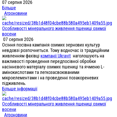
07 серпня 2026
Більше
Агроновини
Особливості мінерального живлення пшениці озимої
восени
07 серпня 2026
Осіння посівна кампанія озимих зернових культур
невдовзі розпочнеться. Тому водночас із традиційним
живленням фахівці
компанії Ukravit
наголошують на
важливості проведення передпосівної обробки
насіннєвого матеріалу озимих пшениці та ячменю L-
амінокислотами та легкозасвоюваними
мікроелементами і на проведенні позакореневих
підживлень.
Більше інформації
Особливості мінерального живлення пшениці озимої
восени
Агроновини