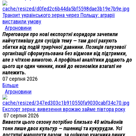
Транзит українського зерна через Польщу: аграрії
виставили умову
Агроновини
Переговори про нові експортні коридори зачепили
найчутливішу для сусідів тему — там досі рахують
збитки від подій трирічної давнини. Позиція галузевої
організації сформульована без відмови від підтримки,
але з чіткою вимогою. А профільні аналітики додають до
цього ще один чинник, який до економіки взагалі не
належить.
07 серпня 2026
Більше
Агроновини
Експорт зерна: вивезення врожаю займе півтора року
07 серпня 2026
Вивезти цього сезону потрібно близько 40 мільйонів
тонн лише двох культур — пшениці та кукурудзи. Усі
доступні маршрути разом, за оцінкою учасника ринку,