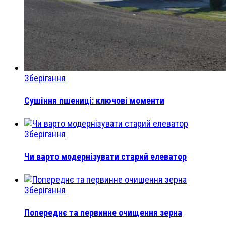
Зберігання
Сушіння пшениці: ключові моменти
Зберігання
Чи варто модернізувати старий елеватор
Зберігання
Попереднє та первинне очищення зерна