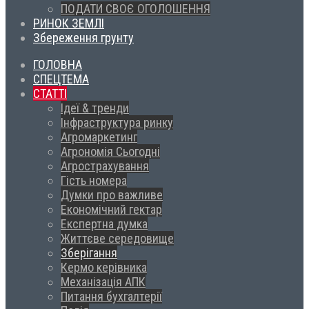
ПОДАТИ СВОЄ ОГОЛОШЕННЯ
РИНОК ЗЕМЛІ
Збереження грунту
ГОЛОВНА
СПЕЦТЕМА
СТАТТІ
Ідеї & тренди
Інфраструктура ринку
Агромаркетинг
Агрономія Сьогодні
Агрострахування
Гість номера
Думки про важливе
Економічний гектар
Експертна думка
Життєве середовище
Зберігання
Кермо керівника
Механізація АПК
Питання бухгалтерії