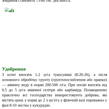
збирання становить 75-80 тис. рослин/га.
Удобрення
З осені вносять 1-2 ц/га тукосуміші (8-26-26), а після
основного обробітку грунту (грунтопоглиблення або оранки)
— аміачну воду в нормі 200-500 л/га. При посіві вносять від
0,5 до 5 ц/га аміачної селітри або карбаміду. Позакоренево
практично всі господарства використовують добрива, які
містять цинк у нормі до 2 л (кг)/га у фізичній вазі переважно у
фазі 8-10 листка у кукурудзи.