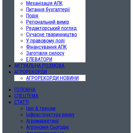
Механізація АПК
Питання бухгалтерії
Подія
Регіональний вимір
Редакторський погляд
Сучасне тваринництво
У правовому полі
Фінансування АПК
Заготівля силосу
ЕЛЕВАТОРИ
АКТУАЛЬНА РОЗМОВА
АГРОРЕКОРДИ
АГРОРЕКОРДИ НОВИНИ
ГОЛОВНА
СПЕЦТЕМА
СТАТТІ
Ідеї & тренди
Інфраструктура ринку
Агромаркетинг
Агрономія Сьогодні