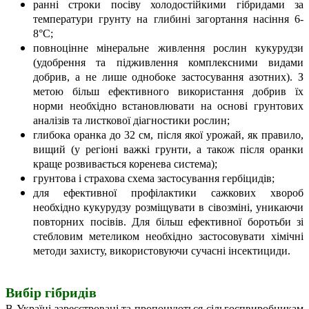
ранні строки посіву холодостійкими гібридами за
температури грунту на глибині загортання насіння 6-
8°С;
повноцінне мінеральне живлення рослин кукурудзи
(удобрення та підживлення комплексними видами
добрив, а не лише однобоке застосування азотних). З
метою більш ефективного використання добрив їх
норми необхідно встановлювати на основі грунтових
аналізів та листкової діагностики рослин;
глибока оранка до 32 см, після якої урожай, як правило,
вищий (у регіоні важкі грунти, а також після оранки
краще розвивається коренева система);
грунтова і страхова схема застосування гербіцидів;
для ефективної профілактики сажкових хвороб
необхідно кукурудзу розміщувати в сівозміні, уникаючи
повторних посівів. Для більш ефективної боротьби зі
стебловим метеликом необхідно застосовувати хімічні
методи захисту, використовуючи сучасні інсектициди.
Вибір гібридів
В Україні зареєстровані та пропонуються сільгоспвиробникам