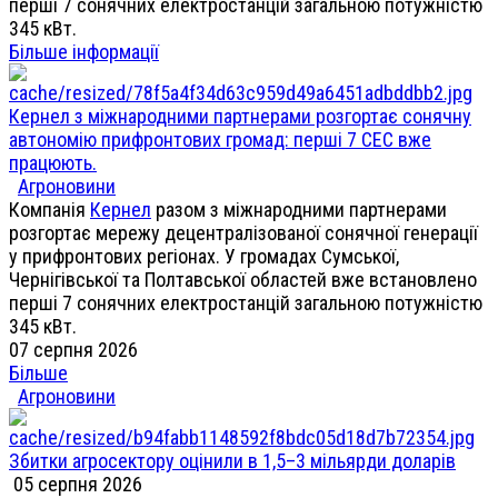
перші 7 сонячних електростанцій загальною потужністю
345 кВт.
Більше інформації
Кернел з міжнародними партнерами розгортає сонячну
автономію прифронтових громад: перші 7 СЕС вже
працюють.
Агроновини
Компанія
Кернел
разом з міжнародними партнерами
розгортає мережу децентралізованої сонячної генерації
у прифронтових регіонах. У громадах Сумської,
Чернігівської та Полтавської областей вже встановлено
перші 7 сонячних електростанцій загальною потужністю
345 кВт.
07 серпня 2026
Більше
Агроновини
Збитки агросектору оцінили в 1,5–3 мільярди доларів
05 серпня 2026