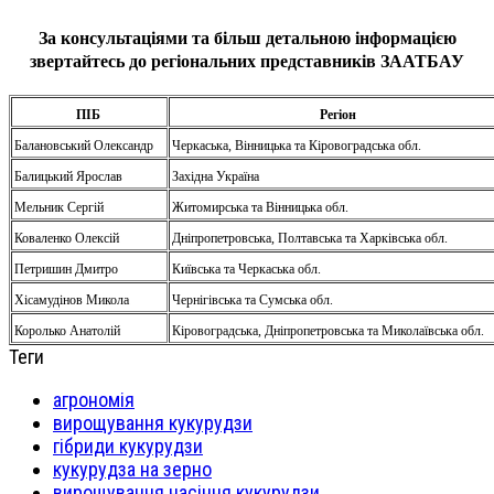
За консультаціями та більш детальною інформацією
звертайтесь до регіональних представників ЗААТБАУ
ПІБ
Регіон
Балановський Олександр
Черкаська, Вінницька та Кіровоградська обл.
Балицький Ярослав
Західна Україна
Мельник Сергій
Житомирська та Вінницька обл.
Коваленко Олексій
Дніпропетровська, Полтавська та Харківська обл.
Петришин Дмитро
Київська та Черкаська обл.
Хісамудінов Микола
Чернігівська та Сумська обл.
Королько Анатолій
Кіровоградська, Дніпропетровська та Миколаївська обл.
Теги
агрономія
вирощування кукурудзи
гібриди кукурудзи
кукурудза на зерно
вирощування насіння кукурудзи