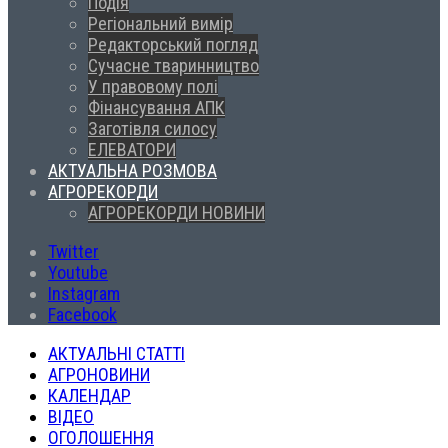
Подія
Регіональний вимір
Редакторський погляд
Сучасне тваринництво
У правовому полі
Фінансування АПК
Заготівля силосу
ЕЛЕВАТОРИ
АКТУАЛЬНА РОЗМОВА
АГРОРЕКОРДИ
АГРОРЕКОРДИ НОВИНИ
Twitter
Youtube
Instagram
Facebook
АКТУАЛЬНІ СТАТТІ
АГРОНОВИНИ
КАЛЕНДАР
ВІДЕО
ОГОЛОШЕННЯ