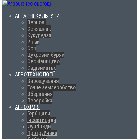
АГРАРНІ КУЛЬТУРИ
Зернові
Соняшник
Кукурудза
Ріпак
Соя
Цукровий буряк
Овочівництво
Садівництво
АГРОТЕХНОЛОГІЇ
Вирощування
Точне землеробство
Зберігання
Переробка
АГРОХІМІЯ
Гербіциди
Інсектициди
Фунгіциди
Протруйники