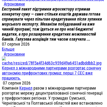
Агроновини
Екстрений пакет підтримки агросектору отримав
конкретну суму — саме стільки коштів держава готова
спрямувати через пільгове кредитування після зупинки
морського експорту. Механізм побудований на вже
чинній програмі, тож ідеться не про нові бюджетні
видатки, а про розширення кредитних можливостей
банків. Галузева асоціація тим часом озвучила ...
07 серпня 2026
Більше
Агроновини
Кернел з міжнародними партнерами розгортає сонячну
автономію прифронтових громад: перші 7 СЕС вже
працюють.
07 серпня 2026
Компанія
Кернел
разом з міжнародними партнерами
розгортає мережу децентралізованої сонячної генерації
у прифронтових регіонах. У громадах Сумської,
Чернігівської та Полтавської областей вже встановлено