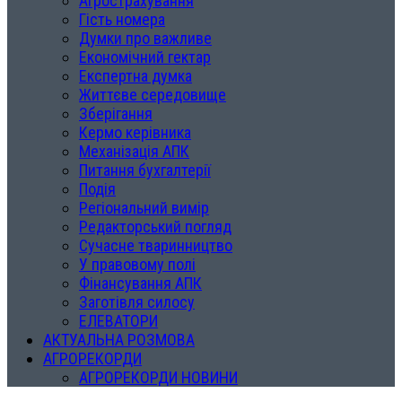
Агрострахування
Гість номера
Думки про важливе
Економічний гектар
Експертна думка
Життєве середовище
Зберігання
Кермо керівника
Механізація АПК
Питання бухгалтерії
Подія
Регіональний вимір
Редакторський погляд
Сучасне тваринництво
У правовому полі
Фінансування АПК
Заготівля силосу
ЕЛЕВАТОРИ
АКТУАЛЬНА РОЗМОВА
АГРОРЕКОРДИ
АГРОРЕКОРДИ НОВИНИ