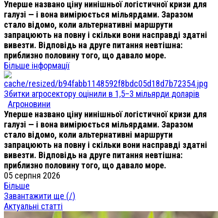
Уперше названо ціну нинішньої логістичної кризи для
галузі — і вона вимірюється мільярдами. Заразом
стало відомо, коли альтернативні маршрути
запрацюють на повну і скільки вони насправді здатні
вивезти. Відповідь на друге питання невтішна:
приблизно половину того, що давало море.
Більше інформації
Збитки агросектору оцінили в 1,5–3 мільярди доларів
Агроновини
Уперше названо ціну нинішньої логістичної кризи для
галузі — і вона вимірюється мільярдами. Заразом
стало відомо, коли альтернативні маршрути
запрацюють на повну і скільки вони насправді здатні
вивезти. Відповідь на друге питання невтішна:
приблизно половину того, що давало море.
05 серпня 2026
Більше
Завантажити ще (
/
)
Актуальні статті