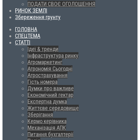
ПОДАТИ СВОЄ ОГОЛОШЕННЯ
РИНОК ЗЕМЛІ
Збереження грунту
ГОЛОВНА
СПЕЦТЕМА
СТАТТІ
Ідеї & тренди
Інфраструктура ринку
Агромаркетинг
Агрономія Сьогодні
Агрострахування
Гість номера
Думки про важливе
Економічний гектар
Експертна думка
Життєве середовище
Зберігання
Кермо керівника
Механізація АПК
Питання бухгалтерії