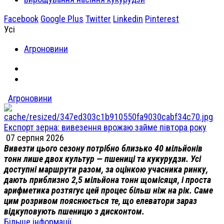
Facebook
Google Plus
Twitter
Linkedin
Pinterest
Усі
Агроновини
Агроновини
Експорт зерна: вивезення врожаю займе півтора року
07 серпня 2026
Вивезти цього сезону потрібно близько 40 мільйонів
тонн лише двох культур — пшениці та кукурудзи. Усі
доступні маршрути разом, за оцінкою учасника ринку,
дають приблизно 2,5 мільйона тонн щомісяця, і проста
арифметика розтягує цей процес більш ніж на рік. Саме
цим розривом пояснюється те, що елеватори зараз
відкуповують пшеницю з дисконтом.
Більше інформації