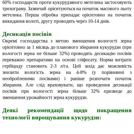
60% господарств проти кукурудзяного метелика застосовують
трихограму. Зазвичай орієнтуються на початок масового льоту
метелика. Перша обробка припадає орієнтовно на початок
викидання волоті, другу проводять через 10-14 днів.
Десикація посівів
Окремі господарства з метою зменшення вологості зерна
орієнтовно за 1 місяць до планового збирання кукурудзи (при
вологості зерна не більше 32%) проводять десикацію посівів
переважно препаратами на основі гліфосату. Норма витрати
гербіциду становить 2-3 л/га. Цей захід дає можливість
знизити вологість зерна на 4-8% (у порівнянні з
необробленими посівами) і раніше розпочати початок
збирання. Але слід враховувати, що проведення десикації
посівів при вологості зерна більше 32% призведе до
зменшення урожайності зерна кукурудзи.
Деякі рекомендації щодо покращення
технології вирощування кукурудзи: