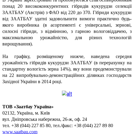
понад 20 висококонкурентних гібридів кукурудзи селекції
ЗААТБАУ (Австрія) з ФАО від 220 до 370. Гібриди кукурудзи
від ЗААТБАУ здатні задовольнити вимоги практично будь-
якого виробника (в асортименті є універсальні, зернові,
силосні гібриди, з відмінною, з гарною вологовіддачею, з
максимальною урожайністю, для різних технологій
вирощування).
На графіку, розміщеному нижче, наведена середня
урожайність гібридів кукурудзи ЗААТБАУ (в перерахунку на
стандартну вологість зерна 14%), яку вони продемонстрували
на 22 випробувально-демонстраційних ділянках господарств
Західної України в 2014 році.
ТОВ «Заатбау Україна»
02132, Україна, м. Київ
вул. Дніпровська набережна,
26-ж, оф. 24
тел. +38 (044) 227 85 80, тел./факс: +38 (044) 227 89 80
www.saatbau.com