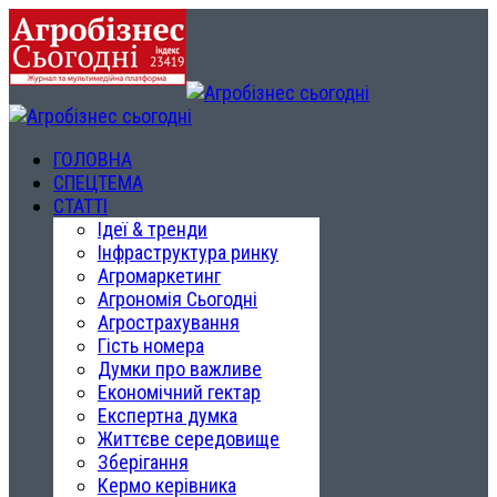
ГОЛОВНА
СПЕЦТЕМА
СТАТТІ
Ідеї & тренди
Інфраструктура ринку
Агромаркетинг
Агрономія Сьогодні
Агрострахування
Гість номера
Думки про важливе
Економічний гектар
Експертна думка
Життєве середовище
Зберігання
Кермо керівника