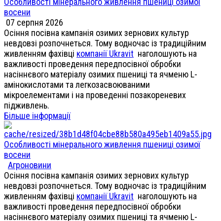
Особливості мінерального живлення пшениці озимої
восени
07 серпня 2026
Осіння посівна кампанія озимих зернових культур
невдовзі розпочнеться. Тому водночас із традиційним
живленням фахівці
компанії Ukravit
наголошують на
важливості проведення передпосівної обробки
насіннєвого матеріалу озимих пшениці та ячменю L-
амінокислотами та легкозасвоюваними
мікроелементами і на проведенні позакореневих
підживлень.
Більше інформації
Особливості мінерального живлення пшениці озимої
восени
Агроновини
Осіння посівна кампанія озимих зернових культур
невдовзі розпочнеться. Тому водночас із традиційним
живленням фахівці
компанії Ukravit
наголошують на
важливості проведення передпосівної обробки
насіннєвого матеріалу озимих пшениці та ячменю L-