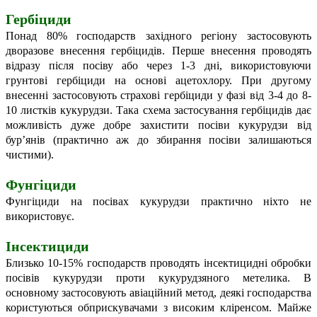
Гербіциди
Понад 80% господарств західного регіону застосовують
дворазове внесення гербіцидів. Перше внесення проводять
відразу після посіву або через 1-3 дні, використовуючи
грунтові гербіциди на основі ацетохлору. При другому
внесенні застосовують страхові гербіциди у фазі від 3-4 до 8-
10 листків кукурудзи. Така схема застосування гербіцидів дає
можливість дуже добре захистити посіви кукурудзи від
бур’янів (практично аж до збирання посіви залишаються
чистими).
Фунгіциди
Фунгіциди
на посівах кукурудзи практично ніхто не
використовує.
Інсектициди
Близько 10-15% господарств проводять інсектицидні обробки
посівів кукурудзи проти кукурудзяного метелика. В
основному застосовують авіаційний метод, деякі господарства
користуються обприскувачами з високим кліренсом. Майже