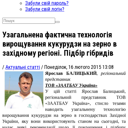
Забули свій пароль?
Забули свій логін?
Узагальнена фактична технологія
вирощування кукурудзи на зерно в
західному регіоні. Підбір гібридів
/
Актуальні статті
/
Понеділок, 16 лютого 2015 13:08
Ярослав БАЛИЦЬКИЙ
,
регіональний
представник
ТОВ «ЗААТБАУ Україна»
У цій статті Ярослав Балицький,
регіональний представник ТОВ
«ЗААТБАУ Україна», стисло тезами
наводить узагальнену технологію
вирощування кукурудзи на зерно в господарствах Західної
України, яку вони використовують станом на сьогодні, та
надає деякі рекомендації щодо її покращення і підбору