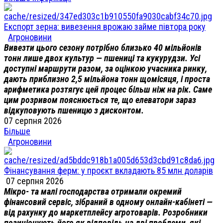
Експорт зерна: вивезення врожаю займе півтора року
Агроновини
Вивезти цього сезону потрібно близько 40 мільйонів
тонн лише двох культур — пшениці та кукурудзи. Усі
доступні маршрути разом, за оцінкою учасника ринку,
дають приблизно 2,5 мільйона тонн щомісяця, і проста
арифметика розтягує цей процес більш ніж на рік. Саме
цим розривом пояснюється те, що елеватори зараз
відкуповують пшеницю з дисконтом.
07 серпня 2026
Більше
Агроновини
Фінансування ферм: у проєкт вкладають 85 млн доларів
07 серпня 2026
Мікро- та малі господарства отримали окремий
фінансовий сервіс, зібраний в одному онлайн-кабінеті —
від рахунку до маркетплейсу агротоварів. Розробники
позиціонують його як відповідь на дві проблеми, які