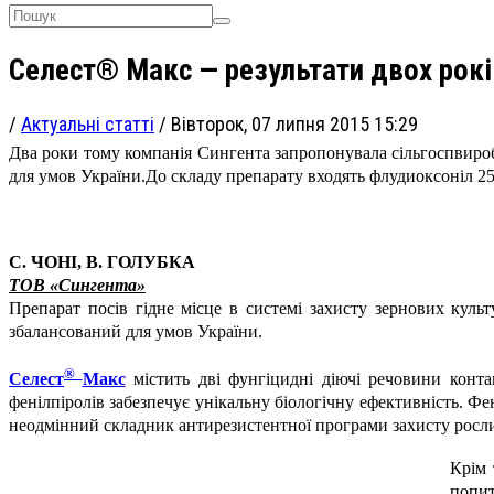
Селест® Макс — результати двох років
/
Актуальні статті
/
Вівторок, 07 липня 2015 15:29
Два роки тому компанія Сингента запропонувала сільгоспвир
для умов України.
До складу препарату входять флудиоксоніл 25 г
С. ЧОНІ, В. ГОЛУБКА
ТОВ «Сингента»
Препарат посів гідне місце в системі захисту зернових кул
збалансований для умов України.
®
Селест
Макс
містить дві фунгіцидні діючі речовини контак
фенілпіролів забезпечує унікальну біологічну ефективність. Ф
неодмінний складник антирезистентної програми захисту росли
Крім 
попит