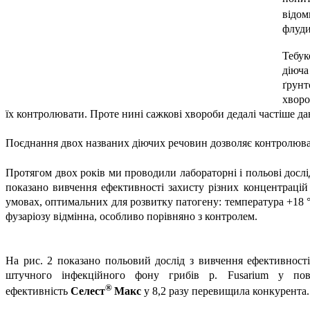
відом
флуди
Тебук
діюча
ґрунт
хворо
їх контролювати. Проте нині сажкові хвороби дедалі частіше да
Поєднання двох названих діючих речовин дозволяє контролюват
Протягом двох років ми проводили лабораторні і польові дос
показано вивчення ефективності захисту різних концентрац
умовах, оптимальних для розвитку патогену: температура +18 °
фузаріозу відмінна, особливо порівняно з контролем.
На рис. 2 показано польовий дослід з вивчення ефективнос
штучного інфекційного фону грибів р. Fusarium у пове
®
ефективність
Селест
Макс
у 8,2 разу перевищила конкурента.