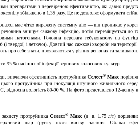
ими препаратами з перевіреною ефективністю, які давно предс
оксонілу збільшено в 1,35 разу. Це не дозволяє сформувати стійк
оназол має чітко виражену системну дію — він проникає у корен
 речовина знищує сажкову інфекцію, потім переміщується до то
овими патогенами. Головна перевага тебуконазолу на фунгі
б (і твердої, і летючої). Довгий час сажкові хвороби на територ
ють про себе знати, проявляються у різних регіонах та залишають
и 95 % насіннєвої інфекції зернових колосових культур.
®
ліди, вивчаючи ефективність протруйника
Селест
Макс
порівнян
ій цього протруйника при інокуляції штучного живильного се
С, відносна вологість 80-90 %. На фото представлено 12-денну к
®
ті захисту протруйника
Селест
Макс
(н. в. 1,75 л/т) порівн
рхневий шар ґрунту після висіву насіння. Обліки ефек