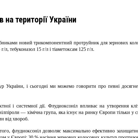
 на території України
обниками новий трикомпонентний протруйник для зернових коло
/л, тебуконазол 15 г/л і тіаметоксам 125 г/л.
ьтур України, і сьогодні ми можемо говорити про певні досягн
тної і системної дії. Флудиоксоніл впливає на утворення клі
енілпіроли — хімічна група, яка існує на ринку Європи тільки у 
н від хвороб.
того, флудиоксоніл дозволяє максимально ефективно захищатися
ом у Європі: 30 % насіння зернових колосових культур протруюю