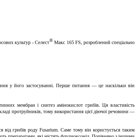
®
сових культур -
Селест
Макс 165 FS, розроблений спеціально
ення у його застосуванні. Перше питання — це наскільки він
тинних мембран і синтез амінокислот грибів. Ця властивість
складі протруйників, тому використання цієї діючої речовини —
 від грибів роду Fusarium. Саме тому він користується таким
ть препаратами, які містять флудиоксоніл. Порівняно з іншими