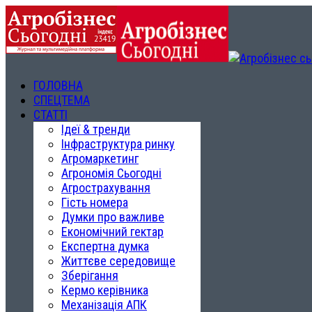
ГОЛОВНА
СПЕЦТЕМА
СТАТТІ
Ідеї & тренди
Інфраструктура ринку
Агромаркетинг
Агрономія Сьогодні
Агрострахування
Гість номера
Думки про важливе
Економічний гектар
Експертна думка
Життєве середовище
Зберігання
Кермо керівника
Механізація АПК