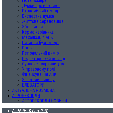
Гість номера
Думки про важливе
Економічний гектар
Експертна думка
Життєве середовище
Зберігання
Кермо керівника
Механізація АПК
Питання бухгалтерії
Подія
Регіональний вимір
Редакторський погляд
Сучасне тваринництво
У правовому полі
Фінансування АПК
Заготівля силосу
ЕЛЕВАТОРИ
АКТУАЛЬНА РОЗМОВА
АГРОРЕКОРДИ
АГРОРЕКОРДИ НОВИНИ
АГРАРНІ КУЛЬТУРИ