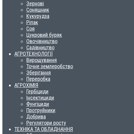
Зернові
Соняшник
Кукурудза
Ріпак
Соя
Цукровий буряк
Овочівництво
Садівництво
АГРОТЕХНОЛОГІЇ
Вирощування
Точне землеробство
Зберігання
Переробка
АГРОХІМІЯ
Гербіциди
Інсектициди
Фунгіциди
Протруйники
Добрива
Регулятори росту
ТЕХНІКА ТА ОБЛАДНАННЯ