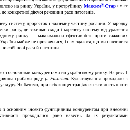
®
тавлено на ринку України, у протруйнику
Максим
Стар
вміст
і до конкретної діючої речовини раси патогенів.
еву систему, проросток і надземну частину рослини. У зародку
чки росту, де захищає сходи і кореневу систему від ураження
цидному ринку — максимальна ефективність проти сажкових
ії України майже не проявлялися, і нам здалося, що ми навчилися
 по собі нові раси й патотипи.
о з основними конкурентами на українському ринку. На рис. 1
редовища грибами роду
р. Fusarium
. Культивування проходило в
ультуру. Як бачимо, при всіх концентраціях ефективність проти
яно з основним інсекто-фунгіцидним конкурентом при внесенні
тивності проводилися рано навесні. За їх результатами