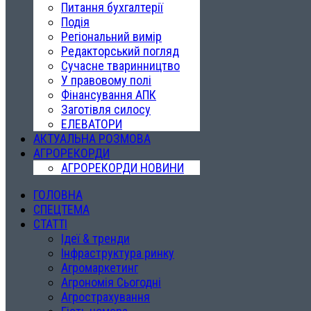
Питання бухгалтерії
Подія
Регіональний вимір
Редакторський погляд
Сучасне тваринництво
У правовому полі
Фінансування АПК
Заготівля силосу
ЕЛЕВАТОРИ
АКТУАЛЬНА РОЗМОВА
АГРОРЕКОРДИ
АГРОРЕКОРДИ НОВИНИ
ГОЛОВНА
СПЕЦТЕМА
СТАТТІ
Ідеї & тренди
Інфраструктура ринку
Агромаркетинг
Агрономія Сьогодні
Агрострахування