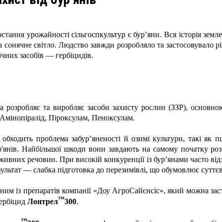
стання урожайності сільгоспкультур є бур’яни. Вся історія земле
а сонячне світло. Людство завжди розробляло та застосовувало рі
ічних засобів — гербіцидів.
ка розробляє та виробляє засоби захисту рослин (ЗЗР), основн
 Амінопіралід, Піроксулам, Пеноксулам.
 обходить проблема забур’яненості й озимі культури, такі як 
р'янів. Найбільшої шкоди вони завдають на самому початку роз
живних речовин. При високій конкуренції із бур’янами часто відз
зультат — слабка підготовка до перезимівлі, що обумовлює суттєв
ним із препаратів компанії «Доу АгроСайєнсіс», який можна заст
™
гербіцид
Лонтрел
300
.
™