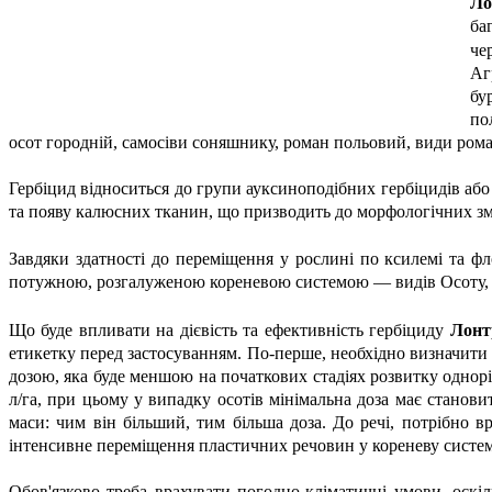
Ло
ба
че
Аг
бу
по
осот городній, самосіви соняшнику, роман польовий, види рома
Гербіцид відноситься до групи ауксиноподібних гербіцидів аб
та появу калюсних тканин, що призводить до морфологічних змі
Завдяки здатності до переміщення у рослині по ксилемі та ф
потужною, розгалуженою кореневою системою — видів Осоту, я
Що буде впливати на дієвість та ефективність гербіциду
Лонт
етикетку перед застосуванням. По-перше, необхідно визначити т
дозою, яка буде меншою на початкових стадіях розвитку однорі
л/га, при цьому у випадку осотів мінімальна доза має станов
маси: чим він більший, тим більша доза. До речі, потрібно в
інтенсивне переміщення пластичних речовин у кореневу систем
Обов'язково треба врахувати погодно-кліматичні умови, оскі