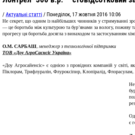
/
Актуальні статті
/
Понеділок, 17 жовтня 2016 10:06
Не секрет, що одним із найбільших чинників у стримуванні зро
— це боротьба між культурою та бур’янами за вологу, поживу т
прогресу ця боротьба досягла з винаходом та застосуванням хім
О.М. САРБАШ
,
менеджер з технологічної підтримки
ТОВ «Доу АгроСаєнсіс Україна»
«Доу Агросайенсіс» є однією з провідних компаній у світі, я
Піклорам, Трифлуралін, Флуроксіпир, Клопіралід, Флорасулам,
Не
бу
по
ре
Од
є 