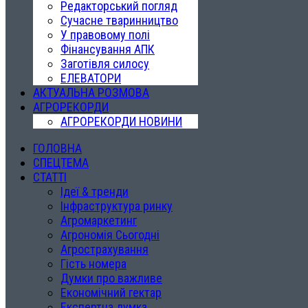
Редакторський погляд
Сучасне тваринництво
У правовому полі
Фінансування АПК
Заготівля силосу
ЕЛЕВАТОРИ
АКТУАЛЬНА РОЗМОВА
АГРОРЕКОРДИ
АГРОРЕКОРДИ НОВИНИ
ГОЛОВНА
СПЕЦТЕМА
СТАТТІ
Ідеї & тренди
Інфраструктура ринку
Агромаркетинг
Агрономія Сьогодні
Агрострахування
Гість номера
Думки про важливе
Економічний гектар
Експертна думка