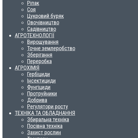
Ріпак
Соя
Цукровий буряк
Овочівництво
Садівництво
АГРОТЕХНОЛОГІЇ
Вирощування
Точне землеробство
Зберігання
Переробка
АГРОХІМІЯ
Гербіциди
Інсектициди
Фунгіциди
Протруйники
Добрива
Регулятори росту
ТЕХНІКА ТА ОБЛАДНАННЯ
Збиральна техніка
Посівна техніка
Захист рослин