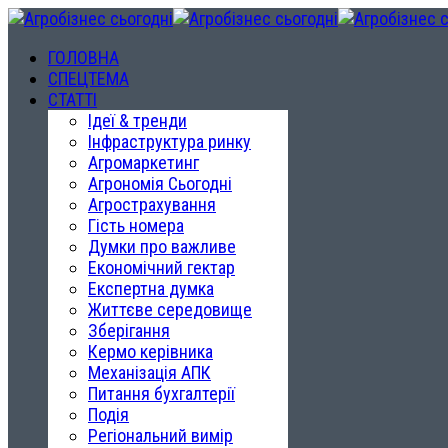
ГОЛОВНА
СПЕЦТЕМА
СТАТТІ
Ідеї & тренди
Інфраструктура ринку
Агромаркетинг
Агрономія Сьогодні
Агрострахування
Гість номера
Думки про важливе
Економічний гектар
Експертна думка
Життєве середовище
Зберігання
Кермо керівника
Механізація АПК
Питання бухгалтерії
Подія
Регіональний вимір