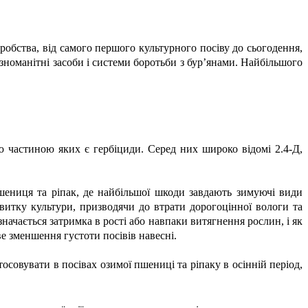
робства, від самого першого культурного посіву до сьогодення,
зноманітні засоби і системи боротьби з бур’янами. Найбільшого
ою частиною яких є гербіциди. Серед них широко відомі 2.4-Д,
пшениця та ріпак, де найбільшої шкоди завдають зимуючі види
витку культури, призводячи до втрати дорогоцінної вологи та
начається затримка в рості або навпаки витягнення рослин, і як
е зменшення густоти посівів навесні.
осовувати в посівах озимої пшениці та ріпаку в осінній період,