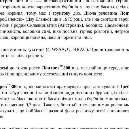
нтрел
300
в.р. — високоефективний післясходовий гербіц
гаторічних коренепаросткових бур’янів у посівах багатьох сіль
рез коріння, тому має і ґрунтову дію. Діюча речовина
Лон
роСайенсіс» (Дау Еланко) ще в 1975 році, але і на сьогодні герб
р’яни з родин Складноцвітих (Айстрових), Бобових, Пасльонових
линолиста, волошки сині, віка посівна, гірчак розлогий, нетре
шок, королиця посівна, паслін чорний та інші.
о синтетичних ауксинів (4, WSSA; O, HRAC). При потраплянні н
н та загибелі рослин.
™
лоемі до точок росту
Лонтрел
300
в.р. має найвищу серед відо
кі при правильному застосуванні гинуть повністю.
™
рел
300
в.р., що ми маємо враховувати при застосуванні? Треб
ип забур’яненості та вирізнити види чутливих бур’янів, їх кільк
чних та більшою проти багаторічних видів бур’янів. Наприклад, у
ити не менше 0,3 л/га. Також у боротьбі з «масивними» рослинам
рахувати, що найбільш вразливі фази розвитку осотів починають
у.
льки найкраща ефективність препарату досягається за температ