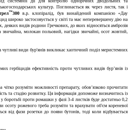
ид системної дії для контролю однорічних дводольних та
ськогосподарських культур. Поглинається як через листя, так і
™
трел
300
в.р. клопіралід, був винайдений компанією «Дау
іцид широко застосовується у світі та має неперевершену дію на
, деяких видів родини Гречкових, до яких відносяться амброзія
ба звичайна, молокан польовий, нагідки звичайні, осот жовтий,
а чутливі види бур'янів викликає хаотичний поділ меристемних
мих гербіцидів ефективність проти чутливих видів бур’янів із
а чітко розуміти можливості препарату, обов’язково прочитати
ість та стадію розвитку. Ця інформація допоможе визначитись із
 боротьбі проти ромашки у фазі 3-4 листків буде достатньо 0,2
и осоту рожевого треба розуміти та врахувати об'єм кореневої
ся від фази розетки до появи бутонів, тоді коли відбувається
ури