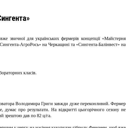
Сингента»
вже звичної для українських фермерів концепції «Майстерня
 «Сингента-АгроРось» на Черкащині та «Сингента-Балінвест» на
бораторних класів.
новатора Володимира Григи завжди дуже переконливий. Фермер
, думає про результати. На відкритті цьогорічного сезону не
й зрештою дав по 82 ц/га.
 першим у чергу на насіння кукурудзи гібриду Феномен, щоб вже