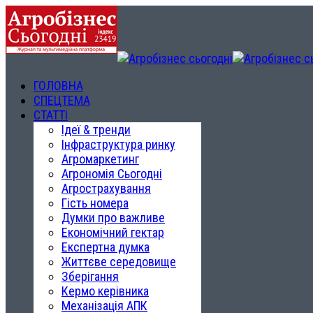
ГОЛОВНА
СПЕЦТЕМА
СТАТТІ
Ідеї & тренди
Інфраструктура ринку
Агромаркетинг
Агрономія Сьогодні
Агрострахування
Гість номера
Думки про важливе
Економічний гектар
Експертна думка
Життєве середовище
Зберігання
Кермо керівника
Механізація АПК