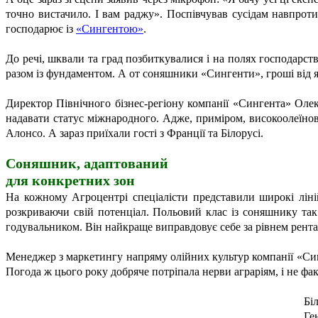
точно вистачило. І вам раджу». Поспівчував сусідам навпрот
господарює із
«Сингентою»
.
До речі, шквали та град позбиткувалися і на полях господарст
разом із фундаментом. А от соняшники «Сингенти», гроші від я
Директор Північного бізнес-регіону компанії «Сингента» Ол
надавати статус міжнародного. Адже, приміром, високоолеїнов
Алонсо. А зараз приїхали гості з Франції та Білорусі.
Соняшник, адаптований
для конкретних зон
На кожному Агроцентрі спеціалісти представили широкі ліній
розкриваючи свій потенціал. Польовий клас із соняшнику так
годувальником. Він найкраще виправдовує себе за рівнем рента
Менеджер з маркетингу напряму олійних культур компанії «Син
Погода ж цього року добряче потріпала нерви аграріям, і не фа
Бі
Ге