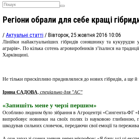
Регіони обрали для себе кращі гібрид
/
Актуальні статті
/
Вівторок, 25 жовтня 2016 10:06
Лінійки найактуальніших гібридів соняшнику та кукурудзи 
аграрія». По кілька сотень агровиробників з’їхалися на трад
Харківщині.
Не тільки прискіпливо придивлялися до нових гібридів, а ще й
Ірина САДОВА
,
спеціально для "АС"
«Запишіть мене у черзі першим»
Особливо людним було зібрання в Агроцентрі «Сингента-ФГ «
випробовує новинки на своїх полях із науковою глибиною, пр
шкодував сильних словечок, передаючи свої емоції та пережива
А оце зараз зі сцени заявив через мікрофон: «Я бачу усі ці е