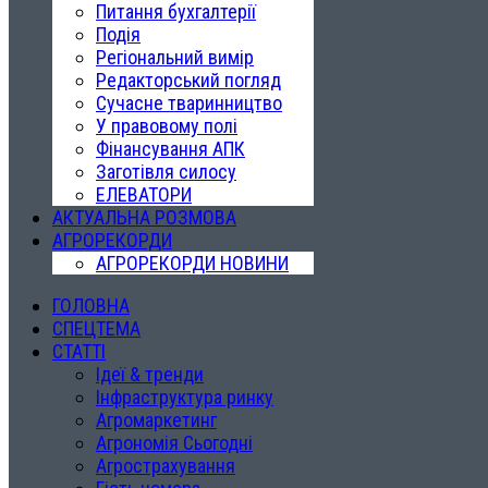
Питання бухгалтерії
Подія
Регіональний вимір
Редакторський погляд
Сучасне тваринництво
У правовому полі
Фінансування АПК
Заготівля силосу
ЕЛЕВАТОРИ
АКТУАЛЬНА РОЗМОВА
АГРОРЕКОРДИ
АГРОРЕКОРДИ НОВИНИ
ГОЛОВНА
СПЕЦТЕМА
СТАТТІ
Ідеї & тренди
Інфраструктура ринку
Агромаркетинг
Агрономія Сьогодні
Агрострахування