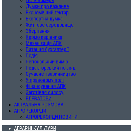
Гість номера
Думки про важливе
Економічний гектар
Експертна думка
Життєве середовище
Зберігання
Кермо керівника
Механізація АПК
Питання бухгалтерії
Подія
Регіональний вимір
Редакторський погляд
Сучасне тваринництво
У правовому полі
Фінансування АПК
Заготівля силосу
ЕЛЕВАТОРИ
АКТУАЛЬНА РОЗМОВА
АГРОРЕКОРДИ
АГРОРЕКОРДИ НОВИНИ
АГРАРНІ КУЛЬТУРИ