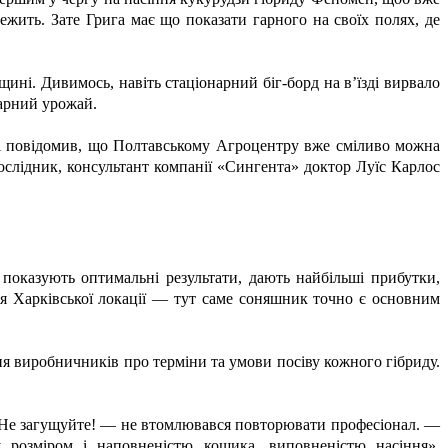
жить. Зате Грига має що показати гарного на своїх полях, де
ині. Дивимось, навіть стаціонарний біг-борд на в’їзді вирвало
гарний урожай.
 і повідомив, що Полтавському Агроцентру вже сміливо можна
ослідник, консультант компанії «Сингента» доктор Луїс Карлос
 показують оптимальні результати, дають найбільші прибутки,
ля Харківської локації — тут саме соняшник точно є основним
я виробничників про терміни та умови посіву кожного гібриду.
. «Не загущуйте! — не втомлювався повторювати професіонал. —
 розміром і наповненістю кошика, виповненістю насіння».