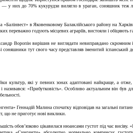
и — у них до 70% кукурудзи вилягло в ураган, соняшник теж ле
ва «Балінвест» в Яковенковому Балаклійського району на Харківщ
ких переважно годують місцевих аграріїв, вистояли і обіцяють 
ександр Воропін вирішив не виглядати невиправдано скромним
і соняшники тут свого часу представляв іменитий іспанський д
ки культур, які у певних зонах адаптовані найкраще, а отже,
 і називався: «Прибутковість». Особливо актуальним він був д
бельності.
гента» Геннадій Малина спочатку відповідав на загальні питанн
кт, що не приготує нові виклики.
льшість обов’язково цікавилася нюансами густот під час висіву
нетика «Сингенти» абсолютно нормально компенсує густоту