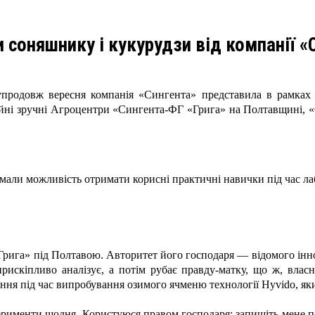
и соняшнику і кукурудзи від компанії «
упродовж вересня компанія «Сингента» представила в рамках 
иційні зручні Агроцентри «Сингента-ФГ «Грига» на Полтавщині,
 мали можливість отримати корисні практичні навички під час ла
Грига» під Полтавою. Авторитет його господаря — відомого ін
искіпливо аналізує, а потім рубає правду-матку, що ж, власне
ння під час випробування озимого ячменю технології Hyvido, яки
ксперименти щодня. Користуюся правом господаря: запишіть мене