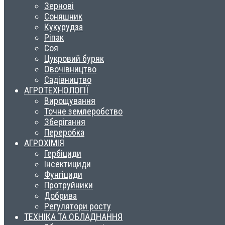
Зернові
Соняшник
Кукурудза
Ріпак
Соя
Цукровий буряк
Овочівництво
Садівництво
АГРОТЕХНОЛОГІЇ
Вирощування
Точне землеробство
Зберігання
Переробка
АГРОХІМІЯ
Гербіциди
Інсектициди
Фунгіциди
Протруйники
Добрива
Регулятори росту
ТЕХНІКА ТА ОБЛАДНАННЯ