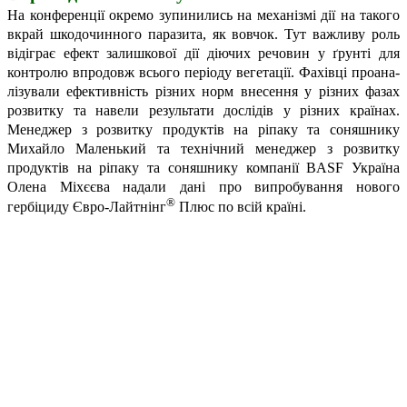
На конференції окремо зупинились на механізмі дії на такого
вкрай шкодочинного паразита, як вовчок. Тут важливу роль
відіграє ефект залишкової дії діючих речовин у ґрунті для
контролю впродовж всього періоду вегетації. Фахівці проана­
лізували ефективність різних норм внесення у різних фазах
розвитку та навели результати дослідів у різних країнах.
Менеджер з розвитку продуктів на ріпаку та соняшнику
Михайло Маленький та технічний менеджер з розвитку
продуктів на ріпаку та соняшнику компанії BASF Україна
Олена Міхєєва надали дані про випробування нового
®
гербіциду Євро-Лайтнінг
Плюс
по всій країні.