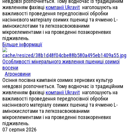
невдовзі розпочнеться. Тому водночас із традиційним
живленням фахівці
компанії Ukravit
наголошують на
важливості проведення передпосівної обробки
насіннєвого матеріалу озимих пшениці та ячменю L-
амінокислотами та легкозасвоюваними
мікроелементами і на проведенні позакореневих
підживлень.
Більше інформації
Особливості мінерального живлення пшениці озимої
восени
Агроновини
Осіння посівна кампанія озимих зернових культур
невдовзі розпочнеться. Тому водночас із традиційним
живленням фахівці
компанії Ukravit
наголошують на
важливості проведення передпосівної обробки
насіннєвого матеріалу озимих пшениці та ячменю L-
амінокислотами та легкозасвоюваними
мікроелементами і на проведенні позакореневих
підживлень.
07 серпня 2026