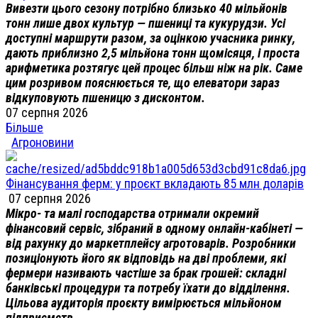
Вивезти цього сезону потрібно близько 40 мільйонів
тонн лише двох культур — пшениці та кукурудзи. Усі
доступні маршрути разом, за оцінкою учасника ринку,
дають приблизно 2,5 мільйона тонн щомісяця, і проста
арифметика розтягує цей процес більш ніж на рік. Саме
цим розривом пояснюється те, що елеватори зараз
відкуповують пшеницю з дисконтом.
07 серпня 2026
Більше
Агроновини
Фінансування ферм: у проєкт вкладають 85 млн доларів
07 серпня 2026
Мікро- та малі господарства отримали окремий
фінансовий сервіс, зібраний в одному онлайн-кабінеті —
від рахунку до маркетплейсу агротоварів. Розробники
позиціонують його як відповідь на дві проблеми, які
фермери називають частіше за брак грошей: складні
банківські процедури та потребу їхати до відділення.
Цільова аудиторія проєкту вимірюється мільйоном
підприємств.