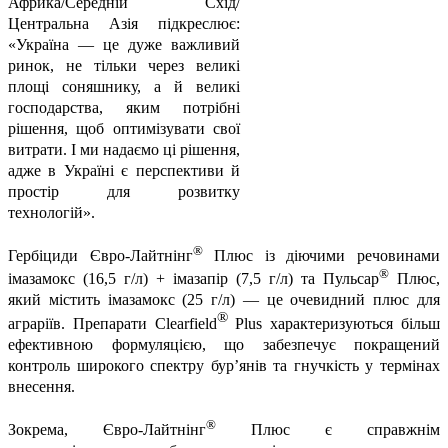
Африка/Середній Схід/
Центральна Азія підкреслює:
«Україна — це дуже важливий
ринок, не тільки через великі
площі соняшнику, а й великі
господарства, яким потрібні
рішення, щоб оптимізувати свої
витрати. І ми надаємо ці рішення,
адже в Україні є перспективи й
простір для розвитку
технологій».
®
Гербіциди Євро-Лайтнінг
Плюс
із діючими речовинами
®
імазамокс (16,5 г/л) + імазапір (7,5 г/л) та Пульсар
Плюс,
який містить імазамокс (25 г/л) — це очевидний плюс для
®
аграріїв. Препарати
Clearfield
Plus
характеризуються більш
ефективною формуляцією, що забезпечує покращений
контроль широкого спектру бур’янів та гнучкість у термінах
внесення.
®
Зокрема, Євро-Лайтнінг
Плюс
є справжнім