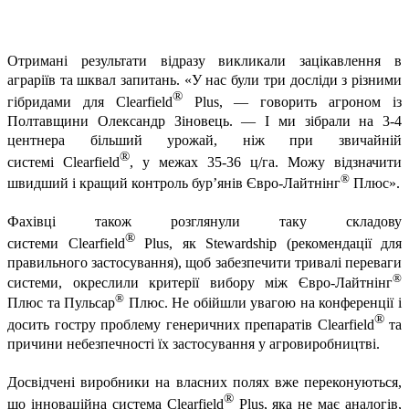
Отримані результати відразу викликали зацікавлення в
аграріїв та шквал запитань. «У нас були три досліди з різними
®
гібридами для
Clearfield
Plus
, — говорить агроном із
Полтавщини Олександр Зіновець. — І ми зібрали на 3-4
центнера більший урожай, ніж при звичайній
®
системі
Clearfield
, у межах 35-36 ц/га.
Можу відзначити
®
швидший і кращий контроль бур’янів Євро-Лайтнінг
Плюс».
Фахівці також розглянули таку складову
®
системи
Clearfield
Plus
, як Stewardship (рекомендації для
правильного застосування), щоб забезпечити тривалі переваги
®
системи, окреслили критерії вибору між Євро-Лайтнінг
®
Плюс
та Пульсар
Плюс. Не обійшли увагою на конференції і
®
досить гостру проблему генеричних препаратів
Clearfield
та
причини небезпечності їх застосування у агровиробництві.
Досвідчені виробники на власних полях вже переконуються,
®
що інноваційна система
Clearfield
Plus
, яка не має аналогів,