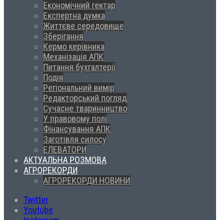
Економічний гектар
Експертна думка
Життєве середовище
Зберігання
Кермо керівника
Механізація АПК
Питання бухгалтерії
Подія
Регіональний вимір
Редакторський погляд
Сучасне тваринництво
У правовому полі
Фінансування АПК
Заготівля силосу
ЕЛЕВАТОРИ
АКТУАЛЬНА РОЗМОВА
АГРОРЕКОРДИ
АГРОРЕКОРДИ НОВИНИ
Twitter
Youtube