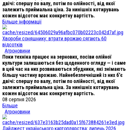
двічі: спершу по валу, потім по олійності, від якої
залежить приймальна ціна. За нинішніх котирувань
кожен відсоток має конкретну вартість.
Більше інформації
Хвороби соняшнику: втрати врожаю сягають 60
відсотків
Агроновини
Поки техніка працює на зернових, посіви олійної
культури залишаються без щоденного огляду — і саме
в цей час на них розвиваються збудники, які знімають
більшу частину врожаю. Найнебезпечніший із них б'є
двічі: спершу по валу, потім по олійності, від якої
залежить приймальна ціна. За нинішніх котирувань
кожен відсоток має конкретну вартість.
08 серпня 2026
Більше
Агроновини
Дайджест українського картоплярства: липень 2026