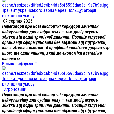
Транзит українського зерна через Польщу: аграрії
виставили умову
07 серпня 2026
Переговори про нові експортні коридори зачепили
найчутливішу для сусідів тему — там досі рахують
збитки від подій трирічної давнини. Позиція галузевої
організації сформульована без відмови від підтримки,
але з чіткою вимогою. А профільні аналітики додають до
цього ще один чинник, який до економіки взагалі не
належить.
Більше інформації
Транзит українського зерна через Польщу: аграрії
виставили умову
Агроновини
Переговори про нові експортні коридори зачепили
найчутливішу для сусідів тему — там досі рахують
збитки від подій трирічної давнини. Позиція галузевої
організації сформульована без відмови від підтримки,