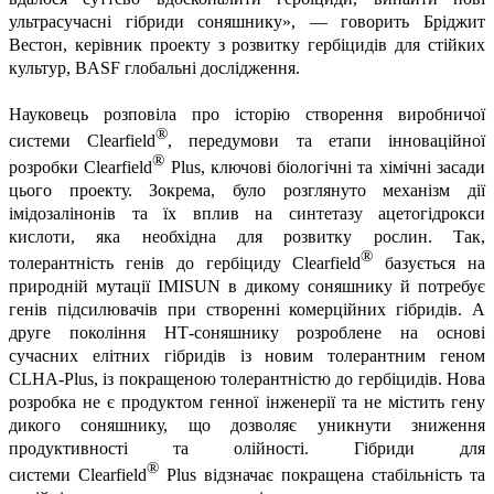
ультрасучасні гібриди соняшнику», — говорить Бріджит
Вестон, керівник проекту з розвитку гербіцидів для стійких
культур, BASF глобальні дослідження.
Науковець розповіла про історію створення виробничої
®
системи
Clearfield
, передумови та етапи інноваційної
®
розробки
Clearfield
Plus
, ключові біологічні та хімічні засади
цього проекту. Зокрема, було розглянуто механізм дії
імідозалінонів та їх вплив на синтетазу ацетогідрокси
кислоти, яка необхідна для розвитку рослин. Так,
®
толерантність генів до гербіциду
Clearfield
базується на
природній мутації IMISUN в дикому соняшнику й потребує
генів підсилювачів при створенні комерційних гібридів. А
друге покоління НТ-соняшнику розроблене на основі
сучасних елітних гібридів із новим толерантним геном
CLHA-Plus, із покращеною толерантністю до гербіцидів. Нова
розробка не є продуктом генної інженерії та не містить гену
дикого соняшнику, що дозволяє уникнути зниження
продуктивності та олійності. Гібриди для
®
системи
Clearfield
Plus
відзначає покращена стабільність та