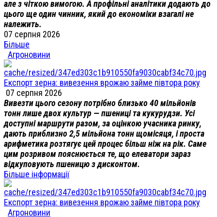
але з чіткою вимогою. А профільні аналітики додають до
цього ще один чинник, який до економіки взагалі не
належить.
07 серпня 2026
Більше
Агроновини
Експорт зерна: вивезення врожаю займе півтора року
07 серпня 2026
Вивезти цього сезону потрібно близько 40 мільйонів
тонн лише двох культур — пшениці та кукурудзи. Усі
доступні маршрути разом, за оцінкою учасника ринку,
дають приблизно 2,5 мільйона тонн щомісяця, і проста
арифметика розтягує цей процес більш ніж на рік. Саме
цим розривом пояснюється те, що елеватори зараз
відкуповують пшеницю з дисконтом.
Більше інформації
Експорт зерна: вивезення врожаю займе півтора року
Агроновини