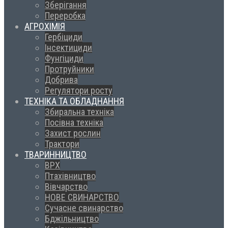
Зберігання
Переробка
АГРОХІМІЯ
Гербіциди
Інсектициди
Фунгіциди
Протруйники
Добрива
Регулятори росту
ТЕХНІКА ТА ОБЛАДНАННЯ
Збиральна техніка
Посівна техніка
Захист рослин
Трактори
ТВАРИННИЦТВО
ВРХ
Птахівництво
Вівчарство
НОВЕ СВИНАРСТВО
Сучасне свинарство
Бджільництво