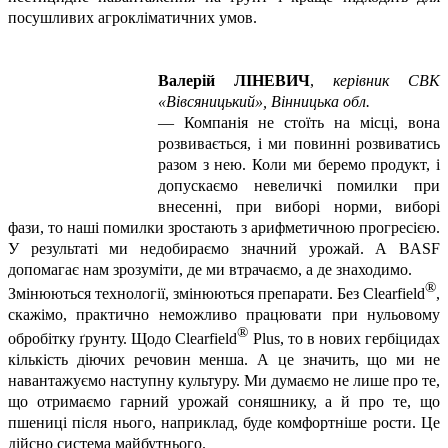
посушливих агрокліматичних умов.
Валерій ЛІНЕВИЧ
,
керівник СВК
«Вівсяницький», Вінницька обл.
—
Компанія не стоїть на місці, вона
розвивається, і ми повинні розвиватись
разом з нею. Коли ми беремо продукт, і
допускаємо невеличкі помилки при
внесенні, при виборі норми, виборі
фази, то наші помилки зростають з арифметичною прогресією.
У результаті ми недобираємо значний урожай. А BASF
допомагає нам зрозуміти, де ми втрачаємо, а де знаходимо.
®
Змінюються технології, змінюються препарати. Без
Clearfield
,
скажімо, практично неможливо працювати при нульовому
®
обробітку ґрунту. Щодо
Clearfield
Plus
, то в нових гербіцидах
кількість діючих речовин менша. А це значить, що ми не
навантажуємо наступну культуру. Ми думаємо не лише про те,
що отримаємо гарний урожай соняшнику, а й про те, що
пшениці після нього, наприклад, буде комфортніше рости. Це
дійсно система майбутнього.