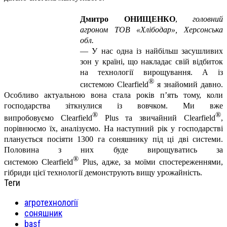
Дмитро ОНИЩЕНКО
,
головний
агроном ТОВ «Хлібодар», Херсонська
обл.
—
У нас одна із найбільш засушливих
зон у країні, що накладає свій відбиток
на технології вирощування. А із
®
системою
Clearfield
я знайомий давно.
Особливо актуальною вона стала років п’ять тому, коли
господарства зіткнулися із вовчком. Ми вже
®
®
випробовуємо
Clearfield
Plus
та звичайний
Clearfield
,
порівнюємо їх, аналізуємо. На наступний рік у господарстві
планується посіяти 1300 га соняшнику під ці дві системи.
Половина з них буде вирощуватись за
®
системою
Clearfield
Plus
, адже, за моїми спостереженнями,
гібриди цієї технології демонструють вищу урожайність.
Теги
агротехнології
соняшник
basf