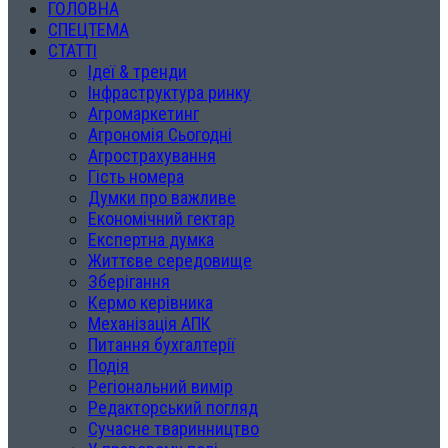
ГОЛОВНА
СПЕЦТЕМА
СТАТТІ
Ідеї & тренди
Інфраструктура ринку
Агромаркетинг
Агрономія Сьогодні
Агрострахування
Гість номера
Думки про важливе
Економічний гектар
Експертна думка
Життєве середовище
Зберігання
Кермо керівника
Механізація АПК
Питання бухгалтерії
Подія
Регіональний вимір
Редакторський погляд
Сучасне тваринництво