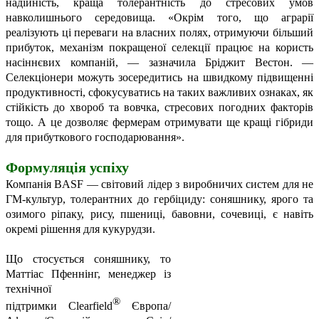
надійність, краща толерантність до стресових умов
навколишнього середовища. «Окрім того, що аграрії
реалізують ці переваги на власних полях, отримуючи більший
прибуток, механізм покращеної селекції працює на користь
насіннєвих компаній, — зазначила Бріджит Вестон. —
Селекціонери можуть зосере­дитись на швидкому підвищенні
продуктивності, сфокусуватись на таких важливих ознаках, як
стійкість до хвороб та вовчка, стресових погодних факторів
тощо. А це дозволяє фермерам отримувати ще кращі гібриди
для прибуткового господарювання».
Формуляція успіху
Компанія BASF — світовий лідер з виробничих систем для не
ГМ-культур, толерантних до гербіциду: соняшнику, ярого та
озимого ріпаку, рису, пшениці, бавовни, сочевиці, є навіть
окремі рішення для кукурудзи.
Що стосується соняшнику, то
Маттіас Пфеннінг, менеджер із
технічної
®
підтримки
Clearfield
Європа/