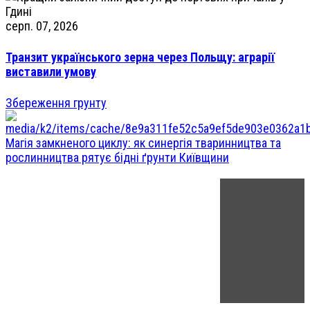
серп. 07, 2026
Транзит українського зерна через Польщу: аграрії
виставили умову
Збереження грунту
Магія замкненого циклу: як синергія тваринництва та
рослинництва рятує бідні ґрунти Київщини