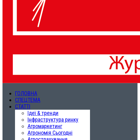
ГОЛОВНА
СПЕЦТЕМА
СТАТТІ
Ідеї & тренди
Інфраструктура ринку
Агромаркетинг
Агрономія Сьогодні
Агрострахування