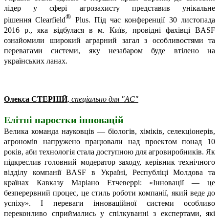
лідер у сфері агрозахисту представив унікальне
®
рішення
Clearfield
Plus
. Під час конференції 30 листопада
2016 р., яка відбулася в м. Київ, провідні фахівці BASF
ознайомили широкий аграрний загал з особливостями та
перевагами системи, яку незабаром буде втілено на
українських ланах.
Олекса СТЕРНІЙ
,
спеціально для "АС"
Елітні паростки інновацій
Велика команда науковців — біологів, хіміків, селекціонерів,
агрономів напружено працювали над проектом понад 10
років, аби технологія стала доступною для агровиробників. Як
підкреслив головний модератор заходу, керівник технічного
відділу компанії BASF в Україні, Республіці Молдова та
країнах Кавказу Маріано Етчеверрі: «Інновації — це
безперервний процес, це стиль роботи компанії, який веде до
успіху». І переваги інноваційної системи особливо
переконливо сприймались у спілкуванні з експертами, які