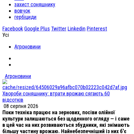
захист соняшнику
вовчок
гербіциди
Facebook
Google Plus
Twitter
Linkedin
Pinterest
Усі
Агроновини
Агроновини
Хвороби соняшнику: втрати врожаю сягають 60
відсотків
08 серпня 2026
Поки техніка працює на зернових, посіви олійної
культури залишаються без щоденного огляду — і саме
в цей час на них розвиваються збудники, які знімають
більшу частину врожаю. Найнебезпечніший із них б'є