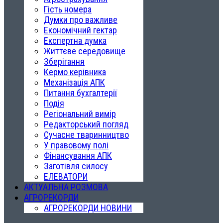
Гість номера
Думки про важливе
Економічний гектар
Експертна думка
Життєве середовище
Зберігання
Кермо керівника
Механізація АПК
Питання бухгалтерії
Подія
Регіональний вимір
Редакторський погляд
Сучасне тваринництво
У правовому полі
Фінансування АПК
Заготівля силосу
ЕЛЕВАТОРИ
АКТУАЛЬНА РОЗМОВА
АГРОРЕКОРДИ
АГРОРЕКОРДИ НОВИНИ