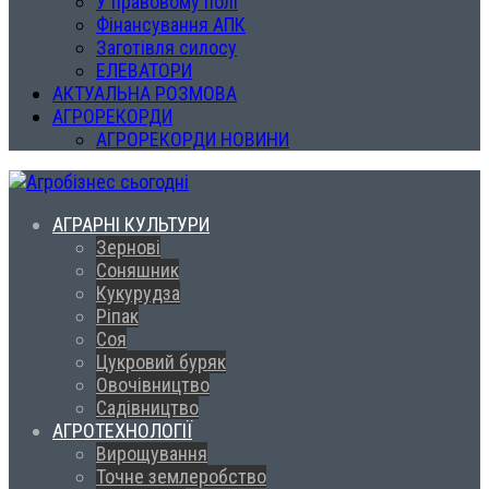
У правовому полі
Фінансування АПК
Заготівля силосу
ЕЛЕВАТОРИ
АКТУАЛЬНА РОЗМОВА
АГРОРЕКОРДИ
АГРОРЕКОРДИ НОВИНИ
АГРАРНІ КУЛЬТУРИ
Зернові
Соняшник
Кукурудза
Ріпак
Соя
Цукровий буряк
Овочівництво
Садівництво
АГРОТЕХНОЛОГІЇ
Вирощування
Точне землеробство