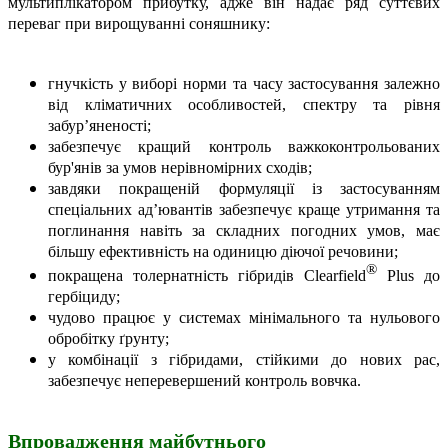
мультиплікатором прибутку, адже він надає ряд суттєвих
переваг при вирощуванні соняшнику:
гнучкість у виборі норми та часу застосування залежно
від кліматичних особливостей, спектру та рівня
забур’яненості;
забезпечує кращий контроль важкоконтрольованих
бур'янів за умов нерівномірних сходів;
завдяки покращеній формуляції із застосуванням
спеціальних ад’ювантів забезпечує краще утримання та
поглинання навіть за складних погодних умов, має
більшу ефективність на одиницю діючої речовини;
®
покращена толернатність гібридів
Clearfield
Plus
до
гербіциду;
чудово працює у системах мінімального та нульового
обробітку ґрунту;
у комбінації з гібридами, стійкими до нових рас,
забезпечує неперевершений контроль вовчка.
Впровадження майбутнього