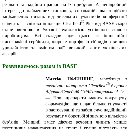
реально та надійно працює на їх прибуток. А непідробний
інтерес до найменших тонкощів, справжній шквал дійсно
зацікавлених питань від чисельних учасників конференції
®
свідчить — світова інновація
Clearfield
Plus
від BASF скоро
стане звичною в Україні технологією успішного сталого
виробництва. Всі складові для цього є: інноваційні
високоякісні гербіциди, широке портфоліо гібридів з вищою
урожайністю та вмістом олії, великий запит українських
аграріїв.
Розвиваємось разом із BASF
Маттіас ПФЕННІНГ
,
менеджер з
®
технічної підтримки
Clearfield
Європа/
Африка/Середній Схід/
Центральна Азія
—
Нові препарати мають покращену
формуляцію, що надає більше гнучкості
в застосуванні та забезпечує надійніший
результат у боротьбі зі значною кількістю
бур’янів. Менший вміст діючих речовин чинить менше
пестицидне навантаження на ґрунт і краще підходять для