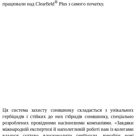
®
працювали над
Clearfield
Plus
з самого початку.
Ця система захисту соняшнику складається з унікальних
гербіцидів і стійких до них гібридів соняшнику, спеціально
розроблених провідними насіннєвими компаніями. «Завдяки
міжнародній експертизі й наполегливій роботі нам із колегами
вдалося суттєво вдосконалити гербіциди, винайти нові