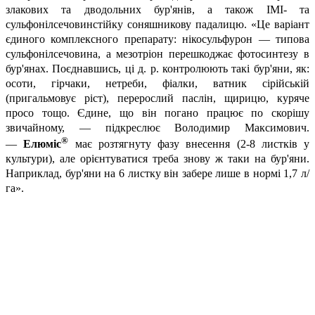
злакових та дводольних бур'янів, а також ІМІ- та
сульфонілсечовинстійку соняшникову падалицю. «Це варіант
єдиного комплексного препарату: нікосульфурон — типова
сульфонілсечовина, а мезотріон перешкоджає фотосинтезу в
бур'янах. Поєднавшись, ці д. р. контролюють такі бур'яни, як:
осоти, гірчаки, нетреби, фіалки, ватник сірійській
(пригальмовує ріст), перерослий паслін, щирицю, куряче
просо тощо. Єдине, що він погано працює по скорішу
звичайному, — підкреслює Володимир Максимович.
®
—
Елюміс
має розтягнуту фазу внесення (2-8 листків у
культури), але орієнтуватися треба знову ж таки на бур'яни.
Наприклад, бур'яни на 6 листку він забере лише в нормі 1,7 л/
га».