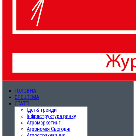
ГОЛОВНА
СПЕЦТЕМА
СТАТТІ
Ідеї & тренди
Інфраструктура ринку
Агромаркетинг
Агрономія Сьогодні
Агрострахування