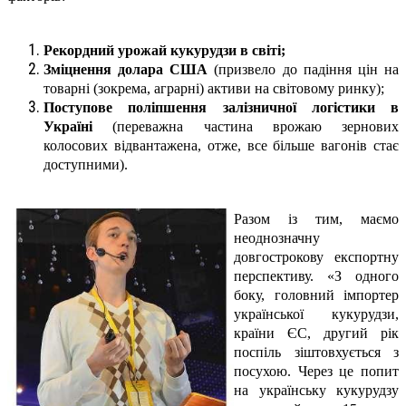
Рекордний урожай кукурудзи в світі;
Зміцнення долара США
(призвело до падіння цін на
товарні (зокрема, аграрні) активи на світовому ринку);
Поступове поліпшення залізничної логістики в
Україні
(переважна частина врожаю зернових
колосових відвантажена, отже, все більше вагонів стає
доступними).
Разом із тим, маємо
неоднозначну
довгострокову експортну
перспективу. «З одного
боку, головний імпортер
української кукурудзи,
країни ЄС, другий рік
поспіль зіштовхується з
посухою. Через це попит
на українську кукурудзу