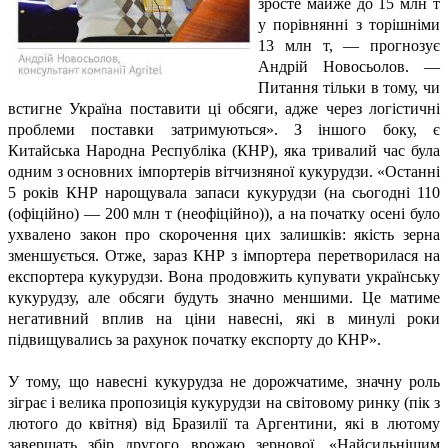
зросте майже до 15 млн т
у порівнянні з торішніми
13 млн т, — прогнозує
Андрій Новосьолов. —
Питання тільки в тому, чи
встигне Україна поставити ці обсяги, адже через логістичні
проблеми поставки затримуються». З іншого боку, є
Китайська Народна Республіка (КНР), яка тривалий час була
одним з основних імпортерів вітчизняної кукурудзи. «Останні
5 років КНР нарощувала запаси кукурудзи (на сьогодні 110
(офіційно) — 200 млн т (неофіційно)), а на початку осені було
ухвалено закон про скорочення цих залишків: якість зерна
зменшується. Отже, зараз КНР з імпортера перетворилася на
експортера кукурудзи. Вона продовжить купувати українську
кукурудзу, але обсяги будуть значно меншими. Це матиме
негативний вплив на ціни навесні, які в минулі роки
підвищувались за рахунок початку експорту до КНР».
У тому, що навесні кукурудза не дорожчатиме, значну роль
зіграє і велика пропозиція кукурудзи на світовому ринку (пік з
лютого до квітня) від Бразилії та Аргентини, які в лютому
завершать збір другого врожаю зернової. «Найсильнішим