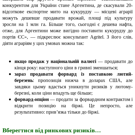
конкурентом для України стане Аргентина, де скасували 20-
відсоткове експортне мито на кукурудзу — місцеві аграрії
можуть дешевше продавати врожай, площі під культуру
зросли на 1 млн га. Більше того, сьогодні є дешева нафта,
отже, для Аргентини може вигідно поставити кукурудзу до
портів ЄС», — підкреслює консультант Agritel. З його слів,
діяти аграріям у цих умовах можна так:
якщо продаж у національній валюті
— продавати до
кінця року: наступного ціни в гривні зменшаться;
зараз продавати форвард із поставкою лютий-
березень
: пропозиція нижча в доларах США, але
завдяки цьому вдасться уникнути ризиків у лютому-
березні, коли ціни впадуть ще більше;
форвард-опціон
— продати за форвардним контрактом і
відкрити позицію на біржі. Це непросто, але
результативно: прив’язка тільки до біржі.
Вберегтися від ринкових ризиків…