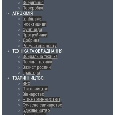
Зберігання
Переробка
АГРОХІМІЯ
Гербіциди
Інсектициди
Фунгіциди
Протруйники
Добрива
Регулятори росту
ТЕХНІКА ТА ОБЛАДНАННЯ
Збиральна техніка
Посівна техніка
Захист рослин
Трактори
ТВАРИННИЦТВО
ВРХ
Птахівництво
Вівчарство
НОВЕ СВИНАРСТВО
Сучасне свинарство
Бджільництво