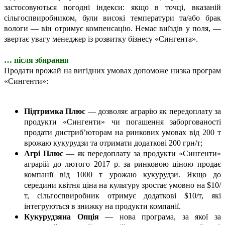
застосовуються погодні індекси: якщо в точці, вказаній
сільгоспвиробником, були високі температури та/або брак
вологи — він отримує компенсацію. Немає виїздів у поля, —
звертає увагу менеджер із розвитку бізнесу «Сингента».
… після збирання
Продати врожай на вигідних умовах допоможе низка програм
«Сингенти»:
Підтримка Плюс
— дозволяє аграрію як передоплату за
продукти «Сингенти» чи погашення заборгованості
продати дистриб’юторам на ринкових умовах від 200 т
врожаю кукурудзи та отримати додаткові 200 грн/т;
Агрі Плюс
— як передоплату за продукти «Сингенти»
аграрій до лютого 2017 р. за ринковою ціною продає
компанії від 1000 т урожаю кукурудзи. Якщо до
середини квітня ціна на культуру зростає умовно на $10/
т, сільгоспвиробник отримує додаткові $10/т, які
інтегруються в знижку на продукти компанії.
Кукурудзяна Опція
— нова програма, за якої за