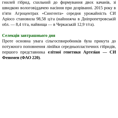
гнилей гібрид, схильний до формування двох качанів, зі
швидкою вологовіддачею насіння при дозріванні. 2015 року в
п'яти Агроцентрах «Сингента» середня урожайність СИ
Аріосо становила 98,58 ц/га (найнижча в Дніпропетровській
обл. — 8,4 т/га, найвища — в Черкаській 12,9 т/га).
Селекція завтрашнього дня
Проте основна увага сільгоспвиробників була прикута до
потужного поповнення лінійки середньопластичних гібридів,
першого представника
елітної генетики
Артезіан — СИ
Феномен (ФАО 220)
.