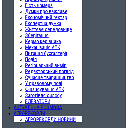
Гість номера
Думки про важливе
Економічний гектар
Експертна думка
Життєве середовище
Зберігання
Кермо керівника
Механізація АПК
Питання бухгалтерії
Подія
Регіональний вимір
Редакторський погляд
Сучасне тваринництво
У правовому полі
Фінансування АПК
Заготівля силосу
ЕЛЕВАТОРИ
АКТУАЛЬНА РОЗМОВА
АГРОРЕКОРДИ
АГРОРЕКОРДИ НОВИНИ