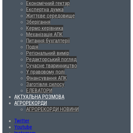
Економічний гектар
Експертна думка
Життєве середовище
Зберігання
Кермо керівника
Механізація АПК
Питання бухгалтерії
Подія
Регіональний вимір
Редакторський погляд
Сучасне тваринництво
У правовому полі
Фінансування АПК
Заготівля силосу
ЕЛЕВАТОРИ
АКТУАЛЬНА РОЗМОВА
АГРОРЕКОРДИ
АГРОРЕКОРДИ НОВИНИ
Twitter
Youtube