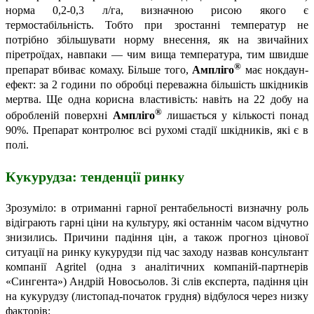
норма 0,2-0,3 л/га, визначною рисою якого є
термостабільність. Тобто при зростанні температур не
потрібно збільшувати норму внесення, як на звичайних
піретроїдах, навпаки — чим вища температура, тим швидше
®
препарат вбиває комаху. Більше того,
Ампліго
має нокдаун-
ефект: за 2 години по обробці переважна більшість шкідників
мертва. Ще одна корисна властивість: навіть на 22 добу на
®
обробленій поверхні
Ампліго
лишається у кількості понад
90%. Препарат контролює всі рухомі стадії шкідників, які є в
полі.
Кукурудза: тенденції ринку
Зрозуміло: в отриманні гарної рентабельності визначну роль
відіграють гарні ціни на культуру, які останнім часом відчутно
знизились. Причини падіння цін, а також прогноз цінової
ситуації на ринку кукурудзи під час заходу назвав консультант
компанії Agritel (одна з аналітичних компаній-партнерів
«Сингента») Андрій Новосьолов. Зі слів експерта, падіння цін
на кукурудзу (листопад-початок грудня) відбулося через низку
факторів: