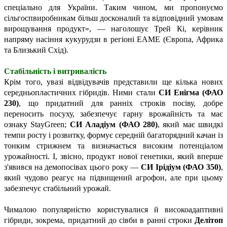
спеціально для України. Таким чином, ми пропонуємо
сільгоспвиробникам більш досконалий та відповідний умовам
вирощування продукт», — наголошує Трей Кі, керівник
напряму насіння кукурудзи в регіоні EAME (Європа, Африка
та Близький Схід).
Стабільність і витривалість
Крім того, увазі відвідувачів представили ще кілька нових
середньопластичних гібридів. Ними стали
СИ Енігма (ФАО
230)
, що придатний для ранніх строків посіву, добре
переносить посуху, забезпечує гарну врожайність та має
ознаку StayGreen;
СИ Аладіум (ФАО 280)
, який має швидкі
темпи росту і розвитку, формує середній багаторядний качан із
тонким стрижнем та визначається високим потенціалом
урожайності. І, звісно, продукт нової генетики, який вперше
з'явився на демопосівах цього року —
СИ Ірідіум (ФАО 350)
,
який чудово реагує на підвищений агрофон, але при цьому
забезпечує стабільний урожай.
Чималою популярністю користувалися й високоадаптивні
гібриди, зокрема, придатний до сівби в ранні строки
Делітоп