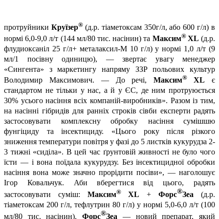
®
протруйники
Круїзер
(д.р. тіаметоксам 350г/л, або 600 г/л) в
®
нормі 6,0-9,0 л/т (144 мл/80 тис. насінин) та
Максим
XL
(д.р.
флудиоксаніл 25 г/л+ металаксил-М 10 г/л) у нормі 1,0 л/т (9
мл/1 посівну одиницю), — звертає увагу менеджер
«Сингента» з маркетингу напряму ЗЗР польових культур
®
Володимир Максимович. — До речі,
Максим
XL
є
стандартом не тільки у нас, а й у ЄС, де ним протруюється
30% усього насіння всіх компаній-виробників». Разом із тим,
на насінні гібридів для ранніх строків сівби експерти радять
застосовувати комплексну обробку насіння сумішшю
фунгіциду та інсектициду. «Цього року після різкого
зниження температури повітря у фазі до 5 листків кукурудза 2-
3 тижні «сиділа». В цей час ґрунтовій живності не було чого
їсти — і вона поїдала кукурудзу. Без інсектицидної обробки
насіння вона може значно прорідити посіви», — наголошує
Ігор Ковальчук. Аби вберегтися від цього, радять
®
®
застосовувати суміш:
Максим
XL
+
Форс
Зеа
(д.р.
тіаметоксам 200 г/л, тефлутрин 80 г/л) у нормі 5,0-6,0 л/т (100
®
мл/80 тис. насінин).
Форс
Зеа
— новий препарат, який