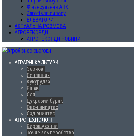
У правовому полі
Фінансування АПК
Заготівля силосу
ЕЛЕВАТОРИ
АКТУАЛЬНА РОЗМОВА
АГРОРЕКОРДИ
АГРОРЕКОРДИ НОВИНИ
АГРАРНІ КУЛЬТУРИ
Зернові
Соняшник
Кукурудза
Ріпак
Соя
Цукровий буряк
Овочівництво
Садівництво
АГРОТЕХНОЛОГІЇ
Вирощування
Точне землеробство