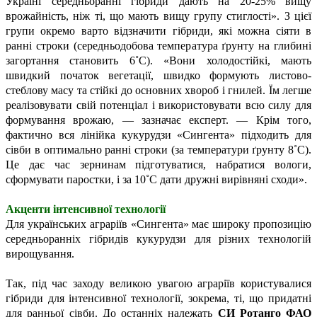
Україні середньоранні гібриди дають на 20-25% вищу
врожайність, ніж ті, що мають вищу групу стиглості». З цієї
групи окремо варто відзначити гібриди, які можна сіяти в
ранні строки (середньодобова температура ґрунту на глибині
загортання становить 6˚С). «Вони холодо­стійкі, мають
швидкий початок вегетації, швидко формують листово-
стеблову масу та стійкі до основних хвороб і гнилей. Їм легше
реалізовувати свій потенціал і використовувати всю силу для
формування врожаю, — зазначає експерт. — Крім того,
фактично вся лінійка кукурудзи «Сингента» підходить для
сівби в оптимально ранні строки (за температури ґрунту 8˚С).
Це дає час зернинам підготуватися, набратися вологи,
сформувати паростки, і за 10˚С дати дружні вирівняні сходи».
Акценти інтенсивної технології
Для українських аграріїв «Сингента» має широку пропозицію
середньоранніх гібридів кукурудзи для різних технологій
вирощування.
Так, під час заходу великою увагою аграріїв користувалися
гібриди для інтенсивної технології, зокрема, ті, що придатні
для ранньої сівби. До останніх належать
СИ Ротанго ФАО