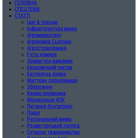
ГОЛОВНА
СПЕЦТЕМА
СТАТТІ
Ідеї & тренди
Інфраструктура ринку
Агромаркетинг
Агрономія Сьогодні
Агрострахування
Гість номера
Думки про важливе
Економічний гектар
Експертна думка
Життєве середовище
Зберігання
Кермо керівника
Механізація АПК
Питання бухгалтерії
Подія
Регіональний вимір
Редакторський погляд
Сучасне тваринництво