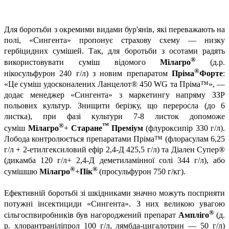
Для боротьби з окремими видами бур'янів, які переважають на
полі, «Сингента» пропонує страхову схему — низку
гербіцидних сумішей. Так, для боротьби з осотами радять
®
використовувати суміш відомого
Мілагро
(д.р.
®
нікосульфурон 240 г/л) з новим препаратом
Пріма
Форте
:
«Це суміш удосконалених Ланцелот® 450 WG та Пріма™», —
додає менеджер «Сингента» з маркетингу напряму ЗЗР
польових культур. Знищити берізку, що переросла (до 6
листка), при фазі культури 7-8 листок допоможе
®
™
суміш
Мілагро
+
Старане
Преміум
(флуроксипір 330 г/л).
Лобода контролюється препаратами Пріма™ (флорасулам 6,25
г/л + 2-етилгексиловий ефір 2,4-Д 425,5 г/л) та Діален Супер®
(дикамба 120 г/л+ 2,4-Д деметиламінної солі 344 г/л), або
®
®
сумішшю
Мілагро
+
Пік
(просульфурон 750 г/кг).
Ефективній боротьбі зі шкідниками значно можуть посприяти
потужні інсектициди «Сингента». З них великою увагою
®
сільгоспвиробників був нагороджений препарат
Ампліго
(д.
р. хлорантраніліпрол 100 г/л, лямбда-цигалотрин — 50 г/л)