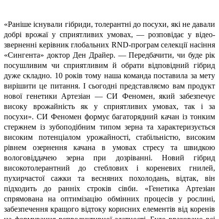
«Раніше існували гібриди, толерантні до посухи, які не давали
добрі врожаї у сприятливих умовах, — розповідає у відео-
зверненні керівник глобальних RND-програм селекції насіння
«Сингента» доктор Ден Драйер. — Передбачити, чи буде рік
посушливим чи сприятливим й обрати відповідний гібрид
дуже складно. 10 років тому наша команда поставила за мету
вирішити це питання. І сьогодні представляємо вам продукт
нової генетики Артезіан — СИ Феномен, який забезпечує
високу врожайність як у сприятливих умовах, так і за
посухи». СИ Феномен формує багаторядний качан із тонким
стержнем із зубоподібним типом зерна та характеризується
високим потенціалом урожайності, стабільністю, високим
рівнем озернення качана в умовах стресу та швидкою
вологовіддачею зерна при дозріванні. Новий гібрид
високотолерантний до стеблових і кореневих гнилей,
пухирчастої сажки та весняних похолодань, відтак, він
підходить до ранніх строків сівби. «Генетика Артезіан
спрямована на оптимізацію обмінних процесів у рослині,
забезпечення кращого відтоку корисних елементів від коренів