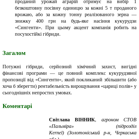
проданий урожай аграрій отримує на вибір 1
безкоштовну посівну одиницю за кожні 5 т проданого
врожаю, або за кожну тонну реалізованого зерна —
знижку 400 грн на будь-яке насіння кукурудзи
«Сингенти». При цьому акцент компанія робить на
посухостійкі гібриди.
Загалом
Потужні гібриди, серйозний хімічний захист, вигідні
фінансові програми — це повний комплекс кукурудзяної
пропозиції від «Сингенти», який покликаний збільшити (або
хоча б зберегти) рентабельність вирощування «цариці полів» у
сьогоднішніх непростих умовах.
Коментарі
Світлана ВІННИК
,
агроном СТОВ
«Пальміра» (підрозділ
Kernel)
(Золотоніський р-н, Черкаська