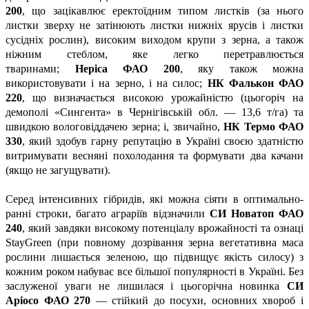
200
, що зацікавлює еректоїдним типом листків (за нього
листки зверху не затінюють листки нижніх ярусів і листки
сусідніх рослин), високим виходом крупи з зерна, а також
ніжним стеблом, яке легко перетравлюється
тваринами;
Неріса ФАО 200
, яку також можна
використовувати і на зерно, і на силос;
НК Фалькон ФАО
220
, що визначається високою урожайністю (цьогоріч на
демополі «Сингента» в Чернігівській обл. — 13,6 т/га) та
швидкою вологовіддачею зерна; і, звичайно,
НК Термо ФАО
330
, який здобув гарну репутацію в Україні своєю здатністю
витримувати весняні похолодання та формувати два качани
(якщо не загущувати).
Серед інтенсивних гібридів, які можна сіяти в оптимально-
ранні строки, багато аграріїв відзначили
СИ Новатоп ФАО
240
,
який завдяки високому потенціалу врожайності та ознаці
StayGreen (при повному дозрівання зерна вегетативна маса
рослини лишається зеленою, що підвищує якість силосу) з
кожним роком набуває все більшої популярності в Україні. Без
заслуженої уваги не лишилася і цьогорічна новинка
СИ
Аріосо ФАО 270
— стійкий до посухи, основних хвороб і