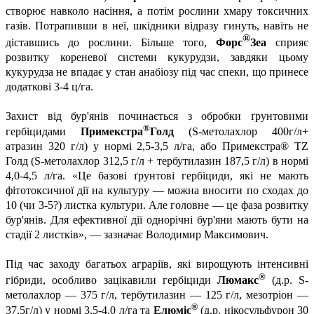
створює навколо насіння, а потім рослини хмару токсичних
газів. Потрапивши в неї, шкідники відразу гинуть, навіть не
®
діставшись до рослини. Більше того,
Форс
Зеа
сприяє
розвитку кореневої системи кукурудзи, завдяки цьому
кукурудза не впадає у стан анабіозу під час спеки, що принесе
додаткові 3-4 ц/га.
Захист від бур'янів починається з обробки ґрунтовими
®
гербіцидами
Примекстра
Голд
(S-метолахлор 400г/л+
атразин 320 г/л) у нормі 2,5-3,5 л/га, або Примекстра® TZ
Голд (S-метолахлор 312,5 г/л + тербутилазин 187,5 г/л) в нормі
4,0-4,5 л/га. «Це базові ґрунтові гербіциди, які не мають
фітотоксичної дії на культуру — можна вносити по сходах до
10 (чи 3-5?) листка культури. Але головне — це фаза розвитку
бур'янів. Для ефективної дії однорічні бур'яни мають бути на
стадії 2 листків», — зазначає Володимир Максимович.
Під час заходу багатьох аграріїв, які вирощують інтенсивні
®
гібриди, особливо зацікавили гербіциди
Люмакс
(д.р. S-
метолахлор — 375 г/л, тербутилазин — 125 г/л, мезотріон —
®
37,5г/л) у нормі 3,5-4,0 л/га та
Елюміс
(д.р. нікосульфурон 30