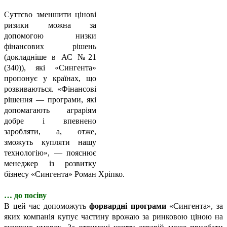
Суттєво зменшити цінові
ризики можна за
допомогою низки
фінансових рішень
(докладніше в АС №21
(340)), які «Сингента»
пропонує у країнах, що
розвиваються. «Фінансові
рішення — програми, які
допомагають аграріям
добре і впевнено
заробляти, а, отже,
зможуть купляти нашу
технологію», — пояснює
менеджер із розвитку
бізнесу «Сингента» Роман Хріпко.
… до посіву
В цей час допоможуть
форвардні програми
«Сингента», за
яких компанія купує частину врожаю за ринковою ціною на