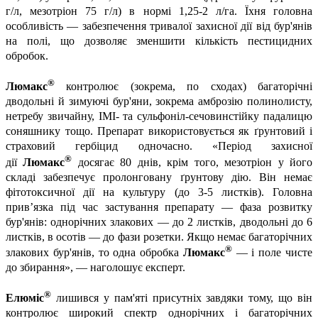
г/л, мезотріон 75 г/л) в нормі 1,25-2 л/га. Їхня головна
особливість — забезпечення тривалої захисної дії від бур'янів
на полі, що дозволяє зменшити кількість пестицидних
обробок.
®
Люмакс
контролює (зокрема, по сходах) багаторічні
дводольні й зимуючі бур'яни, зокрема амброзію полинолисту,
нетребу звичайну, ІМІ- та сульфоніл-сечовинстійку падалицю
соняшнику тощо. Препарат використовується як ґрунтовий і
страховий гербіцид одночасно. «Період захисної
®
дії
Люмакс
досягає 80 днів, крім того, мезотріон у його
складі забезпечує пролонговану ґрунтову дію. Він немає
фітотоксичної дії на культуру (до 3-5 листків). Головна
прив’язка під час застування препарату — фаза розвитку
бур'янів: однорічних злакових — до 2 листків, дводольні до 6
листків, в осотів — до фази розетки. Якщо немає багаторічних
®
злакових бур'янів, то одна обробка
Люмакс
— і поле чисте
до збирання», — наголошує експерт.
®
Елюміс
лишився у пам'яті присутніх завдяки тому, що він
контролює широкий спектр однорічних і багаторічних