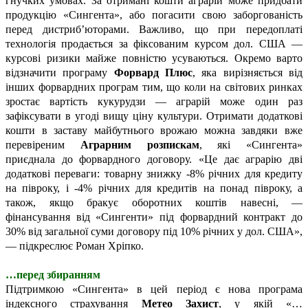
гнучких умовах. За отримані кошти аграрій може придбати
продукцію «Сингента», або погасити свою заборгованість
перед дистриб’юторами. Важливо, що при передоплаті
технологія продається за фіксованим курсом дол. США —
курсові ризики майже повністю усуваються. Окремо варто
відзначити програму
Форвард Плюс
, яка вирізняється від
інших форвардних програм тим, що коли на світових ринках
зростає вартість кукурудзи — аграрій може один раз
зафіксувати в угоді вищу ціну культури. Отримати додаткові
кошти в заставу майбутнього врожаю можна завдяки вже
перевіреним
Аграрним розпискам
, які «Сингента»
приєднала до форвардного договору. «Це дає аграрію дві
додаткові переваги: товарну знижку -8% річних для кредиту
на півроку, і -4% річних для кредитів на понад півроку, а
також, якщо бракує оборотних коштів навесні, —
фінансування від «Сингенти» під форвардний контракт до
30% від загальної суми договору під 10% річних у дол. США»,
— підкреслює Роман Хріпко.
…перед збиранням
Підтримкою «Сингента» в цей період є нова програма
індексного страхування
Метео Захист
, у якій «…