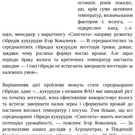
останніх років показує,
що, крім суми активних
температур, визначальним
фактором є волога, —
підкреслює канд. с.-г.
наук, менеджер з маркетингу «Сингента» напряму розвитку
гібридів кукурудзи Ігор Ковальчук. — В середньостиглих та
середньопізніх гібридах кукурудзи вегетація триває довше,
завдяки чому рослина формує високі врожаї. Але зараз
періоди браку вологи та критичних температур настають
швидше — і такі гібриди не встигають завершити вегетацію за
належних умов».
Вирішенням цієї проблеми можуть стати середньоранні
гібриди, адже «…кукурудза з низьким ФАО має швидкий ріст
на початку вегетації, вона ефективніше використовує вологу
та встигає завершити налив зерна і сформувати врожай до
настання високих температур і посухи. Тим більше, що всі
середньоранні гібриди кукурудзи «Сингента» мають високий
потенціал урожайності, — пояснює Ігор Ковальчук. — За
результатами наших дослідів у Агроцентрах, в Південній