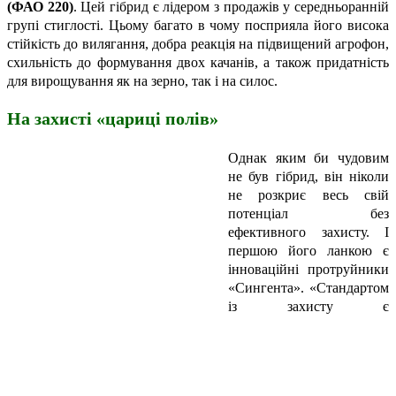
(ФАО 220)
. Цей гібрид є лідером з продажів у середньоранній
групі стиглості. Цьому багато в чому посприяла його висока
стійкість до вилягання, добра реакція на підвищений агрофон,
схильність до формування двох качанів, а також придатність
для вирощування як на зерно,
так і на силос.
На захисті «цариці полів»
Однак яким би чудовим
не був гібрид, він ніколи
не розкриє весь свій
потенціал без
ефективного захисту. І
першою його ланкою є
інноваційні протруйники
«Сингента». «Стандартом
із захисту є