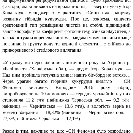
на формування репродуктивної здатності. Було враховано всі
фактори, які впливають на врожайність», — звертає увагу Ігор
Ковальчук, менеджер з маркетингу «Сингента» напряму
розвитку гібридів кукурудзи.
Про це, зокрема, свідчать
еректоїдний тип розміщення листків на стеблі, підвищений
вміст хлорофілу та коефіцієнт фотосинтезу, ознака StayGreen, а
також потужна коренева система, завдяки чому рослина краще
поглинає із ґрунту воду та корисні елементи і є стійкою до
прикореневого і стеблового вилягання.
«У цьому ми пересвідчились поточного року на Агроцентрі
«БалІнвест» (Харківська обл.), — додає Ігор Ковальчук. —
Над ним пройшла потужна злива: навіть біг-борд не встояв…
Через ураган багато гібридів кукурудзи вилягло — СИ
Феномен вистояв». Впродовж 2016 року гібрид
випробовували на 10 демополях — середня урожайність у них
становила 11,2 т/га (найнижча Черкаська обл. — 9,2 т/га,
найвища — Чернігівська — 13,6 т/га), а вологість зерна на
момент збирання — 18,32% (найвища — Чернігівська обл. —
27,3%, найнижча Черкаська — 12,1%).
Разом із тим, важливо те, що: «СИ Феномен було розроблено