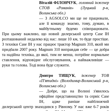
Віталій ФІЛОНЧУК
,
головний інженер
СТОВ «Романів»
(Луцький р-н,
Волинська обл.)
—
З AGSOLCO ми ще не працювали,
але її команду знаємо, тому, думаю, в
майбутньому будемо співпрацювати.
При цьому важливо, що новий дилерський центр Case IH
розташований недалеко від нас: лише 10 км, то буде простіше.
З техніки Case IH у нас працює трактор Magnum 310, який ми
придбали 2007 року. Magnum 310 виправдав себе — це добра
та надійна техніка, до якої, тим не менш, потрібне нормальне
ставлення, відповідне обслуговування, а найважливіше —
руки та голова. Тоді вона буде служити.
Дмитро ТИЩУК
,
інженер ТОВ
«П'ятидні» (Володимир-Волинський р-н,
Волинська обл.)
—
Добре, що на Волині з'явилось
офіційне представництво та сервіс Case
IH, адже раніше найближчий
дилерський центр знаходився у Рівному. У нас вже 6-7 років