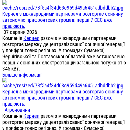
Кернел з міжнародними партнерами розгортає сонячну
автономію прифронтових громад: перші 7 СЕС вже
працюють.
07 серпня 2026
Компанія
Кернел
разом з міжнародними партнерами
розгортає мережу децентралізованої сонячної генерації
у прифронтових регіонах. У громадах Сумської,
Чернігівської та Полтавської областей вже встановлено
перші 7 сонячних електростанцій загальною потужністю
345 кВт.
Більше інформації
Кернел з міжнародними партнерами розгортає сонячну
автономію прифронтових громад: перші 7 СЕС вже
працюють.
Агроновини
Компанія
Кернел
разом з міжнародними партнерами
розгортає мережу децентралізованої сонячної генерації
у прифронтових регіонах. У громадах Сумської,