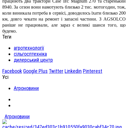
працюють два трактори Case IH: Magnum 270 та старенький
8940. За сезон вони намотують близько 2 тис. мотогодин, тож,
коли виникала потреба в сервісі, доводилось їхати близько 200
км, довго чекати на ремонт і запасні частини. З AGSOLCO
раніше не працювали, але зараз є великі шанси того, що
будемо.
Теги
агротехнології
сільгосптехніка
дилерський центр
Facebook
Google Plus
Twitter
Linkedin
Pinterest
Усі
Агроновини
Агроновини