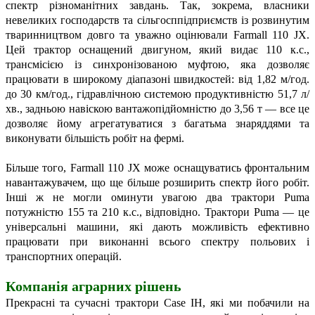
спектр різноманітних завдань. Так, зокрема, власники
невеликих господарств та сільгосппідприємств із розвинутим
тваринництвом довго та уважно оцінювали Farmall 110 JX.
Цей трактор оснащений двигуном, який видає 110 к.с.,
трансмісією із синхронізованою муфтою, яка дозволяє
працювати в широкому діапазоні швидкостей: від 1,82 м/год.
до 30 км/год., гідравлічною системою продуктивністю 51,7 л/
хв., задньою навіскою вантажопідйомністю до 3,56 т — все це
дозволяє йому агрегатуватися з багатьма знаряддями та
виконувати більшість робіт на фермі.
Більше того, Farmall 110 JX може оснащуватись фронтальним
навантажувачем, що ще більше розширить спектр його робіт.
Інші ж не могли оминути увагою два трактори Puma
потужністю 155 та 210 к.с., відповідно. Трактори Puma — це
універсальні машини, які дають можливість ефективно
працювати при виконанні всього спектру польових і
транспортних операцій.
Компанія аграрних рішень
Прекрасні та сучасні трактори Case IH, які ми побачили на