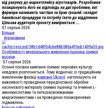
від рахунку до маркетплейсу агротоварів. Розробники
позиціонують його як відповідь на дві проблеми, які
фермери називають частіше за брак грошей: складні
банківські процедури та потребу їхати до відділення.
Цільова аудиторія проєкту вимірюється ...
07 серпня 2026
Більше
Агроновини
Особливості мінерального живлення пшениці озимої
восени
07 серпня 2026
Осіння посівна кампанія озимих зернових культур
невдовзі розпочнеться. Тому водночас із традиційним
живленням фахівці
компанії Ukravit
наголошують на
важливості проведення передпосівної обробки
насіннєвого матеріалу озимих пшениці та ячменю L-
амінокислотами та легкозасвоюваними
мікроелементами і на проведенні позакореневих
підживлень.
Більше інформації