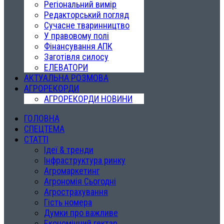
Регіональний вимір
Редакторський погляд
Сучасне тваринництво
У правовому полі
Фінансування АПК
Заготівля силосу
ЕЛЕВАТОРИ
АКТУАЛЬНА РОЗМОВА
АГРОРЕКОРДИ
АГРОРЕКОРДИ НОВИНИ
ГОЛОВНА
СПЕЦТЕМА
СТАТТІ
Ідеї & тренди
Інфраструктура ринку
Агромаркетинг
Агрономія Сьогодні
Агрострахування
Гість номера
Думки про важливе
Економічний гектар