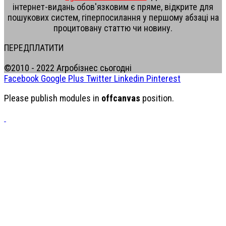
інтернет-видань обов'язковим є пряме, відкрите для
пошукових систем, гіперпосилання у першому абзаці на
процитовану статтю чи новину.
ПЕРЕДПЛАТИТИ
©2010 - 2022 Агробізнес сьогодні
Facebook
Google Plus
Twitter
Linkedin
Pinterest
Please publish modules in
offcanvas
position.