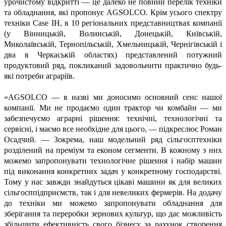
урочистому відкритті — це далеко не повний перелік техніки
та обладнання, які пропонує AGSOLCO. Крім усього спектру
техніки Case IH, в 10 регіональних представництвах компанії
(у Вінницькій, Волинській, Донецькій, Київській,
Миколаївській, Тернопільській, Хмельницькій, Чернігівській і
два в Черкаській областях) представлений потужний
продуктовий ряд, покликаний задовольнити практично будь-
які потреби аграріїв.
«AGSOLCO — в назві ми доносимо основний сенс нашої
компанії. Ми не продаємо один трактор чи комбайн — ми
забезпечуємо аграрні рішення: технічні, технологічні та
сервісні, і маємо все необхідне для цього, — підкреслює Роман
Осадчий. — Зокрема, наш модельний ряд сільгосптехніки
розділений на преміум та економ сегменти. В кожному з них
можемо запропонувати технологічне рішення і набір машин
під виконання конкретних задач у конкретному господарстві.
Тому у нас завжди знайдуться цікаві машини як для великих
сільгосппідприємств, так і для невеликих фермерів. На додачу
до техніки ми можемо запропонувати обладнання для
зберігання та переробки зернових культур, що дає можливість
збільшити ефективність свого бізнесу за рахунок створення