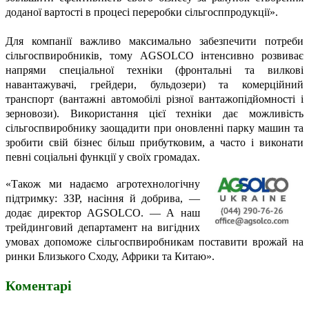
доданої вартості в процесі переробки сільгосппродукції».
Для компанії важливо максимально забезпечити потреби
сільгоспвиробників, тому AGSOLCO інтенсивно розвиває
напрями спеціальної техніки (фронтальні та вилкові
навантажувачі, грейдери, бульдозери) та комерційний
транспорт (вантажні автомобілі різної вантажопідйомності і
зерновози). Використання цієї техніки дає можливість
сільгоспвиробнику заощадити при оновленні парку машин та
зробити свій бізнес більш прибутковим, а часто і виконати
певні соціальні функції у своїх громадах.
«Також ми надаємо агротехнологічну
підтримку: ЗЗР, насіння й добрива, —
додає директор AGSOLCO. — А наш
трейдинговий департамент на вигідних
умовах допоможе сільгоспвиробникам поставити врожай на
ринки Близького Сходу, Африки та Китаю».
Коментарі