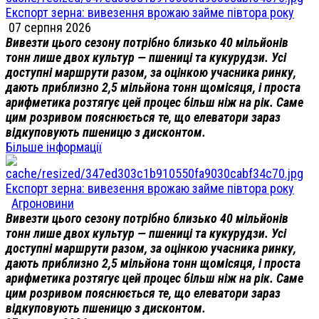
Експорт зерна: вивезення врожаю займе півтора року
07 серпня 2026
Вивезти цього сезону потрібно близько 40 мільйонів
тонн лише двох культур — пшениці та кукурудзи. Усі
доступні маршрути разом, за оцінкою учасника ринку,
дають приблизно 2,5 мільйона тонн щомісяця, і проста
арифметика розтягує цей процес більш ніж на рік. Саме
цим розривом пояснюється те, що елеватори зараз
відкуповують пшеницю з дисконтом.
Більше інформації
Експорт зерна: вивезення врожаю займе півтора року
Агроновини
Вивезти цього сезону потрібно близько 40 мільйонів
тонн лише двох культур — пшениці та кукурудзи. Усі
доступні маршрути разом, за оцінкою учасника ринку,
дають приблизно 2,5 мільйона тонн щомісяця, і проста
арифметика розтягує цей процес більш ніж на рік. Саме
цим розривом пояснюється те, що елеватори зараз
відкуповують пшеницю з дисконтом.