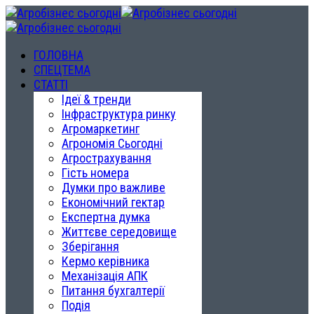
ГОЛОВНА
СПЕЦТЕМА
СТАТТІ
Ідеї & тренди
Інфраструктура ринку
Агромаркетинг
Агрономія Сьогодні
Агрострахування
Гість номера
Думки про важливе
Економічний гектар
Експертна думка
Життєве середовище
Зберігання
Кермо керівника
Механізація АПК
Питання бухгалтерії
Подія