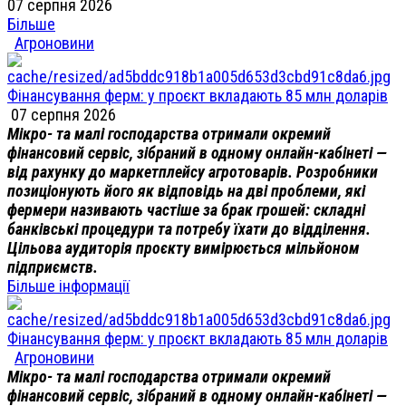
07 серпня 2026
Більше
Агроновини
Фінансування ферм: у проєкт вкладають 85 млн доларів
07 серпня 2026
Мікро- та малі господарства отримали окремий
фінансовий сервіс, зібраний в одному онлайн-кабінеті —
від рахунку до маркетплейсу агротоварів. Розробники
позиціонують його як відповідь на дві проблеми, які
фермери називають частіше за брак грошей: складні
банківські процедури та потребу їхати до відділення.
Цільова аудиторія проєкту вимірюється мільйоном
підприємств.
Більше інформації
Фінансування ферм: у проєкт вкладають 85 млн доларів
Агроновини
Мікро- та малі господарства отримали окремий
фінансовий сервіс, зібраний в одному онлайн-кабінеті —