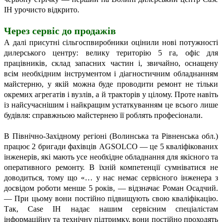
IH урочисто відкрито.
Через сервіс
до продажів
А далі присутні сільгоспвиробники оцінили нові потужності
дилерського центру: велику територію 5 га, офіс для
працівників, склад запасних частин і, звичайно, оснащену
всім необхідним інструментом і діагностичним обладнанням
майстерню, у якій можна буде проводити ремонт не тільки
окремих агрегатів і вузлів, а й тракторів у цілому. Проте навіть
із найсучаснішим і найкращим устаткуванням це всього лише
будівля: справжньою майстернею її роблять професіонали.
В Північно-Західному регіоні (Волинська та Рівненська обл.)
працює 2 бригади фахівців AGSOLCO — це 5 кваліфікованих
інженерів, які мають усе необхідне обладнання для якісного та
оперативного ремонту. В їхній компетенції сумніватися не
доводиться, тому що
«… у нас немає сервісного інженера з
досвідом роботи менше 5 років, — відзначає Роман Осадчий.
— При цьому вони постійно підвищують свою кваліфікацію.
Так, Case IH надає нашим сервісним спеціалістам
інформаційну та технічну підтримку, вони постійно проходять