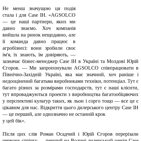
Не менш значущою ця подія
стала і для Case IH. «AGSOLCO
— це наші партнери, яких ми
давно знаємо. Хоч компанія
вийшла на ринок нещодавно, але
її команда давно працює в
агробізнесі: вони зробили своє
ім'я, їх знають, їм довіряють, —
зазначає бізнес-менеджер Case IH в Україні та Молдові Юрій
Єгоров. — Ми запропонували AGSOLCO співпрацювати в
Північно-Західній Україні, яка має значний, хоч раніше і
недооцінений багатьма виробниками техніки, потенціал. Тут є
багато різних за розмірами господарств, тут є наші клієнти,
тут впроваджуються проекти з виробництва багатообіцяючих
у перспективі культур таких, як льон і сорго тощо — все це є
цікавим для нас. Відкриття цього дилерського центру Case IH
— це перший, але однозначно не останній крок
у цей бік».
Після цих слів Роман Осадчий і Юрій Єгоров перерізали
червону стрічку — перший на Волині дилерський центр Case