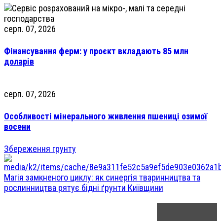
серп. 07, 2026
Фінансування ферм: у проєкт вкладають 85 млн
доларів
серп. 07, 2026
Особливості мінерального живлення пшениці озимої
восени
Збереження грунту
Магія замкненого циклу: як синергія тваринництва та
рослинництва рятує бідні ґрунти Київщини