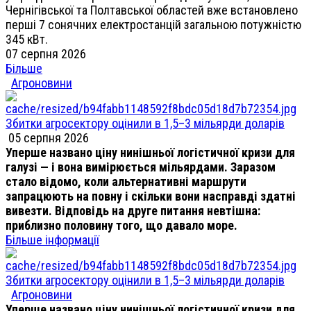
Чернігівської та Полтавської областей вже встановлено
перші 7 сонячних електростанцій загальною потужністю
345 кВт.
07 серпня 2026
Більше
Агроновини
Збитки агросектору оцінили в 1,5–3 мільярди доларів
05 серпня 2026
Уперше названо ціну нинішньої логістичної кризи для
галузі — і вона вимірюється мільярдами. Заразом
стало відомо, коли альтернативні маршрути
запрацюють на повну і скільки вони насправді здатні
вивезти. Відповідь на друге питання невтішна:
приблизно половину того, що давало море.
Більше інформації
Збитки агросектору оцінили в 1,5–3 мільярди доларів
Агроновини
Уперше названо ціну нинішньої логістичної кризи для