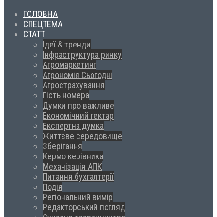
ГОЛОВНА
СПЕЦТЕМА
СТАТТІ
Ідеї & тренди
Інфраструктура ринку
Агромаркетинг
Агрономія Сьогодні
Агрострахування
Гість номера
Думки про важливе
Економічний гектар
Експертна думка
Життєве середовище
Зберігання
Кермо керівника
Механізація АПК
Питання бухгалтерії
Подія
Регіональний вимір
Редакторський погляд