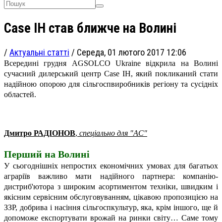
Case IH став ближче на Волині
/
Актуальні статті
/
Середа, 01 лютого 2017 12:06
Всередині грудня AGSOLCO Ukraine відкрила на Волині
сучасний дилерський центр Case IH, який покликаний стати
надійною опорою для сільгоспвиробників регіону та сусідніх
областей.
Дмитро РАДІОНОВ
,
спеціально для "АС"
Перший на Волині
У сьогоднішніх непростих економічних умовах для багатьох
аграріїв важливо мати надійного партнера: компанію-
дистриб'ютора з широким асортиментом техніки, швидким і
якісним сервісним обслуговуванням, цікавою пропозицією на
ЗЗР, добрива і насіння сільгоспкультур, яка, крім іншого, ще й
допоможе експортувати врожай на ринки світу… Саме тому