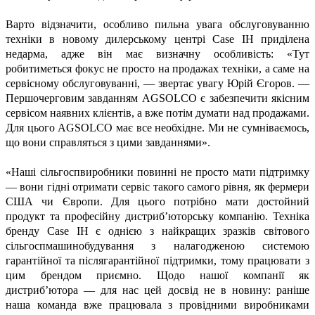
Варто відзначити, особливо пильна увага обслуговуванню
техніки в новому дилерському центрі Case IH приділена
недарма, адже він має визначну особливість: «Тут
робитиметься фокус не просто на продажах техніки, а саме на
сервісному обслуговуванні, — звертає увагу Юрій Єгоров. —
Першочерговим завданням AGSOLCO є забезпечити якісним
сервісом наявних клієнтів, а вже потім думати над продажами.
Для цього AGSOLCO має все необхідне. Ми не сумніваємось,
що вони справляться з цими завданнями».
«Наші сільгоспвиробники повинні не просто мати підтримку
— вони гідні отримати сервіс такого самого рівня, як фермери
США чи Європи. Для цього потрібно мати достойний
продукт та професійну дистриб’юторську компанію. Техніка
бренду Case IH є однією з найкращих зразків світового
сільгоспмашинобудування з налагодженою системою
гарантійної та післягарантійної підтримки, тому працювати з
цим брендом приємно. Щодо нашої компанії як
дистриб’ютора — для нас цей досвід не в новину: раніше
наша команда вже працювала з провідними виробниками