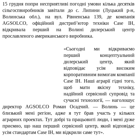
15 грудня попри несприятливі погодні умови кілька десятків
сільгоспвиробників завітали до с. Липини (Луцький р-н,
Волинська обл.), на вул. Рівненська 139, де компанія
AGSOLCO, офіційний дистриб’ютор техніки Case IH,
відкривала перший на Волині дилерський центр
прославленого американського виробника.
«Сьогодні ми відкриваємо
перший концептуальний
дилерський центр, який
відповідає усім високим
корпоративним вимогам компанії
Case IH. Наші аграрії гідні того,
щоб мати якісну техніку,
надійний сервісний супровід та
сучасні технології, — наголошує
директор AGSOLCO Роман Осадчий. — Волинь — це
близький мені регіон, адже я тут брав участь у кількох
аграрних проектах. Тут добрі та працьовиті люди, і мені дуже
приємно, що наш перший сервісний центр, який відповідає
усім стандартам Case IH, ми відкрили саме тут».