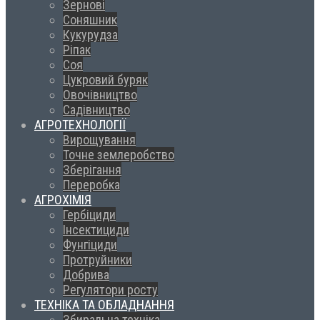
Зернові
Соняшник
Кукурудза
Ріпак
Соя
Цукровий буряк
Овочівництво
Садівництво
АГРОТЕХНОЛОГІЇ
Вирощування
Точне землеробство
Зберігання
Переробка
АГРОХІМІЯ
Гербіциди
Інсектициди
Фунгіциди
Протруйники
Добрива
Регулятори росту
ТЕХНІКА ТА ОБЛАДНАННЯ
Збиральна техніка