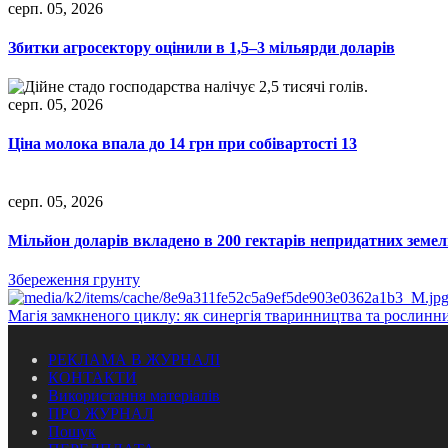
серп. 05, 2026
Збитки агросектору оцінили в 1,5–3 мільярди доларів
серп. 05, 2026
Ціна молока впала до 14 грн при собівартості 13
серп. 05, 2026
Мільйон доларів вкладено в 200 гектарів непридатних земел
Збереження грунту
Магія замкненого циклу: як синергія тваринництва та рослинн
РЕКЛАМА В ЖУРНАЛІ
КОНТАКТИ
Використання матеріалів
ПРО ЖУРНАЛ
Пошук