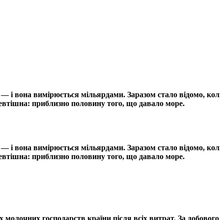
і — і вона вимірюється мільярдами. Заразом стало відомо, к
невтішна: приблизно половину того, що давало море.
і — і вона вимірюється мільярдами. Заразом стало відомо, к
невтішна: приблизно половину того, що давало море.
 молочних господарств країни після всіх витрат. За добовог