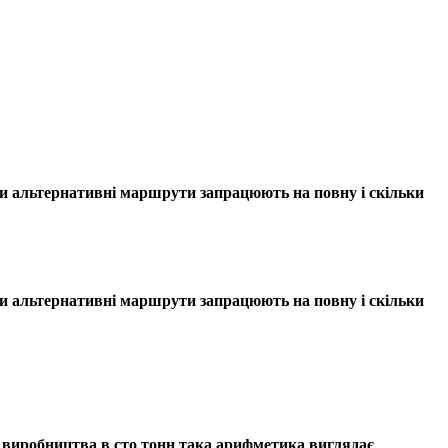
оли альтернативні маршрути запрацюють на повну і скільки
оли альтернативні маршрути запрацюють на повну і скільки
о виробництва в сто тонн така арифметика виглядає