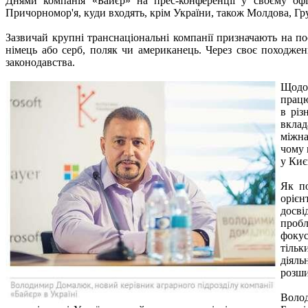
Днями компанія «Байєр» на прес-конференції у своєму офі
Причорномор'я, куди входять, крім України, також Молдова, Груз
Зазвичай крупні транснаціональні компанії призначають на п
німець або серб, поляк чи американець. Через своє походжен
законодавства.
Щодо 
працю
в різ
вклад
міжна
чому 
у Киє
Як по
орієн
досві
пробл
фокус
тільк
діяль
розши
Волод