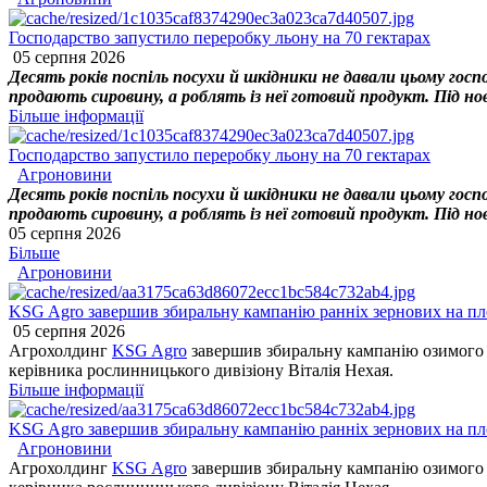
Господарство запустило переробку льону на 70 гектарах
05 серпня 2026
Десять років поспіль посухи й шкідники не давали цьому госп
продають сировину, а роблять із неї готовий продукт. Під нов
Більше інформації
Господарство запустило переробку льону на 70 гектарах
Агроновини
Десять років поспіль посухи й шкідники не давали цьому госп
продають сировину, а роблять із неї готовий продукт. Під нов
05 серпня 2026
Більше
Агроновини
KSG Agro завершив збиральну кампанію ранніх зернових на пло
05 серпня 2026
Агрохолдинг
KSG Agro
завершив збиральну кампанію озимого я
керівника рослинницького дивізіону Віталія Нехая.
Більше інформації
KSG Agro завершив збиральну кампанію ранніх зернових на пло
Агроновини
Агрохолдинг
KSG Agro
завершив збиральну кампанію озимого я