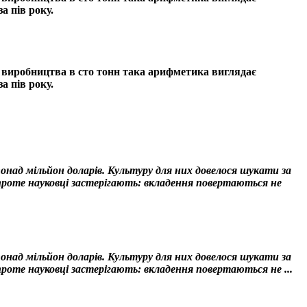
а пів року.
о виробництва в сто тонн така арифметика виглядає
а пів року.
над мільйон доларів. Культуру для них довелося шукати за
 проте науковці застерігають: вкладення повертаються не
над мільйон доларів. Культуру для них довелося шукати за
проте науковці застерігають: вкладення повертаються не ...