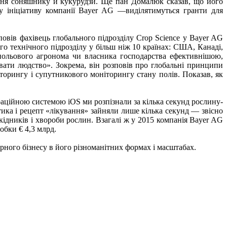
сіння соняшнику й кукурудзи. Ще пан Домалюк сказав, що його
у ініціативу компанії Bayer AG —виділятимуться гранти для
овів фахівець глобального підрозділу Crop Science у Bayer AG
о технічного підрозділу у більш ніж 10 країнах: США, Канаді,
ю польового агронома чи власника господарства ефективнішою,
вати людство». Зокрема, він розповів про глобальні принципи
торингу і супутникового моніторингу стану полів. Показав, як
аційною системою iOS ми розпізнали за кілька секунд рослину-
стика і рецепт «лікування» зайняли лише кілька секунд — звісно
кідників і хвороби рослин. Взагалі ж у 2015 компанія Bayer AG
обки € 4,3 млрд.
рного бізнесу в його різноманітних формах і масштабах.