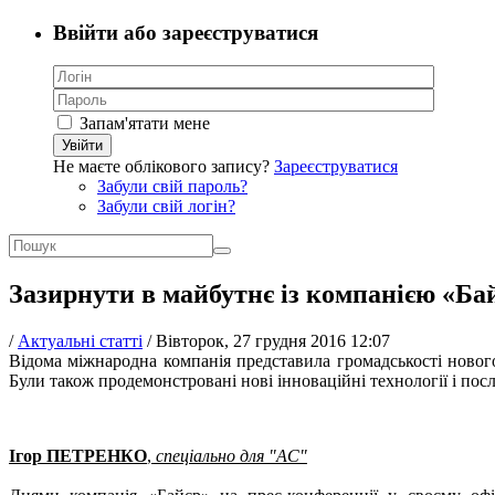
Ввійти або зареєструватися
Запам'ятати мене
Увійти
Не маєте облікового запису?
Зареєструватися
Забули свій пароль?
Забули свій логін?
Зазирнути в майбутнє із компанією «Ба
/
Актуальні статті
/
Вівторок, 27 грудня 2016 12:07
Відома міжнародна компанія представила громадськості нового
Були також продемонстровані нові інноваційні технології і по
Ігор ПЕТРЕНКО
,
спеціально для "АС"