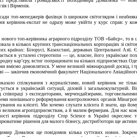
сі представила громадськості Володимира Домалюка — новог
ія і Вірменія.
осади топ-менеджерів фахівця із широким світоглядом і неабияк
ня керівник-експат не одразу може увійти у курс справ: у кожн
нового топ-керівника аграрного підрозділу ТОВ «Байєр», то в ц
вала в кількох крупних транснаціональних корпораціях зі світо
них країнах: Білорусі, Казахстані, державах Центральної Азії
ається в усталені стереотипи — це, власне, його українське по
родну кар’єру, встиг попрацювати на кількох підприємствах Одещ
ми вміємо домовлятися. У мене великий міжнародний досвід, і т
ві — закінчив економічний факультет Національного Авіаційног
казало спілкування з журналістами, новий керівник не тільк
тується в українській ситуації, діловій і загальнокультурній.
д співпраці з експедиторами, мерчендайзерами, торговельним
еми нинішнього реформування контролюючих органів Мінагропо
ування на клієнті. Ми хочемо слухати клієнта й знати, що йому
и великим агропідприємствам, а й малим фермерам. Для нас кож
ності керівник підрозділу Crop Science в Україні окреслює
рюватиме рішення для малого бізнесу, дистриб'ютори ще актив
имир Домалюк ще повідомив кілька суттєвих новин. Зокрема