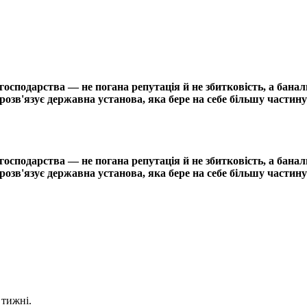
сподарства — не погана репутація й не збитковість, а банал
озв'язує державна установа, яка бере на себе більшу частину
сподарства — не погана репутація й не збитковість, а банал
озв'язує державна установа, яка бере на себе більшу частину