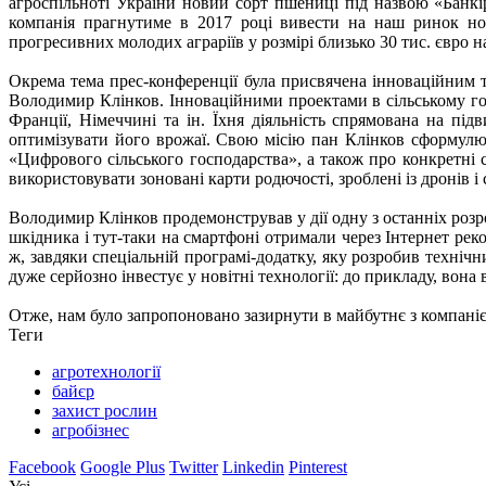
агроспільноті України новий сорт пшениці під назвою «Банкі
компанія прагнутиме в 2017 році вивести на наш ринок нов
прогресивних молодих аграріїв у розмірі близько 30 тис. євро 
Окрема тема прес-конференції була присвячена інноваційним т
Володимир Клінков. Інноваційними проектами в сільському гос
Франції, Німеччині та ін. Їхня діяльність спрямована на пі
оптимізувати його врожаї. Свою місію пан Клінков сформулюв
«Цифрового сільського господарства», а також про конкретні 
використовувати зоновані карти родючості, зроблені із дронів 
Володимир Клінков продемонстрував у дії одну з останніх роз
шкідника і тут-таки на смартфоні отримали через Інтернет реко
ж, завдяки спеціальній програмі-додатку, яку розробив техніч
дуже серйозно інвестує у новітні технології: до прикладу, вона
Отже, нам було запропоновано зазирнути в майбутнє з компаніє
Теги
агротехнології
байєр
захист рослин
агробізнес
Facebook
Google Plus
Twitter
Linkedin
Pinterest