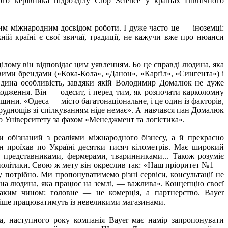
о керівника підрозділу Crop Science у країнах Північного
им міжнародним досвідом роботи. І дуже часто це — іноземці:
ій країні є свої звичаї, традиції, не кажучи вже про нюанси
ілому він відповідає цим уявленням. Бо це справді людина, яка
вими брендами («Кока-Кола», «Данон», «Карґіл», «Сингента») і
. Єдина особливість, завдяки якій Володимир Домалюк не дуже
ходження. Він — одесит, і перед тим, як розпочати карколомну
ини. «Одеса — місто багатонаціональне, і це один із факторів,
руднощів зі спілкуванням ніде немає». А навчався пан Домалюк
о Університету за фахом «Менеджмент та логістика».
и обізнаний з реаліями міжнародного бізнесу, а й прекрасно
 Він проїхав по Україні десятки тисяч кілометрів. Має широкий
и представниками, фермерами, тваринниками... Також розуміє
літики. Свою ж мету він окреслив так: «Наш пріоритет №1 —
 потрібно. Ми пропонуватимемо різні сервіси, консультації не
на людина, яка працює на землі, — важлива». Концепцію своєї
 таким чином: головне — не комерція, а партнерство. Bayer
ніше працюватимуть із невеликими магазинами.
, наступного року компанія Bayer має намір запропонувати