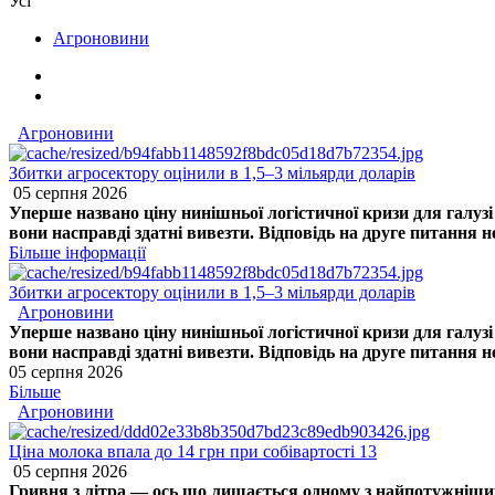
Усі
Агроновини
Агроновини
Збитки агросектору оцінили в 1,5–3 мільярди доларів
05 серпня 2026
Уперше названо ціну нинішньої логістичної кризи для галуз
вони насправді здатні вивезти. Відповідь на друге питання 
Більше інформації
Збитки агросектору оцінили в 1,5–3 мільярди доларів
Агроновини
Уперше названо ціну нинішньої логістичної кризи для галуз
вони насправді здатні вивезти. Відповідь на друге питання 
05 серпня 2026
Більше
Агроновини
Ціна молока впала до 14 грн при собівартості 13
05 серпня 2026
Гривня з літра — ось що лишається одному з найпотужніших