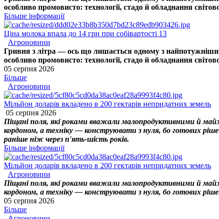
особливо промовисто: технології, стадо й обладнання світово
Більше інформації
Ціна молока впала до 14 грн при собівартості 13
Агроновини
Гривня з літра — ось що лишається одному з найпотужніших
особливо промовисто: технології, стадо й обладнання світово
05 серпня 2026
Більше
Агроновини
Мільйон доларів вкладено в 200 гектарів непридатних земель
05 серпня 2026
Піщані поля, які роками вважали малопродуктивними й майже
кордоном, а техніку — конструювати з нуля, бо готових ріше
раніше ніж через п'ять-шість років.
Більше інформації
Мільйон доларів вкладено в 200 гектарів непридатних земель
Агроновини
Піщані поля, які роками вважали малопродуктивними й майже
кордоном, а техніку — конструювати з нуля, бо готових ріше
05 серпня 2026
Більше
Агроновини