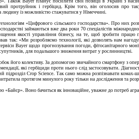
р». Також Bayer планує посилити свої позиції в Україні з на
ий протруйник і гербіцид. Крім того, він оголосив про так
на людину із можливістю стажуватися у Німеччині.
ехнологіям «Цифрового сільського господарства». Про них розп
подарстві займаються вже два роки 70 спеціалістів міжнародног
двищення якості управління бізнесу, на те, щоб зробити прац
ав так: «Ми розробляємо технології, які дозволять нам нагоду
сервіси Bayer щодо прогнозування погоди, фітосанітарного моні
і супутників, для подальшого зниження витрат у рослинництві.
робок його колективу. За допомогою звичайного смартфону з опер
мендації, які гербіциди проти нього слід застосовувати. Діагно
ний підрозділ Crop Science. Так само можна розпізнавати комах-ш
 витратила протягом минулого року тільки на дослідження та розр
ю «Байєр». Воно бачиться як інноваційне, уважне до потреб агра