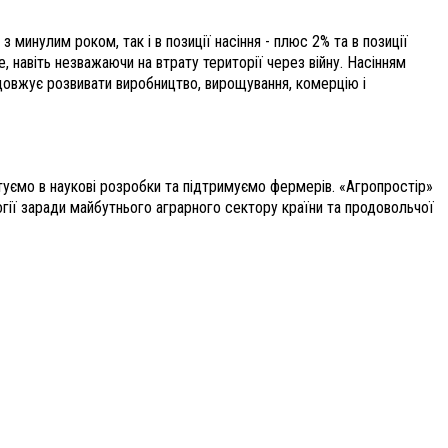
з минулим роком, так і в позиції насіння - плюс 2% та в позиції
е, навіть незважаючи на втрату території через війну. Насінням
родовжує розвивати виробництво, вирощування, комерцію і
туємо в наукові розробки та підтримуємо фермерів. «Агропростір»
гії заради майбутнього аграрного сектору країни та продовольчої