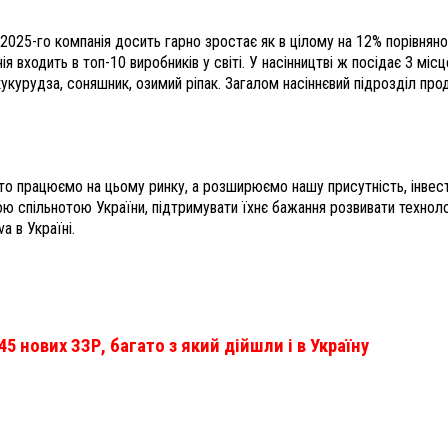
 2025-го компанія досить гарно зростає як в цілому на 12% порівняно 
я входить в топ-10 виробників у світі. У насінництві ж посідає 3 місц
це кукурудза, соняшник, озимий ріпак. Загалом насіннєвий підрозділ п
осто працюємо на цьому ринку, а розширюємо нашу присутність, інвес
 спільнотою України, підтримувати їхнє бажання розвивати техноло
a в Україні.
45 нових ЗЗР, багато з який дійшли і в Україну