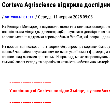
Corteva Agriscience відкрила дослідн
/
Актуальні статті
/
Середа, 11 червня 2025 09:05
На Київщині Міжнародна науково-технологічна сільськогосподарсь
локація стала місця для демонстрацій результатів дослідження засоб
головна мета — підтримка агровиробників України, які, попри щоден
На презентації польової платформи «Агропростір» керівник бізнесу 
воєнний час забезпечує насінням не лише українських фермерів, а т
працює і над якісними проєктами. Наприклад, може запропонували аг
хімічний аналіз складу та перевірити наявність небезпечних матеріа
___________________
У насінництві Corteva посідає 3 місце, а у засобах
___________________