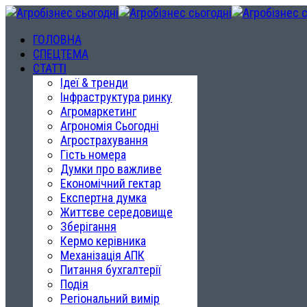
ГОЛОВНА
СПЕЦТЕМА
СТАТТІ
Ідеї & тренди
Інфраструктура ринку
Агромаркетинг
Агрономія Сьогодні
Агрострахування
Гість номера
Думки про важливе
Економічний гектар
Експертна думка
Життєве середовище
Зберігання
Кермо керівника
Механізація АПК
Питання бухгалтерії
Подія
Регіональний вимір