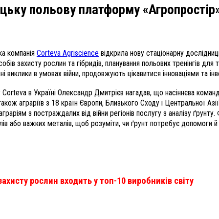
ицьку польову платформу «Агропростір
ка компанія
Corteva Agriscience
відкрила нову стаціонарну дослідниц
ів захисту рослин та гібридів, планування польових тренінгів для то
ні виклики в умовах війни, продовжують цікавитися інноваціями та інв
Corteva в Україні Олександр Дмитрієв нагадав, що насіннєва команда 
акож аграріїв з 18 країн Європи, Близького Сходу і Центральної Азії
раріям з постраждалих від війни регіонів послугу з аналізу ґрунту. 
лів або важких металів, щоб розуміти, чи ґрунт потребує допомоги й 
 захисту рослин входить у топ-10 виробників світу