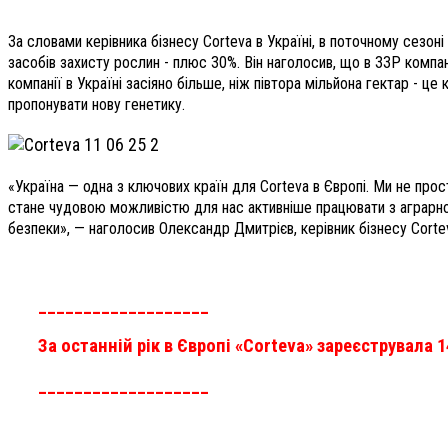
За словами керівника бізнесу Corteva в Україні, в поточному сезоні
засобів захисту рослин - плюс 30%. Він наголосив, що в ЗЗР компані
компанії в Україні засіяно більше, ніж півтора мільйона гектар - 
пропонувати нову генетику.
«Україна — одна з ключових країн для Corteva в Європі. Ми не пр
стане чудовою можливістю для нас активніше працювати з аграрною
безпеки», — наголосив Олександр Дмитрієв, керівник бізнесу Cortev
___________________
За останній рік в Європі «Corteva» зареєструвала 1
___________________