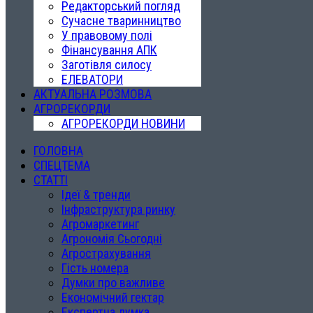
Редакторський погляд
Сучасне тваринництво
У правовому полі
Фінансування АПК
Заготівля силосу
ЕЛЕВАТОРИ
АКТУАЛЬНА РОЗМОВА
АГРОРЕКОРДИ
АГРОРЕКОРДИ НОВИНИ
ГОЛОВНА
СПЕЦТЕМА
СТАТТІ
Ідеї & тренди
Інфраструктура ринку
Агромаркетинг
Агрономія Сьогодні
Агрострахування
Гість номера
Думки про важливе
Економічний гектар
Експертна думка