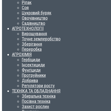
Ріпак
Соя
Цукровий буряк
Овочівництво
Садівництво
АГРОТЕХНОЛОГІЇ
Вирощування
Точне землеробство
Зберігання
Переробка
АГРОХІМІЯ
Гербіциди
Інсектициди
Фунгіциди
Протруйники
Добрива
Регулятори росту
ТЕХНІКА ТА ОБЛАДНАННЯ
Збиральна техніка
Посівна техніка
Захист рослин