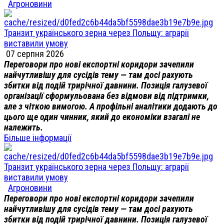
Агроновини
Транзит українського зерна через Польщу: аграрії
виставили умову
07 серпня 2026
Переговори про нові експортні коридори зачепили
найчутливішу для сусідів тему — там досі рахують
збитки від подій трирічної давнини. Позиція галузевої
організації сформульована без відмови від підтримки,
але з чіткою вимогою. А профільні аналітики додають до
цього ще один чинник, який до економіки взагалі не
належить.
Більше інформації
Транзит українського зерна через Польщу: аграрії
виставили умову
Агроновини
Переговори про нові експортні коридори зачепили
найчутливішу для сусідів тему — там досі рахують
збитки від подій трирічної давнини. Позиція галузевої