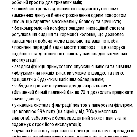
робочий простір для тривалих змін;
• повний контроль над машиною завдяки інтуїтивному
вимкненню двигуна й електроживлення одним поворотом
ключа, що гарантує максимальну безпеку та зручність;
• безкомпромісний комфорт завдяки інноваційній системі
регулювання сидіння та кермової колонки, що дозволяє
налаштувати робоче місце ідеально під ваші потреби;
• посилені передні й задні мости трактора — це запорука
надійності та довговічності навіть у найскладніших умовах
експлуатації;
• завдяки функції примусового опускання навіски та знімним
«яблуками» на нижніх тягах ви зможете швидко та легко
працювати з будь-яким навісним обладнанням;
• забудьте про часті зупинки для дозаправлення —
збільшений бічний паливний бак на 70 л дозволить працювати
значно довше;
• унікальна система фільтрації повітря з паперовим фільтром,
що вловлює 99% пилу (на відміну від 70% у масляних
аналогів), забезпечує безпрецедентний захист двигуна та
подовжує строк його експлуатації;
• сучасна багатофункціональна електронна панель приладів із