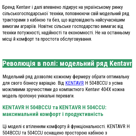
Бренд Kentavr і далі впевнено лідирує на українському ринку
сільськогосподарської техніки, поповнюючи свій модельний ряд
тракторами з кабіною та без, що відповідають найсучаснішим
вимогам аграріїв. Новітнє сільське господарство вимагає від
техніки потужності, надійності та економності. Не на останньому
місці й комфорт та простота обслуговування.
Революція в полі: модельний ряд Kentavr
Модельний ряд дозволяє кожному фермеру обрати оптимальну
для свого бізнесу варіацію. Від
KENTAVR
H 504BCCU з усіма
можливими зручностями до компактного Kentavr 404X кожна
модель пропонує унікальні переваги.
KENTAVR H 504BCCU та KENTAVR H 504CCU:
максимальний комфорт і продуктивність
Ці моделі є втіленням комфорту й функціональності. KENTAVR H
504BCCU та 504CCU оснащено просторою кабіною з