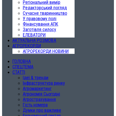
Регіональний вимір
Редакторський погляд
Сучасне тваринництво
У правовому полі
Фінансування АПК
Заготівля силосу
ЕЛЕВАТОРИ
АКТУАЛЬНА РОЗМОВА
АГРОРЕКОРДИ
АГРОРЕКОРДИ НОВИНИ
ГОЛОВНА
СПЕЦТЕМА
СТАТТІ
Ідеї & тренди
Інфраструктура ринку
Агромаркетинг
Агрономія Сьогодні
Агрострахування
Гість номера
Думки про важливе
Економічний гектар