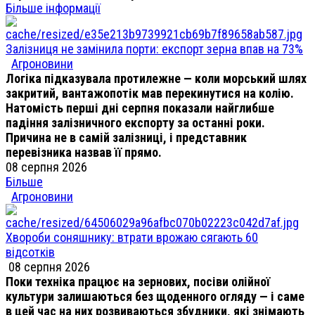
Більше інформації
Залізниця не замінила порти: експорт зерна впав на 73%
Агроновини
Логіка підказувала протилежне — коли морський шлях
закритий, вантажопотік мав перекинутися на колію.
Натомість перші дні серпня показали найглибше
падіння залізничного експорту за останні роки.
Причина не в самій залізниці, і представник
перевізника назвав її прямо.
08 серпня 2026
Більше
Агроновини
Хвороби соняшнику: втрати врожаю сягають 60
відсотків
08 серпня 2026
Поки техніка працює на зернових, посіви олійної
культури залишаються без щоденного огляду — і саме
в цей час на них розвиваються збудники, які знімають