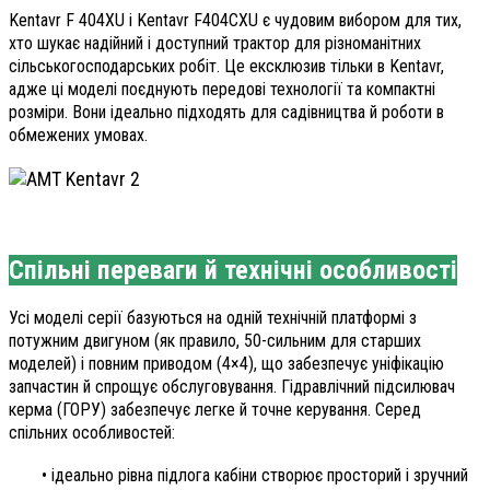
Kentavr F 404XU і Kentavr F404CXU є чудовим вибором для тих,
хто шукає надійний і доступний трактор для різноманітних
сільськогосподарських робіт. Це ексклюзив тільки в Kentavr,
адже ці моделі поєднують передові технології та компактні
розміри. Вони ідеально підходять для садівництва й роботи в
обмежених умовах.
Спільні переваги й технічні особливості
Усі моделі серії базуються на одній технічній платформі з
потужним двигуном (як правило, 50-сильним для старших
моделей) і повним приводом (4×4), що забезпечує уніфікацію
запчастин й спрощує обслуговування. Гідравлічний підсилювач
керма (ГОРУ) забезпечує легке й точне керування. Серед
спільних особливостей:
• ідеально рівна підлога кабіни створює просторий і зручний