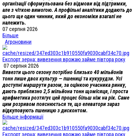
організації сформульована без відмови від підтримки,
але з чіткою вимогою. А профільні аналітики додають до
цього ще один чинник, який до економіки взагалі не
належить.
07 серпня 2026
Більше
Агроновини
Експорт зерна: вивезення врожаю займе півтора року
07 серпня 2026
Вивезти цього сезону потрібно близько 40 мільйонів
тонн лише двох культур — пшениці та кукурудзи. Усі
доступні маршрути разом, за оцінкою учасника ринку,
дають приблизно 2,5 мільйона тонн щомісяця, і проста
арифметика розтягує цей процес більш ніж на рік. Саме
цим розривом пояснюється те, що елеватори зараз
відкуповують пшеницю з дисконтом.
Більше інформації
Експорт зерна: вивезення врожаю займе півтора року