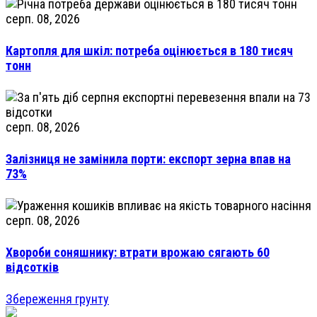
серп. 08, 2026
Картопля для шкіл: потреба оцінюється в 180 тисяч
тонн
серп. 08, 2026
Залізниця не замінила порти: експорт зерна впав на
73%
серп. 08, 2026
Хвороби соняшнику: втрати врожаю сягають 60
відсотків
Збереження грунту