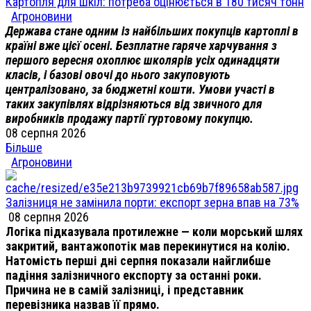
Картопля для шкіл: потреба оцінюється в 180 тисяч тонн
Агроновини
Держава стане одним із найбільших покупців картоплі в
країні вже цієї осені. Безплатне гаряче харчування з
першого вересня охоплює школярів усіх одинадцяти
класів, і базові овочі до нього закуповують
централізовано, за бюджетні кошти. Умови участі в
таких закупівлях відрізняються від звичного для
виробників продажу партії гуртовому покупцю.
08 серпня 2026
Більше
Агроновини
Залізниця не замінила порти: експорт зерна впав на 73%
08 серпня 2026
Логіка підказувала протилежне — коли морський шлях
закритий, вантажопотік мав перекинутися на колію.
Натомість перші дні серпня показали найглибше
падіння залізничного експорту за останні роки.
Причина не в самій залізниці, і представник
перевізника назвав її прямо.