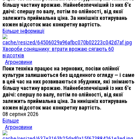
більшу частину врожаю. Найнебезпечніший із них б'є
двічі: спершу по валу, потім по олійності, від якої
залежить приймальна ціна. За нинішніх котирувань
кожен відсоток має конкретну вартість.
Більше інформації
Хвороби соняшнику: втрати врожаю сягають 60
відсотків
Агроновини
Поки техніка працює на зернових, посіви олійної
культури залишаються без щоденного огляду — і саме
в цей час на них розвиваються збудники, які знімають
більшу частину врожаю. Найнебезпечніший із них б'є
двічі: спершу по валу, потім по олійності, від якої
залежить приймальна ціна. За нинішніх котирувань
кожен відсоток має конкретну вартість.
08 серпня 2026
Більше
Агроновини