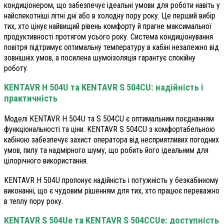
кондиціонером, що забезпечує ідеальні умови для роботи навіть у
найспекотніші літні дні або в холодну пору року. Це перший вибір
тих, хто цінує найвищий рівень комфорту й прагне максимальної
продуктивності протягом усього року. Система кондиціонування
повітря підтримує оптимальну температуру в кабіні незалежно від
зовнішніх умов, а посилена шумоізоляція гарантує спокійну
роботу.
KENTAVR H 504U та KENTAVR S 504CU: надійність і
практичність
Моделі KENTAVR H 504U та S 504CU є оптимальним поєднанням
функціональності та ціни. KENTAVR S 504CU з комфортабельною
кабіною забезпечує захист оператора від несприятливих погодних
умов, пилу та надмірного шуму, що робить його ідеальним для
цілорічного використання.
KENTAVR H 504U пропонує надійність і потужність у безкабінному
виконанні, що є чудовим рішенням для тих, хто працює переважно
в теплу пору року.
KENTAVR S 504Ue та KENTAVR S 504СCUе: доступність