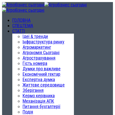
ГОЛОВНА
СПЕЦТЕМА
СТАТТІ
Ідеї & тренди
Інфраструктура ринку
Агромаркетинг
Агрономія Сьогодні
Агрострахування
Гість номера
Думки про важливе
Економічний гектар
Експертна думка
Життєве середовище
Зберігання
Кермо керівника
Механізація АПК
Питання бухгалтерії
Подія