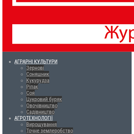
АГРАРНІ КУЛЬТУРИ
Зернові
Соняшник
Кукурудза
Ріпак
Соя
Цукровий буряк
Овочівництво
Садівництво
АГРОТЕХНОЛОГІЇ
Вирощування
Точне землеробство