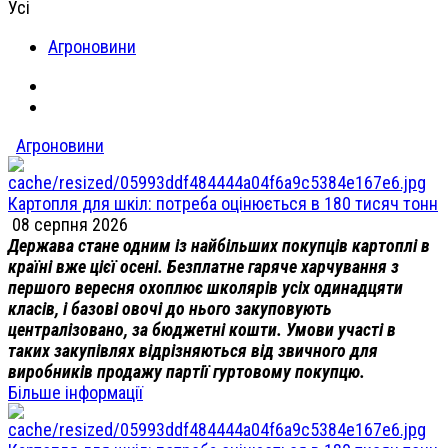
Усі
Агроновини
Агроновини
Картопля для шкіл: потреба оцінюється в 180 тисяч тонн
08 серпня 2026
Держава стане одним із найбільших покупців картоплі в
країні вже цієї осені. Безплатне гаряче харчування з
першого вересня охоплює школярів усіх одинадцяти
класів, і базові овочі до нього закуповують
централізовано, за бюджетні кошти. Умови участі в
таких закупівлях відрізняються від звичного для
виробників продажу партії гуртовому покупцю.
Більше інформації