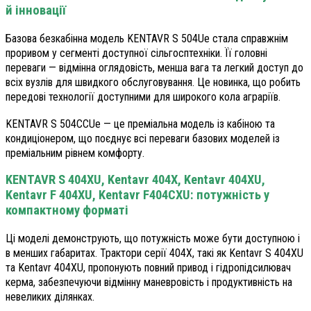
й інновації
Базова безкабінна модель KENTAVR S 504Ue стала справжнім
проривом у сегменті доступної сільгосптехніки. Її головні
переваги — відмінна оглядовість, менша вага та легкий доступ до
всіх вузлів для швидкого обслуговування. Це новинка, що робить
передові технології доступними для широкого кола аграріїв.
KENTAVR S 504СCUе — це преміальна модель із кабіною та
кондиціонером, що поєднує всі переваги базових моделей із
преміальним рівнем комфорту.
KENTAVR S 404XU, Kentavr 404X, Kentavr 404XU,
Kentavr F 404XU, Kentavr F404CXU: потужність у
компактному форматі
Ці моделі демонструють, що потужність може бути доступною і
в менших габаритах. Трактори серії 404X, такі як Kentavr S 404XU
та Kentavr 404XU, пропонують повний привод і гідропідсилювач
керма, забезпечуючи відмінну маневровість і продуктивність на
невеликих ділянках.