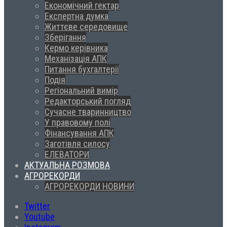
Економічний гектар
Експертна думка
Життєве середовище
Зберігання
Кермо керівника
Механізація АПК
Питання бухгалтерії
Подія
Регіональний вимір
Редакторський погляд
Сучасне тваринництво
У правовому полі
Фінансування АПК
Заготівля силосу
ЕЛЕВАТОРИ
АКТУАЛЬНА РОЗМОВА
АГРОРЕКОРДИ
АГРОРЕКОРДИ НОВИНИ
Twitter
Youtube