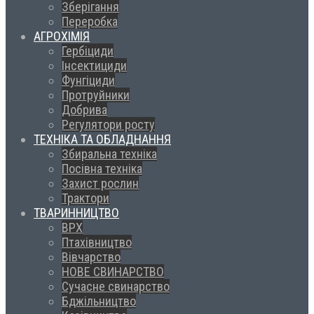
Зберігання
Переробка
АГРОХІМІЯ
Гербіциди
Інсектициди
Фунгіциди
Протруйники
Добрива
Регулятори росту
ТЕХНІКА ТА ОБЛАДНАННЯ
Збиральна техніка
Посівна техніка
Захист рослин
Трактори
ТВАРИННИЦТВО
ВРХ
Птахівництво
Вівчарство
НОВЕ СВИНАРСТВО
Сучасне свинарство
Бджільництво