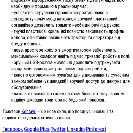
цифровим відображенням тиску оливи в двигуні надає всю
необхідну інформацію в реальному часі;
• усі важелі керування гідравлікою розташовано в
легкодоступному місці на крилі, а зручний пластиковий
органайзер дозволить тримати необхідні речі під рукою;
• гнучкі пластикові крила, які повністю закривають профіль
колеса, ефективно захищають трактор та оператора від
бруду й бризок;
• нове, просторе крісло з амортизатором забезпечить
максимальний комфорт навіть під час тривалої роботи в полі;
• зручний USB-роз’єм живлення дозволить підтримувати
заряд мобільних пристроїв прямо під час роботи;
• капот з ергономічним руків’ям для відкривання та сучасним
замком забезпечує швидкий і зручний доступ до двигуна для
обслуговування;
• важіль стоянкового гальма автомобільного типу гарантує
надійну фіксацію трактора на будь-якій поверхні.
Трактори
Kentavr
— це нова сила, що поєднує інновації та
надійність із демократичною ціною.
Facebook
Google Plus
Twitter
Linkedin
Pinterest