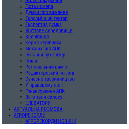
Агрострахування
Гість номера
Думки про важливе
Економічний гектар
Експертна думка
Життєве середовище
Зберігання
Кермо керівника
Механізація АПК
Питання бухгалтерії
Подія
Регіональний вимір
Редакторський погляд
Сучасне тваринництво
У правовому полі
Фінансування АПК
Заготівля силосу
ЕЛЕВАТОРИ
АКТУАЛЬНА РОЗМОВА
АГРОРЕКОРДИ
АГРОРЕКОРДИ НОВИНИ