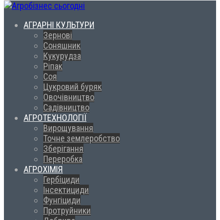
АГРАРНІ КУЛЬТУРИ
Зернові
Соняшник
Кукурудза
Ріпак
Соя
Цукровий буряк
Овочівництво
Садівництво
АГРОТЕХНОЛОГІЇ
Вирощування
Точне землеробство
Зберігання
Переробка
АГРОХІМІЯ
Гербіциди
Інсектициди
Фунгіциди
Протруйники