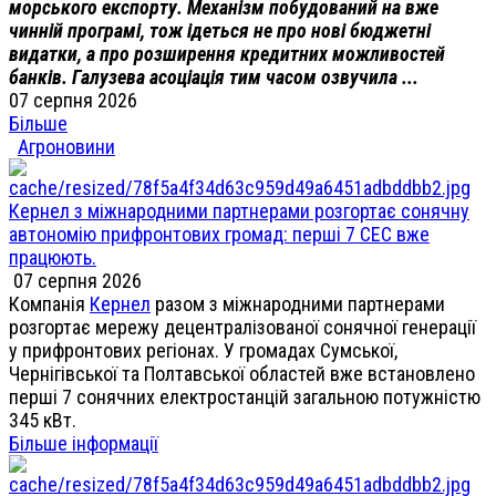
морського експорту. Механізм побудований на вже
чинній програмі, тож ідеться не про нові бюджетні
видатки, а про розширення кредитних можливостей
банків. Галузева асоціація тим часом озвучила ...
07 серпня 2026
Більше
Агроновини
Кернел з міжнародними партнерами розгортає сонячну
автономію прифронтових громад: перші 7 СЕС вже
працюють.
07 серпня 2026
Компанія
Кернел
разом з міжнародними партнерами
розгортає мережу децентралізованої сонячної генерації
у прифронтових регіонах. У громадах Сумської,
Чернігівської та Полтавської областей вже встановлено
перші 7 сонячних електростанцій загальною потужністю
345 кВт.
Більше інформації