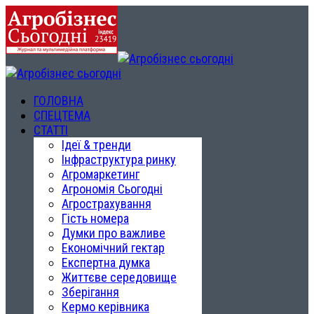
ГОЛОВНА
СПЕЦТЕМА
СТАТТІ
Ідеї & тренди
Інфраструктура ринку
Агромаркетинг
Агрономія Сьогодні
Агрострахування
Гість номера
Думки про важливе
Економічний гектар
Експертна думка
Життєве середовище
Зберігання
Кермо керівника