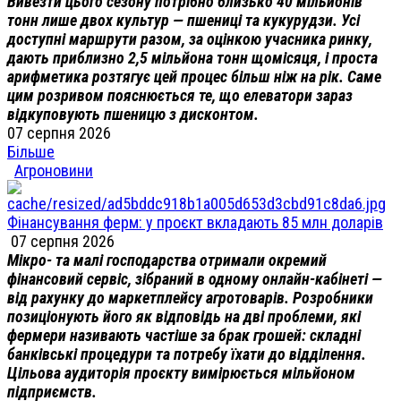
Вивезти цього сезону потрібно близько 40 мільйонів
тонн лише двох культур — пшениці та кукурудзи. Усі
доступні маршрути разом, за оцінкою учасника ринку,
дають приблизно 2,5 мільйона тонн щомісяця, і проста
арифметика розтягує цей процес більш ніж на рік. Саме
цим розривом пояснюється те, що елеватори зараз
відкуповують пшеницю з дисконтом.
07 серпня 2026
Більше
Агроновини
Фінансування ферм: у проєкт вкладають 85 млн доларів
07 серпня 2026
Мікро- та малі господарства отримали окремий
фінансовий сервіс, зібраний в одному онлайн-кабінеті —
від рахунку до маркетплейсу агротоварів. Розробники
позиціонують його як відповідь на дві проблеми, які
фермери називають частіше за брак грошей: складні
банківські процедури та потребу їхати до відділення.
Цільова аудиторія проєкту вимірюється мільйоном
підприємств.