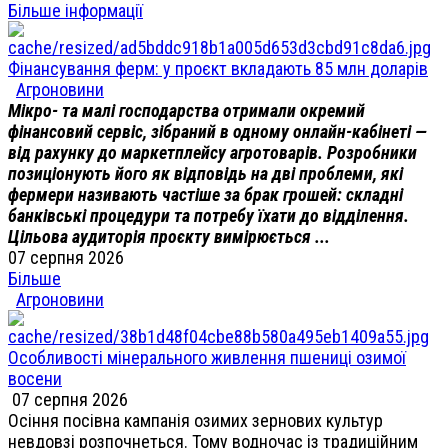
Більше інформації
Фінансування ферм: у проєкт вкладають 85 млн доларів
Агроновини
Мікро- та малі господарства отримали окремий
фінансовий сервіс, зібраний в одному онлайн-кабінеті —
від рахунку до маркетплейсу агротоварів. Розробники
позиціонують його як відповідь на дві проблеми, які
фермери називають частіше за брак грошей: складні
банківські процедури та потребу їхати до відділення.
Цільова аудиторія проєкту вимірюється ...
07 серпня 2026
Більше
Агроновини
Особливості мінерального живлення пшениці озимої
восени
07 серпня 2026
Осіння посівна кампанія озимих зернових культур
невдовзі розпочнеться. Тому водночас із традиційним