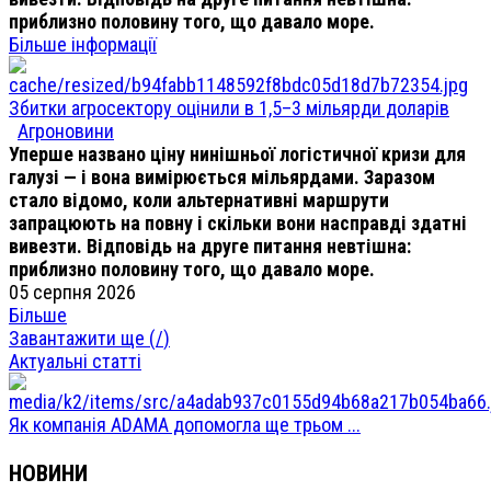
приблизно половину того, що давало море.
Більше інформації
Збитки агросектору оцінили в 1,5–3 мільярди доларів
Агроновини
Уперше названо ціну нинішньої логістичної кризи для
галузі — і вона вимірюється мільярдами. Заразом
стало відомо, коли альтернативні маршрути
запрацюють на повну і скільки вони насправді здатні
вивезти. Відповідь на друге питання невтішна:
приблизно половину того, що давало море.
05 серпня 2026
Більше
Завантажити ще (
/
)
Актуальні статті
Як компанія ADAMA допомогла ще трьом ...
НОВИНИ