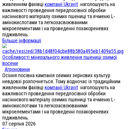
живленням фахівці
компанії Ukravit
наголошують на
важливості проведення передпосівної обробки
насіннєвого матеріалу озимих пшениці та ячменю L-
амінокислотами та легкозасвоюваними
мікроелементами і на проведенні позакореневих
підживлень.
Більше інформації
Особливості мінерального живлення пшениці озимої
восени
Агроновини
Осіння посівна кампанія озимих зернових культур
невдовзі розпочнеться. Тому водночас із традиційним
живленням фахівці
компанії Ukravit
наголошують на
важливості проведення передпосівної обробки
насіннєвого матеріалу озимих пшениці та ячменю L-
амінокислотами та легкозасвоюваними
мікроелементами і на проведенні позакореневих
підживлень.
07 серпня 2026