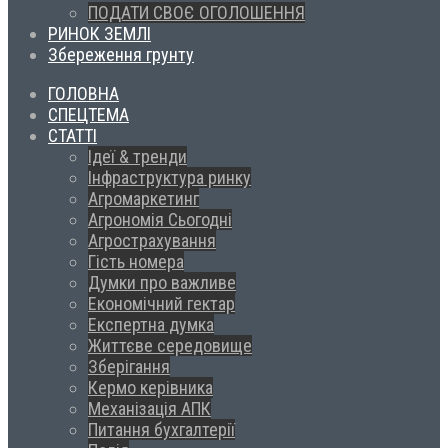
ПОДАТИ СВОЄ ОГОЛОШЕННЯ
РИНОК ЗЕМЛІ
Збереження грунту
ГОЛОВНА
СПЕЦТЕМА
СТАТТІ
Ідеї & тренди
Інфраструктура ринку
Агромаркетинг
Агрономія Сьогодні
Агрострахування
Гість номера
Думки про важливе
Економічний гектар
Експертна думка
Життєве середовище
Зберігання
Кермо керівника
Механізація АПК
Питання бухгалтерії