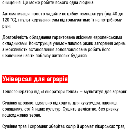
очищення. Це може робити всього одна людина.
Автоматизація: просто задайте потрібну температуру (від 40 до
120 °С), і пульт керування сам підтримуватиме її на потрібному
рівні.
Довговічність обладнання гарантована якісними європейськими
складниками. Конструкція унеможливлює ризик загоряння зерна,
а можливість встановлення золовловлювача робить його
безпечним навіть поблизу житлових будинків.
Універсал для аграрія
Теплогенератор від «Генератори тепла» — мультитул для
аграрія:
Сушіння врожаю: ідеально підходить для кукурудзи, пшениці,
соняшнику, сої й інших культур. Сушить делікатно, без ризику
пошкодження зерна.
Сушіння трав і сировини: зберігає колір й аромат лікарських трав,