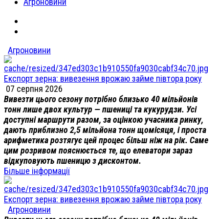
Агроновини
Агроновини
Експорт зерна: вивезення врожаю займе півтора року
07 серпня 2026
Вивезти цього сезону потрібно близько 40 мільйонів
тонн лише двох культур — пшениці та кукурудзи. Усі
доступні маршрути разом, за оцінкою учасника ринку,
дають приблизно 2,5 мільйона тонн щомісяця, і проста
арифметика розтягує цей процес більш ніж на рік. Саме
цим розривом пояснюється те, що елеватори зараз
відкуповують пшеницю з дисконтом.
Більше інформації
Експорт зерна: вивезення врожаю займе півтора року
Агроновини