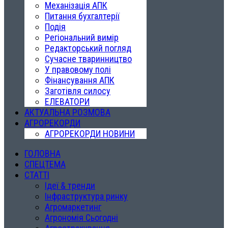
Механізація АПК
Питання бухгалтерії
Подія
Регіональний вимір
Редакторський погляд
Сучасне тваринництво
У правовому полі
Фінансування АПК
Заготівля силосу
ЕЛЕВАТОРИ
АКТУАЛЬНА РОЗМОВА
АГРОРЕКОРДИ
АГРОРЕКОРДИ НОВИНИ
ГОЛОВНА
СПЕЦТЕМА
СТАТТІ
Ідеї & тренди
Інфраструктура ринку
Агромаркетинг
Агрономія Сьогодні