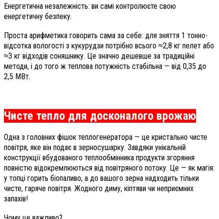
Енергетична незалежність: ви самі контролюєте свою
енергетичну безпеку.
Проста арифметика говорить сама за себе: для зняття 1 тонно-
відсотка вологості з кукурудзи потрібно всього ≈2,8 кг пелет або
≈3 кг відходів соняшнику. Це значно дешевше за традиційні
методи, і до того ж теплова потужність стабільна — від 0,35 до
2,5 МВт.
Чисте тепло для досконалого врожаю
Одна з головних фішок теплогенератора — це кристально чисте
повітря, яке він подає в зерносушарку. Завдяки унікальній
конструкції вбудованого теплообмінника продукти згоряння
повністю відокремлюються від повітряного потоку. Це — як магія:
у топці горить біопаливо, а до вашого зерна надходить тільки
чисте, гаряче повітря. Жодного диму, кіптяви чи неприємних
запахів!
Чому це важливо?