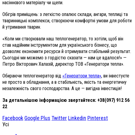
насіннєвого матеріалу чи щепи.
Обігрів приміщень: з легкістю опалює склади, ангари, теплиці та
тваринницькі комплекси, створюючи комфортні умови для роботи
й утримання тварин.
«Коли ми створювали наш теплогенератор, то хотіли, щоб він
став надійним інструментом для українського бізнесу, що
дозволяє економити ресурси й отримувати стабільний результат.
Сьогодні ми можемо з гордістю сказати — нам це вдалося!» —
Петро Вікторович Халазій, директор ТОВ «Генератори тепла».
Обираючи теплогенератор від
«Генератори тепла»
, ви інвестуєте
не просто в обладнання, а в стабільність, якість та енергетичну
незалежність свого господарства. А це — вигідна інвестиція!
За детальнішою інформацією звертайтеся: +38(097) 912 56
22
Facebook
Google Plus
Twitter
Linkedin
Pinterest
Усі