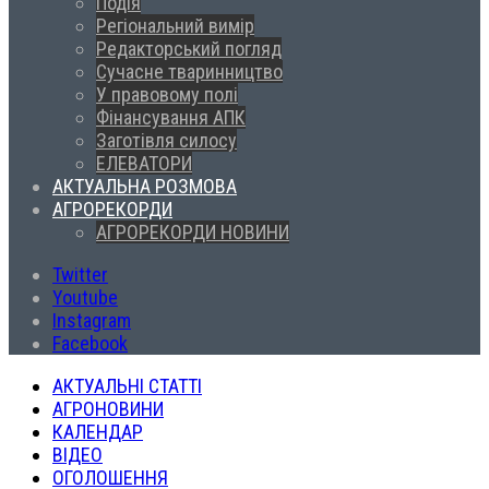
Подія
Регіональний вимір
Редакторський погляд
Сучасне тваринництво
У правовому полі
Фінансування АПК
Заготівля силосу
ЕЛЕВАТОРИ
АКТУАЛЬНА РОЗМОВА
АГРОРЕКОРДИ
АГРОРЕКОРДИ НОВИНИ
Twitter
Youtube
Instagram
Facebook
АКТУАЛЬНІ СТАТТІ
АГРОНОВИНИ
КАЛЕНДАР
ВІДЕО
ОГОЛОШЕННЯ