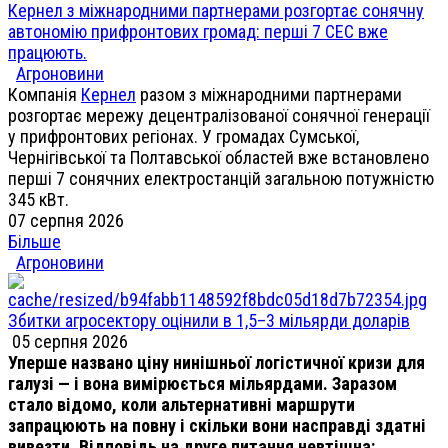
Кернел з міжнародними партнерами розгортає сонячну
автономію прифронтових громад: перші 7 СЕС вже
працюють.
Агроновини
Компанія
Кернел
разом з міжнародними партнерами
розгортає мережу децентралізованої сонячної генерації
у прифронтових регіонах. У громадах Сумської,
Чернігівської та Полтавської областей вже встановлено
перші 7 сонячних електростанцій загальною потужністю
345 кВт.
07 серпня 2026
Більше
Агроновини
Збитки агросектору оцінили в 1,5–3 мільярди доларів
05 серпня 2026
Уперше названо ціну нинішньої логістичної кризи для
галузі — і вона вимірюється мільярдами. Заразом
стало відомо, коли альтернативні маршрути
запрацюють на повну і скільки вони насправді здатні
вивезти. Відповідь на друге питання невтішна: