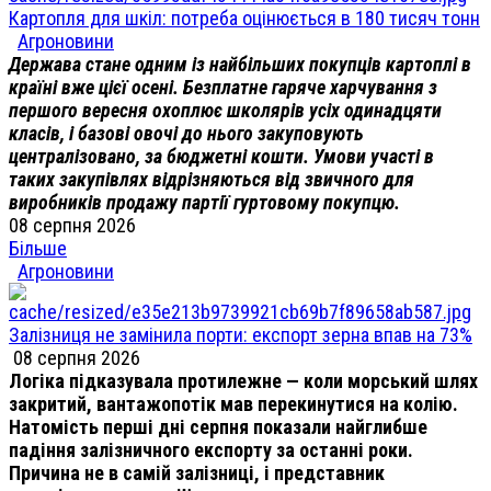
Картопля для шкіл: потреба оцінюється в 180 тисяч тонн
Агроновини
Держава стане одним із найбільших покупців картоплі в
країні вже цієї осені. Безплатне гаряче харчування з
першого вересня охоплює школярів усіх одинадцяти
класів, і базові овочі до нього закуповують
централізовано, за бюджетні кошти. Умови участі в
таких закупівлях відрізняються від звичного для
виробників продажу партії гуртовому покупцю.
08 серпня 2026
Більше
Агроновини
Залізниця не замінила порти: експорт зерна впав на 73%
08 серпня 2026
Логіка підказувала протилежне — коли морський шлях
закритий, вантажопотік мав перекинутися на колію.
Натомість перші дні серпня показали найглибше
падіння залізничного експорту за останні роки.
Причина не в самій залізниці, і представник