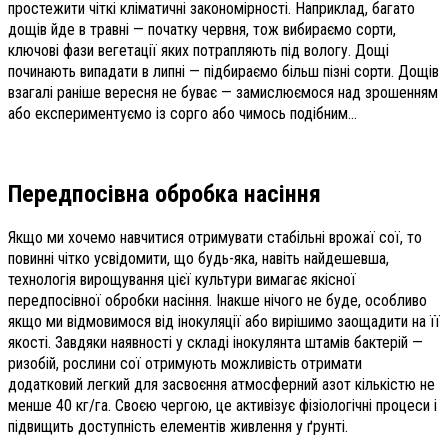
простежити чіткі кліматичні закономірності. Наприклад, багато
дощів йде в травні — початку червня, тож вибираємо сорти,
ключові фази вегетації яких потрапляють під вологу. Дощі
починають випадати в липні — підбираємо більш пізні сорти. Дощів
взагалі раніше вересня не буває — замислюємося над зрошенням
або експериментуємо із сорго або чимось подібним...
Передпосівна обробка насіння
Якщо ми хочемо навчитися отримувати стабільні врожаї сої, то
повинні чітко усвідомити, що будь-яка, навіть найдешевша,
технологія вирощування цієї культури вимагає якісної
передпосівної обробки насіння. Інакше нічого не буде, особливо
якщо ми відмовимося від інокуляції або вирішимо заощадити на її
якості. Завдяки наявності у складі інокулянта штамів бактерій —
ризобій, рослини сої отримують можливість отримати
додатковий легкий для засвоєння атмосферний азот кількістю не
менше 40 кг/га. Своєю чергою, це активізує фізіологічні процеси і
підвищить доступність елементів живлення у ґрунті.