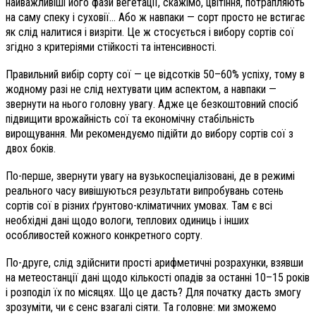
найважливіші його фази вегетації, скажімо, цвітіння, потрапляють
на саму спеку і суховії... Або ж навпаки — сорт просто не встигає
як слід налитися і визріти. Це ж стосується і вибору сортів сої
згідно з критеріями стійкості та інтенсивності.
Правильний вибір сорту сої — це відсотків 50–60% успіху, тому в
жодному разі не слід нехтувати цим аспектом, а навпаки —
звернути на нього головну увагу. Адже це безкоштовний спосіб
підвищити врожайність сої та економічну стабільність
вирощування. Ми рекомендуємо підійти до вибору сортів сої з
двох боків.
По-перше, звернути увагу на вузькоспеціалізовані, де в режимі
реального часу вивішуються результати випробувань сотень
сортів сої в різних ґрунтово-кліматичних умовах. Там є всі
необхідні дані щодо вологи, теплових одиниць і інших
особливостей кожного конкретного сорту.
По-друге, слід здійснити прості арифметичні розрахунки, взявши
на метеостанції дані щодо кількості опадів за останні 10–15 років
і розподіл їх по місяцях. Що це дасть? Для початку дасть змогу
зрозуміти, чи є сенс взагалі сіяти. Та головне: ми зможемо