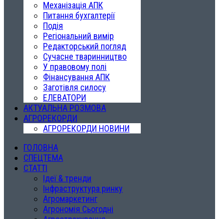
Механізація АПК
Питання бухгалтерії
Подія
Регіональний вимір
Редакторський погляд
Сучасне тваринництво
У правовому полі
Фінансування АПК
Заготівля силосу
ЕЛЕВАТОРИ
АКТУАЛЬНА РОЗМОВА
АГРОРЕКОРДИ
АГРОРЕКОРДИ НОВИНИ
ГОЛОВНА
СПЕЦТЕМА
СТАТТІ
Ідеї & тренди
Інфраструктура ринку
Агромаркетинг
Агрономія Сьогодні