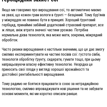
Якщо ми говоримо про вирощування сої, то автоматично маємо
на увазі, що кожен грам вологи в ґрунті — безцінний. Тому бур’янів
у міжряддях не повинно бути в принципі. Хороший ґрунтовий
гербіцид, принаймні забійний додатковий страховий препарат, все
ж ліпше, аніж втрата значної частини урожаю. Потрібна
нормальна дієва технологія, яка може мати, зокрема, міжрядний
обробіток.
Часто ризики вирощування є настільки значними, що це дає змогу
сміливо експериментувати на частині посівів сої: густота сівби,
технологія обробітку ґрунту, сидерати, гумати тощо, при цьому
напрацьовуючи власну ефективну технологію. Незрідка це
приносить свої плоди у вигляді хорошої врожайності та
достойної рентабельності вирощування.
Тому радимо не боятися працювати із соєю за нетрадиційною
технологією, сміливо впроваджувати нові рішення та не забувати
основні моменти, які ми коротко описали раніше.