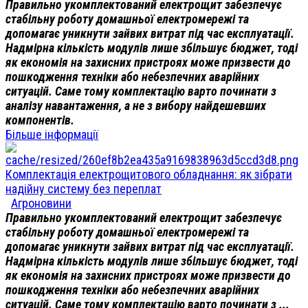
Правильно укомплектований електрощит забезпечує
стабільну роботу домашньої електромережі та
допомагає уникнути зайвих витрат під час експлуатації.
Надмірна кількість модулів лише збільшує бюджет, тоді
як економія на захисних пристроях може призвести до
пошкодження техніки або небезпечних аварійних
ситуацій. Саме тому комплектацію варто починати з
аналізу навантаження, а не з вибору найдешевших
компонентів.
Більше інформації
Комплектація електрощитового обладнання: як зібрати
надійну систему без переплат
Агроновини
Правильно укомплектований електрощит забезпечує
стабільну роботу домашньої електромережі та
допомагає уникнути зайвих витрат під час експлуатації.
Надмірна кількість модулів лише збільшує бюджет, тоді
як економія на захисних пристроях може призвести до
пошкодження техніки або небезпечних аварійних
ситуацій. Саме тому комплектацію варто починати з ...