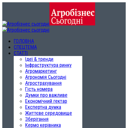
ГОЛОВНА
СПЕЦТЕМА
СТАТТІ
Ідеї & тренди
Інфраструктура ринку
Агромаркетинг
Агрономія Сьогодні
Агрострахування
Гість номера
Думки про важливе
Економічний гектар
Експертна думка
Життєве середовище
Зберігання
Кермо керівника