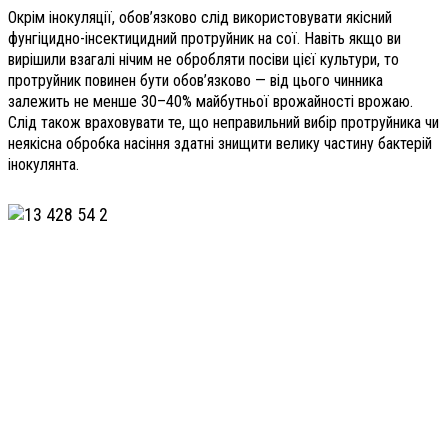
Окрім інокуляції, обов’яз­ково слід використовувати якісний
фунгіцидно-інсектицидний протруйник на сої. Навіть якщо ви
вирішили взагалі нічим не обробляти посіви цієї культури, то
протруйник повинен бути обов’язково — від цього чинника
залежить не менше 30–40% майбутньої врожайності врожаю.
Слід також враховувати те, що неправильний вибір протруйника чи
неякісна обробка насіння здатні знищити велику частину бактерій
інокулянта.