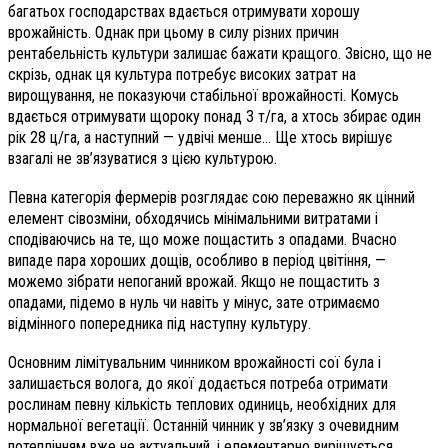
багатьох господарствах вдається отримувати хорошу
врожайність. Однак при цьому в силу різних причин
рентабельність культури залишає бажати кращого. Звісно, що не
скрізь, однак ця культура потребує високих затрат на
вирощування, не показуючи стабільної врожайності. Комусь
вдається отримувати щороку понад 3 т/га, а хтось збирає один
рік 28 ц/га, а наступний — удвічі менше... Ще хтось вирішує
взагалі не зв’язуватися з цією культурою.
Певна категорія фермерів розглядає сою переважно як цінний
елемент сівозміни, обходячись мінімальними витратами і
сподіваючись на те, що може пощастить з опадами. Вчасно
випаде пара хороших дощів, особливо в період цвітіння, —
можемо зібрати непоганий врожай. Якщо не пощастить з
опадами, підемо в нуль чи навіть у мінус, зате отримаємо
відмінного попередника під наступну культуру.
Основним лімітувальним чинником врожайності сої була і
залишається волога, до якої додається потреба отримати
рослинам певну кількість теплових одиниць, необхідних для
нормальної вегетації. Останній чинник у зв’язку з очевидним
потеплінням вже не актуальний, і елементарно вирішується