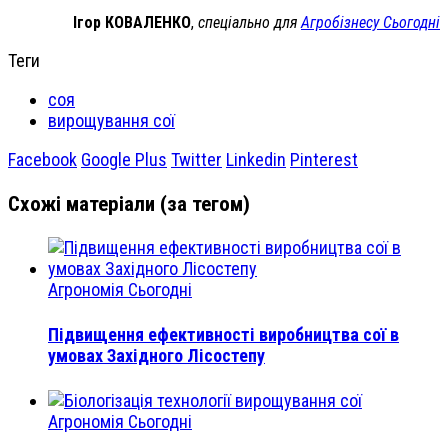
Ігор КОВАЛЕНКО
,
спеціально для
Агробізнесу Сьогодні
Теги
соя
вирощування сої
Facebook
Google Plus
Twitter
Linkedin
Pinterest
Схожі матеріали (за тегом)
Агрономія Сьогодні
Підвищення ефективності виробництва сої в
умовах Західного Лісостепу
Агрономія Сьогодні