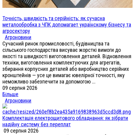
Точність, швидкість та серійність: як сучасна
металообробка з ЧПК допомагает українскому бізнесу та
агросектору
Агроновини
Сучасний ринок промисловості, будівництва та
сільського господарства висуває жорсткі вимоги до
якості та швидкості виготовлення деталей. Відновлення
техніки, виготовлення комплектуючих для агрегатів,
збирання корпусних деталей або виробництво серійних
кронштейнів — усе це вимагає ювелірної точності, яку
неможливо забезпечити за допомогою ...
09 серпня 2026
Більше
Агроновини
Комплектація електрощитового обладнання: як зібрати
надійну систему без переплат
09 серпня 2026