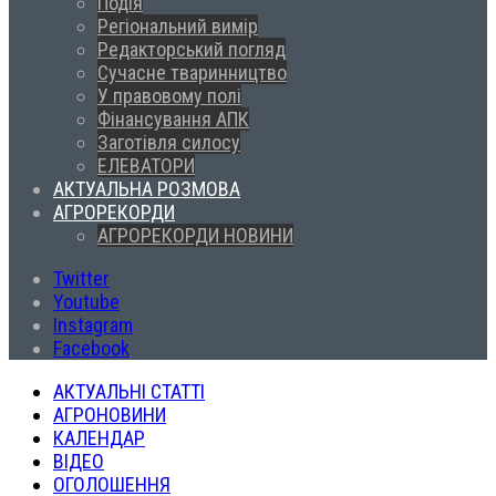
Подія
Регіональний вимір
Редакторський погляд
Сучасне тваринництво
У правовому полі
Фінансування АПК
Заготівля силосу
ЕЛЕВАТОРИ
АКТУАЛЬНА РОЗМОВА
АГРОРЕКОРДИ
АГРОРЕКОРДИ НОВИНИ
Twitter
Youtube
Instagram
Facebook
АКТУАЛЬНІ СТАТТІ
АГРОНОВИНИ
КАЛЕНДАР
ВІДЕО
ОГОЛОШЕННЯ