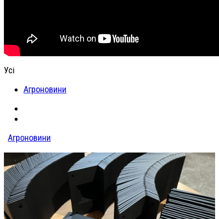
Усі
Агроновини
Агроновини