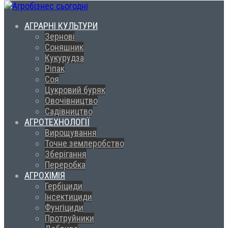
АГРАРНІ КУЛЬТУРИ
Зернові
Соняшник
Кукурудза
Ріпак
Соя
Цукровий буряк
Овочівництво
Садівництво
АГРОТЕХНОЛОГІЇ
Вирощування
Точне землеробство
Зберігання
Переробка
АГРОХІМІЯ
Гербіциди
Інсектициди
Фунгіциди
Протруйники