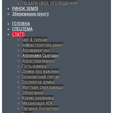
ПОДАТИ СВОЄ ОГОЛОШЕННЯ
РИНОК ЗЕМЛІ
Збереження грунту
ГОЛОВНА
СПЕЦТЕМА
СТАТТІ
Ідеї & тренди
Інфраструктура ринку
Агромаркетинг
Агрономія Сьогодні
Агрострахування
Гість номера
Думки про важливе
Економічний гектар
Експертна думка
Життєве середовище
Зберігання
Кермо керівника
Механізація АПК
Питання бухгалтерії