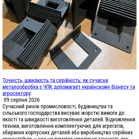
Точність, швидкість та серійність: як сучасна
металообробка з ЧПК допомагает українскому бізнесу та
агросектору
09 серпня 2026
Сучасний ринок промисловості, будівництва та
сільського господарства висуває жорсткі вимоги до
якості та швидкості виготовлення деталей. Відновлення
техніки, виготовлення комплектуючих для агрегатів,
збирання корпусних деталей або виробництво серійних
кронштейнів — усе це вимагає ювелірної точності, яку