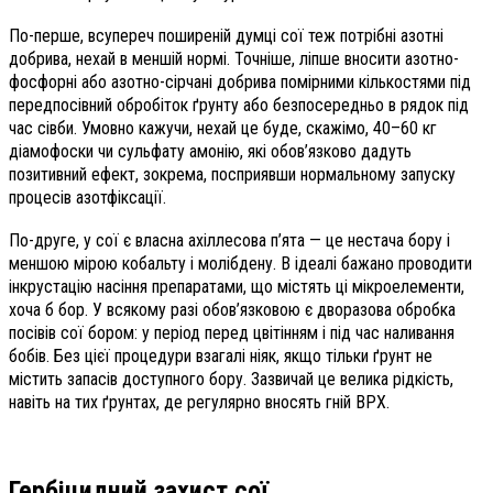
По-перше, всупереч поширеній думці сої теж потрібні азотні
добрива, нехай в меншій нормі. Точніше, ліпше вносити азотно-
фосфорні або азотно-сірчані добрива помірними кількостями під
передпосівний обробіток ґрунту або безпосередньо в рядок під
час сівби. Умовно кажучи, нехай це буде, скажімо, 40–60 кг
діамофоски чи сульфату амонію, які обов’язково дадуть
позитивний ефект, зокрема, посприявши нормальному запуску
процесів азотфіксації.
По-друге, у сої є власна ахіллесова п’ята — це нестача бору і
меншою мірою кобальту і молібдену. В ідеалі бажано проводити
інкрустацію насіння препаратами, що містять ці мікроелементи,
хоча б бор. У всякому разі обов’язковою є дворазова обробка
посівів сої бором: у період перед цвітінням і під час наливання
бобів. Без цієї процедури взагалі ніяк, якщо тільки ґрунт не
містить запасів доступного бору. Зазвичай це велика рідкість,
навіть на тих ґрунтах, де регулярно вносять гній ВРХ.
Гербіцидний захист сої