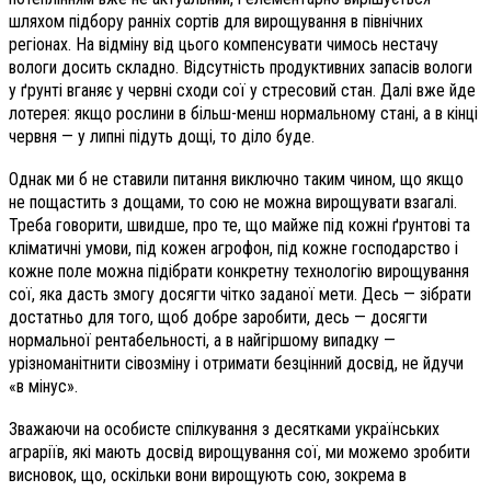
шляхом підбору ранніх сортів для вирощування в північних
регіонах. На відміну від цього компенсувати чимось нестачу
вологи досить складно. Відсутність продуктивних запасів вологи
у ґрунті вганяє у червні сходи сої у стресовий стан. Далі вже йде
лотерея: якщо рослини в більш-менш нормальному стані, а в кінці
червня — у липні підуть дощі, то діло буде.
Однак ми б не ставили питання виключно таким чином, що якщо
не пощастить з дощами, то сою не можна вирощувати взагалі.
Треба говорити, швидше, про те, що майже під кожні ґрунтові та
кліматичні умови, під кожен агрофон, під кожне господарство і
кожне поле можна підібрати конкретну технологію вирощування
сої, яка дасть змогу досягти чітко заданої мети. Десь — зібрати
достатньо для того, щоб добре заробити, десь — досягти
нормальної рентабельності, а в найгіршому випадку —
урізноманітнити сівозміну і отримати безцінний досвід, не йдучи
«в мінус».
Зважаючи на особисте спілкування з десятками українських
аграріїв, які мають досвід вирощування сої, ми можемо зробити
висновок, що, оскільки вони вирощують сою, зокрема в