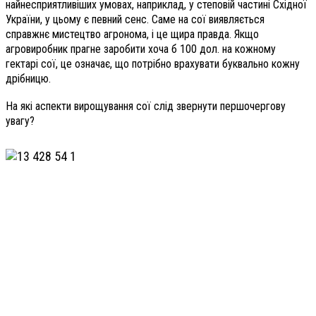
найнесприятливіших умовах, наприклад, у степовій частині Східної
України, у цьому є певний сенс. Саме на сої виявляється
справжнє мистецтво агронома, і це щира правда. Якщо
агровиробник прагне заробити хоча б 100 дол. на кожному
гектарі сої, це означає, що потрібно врахувати буквально кожну
дрібницю.
На які аспекти вирощування сої слід звернути першочергову
увагу?