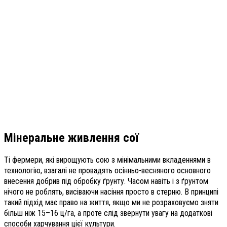
Мінеральне живлення сої
Ті фермери, які вирощують сою з мінімальними вкладеннями в
технологію, взагалі не провадять осінньо-весняного основного
внесення добрив під обробку ґрунту. Часом навіть і з ґрунтом
нічого не роблять, висіваючи насіння просто в стерню. В принципі
такий підхід має право на життя, якщо ми не розраховуємо зняти
більш ніж 15–16 ц/га, а проте слід звернути увагу на додаткові
способи харчування цієї культури.