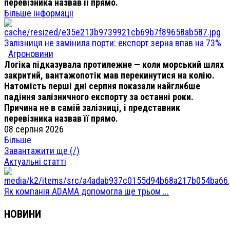
перевізника назвав її прямо.
Більше інформації
Залізниця не замінила порти: експорт зерна впав на 73%
Агроновини
Логіка підказувала протилежне — коли морський шлях
закритий, вантажопотік мав перекинутися на колію.
Натомість перші дні серпня показали найглибше
падіння залізничного експорту за останні роки.
Причина не в самій залізниці, і представник
перевізника назвав її прямо.
08 серпня 2026
Більше
Завантажити ще (
/
)
Актуальні статті
Як компанія ADAMA допомогла ще трьом ...
НОВИНИ