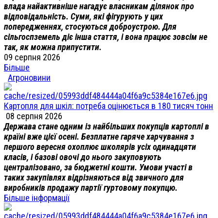
влада найактивніше нагадує власникам ділянок про
відповідальність. Суми, які фігурують у цих
попередженнях, стосуються доброустрою. Для
сільгоспземель діє інша стаття, і вона працює зовсім не
так, як можна припустити.
09 серпня 2026
Більше
Агроновини
Картопля для шкіл: потреба оцінюється в 180 тисяч тонн
08 серпня 2026
Держава стане одним із найбільших покупців картоплі в
країні вже цієї осені. Безплатне гаряче харчування з
першого вересня охоплює школярів усіх одинадцяти
класів, і базові овочі до нього закуповують
централізовано, за бюджетні кошти. Умови участі в
таких закупівлях відрізняються від звичного для
виробників продажу партії гуртовому покупцю.
Більше інформації