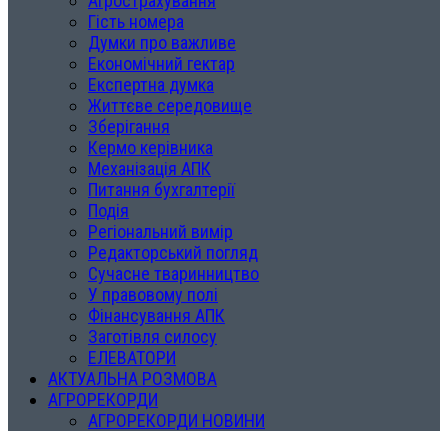
Агрострахування
Гість номера
Думки про важливе
Економічний гектар
Експертна думка
Життєве середовище
Зберігання
Кермо керівника
Механізація АПК
Питання бухгалтерії
Подія
Регіональний вимір
Редакторський погляд
Сучасне тваринництво
У правовому полі
Фінансування АПК
Заготівля силосу
ЕЛЕВАТОРИ
АКТУАЛЬНА РОЗМОВА
АГРОРЕКОРДИ
АГРОРЕКОРДИ НОВИНИ