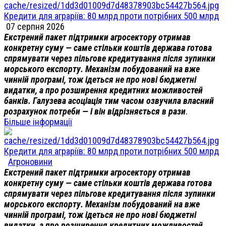
Кредити для аграріїв: 80 млрд проти потрібних 500 млрд
07 серпня 2026
Екстрений пакет підтримки агросектору отримав
конкретну суму — саме стільки коштів держава готова
спрямувати через пільгове кредитування після зупинки
морського експорту. Механізм побудований на вже
чинній програмі, тож ідеться не про нові бюджетні
видатки, а про розширення кредитних можливостей
банків. Галузева асоціація тим часом озвучила власний
розрахунок потреби — і він відрізняється в рази
.
Більше інформації
Кредити для аграріїв: 80 млрд проти потрібних 500 млрд
Агроновини
Екстрений пакет підтримки агросектору отримав
конкретну суму — саме стільки коштів держава готова
спрямувати через пільгове кредитування після зупинки
морського експорту. Механізм побудований на вже
чинній програмі, тож ідеться не про нові бюджетні
видатки, а про розширення кредитних можливостей