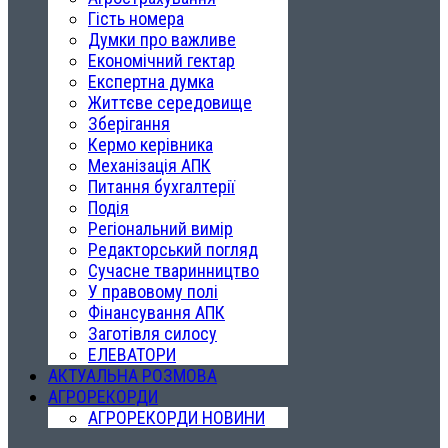
Гість номера
Думки про важливе
Економічний гектар
Експертна думка
Життєве середовище
Зберігання
Кермо керівника
Механізація АПК
Питання бухгалтерії
Подія
Регіональний вимір
Редакторський погляд
Сучасне тваринництво
У правовому полі
Фінансування АПК
Заготівля силосу
ЕЛЕВАТОРИ
АКТУАЛЬНА РОЗМОВА
АГРОРЕКОРДИ
АГРОРЕКОРДИ НОВИНИ