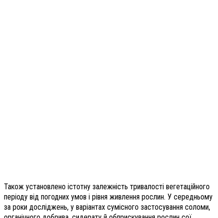
Також установлено істотну залежність тривалості вегетаційного
періоду від погодних умов і рівня живлення рослин. У середньому
за роки досліджень, у варіантах сумісного застосування соломи,
органічного добрива, сидерату й обприскування рослин сої