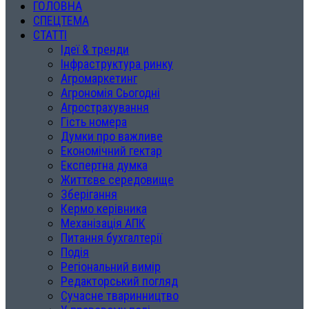
ГОЛОВНА
СПЕЦТЕМА
СТАТТІ
Ідеї & тренди
Інфраструктура ринку
Агромаркетинг
Агрономія Сьогодні
Агрострахування
Гість номера
Думки про важливе
Економічний гектар
Експертна думка
Життєве середовище
Зберігання
Кермо керівника
Механізація АПК
Питання бухгалтерії
Подія
Регіональний вимір
Редакторський погляд
Сучасне тваринництво