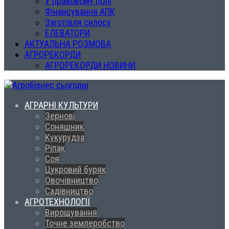
У правовому полі
Фінансування АПК
Заготівля силосу
ЕЛЕВАТОРИ
АКТУАЛЬНА РОЗМОВА
АГРОРЕКОРДИ
АГРОРЕКОРДИ НОВИНИ
АГРАРНІ КУЛЬТУРИ
Зернові
Соняшник
Кукурудза
Ріпак
Соя
Цукровий буряк
Овочівництво
Садівництво
АГРОТЕХНОЛОГІЇ
Вирощування
Точне землеробство