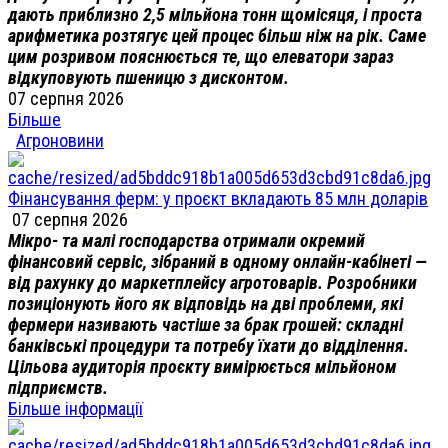
дають приблизно 2,5 мільйона тонн щомісяця, і проста
арифметика розтягує цей процес більш ніж на рік. Саме
цим розривом пояснюється те, що елеватори зараз
відкуповують пшеницю з дисконтом.
07 серпня 2026
Більше
Агроновини
Фінансування ферм: у проєкт вкладають 85 млн доларів
07 серпня 2026
Мікро- та малі господарства отримали окремий
фінансовий сервіс, зібраний в одному онлайн-кабінеті —
від рахунку до маркетплейсу агротоварів. Розробники
позиціонують його як відповідь на дві проблеми, які
фермери називають частіше за брак грошей: складні
банківські процедури та потребу їхати до відділення.
Цільова аудиторія проєкту вимірюється мільйоном
підприємств.
Більше інформації