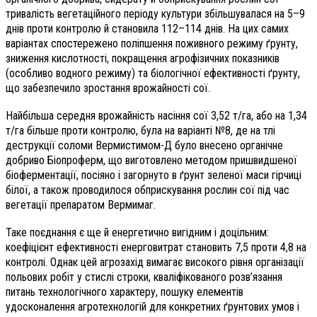
тривалість вегетаційного періоду культури збільшувалася на 5–9
днів проти контролю й становила 112–114 днів. На цих самих
варіантах спостережено поліпшення поживного режиму ґрунту,
зниження кислотності, покращення агрофізичних показників
(особливо водного режиму) та біологічної ефективності ґрунту,
що забезпечило зростання врожайності сої.
Найбільша середня врожайність насіння сої 3,52 т/га, або на 1,34
т/га більше проти контролю, була на варіанті №8, де на тлі
деструкції соломи Вермистимом-Д було внесено органічне
добриво Біопроферм, що виготовлено методом пришвидшеної
біоферментації, посіяно і загорнуто в ґрунт зеленої маси гірчиці
білої, а також проводилося обприскування рослин сої під час
вегетації препаратом Вермимаг.
Таке поєднання є ще й енергетично вигідним і доцільним:
коефіцієнт ефективності енерговитрат становить 7,5 проти 4,8 на
контролі. Однак цей агрозахід вимагає високого рівня організації
польових робіт у стислі строки, кваліфікованого розв’язання
питань технологічного характеру, пошуку елементів
удосконалення агротехнологій для конкретних ґрунтових умов і