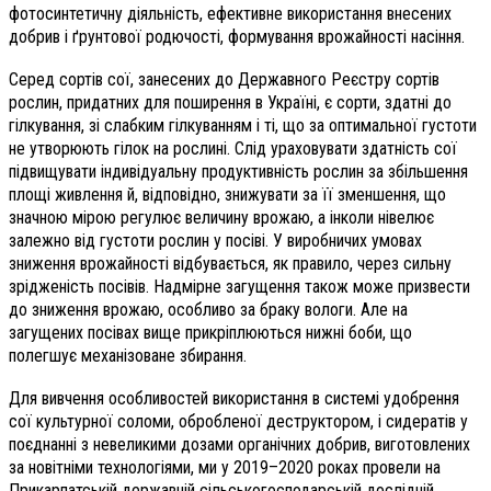
фотосинтетичну діяльність, ефективне використання внесених
добрив і ґрунтової родючості, формування врожайності насіння.
Серед сортів сої, занесених до Державного Реєстру сортів
рослин, придатних для поширення в Україні, є сорти, здатні до
гілкування, зі слабким гілкуванням і ті, що за оптимальної густоти
не утворюють гілок на рослині. Слід ураховувати здатність сої
підвищувати індивідуальну продуктивність рослин за збільшення
площі живлення й, відповідно, знижувати за її зменшення, що
значною мірою регулює величину врожаю, а інколи нівелює
залежно від густоти рослин у посіві. У виробничих умовах
зниження врожайності відбувається, як правило, через сильну
зрідженість посівів. Надмірне загущення також може призвести
до зниження врожаю, особливо за браку вологи. Але на
загущених посівах вище прикріплюються нижні боби, що
полегшує механізоване збирання.
Для вивчення особливостей використання в системі удобрення
сої культурної соломи, обробленої деструктором, і сидератів у
поєднанні з невеликими дозами органічних добрив, виготовлених
за новітніми технологіями, ми у 2019–2020 роках провели на
Прикарпатській державній сільськогосподарській дослідній