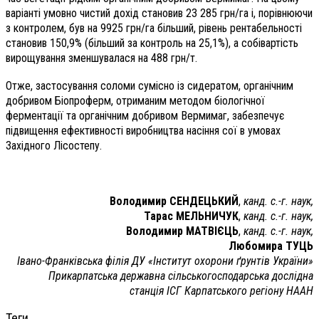
варіанті умовно чистий дохід становив 23 285 грн/га і, порівнюючи
з контролем, був на 9925 грн/га більший, рівень рентабельності
становив 150,9% (більший за контроль на 25,1%), а собівартість
вирощування зменшувалася на 488 грн/т.
Отже, застосування соломи сумісно із сидератом, органічним
добривом Біопроферм, отриманим методом біологічної
ферментації та органічним добривом Вермимаг, забезпечує
підвищення ефективності виробництва насіння сої в умовах
Західного Лісостепу.
Володимир СЕНДЕЦЬКИЙ
,
канд. с.-г. наук,
Тарас МЕЛЬНИЧУК
,
канд. с.-г. наук,
Володимир МАТВІЄЦЬ
,
канд. с.-г. наук,
Любомира ТУЦЬ
Івано-Франківська філія ДУ «Інститут охорони ґрунтів України»
Прикарпатська державна сільськогосподарська дослідна
станція ІСГ Карпатського регіону НААН
Теги