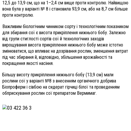
12,5 до 13,9 см, що на 1–2,4 см вище проти контролю. Найвищою
вона була у варіанті № 8 і становила 93,9 см, або на 8,7 см більше
проти контролю.
Важливим біологічним чинником сорту і технологічним показником
для збирання сої є висота прикріплення нижнього бобу. Залежно
від групи стиглості сортів сої й технологічних заходів
вирощування висота прикріплення нижнього бобу може істотно
змінюватися, що впливає на дозрівання рослин, зменшення витрат
під час збирання й, відповідно, збільшення врожайності та
покращення якості насіння.
Більшу висоту прикріплення нижнього бобу (13,9 см) мали
рослини сої у варіанті №8 з внесенням органічного добрива
Біопроферм і сівбою на сидерат гірчиці білої та проведенням
обприскування рослин сої препаратом Вермимаг.