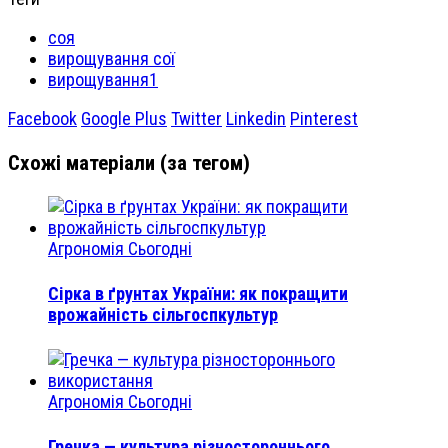
соя
вирощування сої
вирощування1
Facebook
Google Plus
Twitter
Linkedin
Pinterest
Схожі матеріали (за тегом)
Агрономія Сьогодні
Сірка в ґрунтах України: як покращити
врожайність сільгоспкультур
Агрономія Сьогодні
Гречка — культура різностороннього