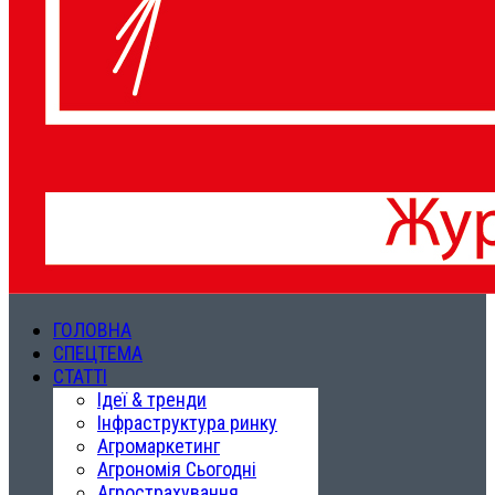
ГОЛОВНА
СПЕЦТЕМА
СТАТТІ
Ідеї & тренди
Інфраструктура ринку
Агромаркетинг
Агрономія Сьогодні
Агрострахування