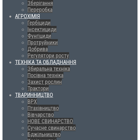
Зберігання
Переробка
АГРОХІМІЯ
Гербіциди
Інсектициди
Фунгіциди
Протруйники
Добрива
Регулятори росту
ТЕХНІКА ТА ОБЛАДНАННЯ
Збиральна техніка
Посівна техніка
Захист рослин
Трактори
ТВАРИННИЦТВО
ВРХ
Птахівництво
Вівчарство
НОВЕ СВИНАРСТВО
Сучасне свинарство
Бджільництво