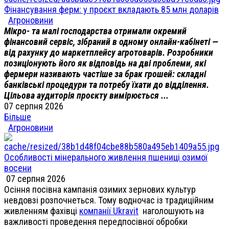
Фінансування ферм: у проєкт вкладають 85 млн доларів
Агроновини
Мікро- та малі господарства отримали окремий
фінансовий сервіс, зібраний в одному онлайн-кабінеті —
від рахунку до маркетплейсу агротоварів. Розробники
позиціонують його як відповідь на дві проблеми, які
фермери називають частіше за брак грошей: складні
банківські процедури та потребу їхати до відділення.
Цільова аудиторія проєкту вимірюється ...
07 серпня 2026
Більше
Агроновини
Особливості мінерального живлення пшениці озимої
восени
07 серпня 2026
Осіння посівна кампанія озимих зернових культур
невдовзі розпочнеться. Тому водночас із традиційним
живленням фахівці
компанії Ukravit
наголошують на
важливості проведення передпосівної обробки