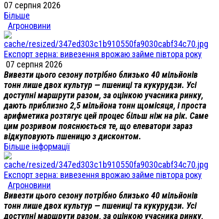
07 серпня 2026
Більше
Агроновини
Експорт зерна: вивезення врожаю займе півтора року
07 серпня 2026
Вивезти цього сезону потрібно близько 40 мільйонів
тонн лише двох культур — пшениці та кукурудзи. Усі
доступні маршрути разом, за оцінкою учасника ринку,
дають приблизно 2,5 мільйона тонн щомісяця, і проста
арифметика розтягує цей процес більш ніж на рік. Саме
цим розривом пояснюється те, що елеватори зараз
відкуповують пшеницю з дисконтом.
Більше інформації
Експорт зерна: вивезення врожаю займе півтора року
Агроновини
Вивезти цього сезону потрібно близько 40 мільйонів
тонн лише двох культур — пшениці та кукурудзи. Усі
доступні маршрути разом, за оцінкою учасника ринку,