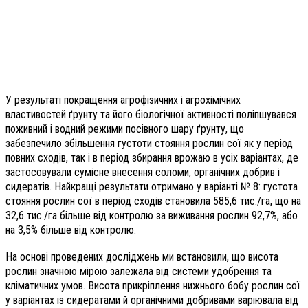
У результаті покращення агрофізичних і агрохімічних
властивостей ґрунту та його біологічної активності поліпшувався
поживний і водний режими посівного шару ґрунту, що
забезпечило збільшення густоти стояння рослин сої як у період
повних сходів, так і в період збирання врожаю в усіх варіантах, де
застосовували сумісне внесення соломи, органічних добрив і
сидератів. Найкращі результати отримано у варіанті № 8: густота
стояння рослин сої в період сходів становила 585,6 тис./га, що на
32,6 тис./га більше від контролю за виживання рослин 92,7%, або
на 3,5% більше від контролю.
На основі проведених досліджень ми встановили, що висота
рослин значною мірою залежала від системи удобрення та
кліматичних умов. Висота прикріплення нижнього бобу рослин сої
у варіантах із сидератами й органічними добривами варіювала від