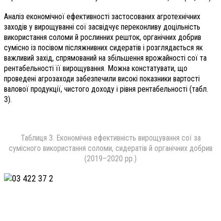
Аналіз економічної ефективності застосованих агротехнічних
заходів у вирощуванні сої засвідчує переконливу доцільність
використання соломи й рослинних решток, органічних добрив
сумісно із посівом післяжнивних сидератів і розглядається як
важливий захід, спрямований на збільшення врожайності сої та
рентабельності її вирощування. Можна констатувати, що
проведені агрозаходи забезпечили високі показники вартості
валової продукції, чистого доходу і рівня рентабельності (табл.
3).
Таблиця 3. Економічна ефективність вирощування сої за
сумісного використання соломи, сидератів й органічних добрив
(2019–2020 рр.)