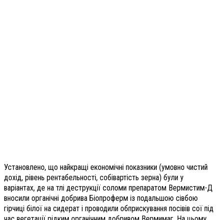
Установлено, що найкращі економічні показники (умовно чистий
дохід, рівень рентабельності, собівартість зерна) були у
варіантах, де на тлі деструкції соломи препаратом Вермистим-Д
вносили органічні добрива Біопроферм із подальшою сівбою
гірчиці білої на сидерат і проводили обприскування посівів сої під
час вегетації рідким органічним добривом Вермимаг. На цьому