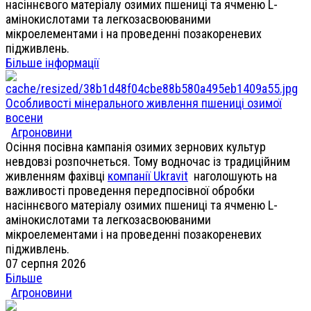
насіннєвого матеріалу озимих пшениці та ячменю L-
амінокислотами та легкозасвоюваними
мікроелементами і на проведенні позакореневих
підживлень.
Більше інформації
Особливості мінерального живлення пшениці озимої
восени
Агроновини
Осіння посівна кампанія озимих зернових культур
невдовзі розпочнеться. Тому водночас із традиційним
живленням фахівці
компанії Ukravit
наголошують на
важливості проведення передпосівної обробки
насіннєвого матеріалу озимих пшениці та ячменю L-
амінокислотами та легкозасвоюваними
мікроелементами і на проведенні позакореневих
підживлень.
07 серпня 2026
Більше
Агроновини