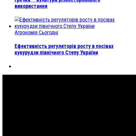
використання
Агрономія Сьогодні
Ефективність регуляторів росту в посівах
кукурудзи північного Степу України