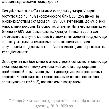
спеціалізації сівозмін господарства.
Соя унікальна за своїм хімічним складом культура. У зерні
міститься до 40–45% високо­якісного білка, 20–25% цінної за
жирно-кислотним складом олії, 25–30% вуглеводів, до 6% різних
мінеральних речовин, 12 основних вітамінів. На її частку припадає
більше як 60% усіх білків олійних культур. Тільки із зерна сої
виготовляють штучне молоко й різноманітні молочні продукти, що
не поступаються за смаковими та поживними якостями
натуральним продуктам із коров’ячого молока, але переважають
їх за дієтичністю.
За результатами біохімічного аналізу зерна сої ми встановили, що
якісні показники в ньому змінювалися залежно від сортових
особливостей, кліматичних умов і досліджуваних агротехнічних
чинників. На всіх варіантах якісні показники насіння сої значно
поліпшувалися (табл. 2), порівнюючи з контролем.
Таблиця 2. Хімічний склад зерна сої залежно від варіанта
досліду, 2019–2020 рр.