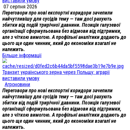
виставили умову
07 серпня 2026
Переговори про нові експортні коридори зачепили
найчутливішу для сусідів тему — там досі рахують
збитки від подій трирічної давнини. Позиція галузевої
організації сформульована без відмови від підтримки,
але з чіткою вимогою. А профільні аналітики додають до
цього ще один чинник, який до економіки взагалі не
належить.
Більше інформації
Транзит українського зерна через Польщу: аграрії
виставили умову
Агроновини
Переговори про нові експортні коридори зачепили
найчутливішу для сусідів тему — там досі рахують
збитки від подій трирічної давнини. Позиція галузевої
організації сформульована без відмови від підтримки,
але з чіткою вимогою. А профільні аналітики додають до
цього ще один чинник, який до економіки взагалі не
належить.