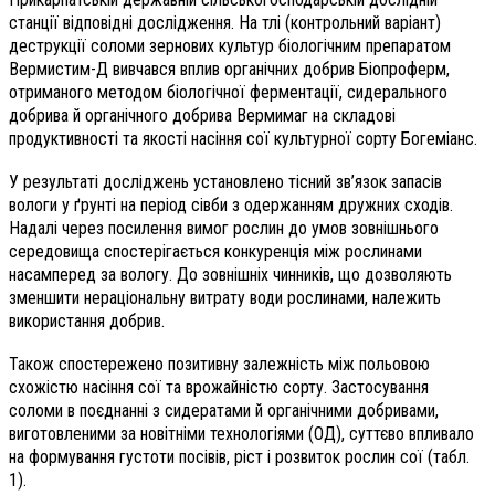
станції відповідні дослідження. На тлі (контрольний варіант)
деструкції соломи зернових культур біологічним препаратом
Вермистим-Д вивчався вплив органічних добрив Біопроферм,
отриманого методом біологічної ферментації, сидерального
добрива й органічного добрива Вермимаг на складові
продуктивності та якості насіння сої культурної сорту Богеміанс.
У результаті досліджень установлено тісний зв’язок запасів
вологи у ґрунті на період сівби з одержанням дружних сходів.
Надалі через посилення вимог рослин до умов зовнішнього
середовища спостерігається конкуренція між рослинами
насамперед за вологу. До зовнішніх чинників, що дозволяють
зменшити нераціональну витрату води рослинами, належить
використання добрив.
Також спостережено позитивну залежність між польовою
схожістю насіння сої та врожайністю сорту. Застосування
соломи в поєднанні з сидератами й органічними добривами,
виготовленими за новітніми технологіями (ОД), суттєво впливало
на формування густоти посівів, ріст і розвиток рослин сої (табл.
1).