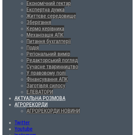
Економічний гектар
Експертна думка
Життєве середовище
Зберігання
Кермо керівника
Механізація АПК
Питання бухгалтерії
Подія
Регіональний вимір
Редакторський погляд
Сучасне тваринництво
У правовому полі
Фінансування АПК
Заготівля силосу
ЕЛЕВАТОРИ
АКТУАЛЬНА РОЗМОВА
АГРОРЕКОРДИ
АГРОРЕКОРДИ НОВИНИ
Twitter
Youtube