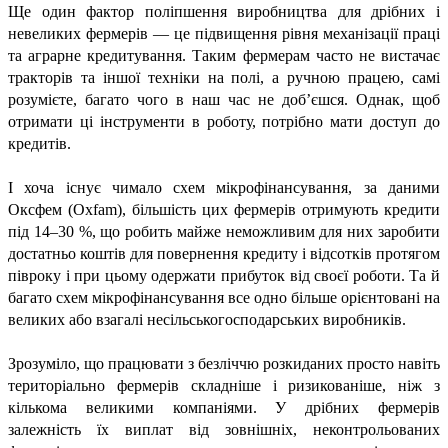
Ще один фактор поліпшення виробництва для дрібних і
невеликих фермерів — це підвищення рівня механізації праці
та аграрне кредитування. Таким фермерам часто не вистачає
тракторів та іншої техніки на полі, а ручною працею, самі
розумієте, багато чого в наш час не доб’єшся. Однак, щоб
отримати ці інструменти в роботу, потрібно мати доступ до
кредитів.
І хоча існує чимало схем мікрофінансування, за даними
Оксфем (Oxfam), більшість цих фермерів отримують кредити
під 14–30 %, що робить майже неможливим для них заробити
достатньо коштів для повернення кредиту і відсотків протягом
півроку і при цьому одержати прибуток від своєї роботи. Та й
багато схем мікрофінансування все одно більше орієнтовані на
великих або взагалі несільськогосподарських виробників.
Зрозуміло, що працювати з безліччю розкиданих просто навіть
територіально фермерів складніше і ризикованіше, ніж з
кількома великими компаніями. У дрібних фермерів
залежність їх виплат від зовнішніх, неконтрольованих