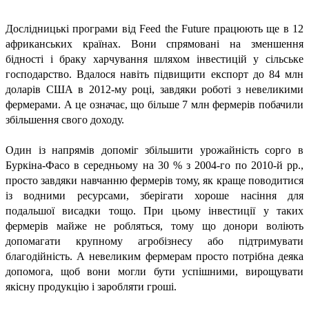
Дослідницькі програми від Feed the Future працюють ще в 12
африканських країнах. Вони спрямовані на зменшення
бідності і браку харчування шляхом інвестицій у сільське
господарство. Вдалося навіть підвищити експорт до 84 млн
доларів США в 2012-му році, завдяки роботі з невеликими
фермерами. А це означає, що більше 7 млн фермерів побачили
збільшення свого доходу.
Один із напрямів допоміг збільшити урожайність сорго в
Буркіна-Фасо в середньому на 30 % з 2004-го по 2010-й рр.,
просто завдяки навчанню фермерів тому, як краще поводитися
із водними ресурсами, зберігати хороше насіння для
подальшої висадки тощо. При цьому інвестиції у таких
фермерів майже не робляться, тому що донори воліють
допомагати крупному агробізнесу або підтримувати
благодійність. А невеликим фермерам просто потрібна деяка
допомога, щоб вони могли бути успішними, вирощувати
якісну продукцію і заробляти гроші.