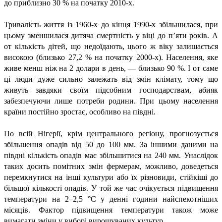
до приблизно 30 % на початку 2010-х.
Тривалість життя із 1960-х до кінця 1990-х збільшилася, при
цьому зменшилася дитяча смертність у віці до п’яти років. А
от кількість дітей, що недоїдають, цього ж віку залишається
високою (близько 27,2 % на початку 2000-х). Населення, яке
живе менш ніж на 2 долари в день, — близько 90 %. І от саме
ці люди дуже сильно залежать від змін клімату, тому що
живуть завдяки своїм підсобним господарствам, абияк
забезпечуючи лише потреби родини. При цьому населення
країни постійно зростає, особливо на півдні.
По всій Нігерії, крім центрального регіону, прогнозується
збільшення опадів від 50 до 100 мм. За іншими даними на
півдні кількість опадів має збільшитися на 240 мм. Унаслідок
таких досить помітних змін фермерам, можливо, доведеться
перемкнутися на інші культури або їх різновиди, стійкіші до
більшої кількості опадів. У той же час очікується підвищення
температури на 2–2,5 °C у денні години найспекотніших
місяців. Фактор підвищення температури також може
вимагати зміни у виборі вирощуваних культур.