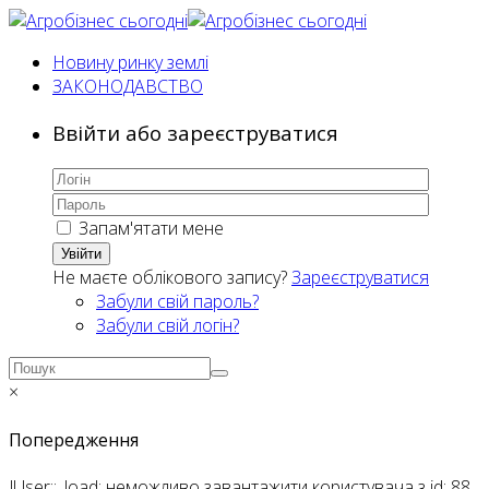
Новину ринку землі
ЗАКОНОДАВСТВО
Ввійти або зареєструватися
Запам'ятати мене
Увійти
Не маєте облікового запису?
Зареєструватися
Забули свій пароль?
Забули свій логін?
×
Попередження
JUser::_load: неможливо завантажити користувача з id: 88