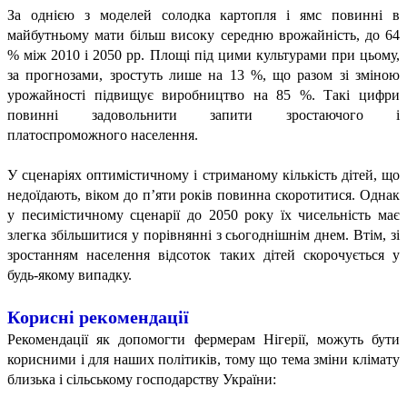
За однією з моделей солодка картопля і ямс повинні в
майбутньому мати більш високу середню врожайність, до 64
% між 2010 і 2050 рр. Площі під цими культурами при цьому,
за прогнозами, зростуть лише на 13 %, що разом зі зміною
урожайності підвищує виробництво на 85 %. Такі цифри
повинні задовольнити запити зростаючого і
платоспроможного населення.
У сценаріях оптимістичному і стриманому кількість дітей, що
недоїдають, віком до п’яти років повинна скоротитися. Однак
у песимістичному сценарії до 2050 року їх чисельність має
злегка збільшитися у порівнянні з сьогоднішнім днем. Втім, зі
зростанням населення відсоток таких дітей скорочується у
будь-якому випадку.
Корисні рекомендації
Рекомендації як допомогти фермерам Нігерії, можуть бути
корисними і для наших політиків, тому що тема зміни клімату
близька і сільському господарству України: