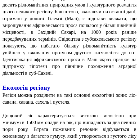
досить різноманітних природних умов і культурного розмаїття
цього великого регіону. Більш того, зважаючи на останні дані,
отримані у долині Тілемзі (Малі), є підстави вважати, що
вирощування африканського проса почалося у більш північній
місцевості, в Західній Сахарі, на 1000 років раніше
передбачуваних термінів. Свідоцтва з субсахельського регіону
показують, що набагато більшу різноманітність культур
увійшло у вживання протягом другого тисячоліття до н.е.
Ідентифікація африканського проса в Малі якраз працює на
підтримку гіпотези про північне походження аграрної
діяльності в суб-Сахелі.
Екологія регіону
Регіон можна розділити на такі основні екологічні зони: ліс-
савана, савана, сахель і пустеля.
Дощовий ліс характеризується високою вологістю при
мінімумі в 1500 мм опадів на рік, що випадають за два певних
пори року. Втрата поживних речовин відбувається в
основному з багатого гумусу, який утворюється з густого лісу