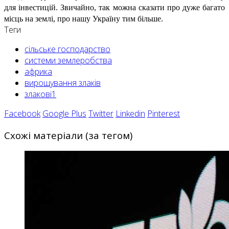
для інвестицій. Звичайно, так можна сказати про дуже багато
місць на землі, про нашу Україну тим більше.
Теги
сільське господарство
системи землеробства
африка
вирощування злаків
злакові1
Facebook
Google Plus
Twitter
Linkedin
Pinterest
Схожі матеріали (за тегом)