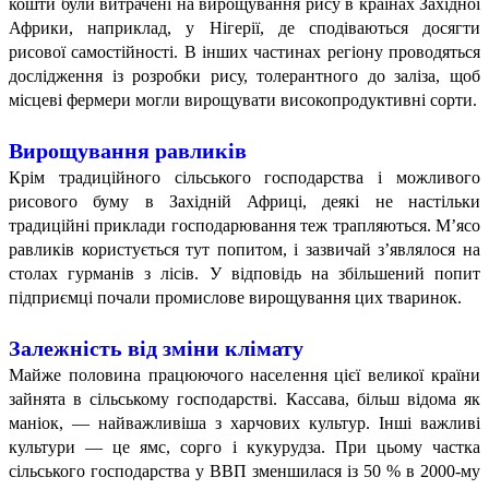
кошти були витрачені на вирощування рису в країнах Західної
Африки, наприклад, у Нігерії, де сподіваються досягти
рисової самостійності. В інших частинах регіону проводяться
дослідження із розробки рису, толерантного до заліза, щоб
місцеві фермери могли вирощувати високопродуктивні сорти.
Вирощування равликів
Крім традиційного сільського господарства і можливого
рисового буму в Західній Африці, деякі не настільки
традиційні приклади господарювання теж трапляються. М’ясо
равликів користується тут попитом, і зазвичай з’являлося на
столах гурманів з лісів. У відповідь на збільшений попит
підприємці почали промислове вирощування цих тваринок.
Залежність від зміни клімату
Майже половина працюючого населення цієї великої країни
зайнята в сільському господарстві. Кассава, більш відома як
маніок, — найважливіша з харчових культур. Інші важливі
культури — це ямс, сорго і кукурудза. При цьому частка
сільського господарства у ВВП зменшилася із 50 % в 2000-му