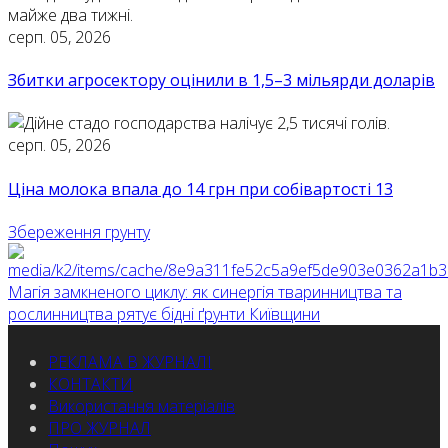
серп. 05, 2026
Збитки агросектору оцінили в 1,5–3 мільярди доларів
серп. 05, 2026
Ціна молока впала до 14 грн при собівартості 13
Збереження грунту
Магія замкненого циклу: як синергія тваринництва та
рослинництва рятує бідні ґрунти Київщини
РЕКЛАМА В ЖУРНАЛІ
КОНТАКТИ
Використання матеріалів
ПРО ЖУРНАЛ