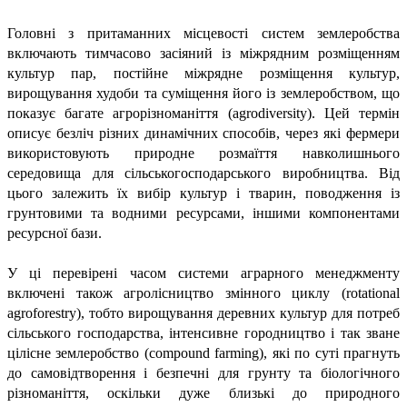
Головні з притаманних місцевості систем землеробства
включають тимчасово засіяний із міжрядним розміщенням
культур пар, постійне міжрядне розміщення культур,
вирощування худоби та суміщення його із землеробством, що
показує багате агрорізноманіття (agrodiversity). Цей термін
описує безліч різних динамічних способів, через які фермери
використовують природне розмаїття навколишнього
середовища для сільськогосподарського виробництва. Від
цього залежить їх вибір культур і тварин, поводження із
грунтовими та водними ресурсами, іншими компонентами
ресурсної бази.
У ці перевірені часом системи аграрного менеджменту
включені також агролісництво змінного циклу (rotational
agroforestry), тобто вирощування деревних культур для потреб
сільського господарства, інтенсивне городництво і так зване
цілісне землеробство (compound farming), які по суті прагнуть
до самовідтворення і безпечні для грунту та біологічного
різноманіття, оскільки дуже близькі до природного