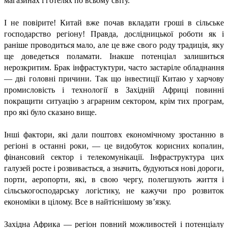
магазинах і готелях по всьому світу.
І не повірите! Китай вже почав вкладати гроші в сільське
господарство регіону! Правда, дослідницької роботи як і
раніше проводиться мало, але це вже свого роду традиція, яку
ще доведеться поламати. Інакше потенціал залишиться
нерозкритим. Брак інфрастуктури, часто застаріле обладнання
— дві головні причини. Так що інвестиції Китаю у харчову
промисловість і технології в Західній Африці повинні
покращити ситуацію з аграрним сектором, крім тих програм,
про які було сказано вище.
Інші фактори, які дали поштовх економічному зростанню в
регіоні в останні роки, — це видобуток корисних копалин,
фінансовий сектор і телекомунікації. Інфраструктура цих
галузей росте і розвивається, а значить, будуються нові дороги,
порти, аеропорти, які, в свою чергу, полегшують життя і
сільськогосподарську логістику, не кажучи про розвиток
економіки в цілому. Все в найтіснішому зв’язку.
Західна Африка — регіон повний можливостей і потенціалу