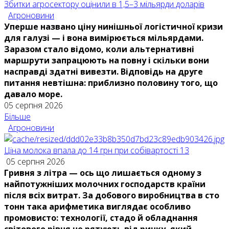
Збитки агросектору оцінили в 1,5–3 мільярди доларів
Агроновини
Уперше названо ціну нинішньої логістичної кризи
для галузі — і вона вимірюється мільярдами.
Заразом стало відомо, коли альтернативні
маршрути запрацюють на повну і скільки вони
насправді здатні вивезти. Відповідь на друге
питання невтішна: приблизно половину того, що
давало море.
05 серпня 2026
Більше
Агроновини
Ціна молока впала до 14 грн при собівартості 13
05 серпня 2026
Гривня з літра — ось що лишається одному з
найпотужніших молочних господарств країни
після всіх витрат. За добового виробництва в сто
тонн така арифметика виглядає особливо
промовисто: технології, стадо й обладнання
світового рівня не рятують від ринку, який