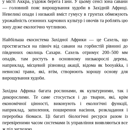
у місті Аккра, уздовж берега Гани. У цьому сенсі зона савани
— головний пояс вирощування худоби в Західній Африці.
Невеликі опади і низький вміст гумусу в грунтах обмежують
урожайність сезонних харчових культур і овочів та роблять цю
зону дуже екологічно чутливою.
Найбільша екосистема Західної Африки — це Сахель, що
простягається на північ від савани на горбистій рівнині до
південних околиць Сахари. Сахель отримує 200–500 мм
опадів, там ростуть в основному низькорослі дерева,
наприклад, місцевий різновид акації, відома як booyakka, і
невисокі трави, які, втім, створюють хорошу основу для
вирощування худоби.
Західна Африка багата рослинами, як культурними, так і
дикорослими. Те саме стосується і до тварин, які, крім
економічної цінності, виконують і екологічні функції,
наприклад, запилення, поширення насіння, розкладання і
переробка біомаси. Ці багаті біологічні ресурси разом із
перевіреними часом системами їх управління виявляються все
ж під загрозою.