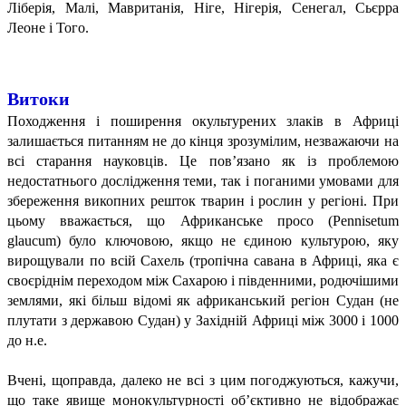
Ліберія, Малі, Мавританія, Ніге, Нігерія, Сенегал, Сьєрра
Леоне і Того.
Витоки
Походження і поширення окультурених злаків в Африці
залишається питанням не до кінця зрозумілим, незважаючи на
всі старання науковців. Це пов’язано як із проблемою
недостатнього дослідження теми, так і поганими умовами для
збереження викопних решток тварин і рослин у регіоні. При
цьому вважається, що Африканське просо (Pennisetum
glaucum) було ключовою, якщо не єдиною культурою, яку
вирощували по всій Сахель (тропічна савана в Африці, яка є
своєріднім переходом між Сахарою і південними, родючішими
землями, які більш відомі як африканський регіон Судан (не
плутати з державою Судан) у Західній Африці між 3000 і 1000
до н.е.
Вчені, щоправда, далеко не всі з цим погоджуються, кажучи,
що таке явище монокультурності об’єктивно не відображає