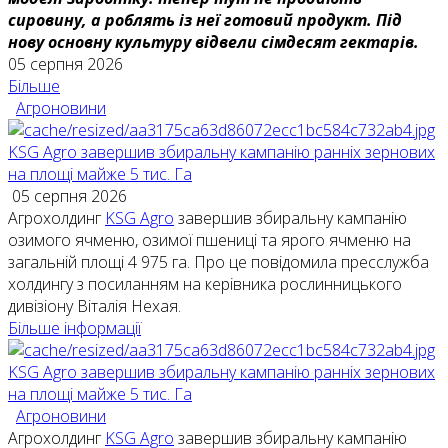
сировину, а роблять із неї готовий продукт. Під
нову основну культуру відвели сімдесят гектарів.
05 серпня 2026
Більше
Агроновини
KSG Agro завершив збиральну кампанію ранніх зернових
на площі майже 5 тис. Га
05 серпня 2026
Агрохолдинг
KSG Agro
завершив збиральну кампанію
озимого ячменю, озимої пшениці та ярого ячменю на
загальній площі 4 975 га. Про це повідомила пресслужба
холдингу з посиланням на керівника рослинницького
дивізіону Віталія Нехая.
Більше інформації
KSG Agro завершив збиральну кампанію ранніх зернових
на площі майже 5 тис. Га
Агроновини
Агрохолдинг
KSG Agro
завершив збиральну кампанію