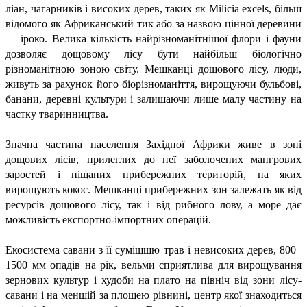
ліан, чагарників і високих дерев, таких як Milicia excels, більш
відомого як Африканський тик або за назвою цінної деревини
— іроко. Велика кількість найрізноманітнішої флори і фауни
дозволяє дощовому лісу бути найбільш біологічно
різноманітною зоною світу. Мешканці дощового лісу, люди,
живуть за рахунок його біорізноманіття, вирощуючи бульбові,
банани, деревні культури і залишаючи лише малу частину на
частку тваринництва.
Значна частина населення Західної Африки живе в зоні
дощових лісів, прилеглих до неї заболочених мангрових
заростей і піщаних прибережних територій, на яких
вирощують кокос. Мешканці прибережних зон залежать як від
ресурсів дощового лісу, так і від рибного лову, а море дає
можливість експортно-імпортних операцій.
Екосистема савани з її сумішшю трав і невисоких дерев, 800–
1500 мм опадів на рік, вельми сприятлива для вирощування
зернових культур і худоби на плато на північ від зони лісу-
савани і на меншій за площею рівнині, центр якої знаходиться