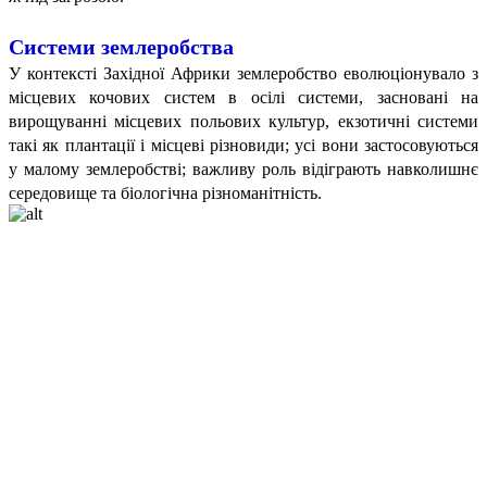
Системи землеробства
У контексті Західної Африки землеробство еволюціонувало з
місцевих кочових систем в осілі системи, засновані на
вирощуванні місцевих польових культур, екзотичні системи
такі як плантації і місцеві різновиди; усі вони застосовуються
у малому землеробстві; важливу роль відіграють навколишнє
середовище та біологічна різноманітність.