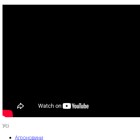
Усі
Агроновини