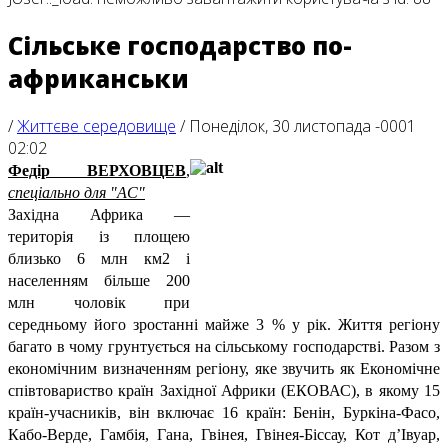
Сільське господарство по-
африканськи
/
Життєве середовище
/
Понеділок, 30 листопада -0001
02:02
Федір ВЕРХОВЦЕВ
,
спеціально для "АС"
Західна Африка —
територія із площею
близько 6 млн км2 і
населенням більше 200
млн чоловік при
середньому його зростанні майже 3 % у рік. Життя регіону
багато в чому грунтується на сільському господарстві. Разом з
економічним визначенням регіону, яке звучить як Економічне
співтовариство країн Західної Африки (ЕКОВАС), в якому 15
країн-учасників, він включає 16 країн: Бенін, Буркіна-Фасо,
Кабо-Верде, Гамбія, Гана, Гвінея, Гвінея-Біссау, Кот д’Івуар,