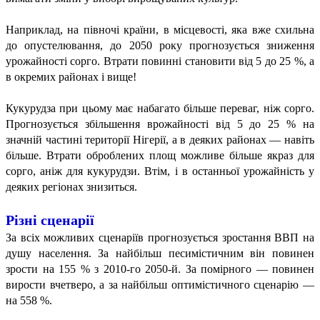
Наприклад, на півночі країни, в місцевості, яка вже схильна
до опустелювання, до 2050 року прогнозується зниження
урожайності сорго. Втрати повинні становити від 5 до 25 %, а
в окремих районах і вище!
Кукурудза при цьому має набагато більше переваг, ніж сорго.
Прогнозується збільшення врожайності від 5 до 25 % на
значній частині території Нігерії, а в деяких районах — навіть
більше. Втрати оброблених площ можливе більше якраз для
сорго, аніж для кукурудзи. Втім, і в останньої урожайність у
деяких регіонах знизиться.
Різні сценарії
За всіх можливих сценаріїв прогнозується зростання ВВП на
душу населення. За найбільш песимістичним він повинен
зрости на 155 % з 2010-го 2050-й. За помірного — повинен
вирости вчетверо, а за найбільш оптимістичного сценарію —
на 558 %.