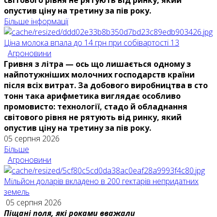
опустив ціну на третину за пів року.
Більше інформації
Ціна молока впала до 14 грн при собівартості 13
Агроновини
Гривня з літра — ось що лишається одному з
найпотужніших молочних господарств країни
після всіх витрат. За добового виробництва в сто
тонн така арифметика виглядає особливо
промовисто: технології, стадо й обладнання
світового рівня не рятують від ринку, який
опустив ціну на третину за пів року.
05 серпня 2026
Більше
Агроновини
Мільйон доларів вкладено в 200 гектарів непридатних
земель
05 серпня 2026
Піщані поля, які роками вважали