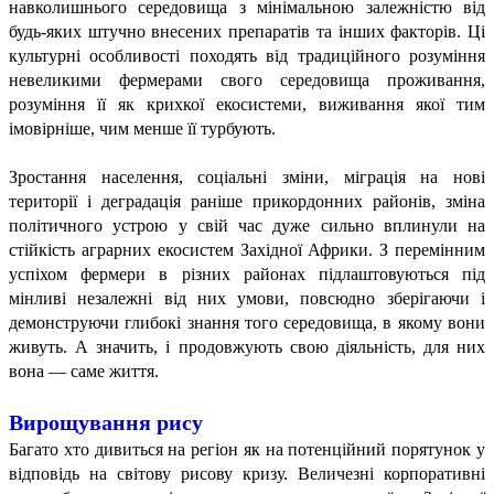
навколишнього середовища з мінімальною залежністю від
будь-яких штучно внесених препаратів та інших факторів. Ці
культурні особливості походять від традиційного розуміння
невеликими фермерами свого середовища проживання,
розуміння її як крихкої екосистеми, виживання якої тим
імовірніше, чим менше її турбують.
Зростання населення, соціальні зміни, міграція на нові
території і деградація раніше прикордонних районів, зміна
політичного устрою у свій час дуже сильно вплинули на
стійкість аграрних екосистем Західної Африки. З перемінним
успіхом фермери в різних районах підлаштовуються під
мінливі незалежні від них умови, повсюдно зберігаючи і
демонструючи глибокі знання того середовища, в якому вони
живуть. А значить, і продовжують свою діяльність, для них
вона — саме життя.
Вирощування рису
Багато хто дивиться на регіон як на потенційний порятунок у
відповідь на світову рисову кризу. Величезні корпоративні