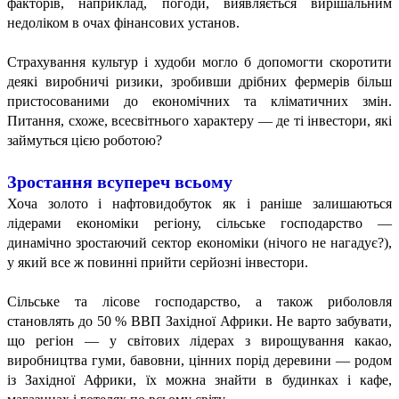
факторів, наприклад, погоди, виявляється вирішальним
недоліком в очах фінансових установ.
Страхування культур і худоби могло б допомогти скоротити
деякі виробничі ризики, зробивши дрібних фермерів більш
пристосованими до економічних та кліматичних змін.
Питання, схоже, всесвітнього характеру — де ті інвестори, які
займуться цією роботою?
Зростання всупереч всьому
Хоча золото і нафтовидобуток як і раніше залишаються
лідерами економіки регіону, сільське господарство —
динамічно зростаючий сектор економіки (нічого не нагадує?),
у який все ж повинні прийти серйозні інвестори.
Сільське та лісове господарство, а також риболовля
становлять до 50 % ВВП Західної Африки. Не варто забувати,
що регіон — у світових лідерах з вирощування какао,
виробництва гуми, бавовни, цінних порід деревини — родом
із Західної Африки, їх можна знайти в будинках і кафе,